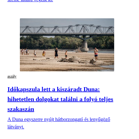
aszály
Időkapszula lett a kiszáradt Duna:
hihetetlen dolgokat találni a folyó teljes
szakaszán
A Duna egyszerre nyújt hátborzongató és lenyűgöző
látványt.