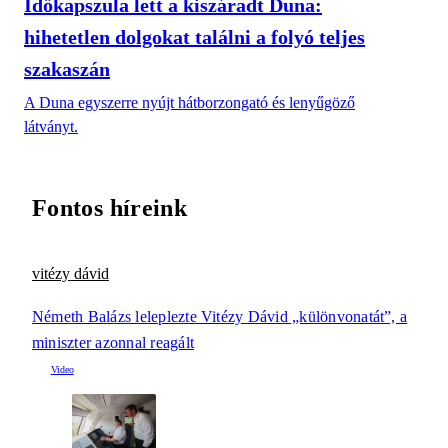
Időkapszula lett a kiszáradt Duna:
hihetetlen dolgokat találni a folyó teljes
szakaszán
A Duna egyszerre nyújt hátborzongató és lenyűgöző
látványt.
Fontos híreink
vitézy dávid
Németh Balázs leleplezte Vitézy Dávid „különvonatát”, a
miniszter azonnal reagált