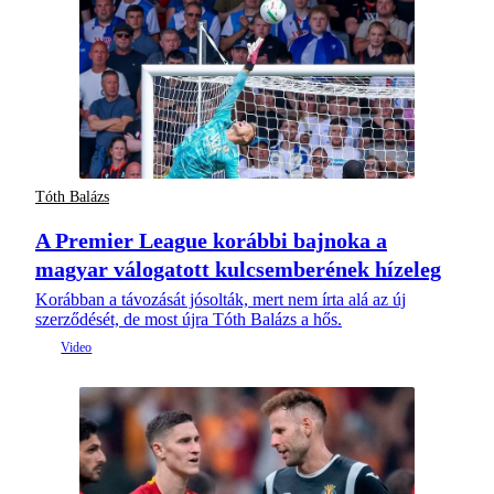
Tóth Balázs
A Premier League korábbi bajnoka a
magyar válogatott kulcsemberének hízeleg
Korábban a távozását jósolták, mert nem írta alá az új
szerződését, de most újra Tóth Balázs a hős.