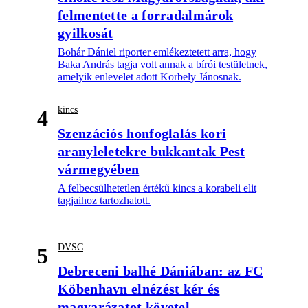
felmentette a forradalmárok
gyilkosát
Bohár Dániel riporter emlékeztetett arra, hogy
Baka András tagja volt annak a bírói testületnek,
amelyik enlevelet adott Korbely Jánosnak.
kincs
4
Szenzációs honfoglalás kori
aranyleletekre bukkantak Pest
vármegyében
A felbecsülhetetlen értékű kincs a korabeli elit
tagjaihoz tartozhatott.
DVSC
5
Debreceni balhé Dániában: az FC
Köbenhavn elnézést kér és
magyarázatot követel