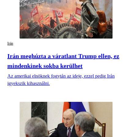
Irán
Irán meghúzta a váratlant Trump ellen, ez
mindenkinek sokba kerülhet
Az amerikai elnöknek fogytán az ideje, ezzel pedig Irán
igyekszik kihasználni.