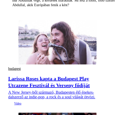
Bár Abdulnak vége, a kérdések maradnak. Mi lesz a többi, több tízezer
Abdullal, akik Európában fenik a kést?
budapest
Larissa Roses kapta a Budapest Play
Utcazene Fesztivál és Verseny fődíját
A New Jersey-ből származó, Budapesten élő énekes-
dalszerző az indie-pop, a rock és a soul világát ötvözi.