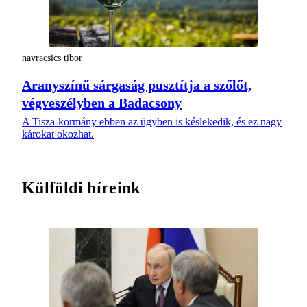
navracsics tibor
Aranyszínű sárgaság pusztítja a szőlőt,
végveszélyben a Badacsony
A Tisza-kormány ebben az ügyben is késlekedik, és ez nagy
károkat okozhat.
Külföldi híreink