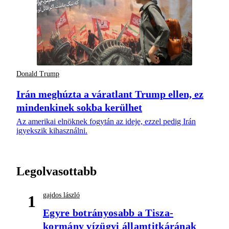
Donald Trump
Irán meghúzta a váratlant Trump ellen, ez
mindenkinek sokba kerülhet
Az amerikai elnöknek fogytán az ideje, ezzel pedig Irán
igyekszik kihasználni.
Legolvasottabb
gajdos lászló
1
Egyre botrányosabb a Tisza-
kormány vízügyi államtitkárának