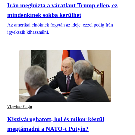
Irán meghúzta a váratlant Trump ellen, ez
mindenkinek sokba kerülhet
Az amerikai elnöknek fogytán az ideje, ezzel pedig Irán
igyekszik kihasználni.
Vlagyimir Putyin
Kiszivároghatott, hol és mikor készül
megtámadni a NATO-t Putyin?