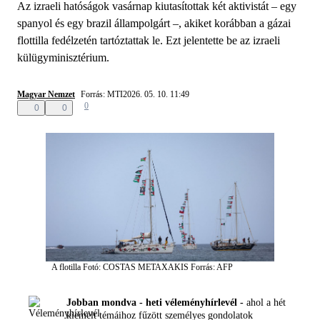
Az izraeli hatóságok vasárnap kiutasítottak két aktivistát – egy
spanyol és egy brazil állampolgárt –, akiket korábban a gázai
flottilla fedélzetén tartóztattak le. Ezt jelentette be az izraeli
külügyminisztérium.
Magyar Nemzet
Forrás: MTI
2026. 05. 10. 11:49
0
0
0
A flotilla
Fotó: COSTAS METAXAKIS
Forrás: AFP
Jobban mondva - heti véleményhírlevél -
ahol a hét
kiemelt témáihoz fűzött személyes gondolatok