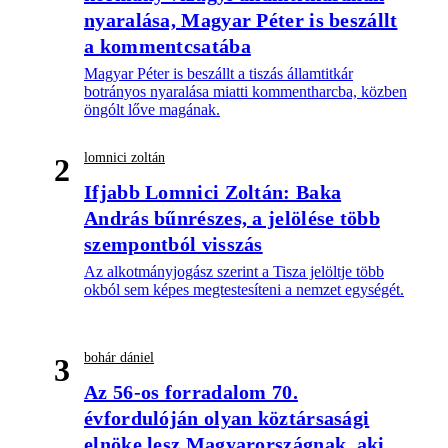
nyaralása, Magyar Péter is beszállt
a kommentcsatába
Magyar Péter is beszállt a tiszás államtitkár
botrányos nyaralása miatti kommentharcba, közben
öngólt lőve magának.
lomnici zoltán
2
Ifjabb Lomnici Zoltán: Baka
András bűnrészes, a jelölése több
szempontból visszás
Az alkotmányjogász szerint a Tisza jelöltje több
okból sem képes megtestesíteni a nemzet egységét.
bohár dániel
3
Az 56-os forradalom 70.
évfordulóján olyan köztársasági
elnöke lesz Magyarországnak, aki