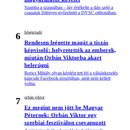
Szamba a szaunában – így értékelte a dán sajtó a
csapatuk fölényes győzelmét a DVSC otthonában.
hőségriadó
6
Rendesen leégette magát a tiszás
képviselő: helyretették az emberek,
miután Orbán Viktorba akart
belerúgni
Borics Mihály olyan kérdést tett fel a válságkezelés
kapcsán Facebook-posztjában, amit nem kellett
volna.
orbán viktor
7
Ez megint nem jött be Magyar
Péternek: Orbán Viktor egy
szerbiai fesztiválon csevapozott