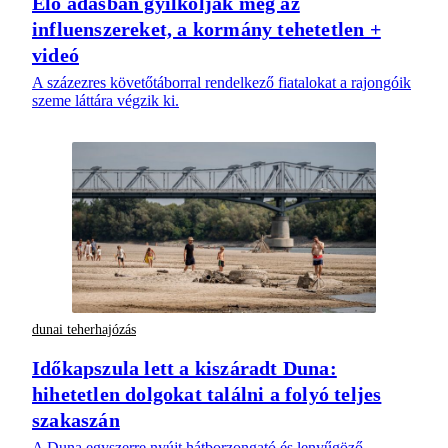
Élő adásban gyilkolják meg az
influenszereket, a kormány tehetetlen +
videó
A százezres követőtáborral rendelkező fiatalokat a rajongóik
szeme láttára végzik ki.
dunai teherhajózás
Időkapszula lett a kiszáradt Duna:
hihetetlen dolgokat találni a folyó teljes
szakaszán
A Duna egyszerre nyújt hátborzongató és lenyűgöző