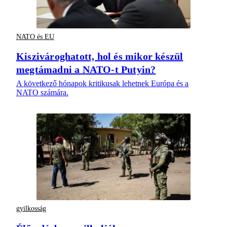
NATO és EU
Kiszivároghatott, hol és mikor készül
megtámadni a NATO-t Putyin?
A következő hónapok kritikusak lehetnek Európa és a
NATO számára.
gyilkosság