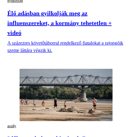
gyilkosság
Élő adásban gyilkolják meg az
influenszereket, a kormány tehetetlen +
videó
A százezres követőtáborral rendelkező fiatalokat a rajongóik
szeme láttára végzik ki.
aszály