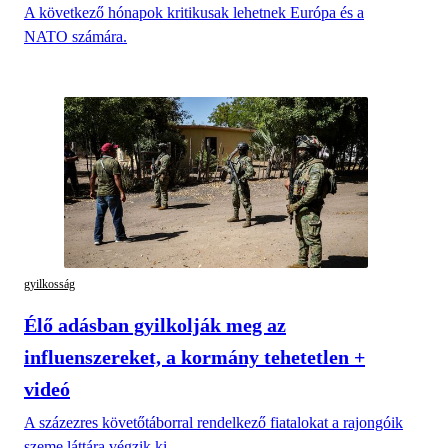
A következő hónapok kritikusak lehetnek Európa és a
NATO számára.
gyilkosság
Élő adásban gyilkolják meg az
influenszereket, a kormány tehetetlen +
videó
A százezres követőtáborral rendelkező fiatalokat a rajongóik
szeme láttára végzik ki.