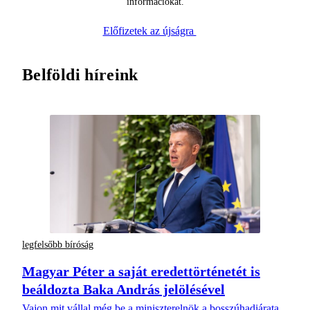
információkat.
Előfizetek az újságra
Belföldi híreink
legfelsőbb bíróság
Magyar Péter a saját eredettörténetét is
beáldozta Baka András jelölésével
Vajon mit vállal még be a miniszterelnök a bosszúhadjárata