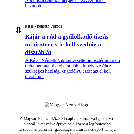
A miniszterelnök a hergelés kedvéért ismét
hazudott.
kátai - németh vilmos
8
Rájár a rúd a gyűlölködő tiszás
miniszterre, le kell szednie a
dísztáblát
A Kátai-Németh Vilmos vezette minisztérium nem
tudta bemutatni a vitatott tábla kihelyezéséhez
szükséges hatósági engedélyt, ezért azt el kell
távolítani.
A Magyar Nemzet közéleti napilap konzervatív, nemzeti
alapról, a tényekre építve adja közre a legfontosabb
társadalmi, politikai, gazdasági, kulturális és sport témájú