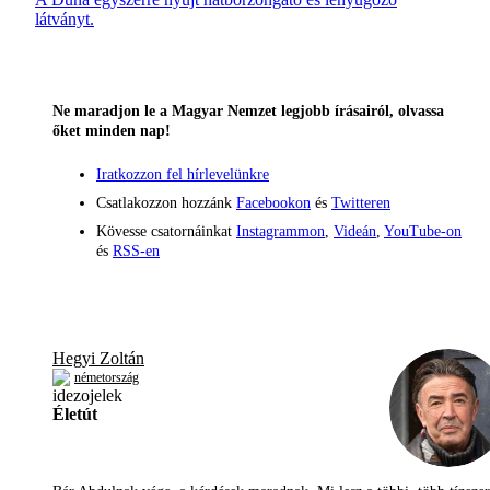
látványt.
Ne maradjon le a Magyar Nemzet legjobb írásairól, olvassa
őket minden nap!
Iratkozzon fel hírlevelünkre
Csatlakozzon hozzánk
Facebookon
és
Twitteren
Kövesse csatornáinkat
Instagrammon
,
Videán
,
YouTube-on
és
RSS-en
Hegyi Zoltán
németország
Életút