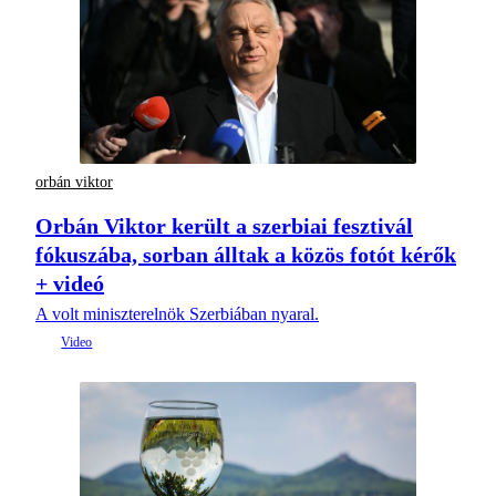
orbán viktor
Orbán Viktor került a szerbiai fesztivál
fókuszába, sorban álltak a közös fotót kérők
+ videó
A volt miniszterelnök Szerbiában nyaral.