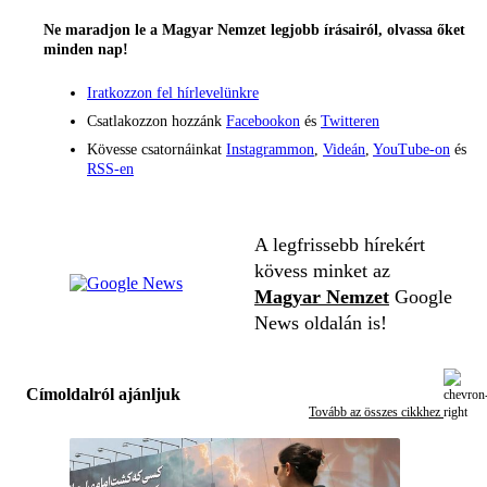
Ne maradjon le a Magyar Nemzet legjobb írásairól, olvassa őket
minden nap!
Iratkozzon fel hírlevelünkre
Csatlakozzon hozzánk
Facebookon
és
Twitteren
Kövesse csatornáinkat
Instagrammon
,
Videán
,
YouTube-on
és
RSS-en
A legfrissebb hírekért
kövess minket az
Magyar Nemzet
Google
News oldalán is!
Címoldalról ajánljuk
Tovább az összes cikkhez