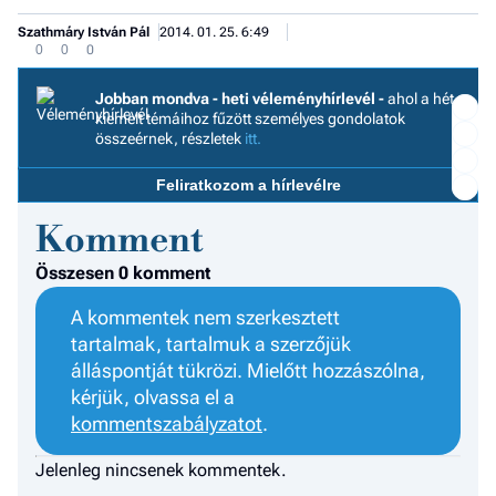
Szathmáry István Pál
2014. 01. 25. 6:49
0
0
0
Jobban mondva - heti véleményhírlevél -
ahol a hét
kiemelt témáihoz fűzött személyes gondolatok
összeérnek, részletek
itt.
Feliratkozom a hírlevélre
I
Komment
E
Összesen 0 komment
A kommentek nem szerkesztett
G
tartalmak, tartalmuk a szerzőjük
álláspontját tükrözi. Mielőtt hozzászólna,
P
kérjük, olvassa el a
Jobba
kommentszabályzatot
.
- heti
vélem
Jelenleg nincsenek kommentek.