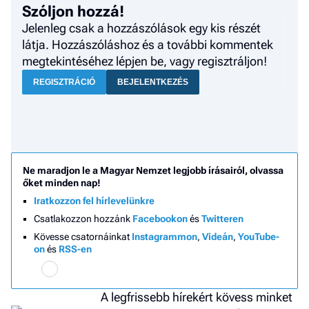
Fel
Szóljon hozzá!
a hí
Jelenleg csak a hozzászólások egy kis részét
látja. Hozzászóláshoz és a további kommentek
El
megtekintéséhez lépjen be, vagy regisztráljon!
az
új
REGISZTRÁCIÓ
BEJELENTKEZÉS
Ne maradjon le a Magyar Nemzet legjobb írásairól, olvassa
őket minden nap!
Iratkozzon fel hírlevelünkre
Csatlakozzon hozzánk
Facebookon
és
Twitteren
Kövesse csatornáinkat
Instagrammon
,
Videán
,
YouTube-
on
és
RSS-en
A legfrissebb hírekért kövess minket