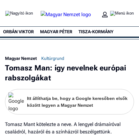
ORBÁN VIKTOR
MAGYAR PÉTER
TISZA-KORMÁNY
Ke
Magyar Nemzet
Kultúrgrund
Tomasz Man: így nevelnek európai
rabszolgákat
Itt állíthatja be, hogy a Google keresőben elsők
között legyen a Magyar Nemzet
Tomasz Mant kötelezte a neve. A lengyel drámaíróval
családról, hazáról és a színházról beszélgettünk.