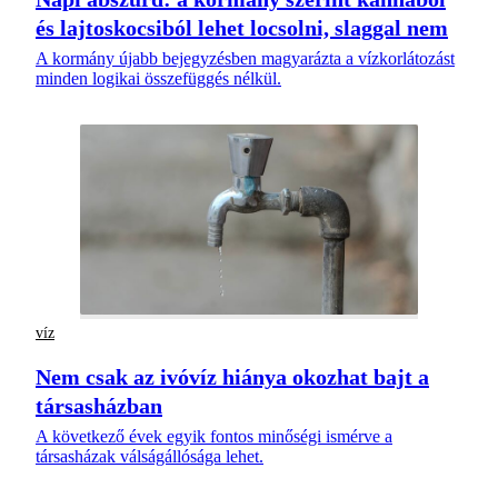
és lajtoskocsiból lehet locsolni, slaggal nem
A kormány újabb bejegyzésben magyarázta a vízkorlátozást
minden logikai összefüggés nélkül.
víz
Nem csak az ivóvíz hiánya okozhat bajt a
társasházban
A következő évek egyik fontos minőségi ismérve a
társasházak válságállósága lehet.