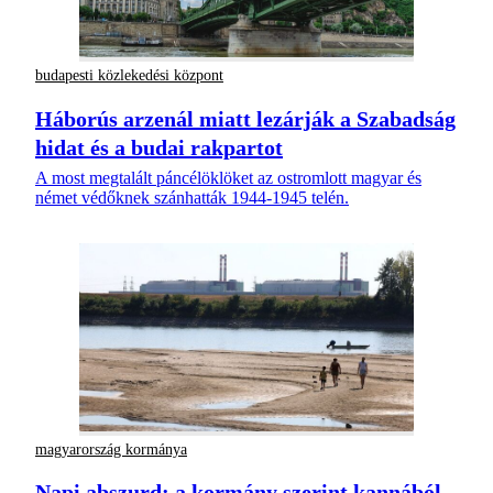
budapesti közlekedési központ
Háborús arzenál miatt lezárják a Szabadság
hidat és a budai rakpartot
A most megtalált páncélöklöket az ostromlott magyar és
német védőknek szánhatták 1944-1945 telén.
magyarország kormánya
Napi abszurd: a kormány szerint kannából