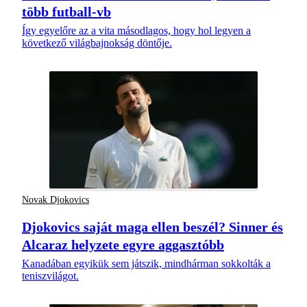
több futball-vb
Így egyelőre az a vita másodlagos, hogy hol legyen a
következő világbajnokság döntője.
Novak Djokovics
Djokovics saját maga ellen beszél? Sinner és
Alcaraz helyzete egyre aggasztóbb
Kanadában egyikük sem játszik, mindhárman sokkolták a
teniszvilágot.