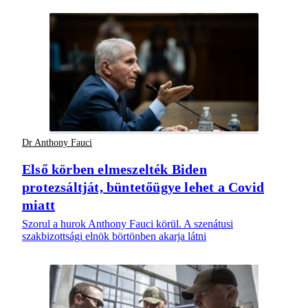
Dr Anthony Fauci
Első körben elmeszelték Biden
protezsáltját, büntetőügye lehet a Covid
miatt
Szorul a hurok Anthony Fauci körül. A szenátusi
szakbizottsági elnök börtönben akarja látni