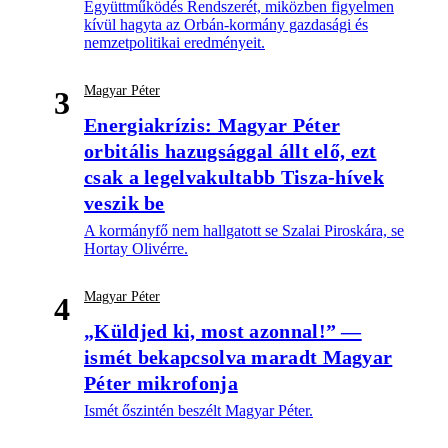
Együttműködés Rendszerét, miközben figyelmen
kívül hagyta az Orbán-kormány gazdasági és
nemzetpolitikai eredményeit.
Magyar Péter
3
Energiakrízis: Magyar Péter
orbitális hazugsággal állt elő, ezt
csak a legelvakultabb Tisza-hívek
veszik be
A kormányfő nem hallgatott se Szalai Piroskára, se
Hortay Olivérre.
Magyar Péter
4
„Küldjed ki, most azonnal!” —
ismét bekapcsolva maradt Magyar
Péter mikrofonja
Ismét őszintén beszélt Magyar Péter.