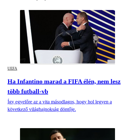
UEFA
Ha Infantino marad a FIFA élén, nem lesz
több futball-vb
Így egyelőre az a vita másodlagos, hogy hol legyen a
következő világbajnokság döntője.