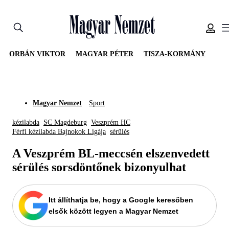
ORBÁN VIKTOR
MAGYAR PÉTER
TISZA-KORMÁNY
Magyar Nemzet
Sport
kézilabda
SC Magdeburg
Veszprém HC
Férfi kézilabda Bajnokok Ligája
sérülés
A Veszprém BL-meccsén elszenvedett
sérülés sorsdöntőnek bizonyulhat
Itt állíthatja be, hogy a Google keresőben
elsők között legyen a Magyar Nemzet