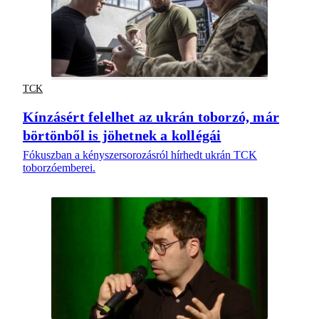
TCK
Kínzásért felelhet az ukrán toborzó, már
börtönből is jöhetnek a kollégái
Fókuszban a kényszersorozásról hírhedt ukrán TCK
toborzóemberei.