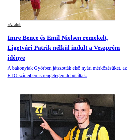
kézilabda
Imre Bence és Emil Nielsen remekelt,
Ligetvári Patrik nélkül indult a Veszprém
idénye
A bakonyiak Győrben játszották első nyári mérkőzésüket, az
ETO színeiben is rengetegen debütáltak.