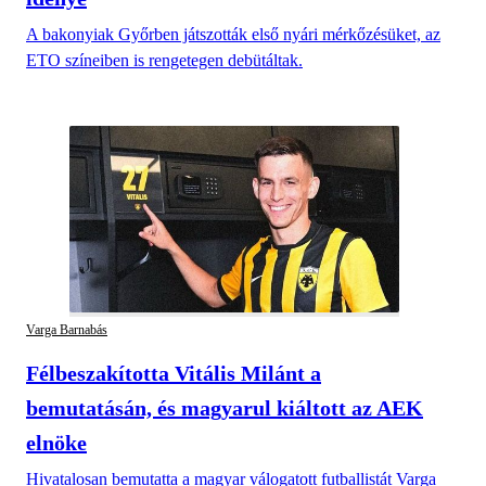
A bakonyiak Győrben játszották első nyári mérkőzésüket, az
ETO színeiben is rengetegen debütáltak.
Varga Barnabás
Félbeszakította Vitális Milánt a
bemutatásán, és magyarul kiáltott az AEK
elnöke
Hivatalosan bemutatta a magyar válogatott futballistát Varga