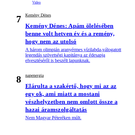
Kemény Dénes
7
Kemény Dénes: Apám ölelésében
benne volt hetven év és a remény,
hogy nem az utolsó
A három olimpián aranyérmes vízilabda-válogatott
legendás szövetségi kapitánya az édesapja
elvesztéséről is beszélt lapunknak.
napenergia
8
Elárulta a szakértő, hogy mi az az
egy ok, ami miatt a mostani
vészhelyzetben nem omlott össze a
hazai áramszolgáltatás
Nem Magyar Péteréken múlt.