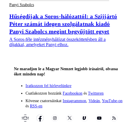
Panyi Szabolcs
Hűségdíjak a Soros-hálózattól: a Szijjártó
Péter számát idegen szolgálatnak kiadó
Panyi Szabolcs megint begyűjtött egyet
A Soros-féle intézményhálózat összeköttetésben áll a
díjakkal, amelyeket Panyi elhoz.
Ne maradjon le a Magyar Nemzet legjobb írásairól, olvassa
őket minden nap!
Iratkozzon fel hírlevelünkre
Csatlakozzon hozzánk
Facebookon
és
Twitteren
Kövesse csatornáinkat
Instagrammon
,
Videán
,
YouTube-on
és
RSS-en