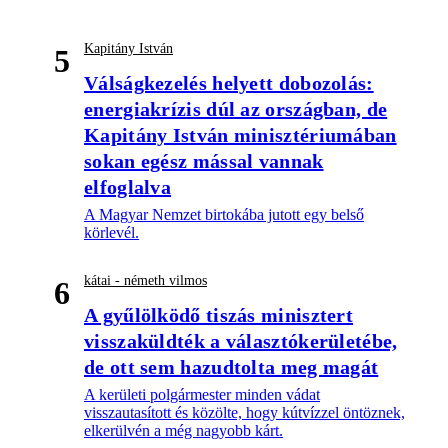
Kapitány István
5
Válságkezelés helyett dobozolás:
energiakrízis dúl az országban, de
Kapitány István minisztériumában
sokan egész mással vannak
elfoglalva
A Magyar Nemzet birtokába jutott egy belső
körlevél.
kátai - németh vilmos
6
A gyűlölködő tiszás minisztert
visszaküldték a választókerületébe,
de ott sem hazudtolta meg magát
A kerületi polgármester minden vádat
visszautasított és közölte, hogy kútvízzel öntöznek,
elkerülvén a még nagyobb kárt.