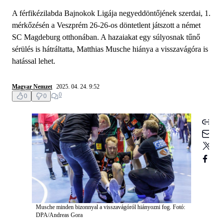
A férfikézilabda Bajnokok Ligája negyeddöntőjének szerdai, 1.
mérkőzésén a Veszprém 26-26-os döntetlent játszott a német
SC Magdeburg otthonában. A hazaiakat egy súlyosnak tűnő
sérülés is hátráltatta, Matthias Musche hiánya a visszavágóra is
hatással lehet.
Magyar Nemzet
2025. 04. 24. 9:52
0
0
0
Musche minden bizonnyal a visszavágóról hiányozni fog. Fotó:
DPA/Andreas Gora