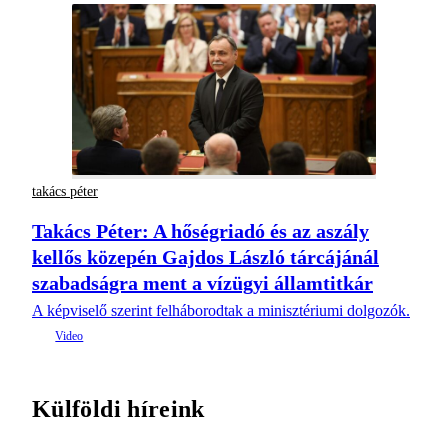
takács péter
Takács Péter: A hőségriadó és az aszály
kellős közepén Gajdos László tárcájánál
szabadságra ment a vízügyi államtitkár
A képviselő szerint felháborodtak a minisztériumi dolgozók.
Külföldi híreink