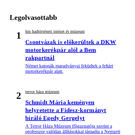
Legolvasottabb
hm hadtörténeti intézet és múzeum
1
Csontvázak is előkerültek a DKW
motorkerékpár alól a Bem
rakpartnál
Német katonák maradványai feküdtek a feltárt
motorkerékpár alatt.
terror háza múzeum
2
Schmidt Mária keményen
helyretette a Fidesz-kormányt
bíráló Egedy Gergelyt
A Terror Háza Múzeum főigazgatója szerint a
professzor valótlan állításokkal támadta a Nemzeti