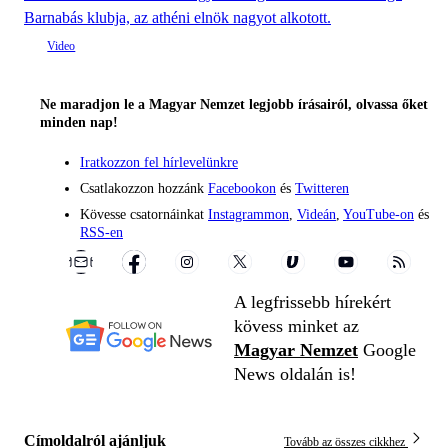
Barnabás klubja, az athéni elnök nagyot alkotott.
Ne maradjon le a Magyar Nemzet legjobb írásairól, olvassa őket
minden nap!
Iratkozzon fel hírlevelünkre
Csatlakozzon hozzánk
Facebookon
és
Twitteren
Kövesse csatornáinkat
Instagrammon
,
Videán
,
YouTube-on
és
RSS-en
A legfrissebb hírekért
kövess minket az
Magyar Nemzet
Google
News oldalán is!
Címoldalról ajánljuk
Tovább az összes cikkhez