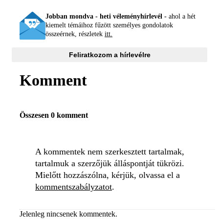
Jobban mondva - heti véleményhírlevél -
ahol a hét
kiemelt témáihoz fűzött személyes gondolatok
összeérnek, részletek
itt.
Feliratkozom a hírlevélre
Komment
Összesen 0 komment
A kommentek nem szerkesztett tartalmak,
tartalmuk a szerzőjük álláspontját tükrözi.
Mielőtt hozzászólna, kérjük, olvassa el a
kommentszabályzatot
.
Jelenleg nincsenek kommentek.