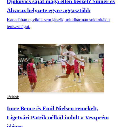
Djokovics saját maga ellen beszél? Sinner és
Alcaraz helyzete egyre aggasztóbb
Kanadában egyikük sem játszik, mindhárman sokkolták a
teniszvilágot.
kézilabda
Imre Bence és Emil Nielsen remekelt,
Ligetvári Patrik nélkül indult a Veszprém
idénye