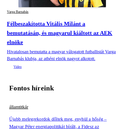
Varga Barnabás
Félbeszakította Vitális Milánt a
bemutatásán, és magyarul kiáltott az AEK
elnöke
Hivatalosan bemutatta a magyar válogatott futballistát Varga
Barnabás klubja, az athéni elnök nagyot alkotott.
Fontos híreink
államtitkár
Újabb melegrekordok dőltek meg, enyhül a hőség –
Magyar Péter energiapolitikát bírált, a Fidesz az