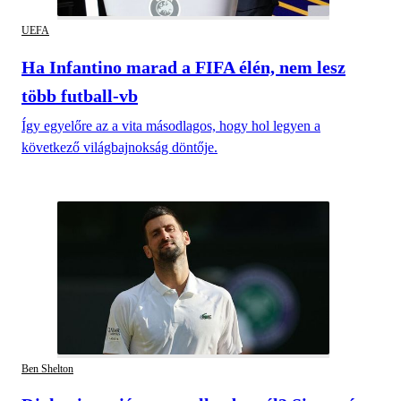
UEFA
Ha Infantino marad a FIFA élén, nem lesz
több futball-vb
Így egyelőre az a vita másodlagos, hogy hol legyen a
következő világbajnokság döntője.
Ben Shelton