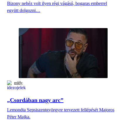
Bizony nehéz volt ilyen régi vágású, bogaras emberrel
együtt dolgozni…
erdély
„Csordában nagy arc”
Lemondta Sepsiszentgyörgyre tervezett fellépését Majoros
Péter Majka.