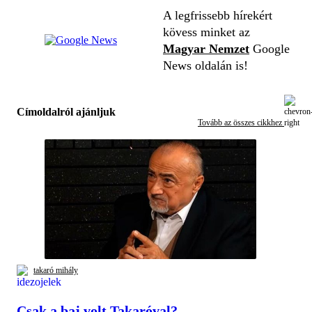
A legfrissebb hírekért
kövess minket az
Magyar Nemzet
Google
News oldalán is!
Címoldalról ajánljuk
Tovább az összes cikkhez
takaró mihály
Csak a baj volt Takaróval?