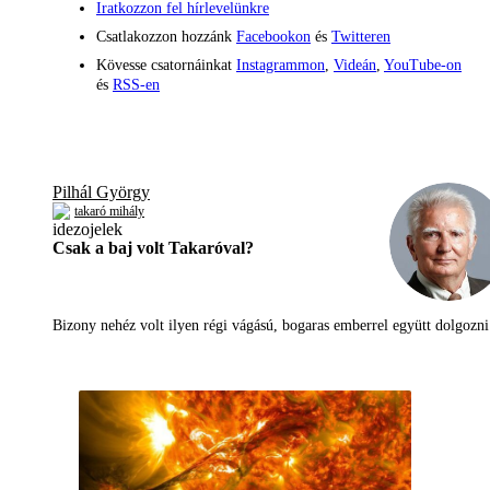
Iratkozzon fel hírlevelünkre
Csatlakozzon hozzánk
Facebookon
és
Twitteren
Kövesse csatornáinkat
Instagrammon
,
Videán
,
YouTube-on
és
RSS-en
Pilhál György
takaró mihály
Csak a baj volt Takaróval?
Bizony nehéz volt ilyen régi vágású, bogaras emberrel együtt dolgoz