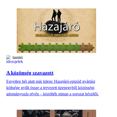
hazajáró
A közönség szavazott
Egyetlen hét alatt már kilenc Hazajáró-epizód gyártási
költsége gyűlt össze a tervezett tizenegyből közösségi
adományozás révén – közölték minap a sorozat készítői.