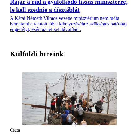
Rájár a rúd a gyűlölködő tiszás miniszterre,
le kell szednie a dísztáblát
A Kátai-Németh Vilmos vezette minisztérium nem tudta
bemutatni a vitatott tábla kihelyezéséhez szükséges hatósági
engedélyt, ezért azt el kell távolítani.
Külföldi híreink
Ceuta