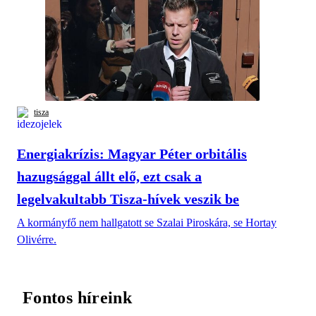
tisza
Energiakrízis: Magyar Péter orbitális
hazugsággal állt elő, ezt csak a
legelvakultabb Tisza-hívek veszik be
A kormányfő nem hallgatott se Szalai Piroskára, se Hortay
Olivérre.
Fontos híreink