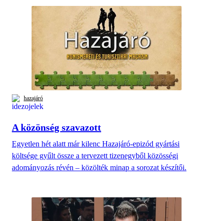
hazajáró
A közönség szavazott
Egyetlen hét alatt már kilenc Hazajáró-epizód gyártási
költsége gyűlt össze a tervezett tizenegyből közösségi
adományozás révén – közölték minap a sorozat készítői.