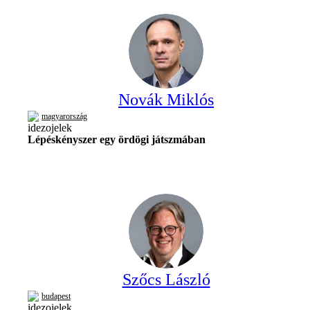
Novák Miklós
magyarország
Lépéskényszer egy ördögi játszmában
Szőcs László
budapest