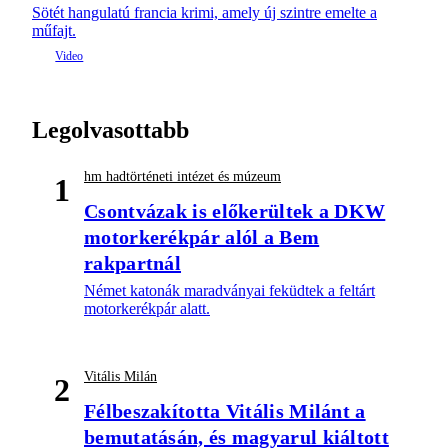
Sötét hangulatú francia krimi, amely új szintre emelte a
műfajt.
Legolvasottabb
hm hadtörténeti intézet és múzeum
1
Csontvázak is előkerültek a DKW
motorkerékpár alól a Bem
rakpartnál
Német katonák maradványai feküdtek a feltárt
motorkerékpár alatt.
Vitális Milán
2
Félbeszakította Vitális Milánt a
bemutatásán, és magyarul kiáltott