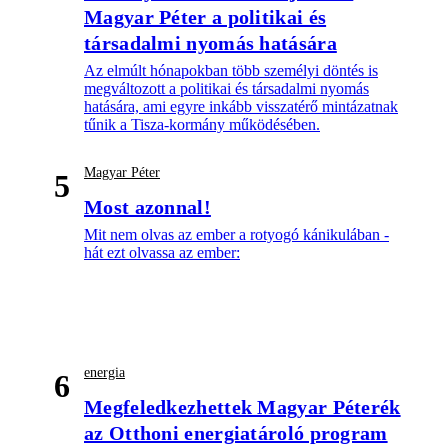
Magyar Péter a politikai és
társadalmi nyomás hatására
Az elmúlt hónapokban több személyi döntés is
megváltozott a politikai és társadalmi nyomás
hatására, ami egyre inkább visszatérő mintázatnak
tűnik a Tisza-kormány működésében.
Magyar Péter
5
Most azonnal!
Mit nem olvas az ember a rotyogó kánikulában -
hát ezt olvassa az ember:
energia
6
Megfeledkezhettek Magyar Péterék
az Otthoni energiatároló program