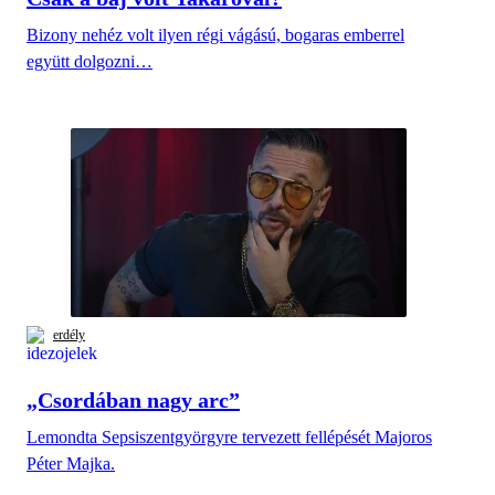
Bizony nehéz volt ilyen régi vágású, bogaras emberrel
együtt dolgozni…
erdély
„Csordában nagy arc”
Lemondta Sepsiszentgyörgyre tervezett fellépését Majoros
Péter Majka.