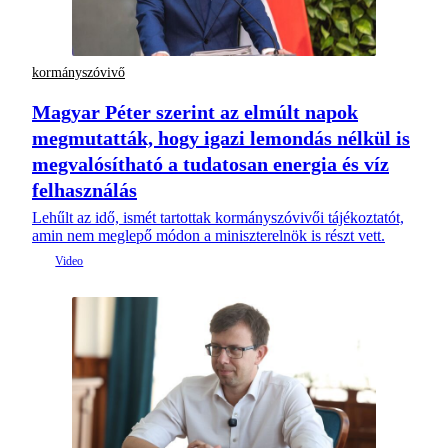
kormányszóvivő
Magyar Péter szerint az elmúlt napok
megmutatták, hogy igazi lemondás nélkül is
megvalósítható a tudatosan energia és víz
felhasználás
Lehűlt az idő, ismét tartottak kormányszóvivői tájékoztatót,
amin nem meglepő módon a miniszterelnök is részt vett.