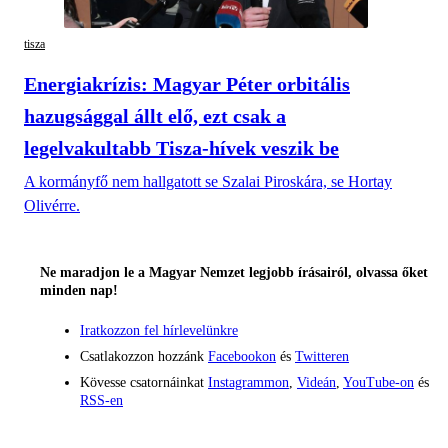
tisza
Energiakrízis: Magyar Péter orbitális
hazugsággal állt elő, ezt csak a
legelvakultabb Tisza-hívek veszik be
A kormányfő nem hallgatott se Szalai Piroskára, se Hortay
Olivérre.
Ne maradjon le a Magyar Nemzet legjobb írásairól, olvassa őket
minden nap!
Iratkozzon fel hírlevelünkre
Csatlakozzon hozzánk
Facebookon
és
Twitteren
Kövesse csatornáinkat
Instagrammon
,
Videán
,
YouTube-on
és
RSS-en