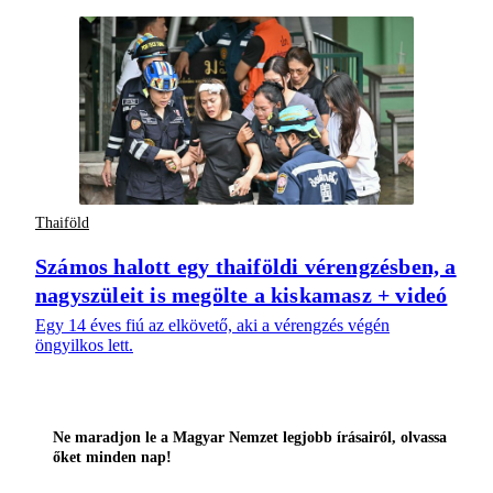
Thaiföld
Számos halott egy thaiföldi vérengzésben, a
nagyszüleit is megölte a kiskamasz + videó
Egy 14 éves fiú az elkövető, aki a vérengzés végén
öngyilkos lett.
Ne maradjon le a Magyar Nemzet legjobb írásairól, olvassa
őket minden nap!