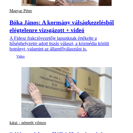
Magyar Péter
Bóka János: A kormány válságkezelésből
elégtelenre vizsgázott + videó
A Fidesz frakcióvezetője lapunknak értékelte a
hőséghelyzetre adott tiszás választ, a közmédia körüli
botrányt, valamint az államfőválasztást is.
kátai - németh vilmos