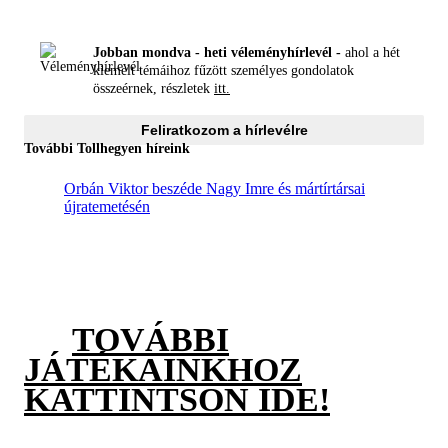
Jobban mondva - heti véleményhírlevél -
ahol a hét
kiemelt témáihoz fűzött személyes gondolatok
összeérnek, részletek
itt.
Feliratkozom a hírlevélre
További Tollhegyen híreink
Orbán Viktor beszéde Nagy Imre és mártírtársai
újratemetésén
TOVÁBBI
JÁTÉKAINKHOZ
KATTINTSON IDE!