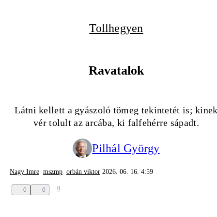
Tollhegyen
Ravatalok
Látni kellett a gyászoló tömeg tekintetét is; kine
vér tolult az arcába, ki falfehérre sápadt.
Pilhál György
Nagy Imre
mszmp
orbán viktor
2026. 06. 16. 4:59
0
0
0