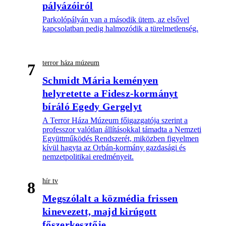
pályázóiról
Parkolópályán van a második ütem, az elsővel
kapcsolatban pedig halmozódik a türelmetlenség.
terror háza múzeum
7
Schmidt Mária keményen
helyretette a Fidesz-kormányt
bíráló Egedy Gergelyt
A Terror Háza Múzeum főigazgatója szerint a
professzor valótlan állításokkal támadta a Nemzeti
Együttműködés Rendszerét, miközben figyelmen
kívül hagyta az Orbán-kormány gazdasági és
nemzetpolitikai eredményeit.
hír tv
8
Megszólalt a közmédia frissen
kinevezett, majd kirúgott
főszerkesztője