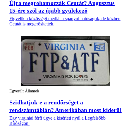
Újra megrohamozzák Ceutát? Augusztus
15-ére szól az újabb gyülekező
Figyelik a közösségi médiát a spanyol hatóságok, de közben
Ceutát is megerősítették.
Egyesült Államok
Szidhatjuk-e a rendőrséget a
rendszámtáblán? Amerikában most kiderül
Egy virginiai férfi ügye a kísérleti nyúl a Legfelsőbb
Bíróságon.