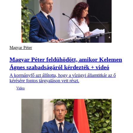
Magyar Péter
Magyar Péter feldühödött, amikor Kelemen
Ágnes szabadságáról kérdezték + videó
A kormányfő azt állította, hogy a vízügyi államtitkár az ő
kérésére fontos tárgyaláson vett részt.