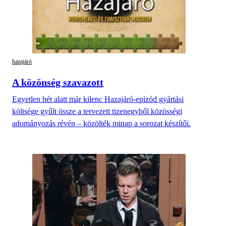
hazajáró
A közönség szavazott
Egyetlen hét alatt már kilenc Hazajáró-epizód gyártási
költsége gyűlt össze a tervezett tizenegyből közösségi
adományozás révén – közölték minap a sorozat készítői.