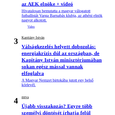
az AEK elnöke + videó
Hivatalosan bemutatta a magyar válogatott
futballistát Varga Barnabás klubja, az athéni elnök
nagyot alkotott.
Kapitány István
3
Válságkezelés helyett dobozolás:
energiakrízis dúl az országban, de
Kapitány István minisztériumában
sokan egész mással vannak
elfoglalva
A Magyar Nemzet birtokába jutott egy belső
körlevél.
mtva
4
Újabb visszakozás? Egyre több
személyi döntését írhatja felül