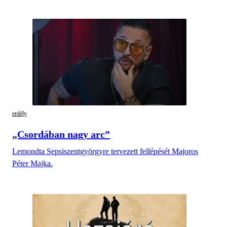
erdély
„Csordában nagy arc”
Lemondta Sepsiszentgyörgyre tervezett fellépését Majoros
Péter Majka.