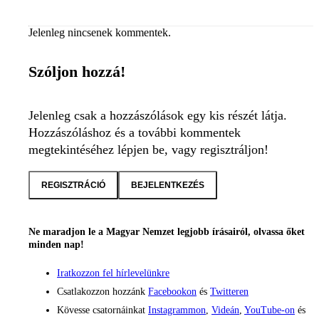
Jelenleg nincsenek kommentek.
Szóljon hozzá!
Jelenleg csak a hozzászólások egy kis részét látja.
Hozzászóláshoz és a további kommentek
megtekintéséhez lépjen be, vagy regisztráljon!
REGISZTRÁCIÓ
BEJELENTKEZÉS
Ne maradjon le a Magyar Nemzet legjobb írásairól, olvassa őket
minden nap!
Iratkozzon fel hírlevelünkre
Csatlakozzon hozzánk
Facebookon
és
Twitteren
Kövesse csatornáinkat
Instagrammon
,
Videán
,
YouTube-on
és