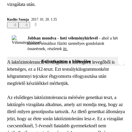
vizsgálata után.
Kuslits Szonja
2017. 01. 20. 1:35
0
0
0
Jobban mondva - heti véleményhírlevél -
ahol a hét
kiemelt témáihoz fűzött személyes gondolatok
összeérnek, részletek
itt.
Feliratkozom a hírlevélre
A laktózintolerancia kivizsgálása a kilélegzett levegőből is
lehetséges, ez a H2-teszt. Ezt testsúlykilogrammonként
kétgrammnyi tejcukor éhgyomorra elfogyasztása után
megfelelő készülékkel mérhetjük.
Az elsődleges laktózintolerancia mérésére genetikai teszt, a
laktázgén vizsgálata alkalmas, amely azt mondja meg, hogy az
illető milyen genotípusba tartozik. Az illető genetikai állománya
jelzi, hogy az élete során laktózintoleráns lesz-e. Ez a vizsgálat
csecsemőknél, 5 évesnél fiatalabb gyermekeknél nem