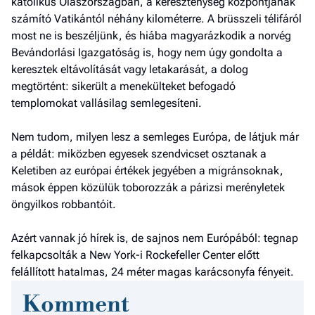
katolikus Olaszországban, a kereszténység központjának
a hí
számító Vatikántól néhány kilométerre. A brüsszeli télifáról
most ne is beszéljünk, és hiába magyarázkodik a norvég
El
Bevándorlási Igazgatóság is, hogy nem úgy gondolta a
az
keresztek eltávolítását vagy letakarását, a dolog
új
megtörtént: sikerült a menekülteket befogadó
templomokat vallásilag semlegesíteni.
Nem tudom, milyen lesz a semleges Európa, de látjuk már
a példát: miközben egyesek szendvicset osztanak a
Keletiben az európai értékek jegyében a migránsoknak,
mások éppen közülük toborozzák a párizsi merényletek
öngyilkos robbantóit.
Azért vannak jó hírek is, de sajnos nem Európából: tegnap
felkapcsolták a New York-i Rockefeller Center előtt
felállított hatalmas, 24 méter magas karácsonyfa fényeit.
Komment