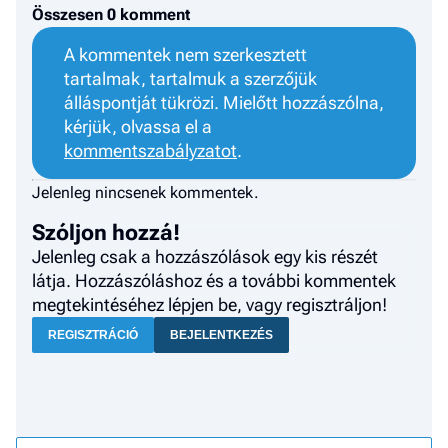
Összesen 0 komment
A kommentek nem szerkesztett
tartalmak, tartalmuk a szerzőjük
álláspontját tükrözi. Mielőtt hozzászólna,
kérjük, olvassa el a
kommentszabályzatot
.
Jelenleg nincsenek kommentek.
Szóljon hozzá!
Jelenleg csak a hozzászólások egy kis részét
látja. Hozzászóláshoz és a további kommentek
megtekintéséhez lépjen be, vagy regisztráljon!
REGISZTRÁCIÓ
BEJELENTKEZÉS