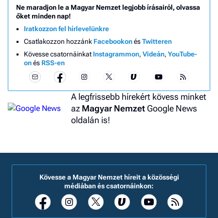
Ne maradjon le a Magyar Nemzet legjobb írásairól, olvassa
őket minden nap!
Iratkozzon fel hírlevelünkre
Csatlakozzon hozzánk
Facebookon
és
Twitteren
Kövesse csatornáinkat
Instagrammon
,
Videán
,
YouTube-
on
és
RSS-en
A legfrissebb hírekért kövess minket
az
Magyar Nemzet
Google News
oldalán is!
Kövesse a Magyar Nemzet híreit a közösségi
médiában és csatornáinkon: