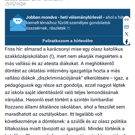
0
0
0
Jobban mondva - heti véleményhírlevél -
ahol a hét
kiemelt témáihoz fűzött személyes gondolatok
összeérnek, részletek
itt.
Feliratkozom a hírlevélre
Friss hír: elmarad a karácsonyi mise egy olasz katolikus
I
szakközépiskolában (!), mert nem akarják megsérteni a
E
más vallású és az ateista diákokat. A meghökkentő
döntést az oktatási intézmény igazgatója hozta a más
vallású diákok „diszkriminációjának” elkerülésére – igaz, a
pedagógusok egy része azt gondolja, ezzel nagyot léptek
G
az iskola saját identitásáról való teljes lemondásának
P
irányába. Hasonló eset történt a szintén lombardiai
Rozzano állami általános iskolában, ahol a feszület sem
Jobba
maradhatott az osztályokban. Itt legalább volt
- heti
következménye a döntésnek: a szülők és az olasz politika
vélem
tiltakozása miatt távozott az igazgató. Mindez történik a
Fel