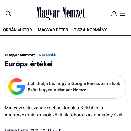
ORBÁN VIKTOR
MAGYAR PÉTER
TISZA-KORMÁNY
Ke
Magyar Nemzet
Vezércikk
Európa értékei
Itt állíthatja be, hogy a Google keresőben elsők
között legyen a Magyar Nemzet
Míg egyesek szendvicset osztanak a Keletiben a
migránsoknak, mások közülük toborozzák a merénylőket.
Lukács Csaba
2015. 12. 03. 23:01