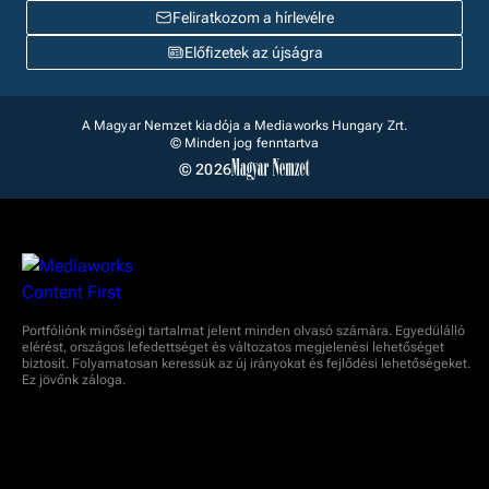
Feliratkozom a hírlevélre
Előfizetek az újságra
A Magyar Nemzet kiadója a Mediaworks Hungary Zrt.
© Minden jog fenntartva
© 2026
Portfóliónk minőségi tartalmat jelent minden olvasó számára. Egyedülálló
elérést, országos lefedettséget és változatos megjelenési lehetőséget
biztosít. Folyamatosan keressük az új irányokat és fejlődési lehetőségeket.
Ez jövőnk záloga.