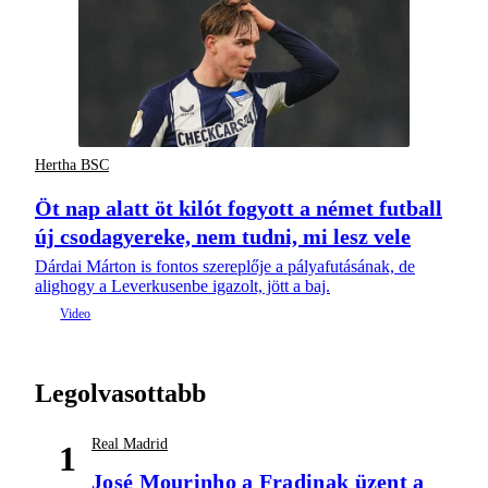
Hertha BSC
Öt nap alatt öt kilót fogyott a német futball
új csodagyereke, nem tudni, mi lesz vele
Dárdai Márton is fontos szereplője a pályafutásának, de
alighogy a Leverkusenbe igazolt, jött a baj.
Legolvasottabb
Real Madrid
1
José Mourinho a Fradinak üzent a