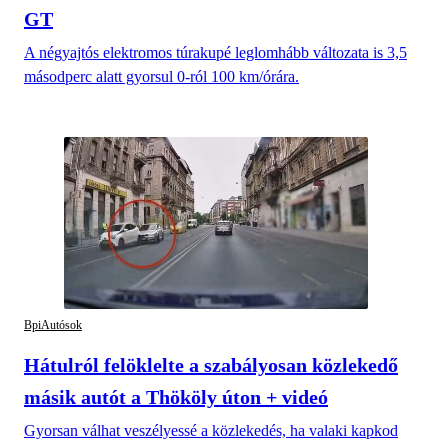
GT
A négyajtós elektromos túrakupé leglomhább változata is 3,5
másodperc alatt gyorsul 0-ról 100 km/órára.
BpiAutósok
Hátulról felöklelte a szabályosan közlekedő
másik autót a Thököly úton + videó
Gyorsan válhat veszélyessé a közlekedés, ha valaki kapkod