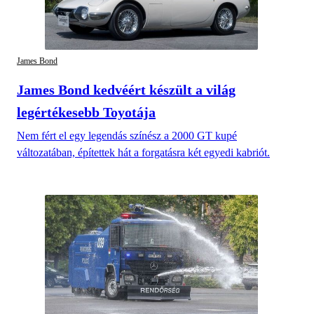
James Bond
James Bond kedvéért készült a világ
legértékesebb Toyotája
Nem fért el egy legendás színész a 2000 GT kupé
változatában, építettek hát a forgatásra két egyedi kabriót.