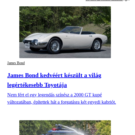
James Bond
James Bond kedvéért készült a világ
legértékesebb Toyotája
Nem fért el egy legendás színész a 2000 GT kupé
változatában, építettek hát a forgatásra két egyedi kabriót.