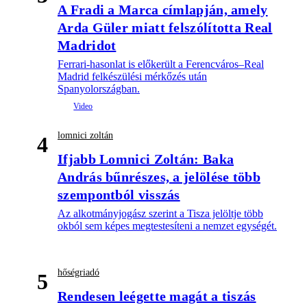
A Fradi a Marca címlapján, amely
Arda Güler miatt felszólította Real
Madridot
Ferrari-hasonlat is előkerült a Ferencváros–Real
Madrid felkészülési mérkőzés után
Spanyolországban.
lomnici zoltán
4
Ifjabb Lomnici Zoltán: Baka
András bűnrészes, a jelölése több
szempontból visszás
Az alkotmányjogász szerint a Tisza jelöltje több
okból sem képes megtestesíteni a nemzet egységét.
hőségriadó
5
Rendesen leégette magát a tiszás