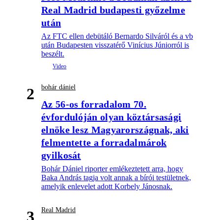
Real Madrid budapesti győzelme
után
Az FTC ellen debütáló Bernardo Silváról és a vb
után Budapesten visszatérő Vinícius Júniorról is
beszélt.
bohár dániel
2
Az 56-os forradalom 70.
évfordulóján olyan köztársasági
elnöke lesz Magyarországnak, aki
felmentette a forradalmárok
gyilkosát
Bohár Dániel riporter emlékeztetett arra, hogy
Baka András tagja volt annak a bírói testületnek,
amelyik enlevelet adott Korbely Jánosnak.
Real Madrid
3