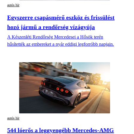
autós hír
Egyszerre csapásmérő eszköz és frissülést
hozó jármű a rendőrség vízágyúja
A Készenléti Rendőrség Mercedesei a Hősök terén
hűsítették az embereket a nyár eddigi legforróbb napjain.
autós hír
544 lóerős a leggyengébb Mercedes-AMG