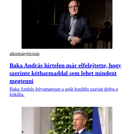
alkotmánybíróság
Baka András hirtelen már elfelejtette, hogy
szerinte kétharmaddal sem lehet mindent
megtenni
Baka András folyamatosan a saját korábbi szavait dobja a
kukába.