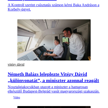
A Kontroll szerint csúsztatás számon kérni Baka Andráson a
Korbely-ügyet.
vitézy dávid
Németh Balázs leleplezte Vitézy Dávid
„különvonatát”, a miniszter azonnal reagált
Nosztalgiakocsikban utazott a miniszter a hamarosan
elkészülő Budapest-Belgrád vasút magyarországi szakaszán.