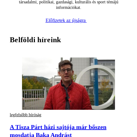
társadalmi, politikai, gazdasági, kulturális és sport témájú
információkat.
Előfizetek az újságra
Belföldi híreink
legfelsőbb bíróság
A Tisza Párt házi sajtója már bőszen
mosdatja Baka Andrást