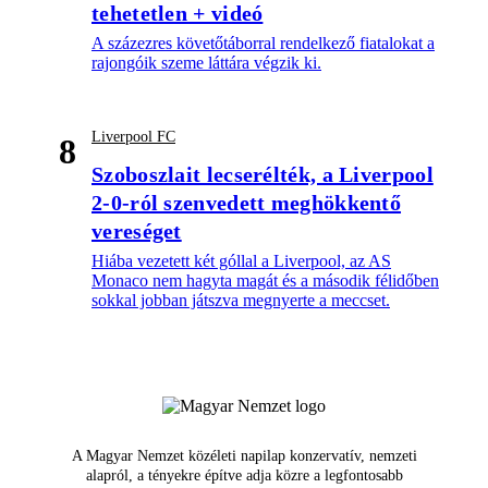
tehetetlen + videó
A százezres követőtáborral rendelkező fiatalokat a
rajongóik szeme láttára végzik ki.
Liverpool FC
8
Szoboszlait lecserélték, a Liverpool
2-0-ról szenvedett meghökkentő
vereséget
Hiába vezetett két góllal a Liverpool, az AS
Monaco nem hagyta magát és a második félidőben
sokkal jobban játszva megnyerte a meccset.
A Magyar Nemzet közéleti napilap konzervatív, nemzeti
alapról, a tényekre építve adja közre a legfontosabb