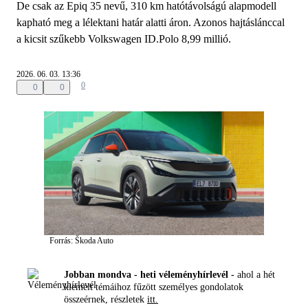
De csak az Epiq 35 nevű, 310 km hatótávolságú alapmodell
kapható meg a lélektani határ alatti áron. Azonos hajtáslánccal
a kicsit szűkebb Volkswagen ID.Polo 8,99 millió.
2026. 06. 03. 13:36
0
0
0
Forrás: Škoda Auto
Jobban mondva - heti véleményhírlevél -
ahol a hét
kiemelt témáihoz fűzött személyes gondolatok
összeérnek, részletek
itt.