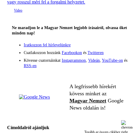
vagy rosszul méri fel a forgalmi helyzetet.
Ne maradjon le a Magyar Nemzet legjobb írásairól, olvassa őket
minden nap!
Iratkozzon fel hírlevelünkre
Csatlakozzon hozzánk
Facebookon
és
Twitteren
Kövesse csatornáinkat
Instagrammon
,
Videán
,
YouTube-on
és
RSS-en
A legfrissebb hírekért
kövess minket az
Magyar Nemzet
Google
News oldalán is!
Címoldalról ajánljuk
Tovább az összes cikkhez