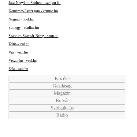
Jász-Nagykun-Szolnok - szoljon.hu
Komárom-Esztergom - kemma.hu
Nógrád - nool.hu
Somogy - sonline.hu
Szabolcs-Szatmár-Bereg - szon.hu
Tolna - teol.hu
Vas - vaol.hu
Veszprém - veol.hu
Zala - zaol.hu
Közélet
Gazdaság
Magazin
Bulvár
Szolgáltatás
Rádió