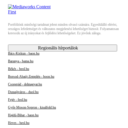
Portfóliónk minőségi tartalmat jelent minden olvasó számára. Egyedülálló elérést,
országos lefedettséget és változatos megjelenési lehetőséget biztosít. Folyamatosan
keressük az új irányokat és fejlődési lehetőségeket. Ez jövőnk záloga.
Regionális hírportálok
Bács-Kiskun - baon.hu
Baranya - bama.hu
Békés - beol.hu
Borsod-Abaúj-Zemplén - boon.hu
Csongrád - delmagyar.hu
Dunaújváros - duol.hu
Fejér - feol.hu
Győr-Moson-Sopron - kisalfold.hu
Hajdú-Bihar - haon.hu
Heves - heol.hu