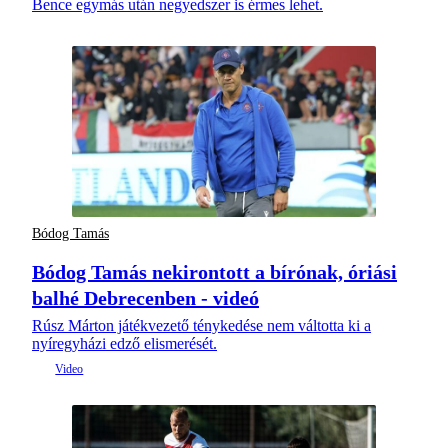
Bence egymás után negyedszer is érmes lehet.
Bódog Tamás
Bódog Tamás nekirontott a bírónak, óriási
balhé Debrecenben - videó
Rúsz Márton játékvezető ténykedése nem váltotta ki a
nyíregyházi edző elismerését.