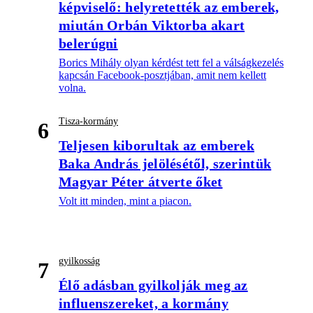
képviselő: helyretették az emberek,
miután Orbán Viktorba akart
belerúgni
Borics Mihály olyan kérdést tett fel a válságkezelés
kapcsán Facebook-posztjában, amit nem kellett
volna.
Tisza-kormány
6
Teljesen kiborultak az emberek
Baka András jelölésétől, szerintük
Magyar Péter átverte őket
Volt itt minden, mint a piacon.
gyilkosság
7
Élő adásban gyilkolják meg az
influenszereket, a kormány