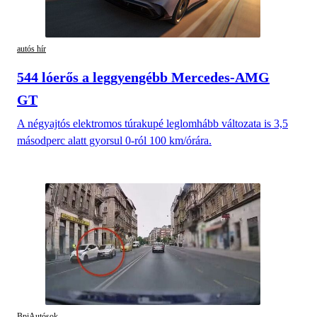
autós hír
544 lóerős a leggyengébb Mercedes-AMG
GT
A négyajtós elektromos túrakupé leglomhább változata is 3,5
másodperc alatt gyorsul 0-ról 100 km/órára.
BpiAutósok