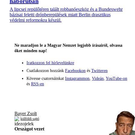
háborúban
A lipcsei repülőtéren talált robbanóeszköz és a Bundeswehr
bázisai feletti drónberepülések miatt Berlin drasztikus
védelmi reformokra készül.
Ne maradjon le a Magyar Nemzet legjobb írásairól, olvassa
őket minden nap!
Iratkozzon fel hírlevelünkre
Csatlakozzon hozzánk
Facebookon
és
Twitteren
Kövesse csatornáinkat
Instagrammon
,
Videán
,
YouTube-on
és
RSS-en
Bayer Zsolt
külföldi sajtó
Országot vezet