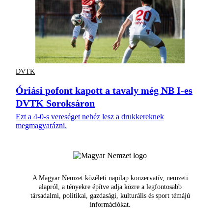
DVTK
Óriási pofont kapott a tavaly még NB I-es
DVTK Soroksáron
Ezt a 4-0-s vereséget nehéz lesz a drukkereknek
megmagyarázni.
A Magyar Nemzet közéleti napilap konzervatív, nemzeti
alapról, a tényekre építve adja közre a legfontosabb
társadalmi, politikai, gazdasági, kulturális és sport témájú
információkat.