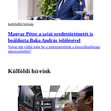
legfelsőbb bíróság
Magyar Péter a saját eredettörténetét is
beáldozta Baka András jelölésével
Vajon mit vállal még be a miniszterelnök a bosszúhadjárata
sikerességéért?
Külföldi híreink