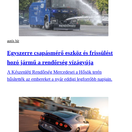
autós hír
Egyszerre csapásmérő eszköz és frissülést
hozó jármű a rendőrség vízágyúja
A Készenléti Rendőrség Mercedesei a Hősök terén
hűsítették az embereket a nyár eddigi legforróbb napjain.