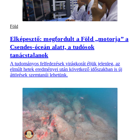
Föld
Elképesztő: megfordult a Föld „motorja” a
Csendes-óceán alatt, a tudósok
tanácstalanok
A tudományos felfedezések virágkorát éljük jelenleg, az
elmúlt hetek eredményei után következő időszakban is új
áttörések szemtanúi lehetünk.