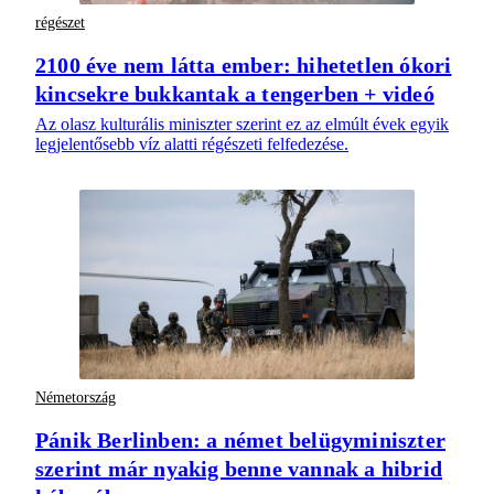
régészet
2100 éve nem látta ember: hihetetlen ókori
kincsekre bukkantak a tengerben + videó
Az olasz kulturális miniszter szerint ez az elmúlt évek egyik
legjelentősebb víz alatti régészeti felfedezése.
Németország
Pánik Berlinben: a német belügyminiszter
szerint már nyakig benne vannak a hibrid