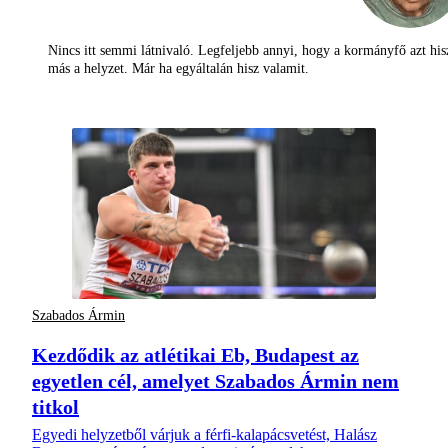
Nincs itt semmi látnivaló. Legfeljebb annyi, hogy a kormányfő azt his
más a helyzet. Már ha egyáltalán hisz valamit.
Szabados Ármin
Kezdődik az atlétikai Eb, Budapest az
egyetlen cél, amelyet Szabados Ármin nem
titkol
Egyedi helyzetből várjuk a férfi-kalapácsvetést, Halász