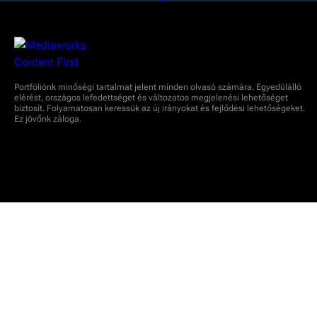
Portfóliónk minőségi tartalmat jelent minden olvasó számára. Egyedülálló
elérést, országos lefedettséget és változatos megjelenési lehetőséget
biztosít. Folyamatosan keressük az új irányokat és fejlődési lehetőségeket.
Ez jövőnk záloga.