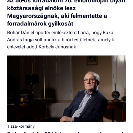
Az 56-os forradalom 70. évfordulóján olyan
köztársasági elnöke lesz
Magyarországnak, aki felmentette a
forradalmárok gyilkosát
Bohár Dániel riporter emlékeztetett arra, hogy Baka
András tagja volt annak a bírói testületnek, amelyik
enlevelet adott Korbely Jánosnak.
Tisza-kormány