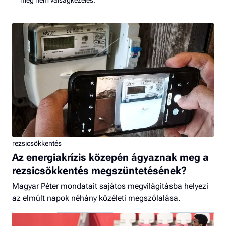
még nem válságkezelés.
rezsicsökkentés
Az energiakrízis közepén ágyaznak meg a
rezsicsökkentés megszüntetésének?
Magyar Péter mondatait sajátos megvilágításba helyezi
az elmúlt napok néhány közéleti megszólalása.