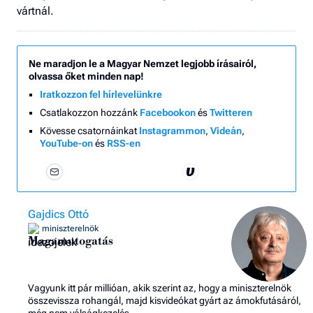
vártnál.
Ne maradjon le a Magyar Nemzet legjobb írásairól,
olvassa őket minden nap!
Iratkozzon fel hírlevelünkre
Csatlakozzon hozzánk
Facebookon
és
Twitteren
Kövesse csatornáinkat
Instagrammon
,
Videán
,
YouTube-on
és
RSS-en
Gajdics Ottó
miniszterelnök
Magamutogatás
Vagyunk itt pár millióan, akik szerint az, hogy a miniszterelnök
összevissza rohangál, majd kisvideókat gyárt az ámokfutásáról,