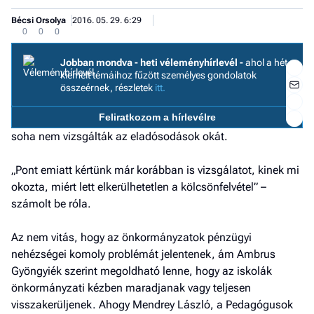
Bécsi Orsolya
2016. 05. 29. 6:29
0
0
0
Jobban mondva - heti véleményhírlevél -
ahol a hét
kiemelt témáihoz fűzött személyes gondolatok
összeérnek, részletek
itt.
Feliratkozom a hírlevélre
soha nem vizsgálták az eladósodások okát.
„Pont emiatt kértünk már korábban is vizsgálatot, kinek mi
okozta, miért lett elkerülhetetlen a kölcsönfelvétel” –
számolt be róla.
Az nem vitás, hogy az önkormányzatok pénzügyi
nehézségei komoly problémát jelentenek, ám Ambrus
Jobb
Gyöngyiék szerint megoldható lenne, hogy az iskolák
- het
önkormányzati kézben maradjanak vagy teljesen
véle
visszakerüljenek. Ahogy Mendrey László, a Pedagógusok