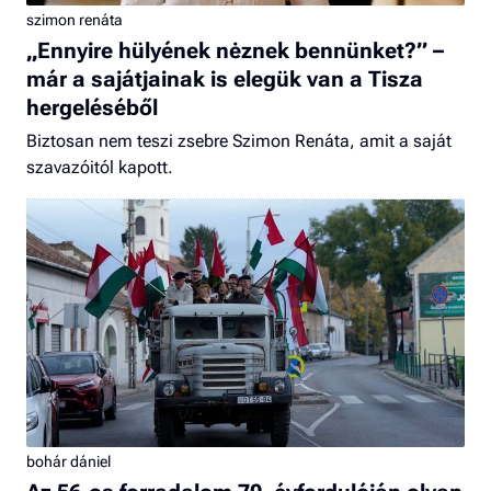
szimon renáta
„Ennyire hülyének nėznek bennünket?” –
már a sajátjainak is elegük van a Tisza
hergeléséből
Biztosan nem teszi zsebre Szimon Renáta, amit a saját
szavazóitól kapott.
bohár dániel