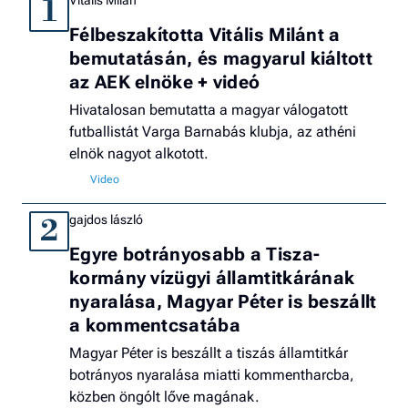
Vitális Milán
1
Félbeszakította Vitális Milánt a
bemutatásán, és magyarul kiáltott
az AEK elnöke + videó
Hivatalosan bemutatta a magyar válogatott
futballistát Varga Barnabás klubja, az athéni
elnök nagyot alkotott.
gajdos lászló
2
Egyre botrányosabb a Tisza-
kormány vízügyi államtitkárának
nyaralása, Magyar Péter is beszállt
a kommentcsatába
Magyar Péter is beszállt a tiszás államtitkár
botrányos nyaralása miatti kommentharcba,
közben öngólt lőve magának.