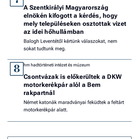
A Szentkirályi Magyarország
elnökén kifogott a kérdés, hogy
mely településeken osztottak vizet
az idei hőhullámban
Balogh Leventétől kértünk válaszokat, nem
sokat tudtunk meg.
hm hadtörténeti intézet és múzeum
8
Csontvázak is előkerültek a DKW
motorkerékpár alól a Bem
rakpartnál
Német katonák maradványai feküdtek a feltárt
motorkerékpár alatt.