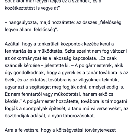
Sőt akkor már legyen teljes ez a szándék, és a
közétkeztetést is vegye át”
– hangsúlyozta, majd hozzátette: az összes „felelősség
legyen állami felelősség”.
Azáltal, hogy a tankerületi központok kezébe kerül a
fenntartás és a működtetés, Szita szerint nem fog változni
az önkormányzat és a lakosság kapcsolata. „Ez csak
szándék kérdése – jelentette ki. – A polgármesterek, akik
úgy gondolkodnak, hogy a gyerek és a tanár továbbra is az
övék, és az oktatást továbbra is szívügyüknek tekintik,
ugyanazt a segítséget meg fogják adni, amelyet eddig is.
Ez nem fenntartói vagy működtetési, hanem erkölcsi
kérdés.” A polgármester hozzátette, továbbra is támogatni
fogják a sportpályák építését, a tanulmányi versenyeket, az
ösztöndíjak adását, a nyári táborozásokat.
Arra a felvetésre, hogy a költségvetési törvénytervezet