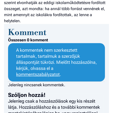
szerint elvonhatják az eddigi iskolaműködtetésre fordított
összeget, azt mondta: ha annál több forrást vennének el,
mint amennyit az iskolákra fordítottak, az lenne a
helytelen.
Komment
Összesen 0 komment
A kommentek nem szerkesztett
tartalmak, tartalmuk a szerzőjük
álláspontját tükrözi. Mielőtt hozzászólna,
kérjük, olvassa el a
kommentszabályzatot
.
Jelenleg nincsenek kommentek.
Szóljon hozzá!
Jelenleg csak a hozzászólások egy kis részét
látja. Hozzászóláshoz és a további kommentek