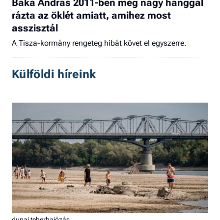
Baka András 2011-ben még nagy hanggal
rázta az öklét amiatt, amihez most
asszisztál
A Tisza-kormány rengeteg hibát követ el egyszerre.
Külföldi híreink
dunai teherhajózás