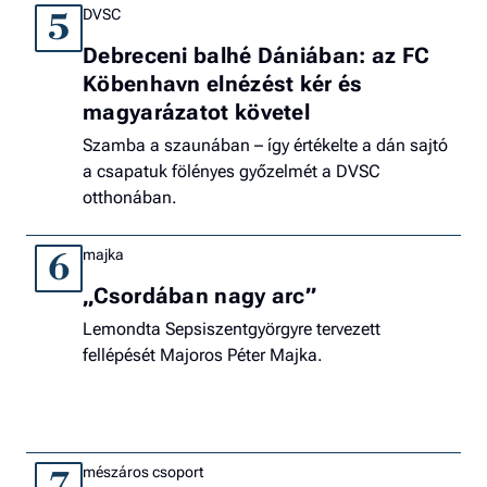
DVSC
5
Debreceni balhé Dániában: az FC
Köbenhavn elnézést kér és
magyarázatot követel
Szamba a szaunában – így értékelte a dán sajtó
a csapatuk fölényes győzelmét a DVSC
otthonában.
majka
6
„Csordában nagy arc”
Lemondta Sepsiszentgyörgyre tervezett
fellépését Majoros Péter Majka.
mészáros csoport
7