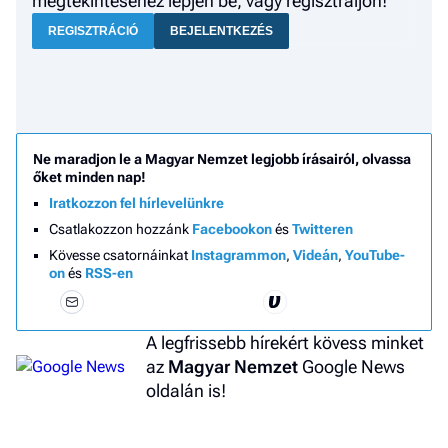
megtekintéséhez lépjen be, vagy regisztráljon!
REGISZTRÁCIÓ
BEJELENTKEZÉS
Ne maradjon le a Magyar Nemzet legjobb írásairól, olvassa
őket minden nap!
Iratkozzon fel hírlevelünkre
Csatlakozzon hozzánk
Facebookon
és
Twitteren
Kövesse csatornáinkat
Instagrammon
,
Videán
,
YouTube-
on
és
RSS-en
A legfrissebb hírekért kövess minket
az
Magyar Nemzet
Google News
oldalán is!