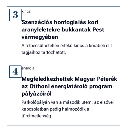
kincs
3
Szenzációs honfoglalás kori
aranyleletekre bukkantak Pest
vármegyében
A felbecsülhetetlen értékű kincs a korabeli elit
tagjaihoz tartozhatott.
energia
4
Megfeledkezhettek Magyar Péterék
az Otthoni energiatároló program
pályázóiról
Parkolópályán van a második ütem, az elsővel
kapcsolatban pedig halmozódik a
türelmetlenség.