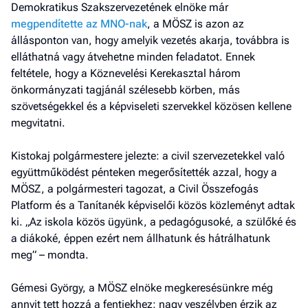
Fe
Demokratikus Szakszervezetének elnöke már
a h
megpendítette az MNO-nak
, a MÖSZ is azon az
állásponton van, hogy amelyik vezetés akarja, továbbra is
E
elláthatná vagy átvehetne minden feladatot. Ennek
a
feltétele, hogy a Köznevelési Kerekasztal három
ú
önkormányzati tagjánál szélesebb körben, más
szövetségekkel és a képviseleti szervekkel közösen kellene
megvitatni.
Kistokaj polgármestere jelezte: a civil szervezetekkel való
együttműködést pénteken megerősítették azzal, hogy a
MÖSZ, a polgármesteri tagozat, a Civil Összefogás
Platform és a Tanítanék képviselői közös közleményt adtak
ki. „Az iskola közös ügyünk, a pedagógusoké, a szülőké és
a diákoké, éppen ezért nem állhatunk és hátrálhatunk
meg” – mondta.
Gémesi György, a MÖSZ elnöke megkeresésünkre még
annyit tett hozzá a fentiekhez: nagy veszélyben érzik az