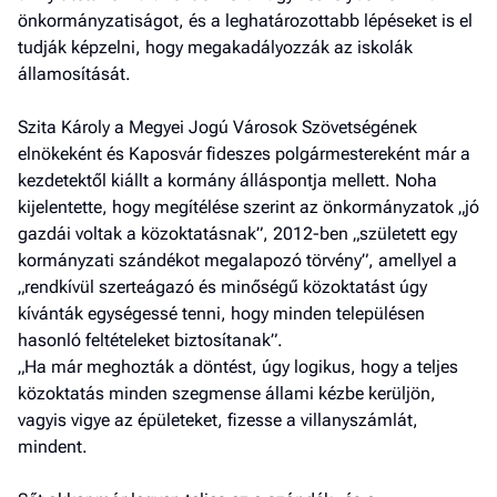
önkormányzatiságot, és a leghatározottabb lépéseket is el
tudják képzelni, hogy megakadályozzák az iskolák
államosítását.
Szita Károly a Megyei Jogú Városok Szövetségének
elnökeként és Kaposvár fideszes polgármestereként már a
kezdetektől kiállt a kormány álláspontja mellett. Noha
kijelentette, hogy megítélése szerint az önkormányzatok „jó
gazdái voltak a közoktatásnak”, 2012-ben „született egy
kormányzati szándékot megalapozó törvény”, amellyel a
„rendkívül szerteágazó és minőségű közoktatást úgy
kívánták egységessé tenni, hogy minden településen
hasonló feltételeket biztosítanak”.
„Ha már meghozták a döntést, úgy logikus, hogy a teljes
közoktatás minden szegmense állami kézbe kerüljön,
vagyis vigye az épületeket, fizesse a villanyszámlát,
mindent.