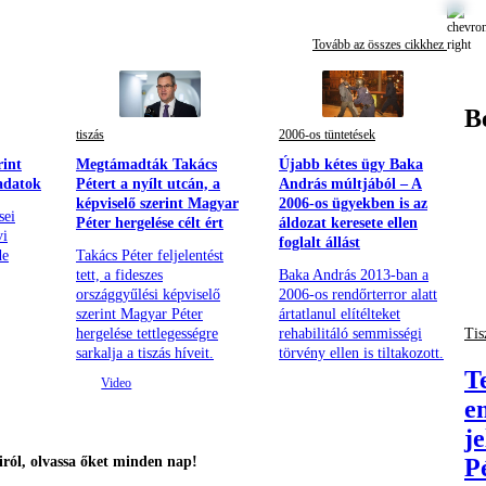
Tovább az összes cikkhez
B
tiszás
2006-os tüntetések
rint
Megtámadták Takács
Újabb kétes ügy Baka
 adatok
Pétert a nyílt utcán, a
András múltjából – A
képviselő szerint Magyar
2006-os ügyekben is az
sei
Péter hergelése célt ért
áldozat keresete ellen
vi
foglalt állást
de
Takács Péter feljelentést
tett, a fideszes
Baka András 2013-ban a
országgyűlési képviselő
2006-os rendőrterror alatt
szerint Magyar Péter
ártatlanul elítélteket
Tis
hergelése tettlegességre
rehabilitáló semmisségi
sarkalja a tiszás híveit.
törvény ellen is tiltakozott.
T
e
j
P
ról, olvassa őket minden nap!