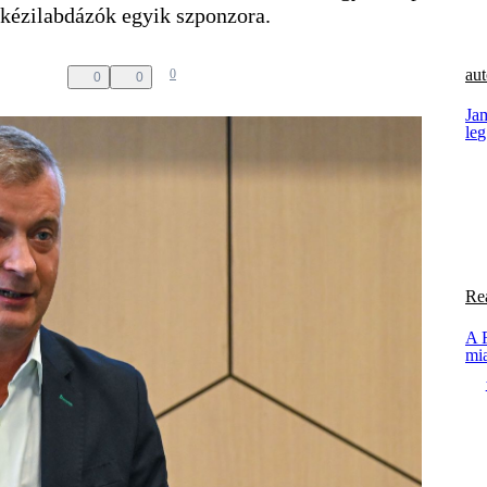
kézilabdázók egyik szponzora.
aut
0
0
0
Ja
le
Re
A 
mia