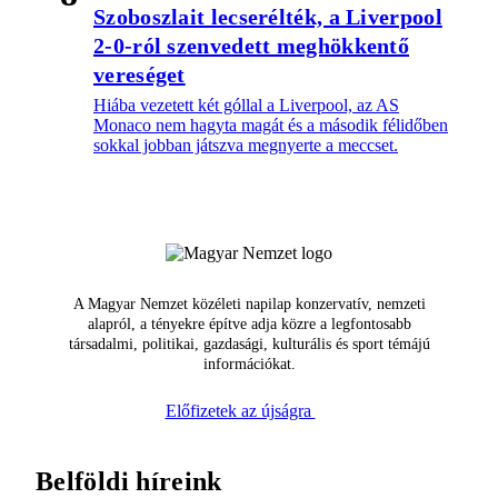
Szoboszlait lecserélték, a Liverpool
2-0-ról szenvedett meghökkentő
vereséget
Hiába vezetett két góllal a Liverpool, az AS
Monaco nem hagyta magát és a második félidőben
sokkal jobban játszva megnyerte a meccset.
A Magyar Nemzet közéleti napilap konzervatív, nemzeti
alapról, a tényekre építve adja közre a legfontosabb
társadalmi, politikai, gazdasági, kulturális és sport témájú
információkat.
Előfizetek az újságra
Belföldi híreink