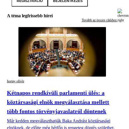
REGISZTRÁCIÓ
BEJELENTKEZÉS
A téma legfrissebb hírei
Tovább az összes cikkhez
hortay olivér
Kétnapos rendkívüli parlamenti ülés: a
köztársasági elnök megválasztása mellett
több fontos törvényjavaslatról döntenek
Már kedden megválaszthatják Baka Andrást köztársasági
elnöknek, de előtte még hétfőn is rengeteg döntés születhet.