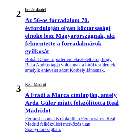
bohár dániel
2
Az 56-os forradalom 70.
évfordulóján olyan köztársasági
elnöke lesz Magyarországnak, aki
felmentette a forradalmárok
gyilkosát
Bohár Dániel riporter emlékeztetett arra, hogy
Baka András tagja volt annak a bírói testületnek,
amelyik enlevelet adott Korbely Jánosnak.
Real Madrid
3
A Fradi a Marca címlapján, amely
Arda Güler miatt felszólította Real
Madridot
Ferrari-hasonlat is előkerült a Ferencváros–Real
Madrid felkészülési mérkőzés után
Spanyolországban.