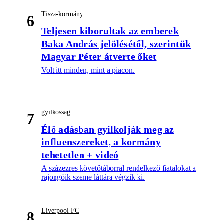
Tisza-kormány
6
Teljesen kiborultak az emberek
Baka András jelölésétől, szerintük
Magyar Péter átverte őket
Volt itt minden, mint a piacon.
gyilkosság
7
Élő adásban gyilkolják meg az
influenszereket, a kormány
tehetetlen + videó
A százezres követőtáborral rendelkező fiatalokat a
rajongóik szeme láttára végzik ki.
Liverpool FC
8