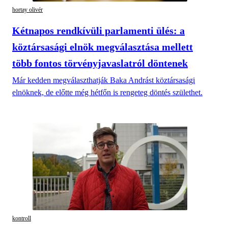
hortay olivér
Kétnapos rendkívüli parlamenti ülés: a
köztársasági elnök megválasztása mellett
több fontos törvényjavaslatról döntenek
Már kedden megválaszthatják Baka Andrást köztársasági
elnöknek, de előtte még hétfőn is rengeteg döntés születhet.
kontroll