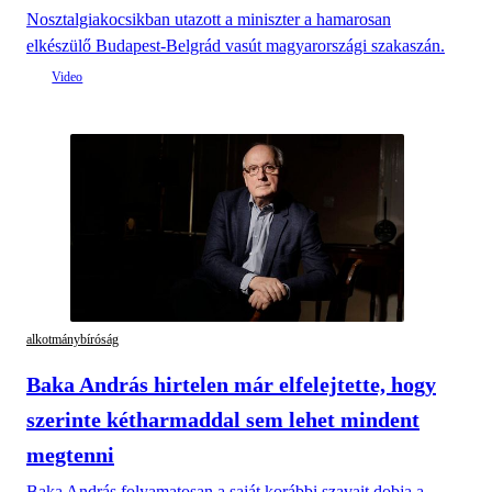
Nosztalgiakocsikban utazott a miniszter a hamarosan
elkészülő Budapest-Belgrád vasút magyarországi szakaszán.
alkotmánybíróság
Baka András hirtelen már elfelejtette, hogy
szerinte kétharmaddal sem lehet mindent
megtenni
Baka András folyamatosan a saját korábbi szavait dobja a