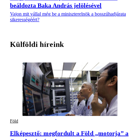
beáldozta Baka András jelölésével
Vajon mit vállal még be a miniszterelnök a bosszúhadjárata
sikerességéért?
Külföldi híreink
Föld
Elképesztő: megfordult a Föld „motorja” a