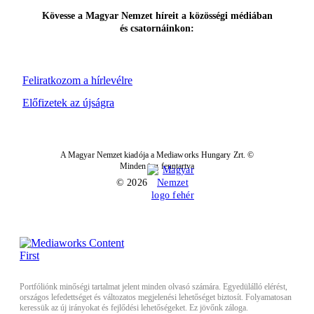
Kövesse a Magyar Nemzet híreit a közösségi médiában
és csatornáinkon:
Feliratkozom a hírlevélre
Előfizetek az újságra
A Magyar Nemzet kiadója a Mediaworks Hungary Zrt. ©
Minden jog fenntartva
© 2026
Portfóliónk minőségi tartalmat jelent minden olvasó számára. Egyedülálló elérést,
országos lefedettséget és változatos megjelenési lehetőséget biztosít. Folyamatosan
keressük az új irányokat és fejlődési lehetőségeket. Ez jövőnk záloga.