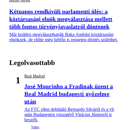
hortay olivér
Kétnapos rendkívüli parlamenti ülés: a
köztársasági elnök megválasztása mellett
több fontos törvényjavaslatról döntenek
Már kedden megválaszthatják Baka Andrást köztársasági
elnöknek, de előtte még hétfőn is rengeteg döntés születhet.
Legolvasottabb
Real Madrid
1
José Mourinho a Fradinak üzent a
Real Madrid budapesti győzelme
után
Az FTC ellen debütáló Bernardo Silváról és a vb
után Budapesten visszatérő Vinícius Júniorról is
beszélt.