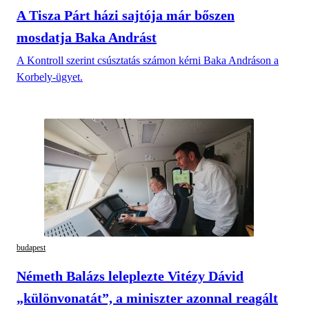
A Tisza Párt házi sajtója már bőszen
mosdatja Baka Andrást
A Kontroll szerint csúsztatás számon kérni Baka Andráson a
Korbely-ügyet.
budapest
Németh Balázs leleplezte Vitézy Dávid
„különvonatát”, a miniszter azonnal reagált