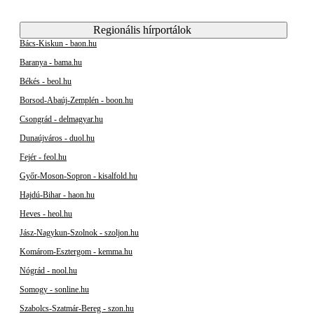
Regionális hírportálok
Bács-Kiskun - baon.hu
Baranya - bama.hu
Békés - beol.hu
Borsod-Abaúj-Zemplén - boon.hu
Csongrád - delmagyar.hu
Dunaújváros - duol.hu
Fejér - feol.hu
Győr-Moson-Sopron - kisalfold.hu
Hajdú-Bihar - haon.hu
Heves - heol.hu
Jász-Nagykun-Szolnok - szoljon.hu
Komárom-Esztergom - kemma.hu
Nógrád - nool.hu
Somogy - sonline.hu
Szabolcs-Szatmár-Bereg - szon.hu