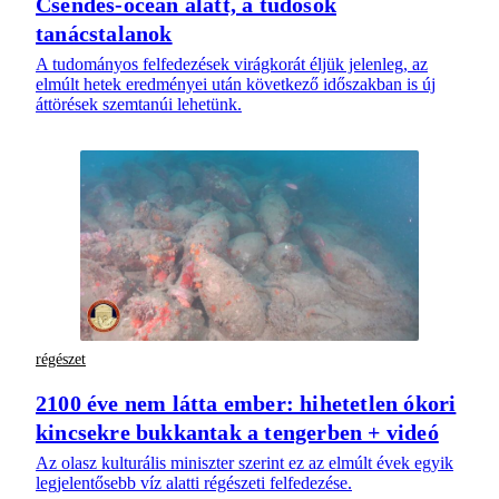
Csendes-óceán alatt, a tudósok
tanácstalanok
A tudományos felfedezések virágkorát éljük jelenleg, az
elmúlt hetek eredményei után következő időszakban is új
áttörések szemtanúi lehetünk.
régészet
2100 éve nem látta ember: hihetetlen ókori
kincsekre bukkantak a tengerben + videó
Az olasz kulturális miniszter szerint ez az elmúlt évek egyik
legjelentősebb víz alatti régészeti felfedezése.