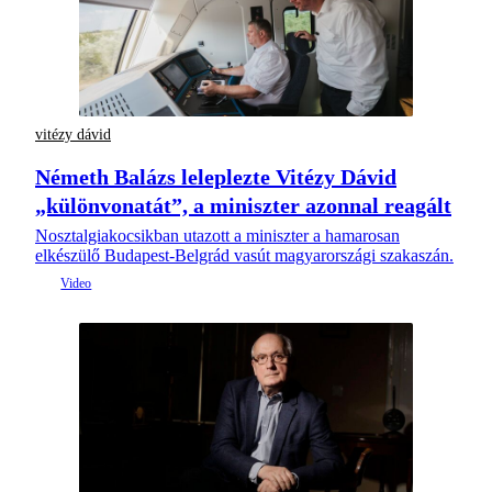
vitézy dávid
Németh Balázs leleplezte Vitézy Dávid
„különvonatát”, a miniszter azonnal reagált
Nosztalgiakocsikban utazott a miniszter a hamarosan
elkészülő Budapest-Belgrád vasút magyarországi szakaszán.