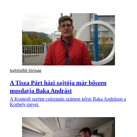
legfelsőbb bíróság
A Tisza Párt házi sajtója már bőszen
mosdatja Baka Andrást
A Kontroll szerint csúsztatás számon kérni Baka Andráson a
Korbely-ügyet.