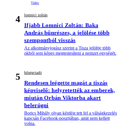
lomnici zoltán
4
Ifjabb Lomnici Zoltán: Baka
András bűnrészes, a jelölése több
szempontból visszás
Az alkotmányjogász szerint a Tisza jelöltje több
okból sem képes megtestesíteni a nemzet egységét.
hőségriadó
5
Rendesen leégette magát a tiszás
képviselő: helyretették az emberek,
miután Orbán Viktorba akart
belerúgni
Borics Mihály olyan kérdést tett fel a válságkezelés
kapcsán Facebook-posztjában, amit nem kellett
volna.