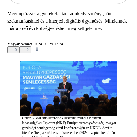
Megduplázzák a gyerekek utáni adókedvezményt, jön a
szakmunkáshitel és a kiterjedt digitális ügyintézés. Mindennek
már a jövő évi költségvetésben meg kell jelennie.
Magyar Nemzet
2024. 09. 25. 16:54
0
0
0
Orbán Viktor miniszterelnök beszédet mond a Nemzeti
Közszolgálati Egyetem (NKE) Európai versenyképesség, magyar
gazdasági semlegesség című konferenciáján az NKE Ludovika
főépületében, a Széchenyi-díszteremben 2024. szeptember 25-én.