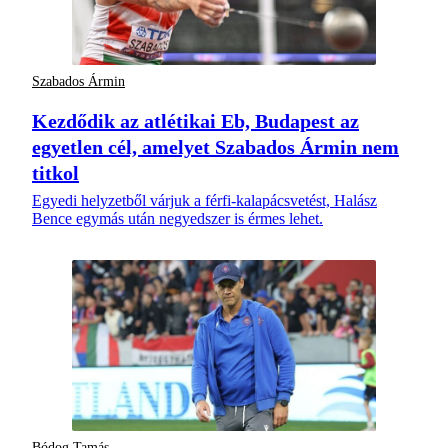
Szabados Ármin
Kezdődik az atlétikai Eb, Budapest az
egyetlen cél, amelyet Szabados Ármin nem
titkol
Egyedi helyzetből várjuk a férfi-kalapácsvetést, Halász
Bence egymás után negyedszer is érmes lehet.
Bódog Tamás