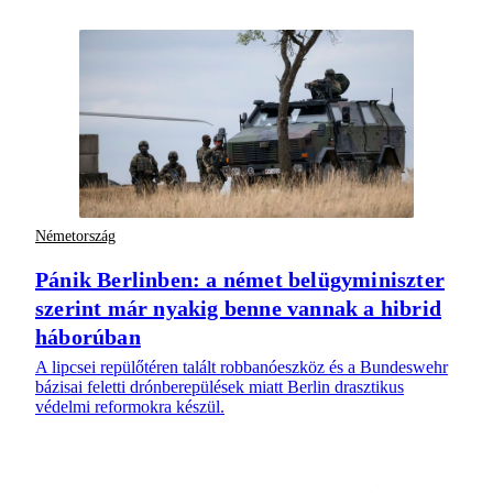
Németország
Pánik Berlinben: a német belügyminiszter
szerint már nyakig benne vannak a hibrid
háborúban
A lipcsei repülőtéren talált robbanóeszköz és a Bundeswehr
bázisai feletti drónberepülések miatt Berlin drasztikus
védelmi reformokra készül.