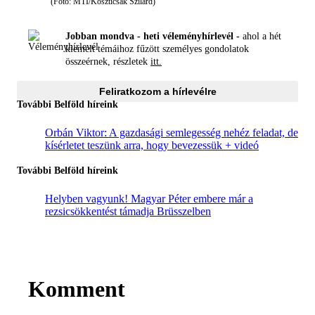
(Fotó: MTI/Koszticsák Szilárd)
Jobban mondva - heti véleményhírlevél -
ahol a hét
kiemelt témáihoz fűzött személyes gondolatok
összeérnek, részletek
itt.
Feliratkozom a hírlevélre
További Belföld híreink
Orbán Viktor: A gazdasági semlegesség nehéz feladat, de
kísérletet teszünk arra, hogy bevezessük + videó
További Belföld híreink
Helyben vagyunk! Magyar Péter embere már a
rezsicsökkentést támadja Brüsszelben
Komment