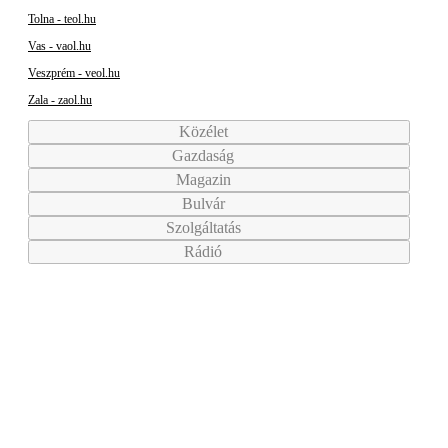
Tolna - teol.hu
Vas - vaol.hu
Veszprém - veol.hu
Zala - zaol.hu
Közélet
Gazdaság
Magazin
Bulvár
Szolgáltatás
Rádió