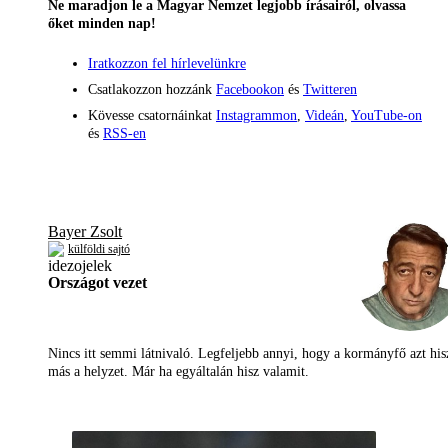
Ne maradjon le a Magyar Nemzet legjobb írásairól, olvassa
őket minden nap!
Iratkozzon fel hírlevelünkre
Csatlakozzon hozzánk
Facebookon
és
Twitteren
Kövesse csatornáinkat
Instagrammon
,
Videán
,
YouTube-on
és
RSS-en
Bayer Zsolt
külföldi sajtó
Országot vezet
Nincs itt semmi látnivaló. Legfeljebb annyi, hogy a kormányfő azt his
más a helyzet. Már ha egyáltalán hisz valamit.