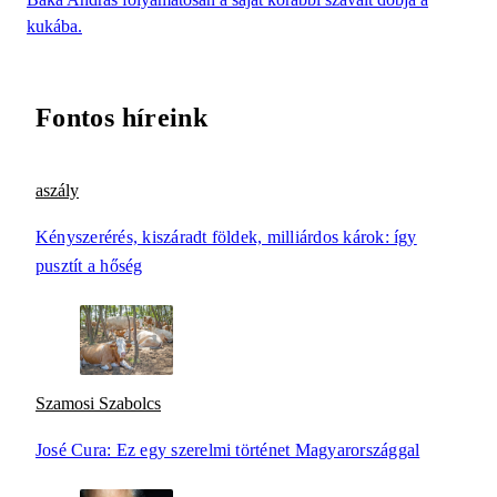
kukába.
Fontos híreink
aszály
Kényszerérés, kiszáradt földek, milliárdos károk: így
pusztít a hőség
Szamosi Szabolcs
José Cura: Ez egy szerelmi történet Magyarországgal