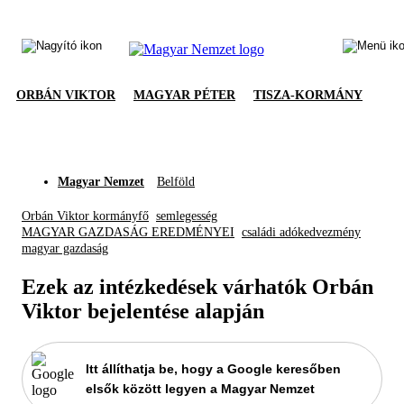
ORBÁN VIKTOR
MAGYAR PÉTER
TISZA-KORMÁNY
Magyar Nemzet
Belföld
Orbán Viktor kormányfő
semlegesség
MAGYAR GAZDASÁG EREDMÉNYEI
családi adókedvezmény
magyar gazdaság
Ezek az intézkedések várhatók Orbán
Viktor bejelentése alapján
Itt állíthatja be, hogy a Google keresőben
elsők között legyen a Magyar Nemzet