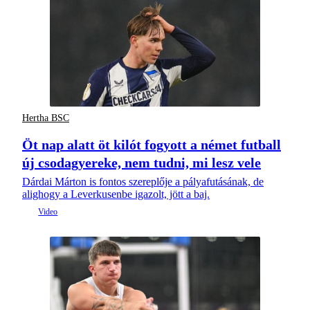
Hertha BSC
Öt nap alatt öt kilót fogyott a német futball
új csodagyereke, nem tudni, mi lesz vele
Dárdai Márton is fontos szereplője a pályafutásának, de
alighogy a Leverkusenbe igazolt, jött a baj.