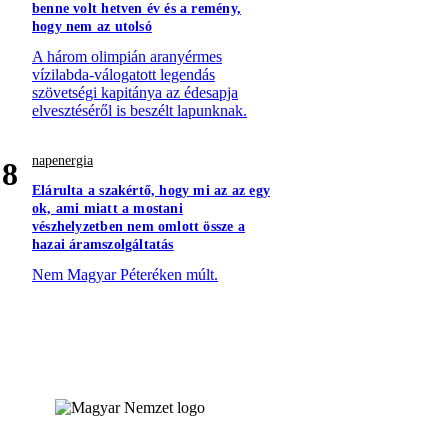
benne volt hetven év és a remény,
hogy nem az utolsó
A három olimpián aranyérmes
vízilabda-válogatott legendás
szövetségi kapitánya az édesapja
elvesztéséről is beszélt lapunknak.
napenergia
8
Elárulta a szakértő, hogy mi az az egy
ok, ami miatt a mostani
vészhelyzetben nem omlott össze a
hazai áramszolgáltatás
Nem Magyar Péteréken múlt.