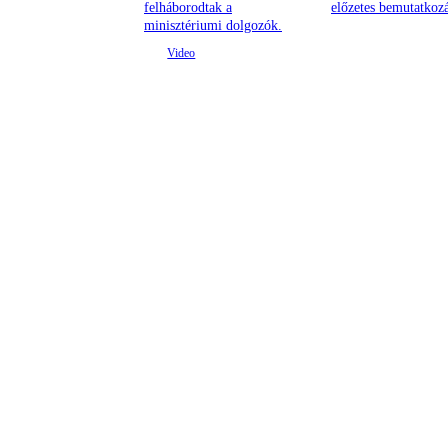
felháborodtak a
előzetes bemutatkozá
minisztériumi dolgozók.