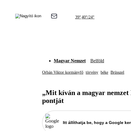
39°
40°/24°
Magyar Nemzet
Belföld
Orbán Viktor kormányfő
törvény
béke
Brüsszel
„Mit kíván a magyar nemzet B
pontját
Itt állíthatja be, hogy a Google 