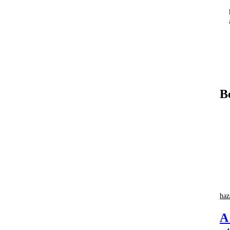
B
haz
A