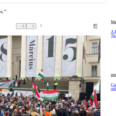
s.”
Ma
0
0
0
A 
Ti
pin
Cs
ott