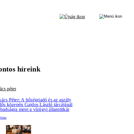
ontos híreink
ács péter
ács Péter: A hőségriadó és az aszály
llős közepén Gajdos László tárcájánál
badságra ment a vízügyi államtitkár