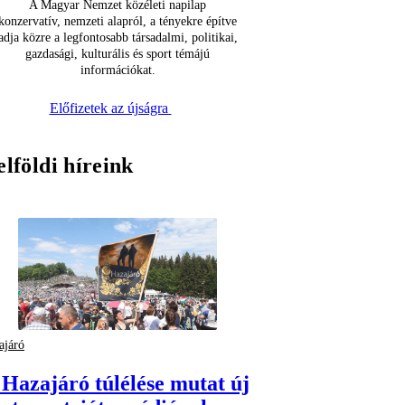
A Magyar Nemzet közéleti napilap
konzervatív, nemzeti alapról, a tényekre építve
adja közre a legfontosabb társadalmi, politikai,
gazdasági, kulturális és sport témájú
információkat.
Előfizetek az újságra
elföldi híreink
ajáró
 Hazajáró túlélése mutat új