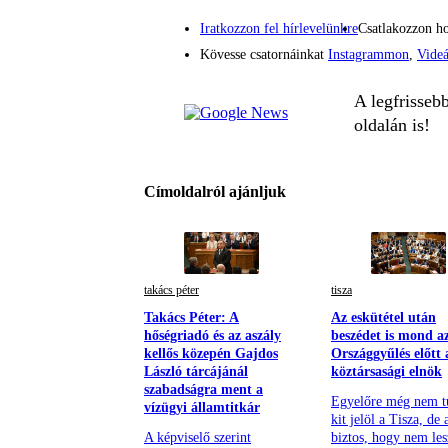
Iratkozzon fel hírlevelünkre
Csatlakozzon h
Kövesse csatornáinkat
Instagrammon
,
Vide
A legfrisseb
oldalán is!
Címoldalról ajánljuk
takács péter
tisza
Takács Péter: A
Az eskütétel után
hőségriadó és az aszály
beszédet is mond a
kellős közepén Gajdos
Országgyűlés előtt 
László tárcájánál
köztársasági elnök
szabadságra ment a
Egyelőre még nem t
vízügyi államtitkár
kit jelöl a Tisza, de
A képviselő szerint
biztos, hogy nem les