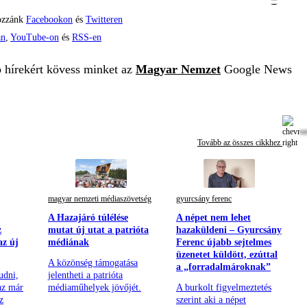
ozzánk
Facebookon
és
Twitteren
án
,
YouTube-on
és
RSS-en
b hírekért kövess minket az
Magyar Nemzet
Google News
Tovább az összes cikkhez
magyar nemzeti médiaszövetség
gyurcsány ferenc
A Hazajáró túlélése
A népet nem lehet
z
mutat új utat a patrióta
hazaküldeni – Gyurcsány
az új
médiának
Ferenc újabb sejtelmes
üzenetet küldött, ezúttal
A közönség támogatása
a „forradalmároknak”
udni,
jelentheti a patrióta
 az már
médiaműhelyek jövőjét.
A burkolt figyelmeztetés
z
szerint aki a népet