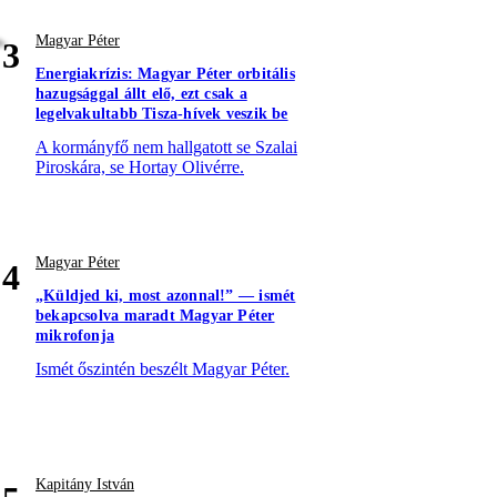
Magyar Péter
3
Energiakrízis: Magyar Péter orbitális
hazugsággal állt elő, ezt csak a
legelvakultabb Tisza-hívek veszik be
A kormányfő nem hallgatott se Szalai
Piroskára, se Hortay Olivérre.
Magyar Péter
4
„Küldjed ki, most azonnal!” — ismét
bekapcsolva maradt Magyar Péter
mikrofonja
Ismét őszintén beszélt Magyar Péter.
Kapitány István