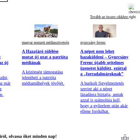
Tovább az összes cikkhez
magyar nemzeti médiaszövetség
gyurcsány ferenc
A Hazajáró túlélése
A népet nem lehet
z
mutat új utat a patrióta
hazaküldeni – Gyurcsány
az új
médiának
Ferenc újabb sejtelmes
üzenetet küldött, ezúttal
A közönség támogatása
a „forradalmároknak”
udni,
jelentheti a patrióta
 az már
médiaműhelyek jövőjét.
A burkolt figyelmeztetés
z
szerint aki a népet
s.
lázadásra biztatja, annak
azzal is számolnia kell,
hogy a győzelem után akár
ellene fordulhat.
ról, olvassa őket minden nap!