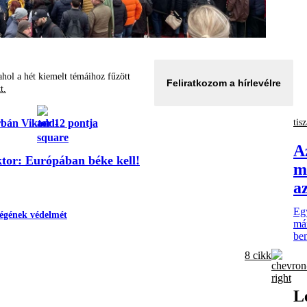
hol a hét kiemelt témáihoz fűzött
Feliratkozom a hírlevélre
tt.
tisz
bán Viktor 12 pontja
A
tor: Európában béke kell!
m
a
Egy
égének védelmét
már
be
8 cikk
L