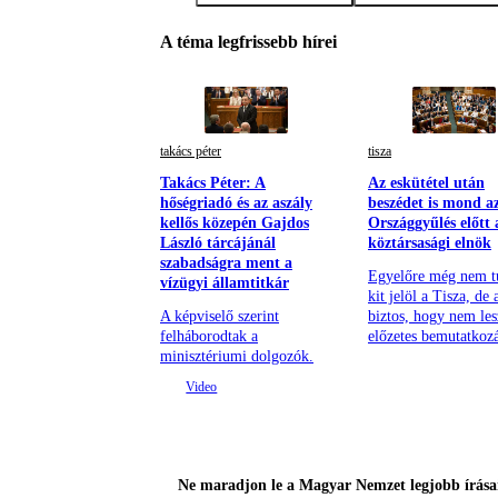
A téma legfrissebb hírei
takács péter
tisza
Takács Péter: A
Az eskütétel után
hőségriadó és az aszály
beszédet is mond a
kellős közepén Gajdos
Országgyűlés előtt 
László tárcájánál
köztársasági elnök
szabadságra ment a
Egyelőre még nem t
vízügyi államtitkár
kit jelöl a Tisza, de
A képviselő szerint
biztos, hogy nem les
felháborodtak a
előzetes bemutatkozá
minisztériumi dolgozók.
Ne maradjon le a Magyar Nemzet legjobb írásai