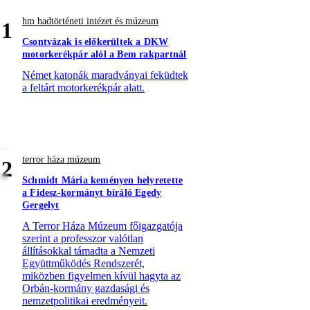
hm hadtörténeti intézet és múzeum
1
Csontvázak is előkerültek a DKW
motorkerékpár alól a Bem rakpartnál
Német katonák maradványai feküdtek
a feltárt motorkerékpár alatt.
terror háza múzeum
2
Schmidt Mária keményen helyretette
a Fidesz-kormányt bíráló Egedy
Gergelyt
A Terror Háza Múzeum főigazgatója
szerint a professzor valótlan
állításokkal támadta a Nemzeti
Együttműködés Rendszerét,
miközben figyelmen kívül hagyta az
Orbán-kormány gazdasági és
nemzetpolitikai eredményeit.