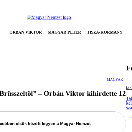
ORBÁN VIKTOR
MAGYAR PÉTER
TISZA-KORMÁNY
F
MAGYAR
tak
rüsszeltől” – Orbán Viktor kihirdette 12
Tak
ke
sza
keresőben elsők között legyen a Magyar Nemzet