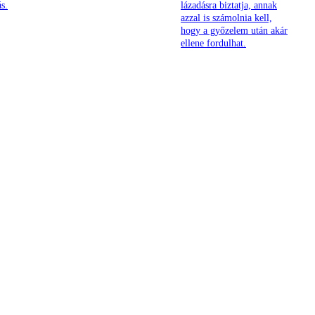
s.
lázadásra biztatja, annak
azzal is számolnia kell,
hogy a győzelem után akár
ellene fordulhat.