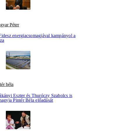
gyar Péter
Fidesz energiacsomagjával kampányol a
sza
tér béla
ákányi Eszter és Thuróczy Szabolcs is
hagyja Pintér Béla előadását