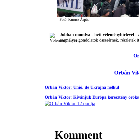
Fotó: Kurucz Árpád
Jobban mondva - heti véleményhírlevél -
a
személyes gondolatok összeérnek, részletek
i
Or
Orbán Vik
Orbán Viktor: Unió, de Ukrajna nélkül
Orbán Viktor: Kívánjuk Európa keresztény öröks
Komment