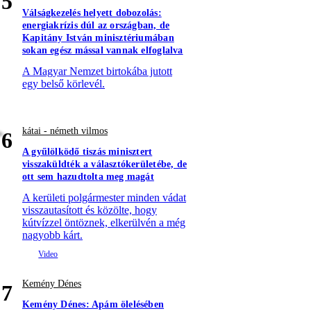
5
Válságkezelés helyett dobozolás:
energiakrízis dúl az országban, de
Kapitány István minisztériumában
sokan egész mással vannak elfoglalva
A Magyar Nemzet birtokába jutott
egy belső körlevél.
kátai - németh vilmos
6
A gyűlölködő tiszás minisztert
visszaküldték a választókerületébe, de
ott sem hazudtolta meg magát
A kerületi polgármester minden vádat
visszautasított és közölte, hogy
kútvízzel öntöznek, elkerülvén a még
nagyobb kárt.
Kemény Dénes
7
Kemény Dénes: Apám ölelésében