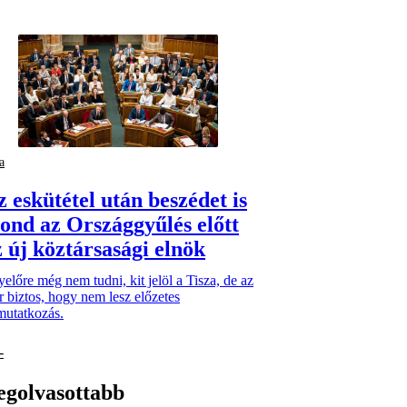
a
z eskütétel után beszédet is
ond az Országgyűlés előtt
z új köztársasági elnök
előre még nem tudni, kit jelöl a Tisza, de az
 biztos, hogy nem lesz előzetes
mutatkozás.
egolvasottabb