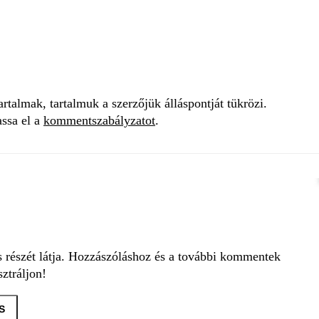
talmak, tartalmuk a szerzőjük álláspontját tükrözi.
assa el a
kommentszabályzatot
.
s részét látja. Hozzászóláshoz és a további kommentek
ztráljon!
S