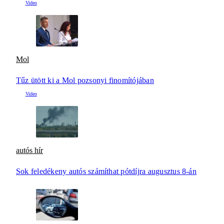
Mol
Tűz ütött ki a Mol pozsonyi finomítójában
autós hír
Sok feledékeny autós számíthat pótdíjra augusztus 8-án