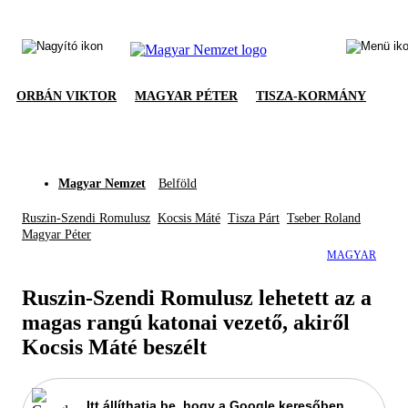
ORBÁN VIKTOR
MAGYAR PÉTER
TISZA-KORMÁNY
Magyar Nemzet
Belföld
Ruszin-Szendi Romulusz
Kocsis Máté
Tisza Párt
Tseber Roland
Magyar Péter
MAGYAR
Ruszin-Szendi Romulusz lehetett az a
magas rangú katonai vezető, akiről
Kocsis Máté beszélt
Itt állíthatja be, hogy a Google keresőben