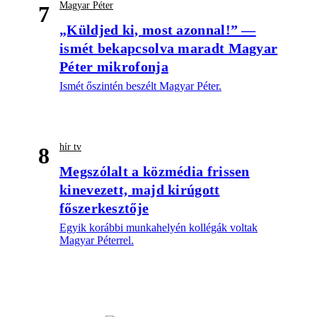
Magyar Péter
7
„Küldjed ki, most azonnal!” —
ismét bekapcsolva maradt Magyar
Péter mikrofonja
Ismét őszintén beszélt Magyar Péter.
hír tv
8
Megszólalt a közmédia frissen
kinevezett, majd kirúgott
főszerkesztője
Egyik korábbi munkahelyén kollégák voltak
Magyar Péterrel.