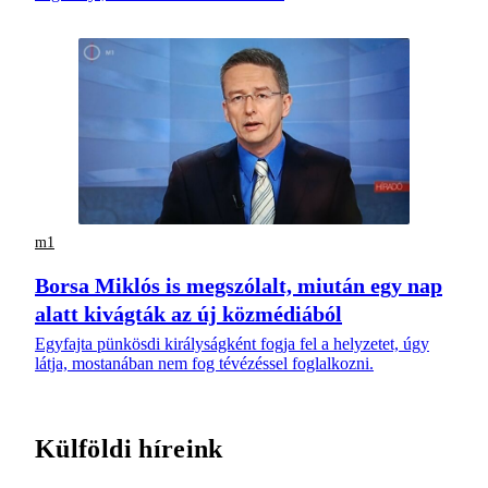
m1
Borsa Miklós is megszólalt, miután egy nap
alatt kivágták az új közmédiából
Egyfajta pünkösdi királyságként fogja fel a helyzetet, úgy
látja, mostanában nem fog tévézéssel foglalkozni.
Külföldi híreink