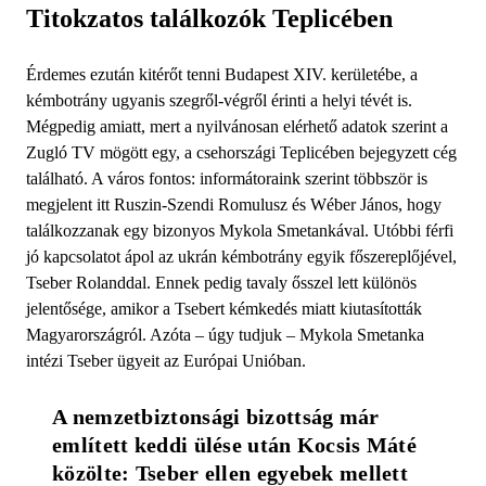
Titokzatos találkozók Teplicében
Érdemes ezután kitérőt tenni Budapest XIV. kerületébe, a
kémbotrány ugyanis szegről-végről érinti a helyi tévét is.
Mégpedig amiatt, mert a nyilvánosan elérhető adatok szerint a
Zugló TV mögött egy, a csehországi Teplicében bejegyzett cég
található. A város fontos: informátoraink szerint többször is
megjelent itt Ruszin-Szendi Romulusz és Wéber János, hogy
találkozzanak egy bizonyos Mykola Smetankával. Utóbbi férfi
jó kapcsolatot ápol az ukrán kémbotrány egyik főszereplőjével,
Tseber Rolanddal. Ennek pedig tavaly ősszel lett különös
jelentősége, amikor a Tsebert kémkedés miatt kiutasították
Magyarországról. Azóta – úgy tudjuk – Mykola Smetanka
intézi Tseber ügyeit az Európai Unióban.
A nemzetbiztonsági bizottság már 
említett keddi ülése után Kocsis Máté 
közölte: Tseber ellen egyebek mellett 