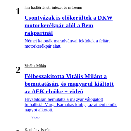
hm hadtörténeti intézet és múzeum
1
Csontvázak is előkerültek a DKW
motorkerékpár alól a Bem
rakpartnál
Német katonák maradványai feküdtek a feltárt
motorkerékpár alatt.
Vitális Milán
2
Félbeszakította Vitális Milánt a
bemutatásán, és magyarul kiáltott
az AEK elnöke + videó
Hivatalosan bemutatta a magyar válogatott
futballistát Varga Barnabás klubja, az athéni elnök
nagyot alkotott.
Kapitány István