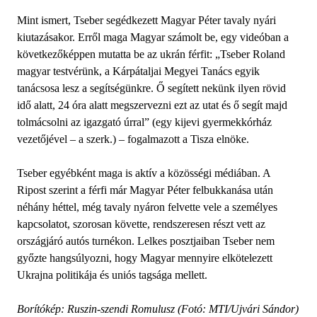
Mint ismert, Tseber segédkezett Magyar Péter tavaly nyári
kiutazásakor. Erről maga Magyar számolt be, egy videóban a
következőképpen mutatta be az ukrán férfit: „Tseber Roland
magyar testvérünk, a Kárpátaljai Megyei Tanács egyik
tanácsosa lesz a segítségünkre. Ő segített nekünk ilyen rövid
idő alatt, 24 óra alatt megszervezni ezt az utat és ő segít majd
tolmácsolni az igazgató úrral” (egy kijevi gyermekkórház
vezetőjével – a szerk.) – fogalmazott a Tisza elnöke.
Tseber egyébként maga is aktív a közösségi médiában. A
Ripost szerint a férfi már Magyar Péter felbukkanása után
néhány héttel, még tavaly nyáron felvette vele a személyes
kapcsolatot, szorosan követte, rendszeresen részt vett az
országjáró autós turnékon. Lelkes posztjaiban Tseber nem
győzte hangsúlyozni, hogy Magyar mennyire elkötelezett
Ukrajna politikája és uniós tagsága mellett.
Borítókép: Ruszin-szendi Romulusz (Fotó: MTI/Ujvári Sándor)