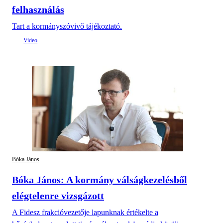
felhasználás
Tart a kormányszóvivő tájékoztató.
Bóka János
Bóka János: A kormány válságkezelésből
elégtelenre vizsgázott
A Fidesz frakcióvezetője lapunknak értékelte a