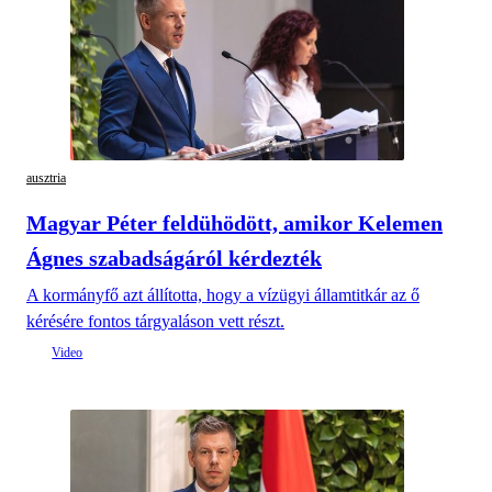
ausztria
Magyar Péter feldühödött, amikor Kelemen
Ágnes szabadságáról kérdezték
A kormányfő azt állította, hogy a vízügyi államtitkár az ő
kérésére fontos tárgyaláson vett részt.