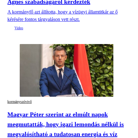
Ágnes szabadságáról kérdezték
A kormányfő azt állította, hogy a vízügyi államtitkár az ő
kérésére fontos tárgyaláson vett részt.
kormányszóvivő
Magyar Péter szerint az elmúlt napok
megmutatták, hogy igazi lemondás nélkül is
megvalósítható a tudatosan energia és víz