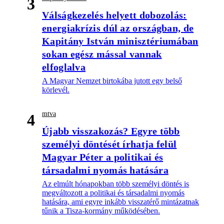
3
Válságkezelés helyett dobozolás:
energiakrízis dúl az országban, de
Kapitány István minisztériumában
sokan egész mással vannak
elfoglalva
A Magyar Nemzet birtokába jutott egy belső
körlevél.
mtva
4
Újabb visszakozás? Egyre több
személyi döntését írhatja felül
Magyar Péter a politikai és
társadalmi nyomás hatására
Az elmúlt hónapokban több személyi döntés is
megváltozott a politikai és társadalmi nyomás
hatására, ami egyre inkább visszatérő mintázatnak
tűnik a Tisza-kormány működésében.