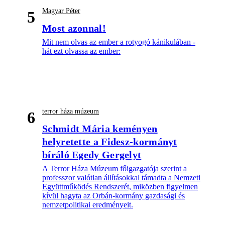
Magyar Péter
5
Most azonnal!
Mit nem olvas az ember a rotyogó kánikulában -
hát ezt olvassa az ember:
terror háza múzeum
6
Schmidt Mária keményen
helyretette a Fidesz-kormányt
bíráló Egedy Gergelyt
A Terror Háza Múzeum főigazgatója szerint a
professzor valótlan állításokkal támadta a Nemzeti
Együttműködés Rendszerét, miközben figyelmen
kívül hagyta az Orbán-kormány gazdasági és
nemzetpolitikai eredményeit.