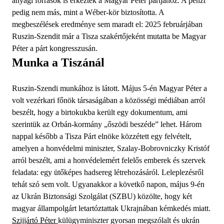
anyagi források is érkeztek a Magyar Péter pártjához. A pénzt
pedig nem más, mint a Wéber-kör biztosította. A
megbeszélések eredménye sem maradt el: 2025 februárjában
Ruszin-Szendit már a Tisza szakértőjeként mutatta be Magyar
Péter a párt kongresszusán.
Munka a Tiszánál
Ruszin-Szendi munkához is látott. Május 5-én Magyar Péter a
volt vezérkari főnök társaságában a közösségi médiában arról
beszélt, hogy a birtokukba került egy dokumentum, ami
szerintük az Orbán-kormány „őszödi beszéde” lehet. Három
nappal később a Tisza Párt elnöke közzétett egy felvételt,
amelyen a honvédelmi miniszter, Szalay-Bobrovniczky Kristóf
arról beszélt, ami a honvédelemért felelős emberek és szervek
feladata: egy ütőképes hadsereg létrehozásáról. Leleplezésről
tehát szó sem volt. Ugyanakkor a követkő napon, május 9-én
az Ukrán Biztonsági Szolgálat (SZBU) közölte, hogy két
magyar állampolgárt letartóztattak Ukrajnában kémkedés miatt.
Szijjártó Péter
külügyminiszter gyorsan megszólalt és ukrán