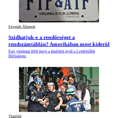
Egyesült Államok
Szidhatjuk-e a rendőrséget a
rendszámtáblán? Amerikában most kiderül
Egy virginiai férfi ügye a kísérleti nyúl a Legfelsőbb
Bíróságon.
Thaiföld