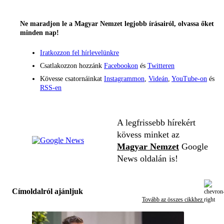
Ne maradjon le a Magyar Nemzet legjobb írásairól, olvassa őket
minden nap!
Iratkozzon fel hírlevelünkre
Csatlakozzon hozzánk
Facebookon
és
Twitteren
Kövesse csatornáinkat
Instagrammon
,
Videán
,
YouTube-on
és
RSS-en
A legfrissebb hírekért
kövess minket az
Magyar Nemzet
Google
News oldalán is!
Címoldalról ajánljuk
Tovább az összes cikkhez