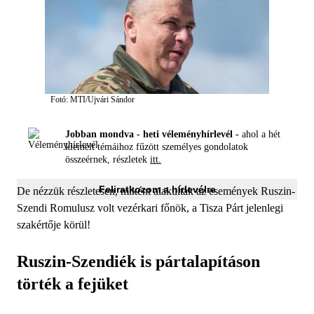
Fotó: MTI/Ujvári Sándor
Jobban mondva - heti véleményhírlevél -
ahol a hét
kiemelt témáihoz fűzött személyes gondolatok
összeérnek, részletek
itt.
Feliratkozom a hírlevélre
De nézzük részletesen, miként alakultak az események Ruszin-
Szendi Romulusz volt vezérkari főnök, a Tisza Párt jelenlegi
szakértője körül!
Ruszin-Szendiék is pártalapításon
törték a fejüket