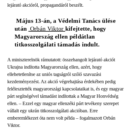
lejárató akcióról, propagandáról beszélt.
 Május 13-án, a Védelmi Tanács ülése 
után 
 Orbán Viktor 
kifejtette, hogy 
Magyarország ellen példátlan 
titkosszolgálati támadás indult. 
A miniszterelnök rámutatott: összehangolt lejárató akciót
Ukrajna indította Magyarország ellen, azért, hogy
ellehetetlenítse az uniós tagságról szóló szavazási
kezdeményezést. Az akció végrehajtása érdekében pedig
felélesztették magyarországi kapcsolataikat is, és egy magyar
párt segítségével támadást indítottak a Magyar Honvédség
ellen. – Ezzel egy magyar ellenzéki párt tevékeny szerepet
vállalt egy ukrán titkosszolgálati akcióban. Erre
emberemlékezet óta nem volt példa – fogalmazott Orbán
Viktor.