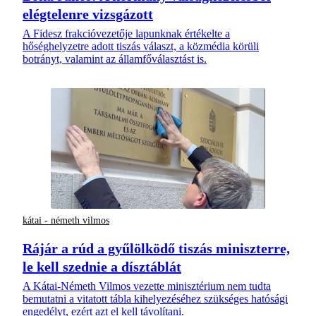
elégtelenre vizsgázott
A Fidesz frakcióvezetője lapunknak értékelte a
hőséghelyzetre adott tiszás választ, a közmédia körüli
botrányt, valamint az államfőválasztást is.
kátai - németh vilmos
Rájár a rúd a gyűlölködő tiszás miniszterre,
le kell szednie a dísztáblát
A Kátai-Németh Vilmos vezette minisztérium nem tudta
bemutatni a vitatott tábla kihelyezéséhez szükséges hatósági
engedélyt, ezért azt el kell távolítani.