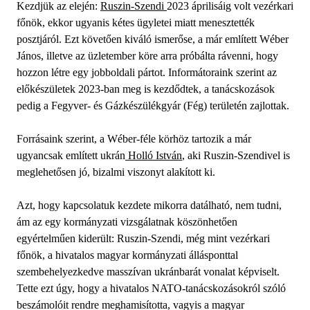
Kezdjük az elején:
Ruszin-Szendi
2023 áprilisáig volt vezérkari
főnök, ekkor ugyanis kétes ügyletei miatt menesztették
posztjáról. Ezt követően kiváló ismerőse, a már említett Wéber
János, illetve az üzletember köre arra próbálta rávenni, hogy
hozzon létre egy jobboldali pártot. Informátoraink szerint az
előkészületek 2023-ban meg is kezdődtek, a tanácskozások
pedig a Fegyver- és Gázkészülékgyár (Fég) területén zajlottak.
Forrásaink szerint, a Wéber-féle körhöz tartozik a már
ugyancsak említett ukrán
Holló István
, aki Ruszin-Szendivel is
meglehetősen jó, bizalmi viszonyt alakított ki.
Azt, hogy kapcsolatuk kezdete mikorra datálható, nem tudni,
ám az egy kormányzati vizsgálatnak köszönhetően
egyértelműen kiderült: Ruszin-Szendi, még mint vezérkari
főnök, a hivatalos magyar kormányzati állásponttal
szembehelyezkedve masszívan ukránbarát vonalat képviselt.
Tette ezt úgy, hogy a hivatalos NATO-tanácskozásokról szóló
beszámolóit rendre meghamisította, vagyis a magyar