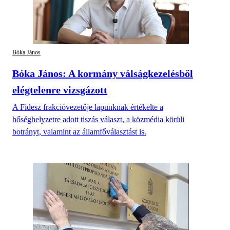
Bóka János
Bóka János: A kormány válságkezelésből
elégtelenre vizsgázott
A Fidesz frakcióvezetője lapunknak értékelte a
hőséghelyzetre adott tiszás választ, a közmédia körüli
botrányt, valamint az államfőválasztást is.