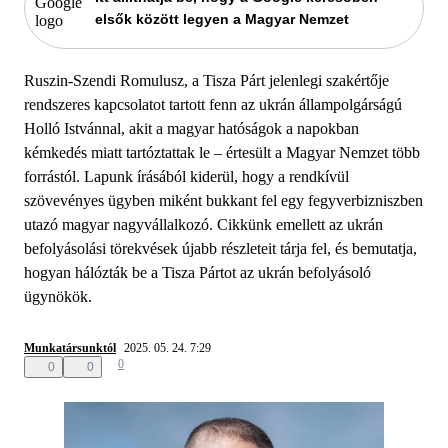
elsők között legyen a Magyar Nemzet
Ruszin-Szendi Romulusz, a Tisza Párt jelenlegi szakértője
rendszeres kapcsolatot tartott fenn az ukrán állampolgárságú
Holló Istvánnal, akit a magyar hatóságok a napokban
kémkedés miatt tartóztattak le – értesült a Magyar Nemzet több
forrástól. Lapunk írásából kiderül, hogy a rendkívül
szövevényes ügyben miként bukkant fel egy fegyverbizniszben
utazó magyar nagyvállalkozó. Cikkünk emellett az ukrán
befolyásolási törekvések újabb részleteit tárja fel, és bemutatja,
hogyan hálózták be a Tisza Pártot az ukrán befolyásoló
ügynökök.
Munkatársunktól
2025. 05. 24. 7:29
0
0
0