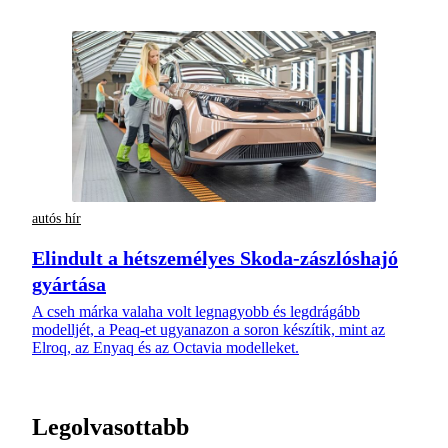
autós hír
Elindult a hétszemélyes Skoda-zászlóshajó
gyártása
A cseh márka valaha volt legnagyobb és legdrágább
modelljét, a Peaq-et ugyanazon a soron készítik, mint az
Elroq, az Enyaq és az Octavia modelleket.
Legolvasottabb