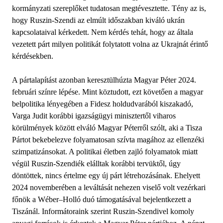
kormányzati szereplőket tudatosan megtévesztette. Tény az is,
hogy Ruszin-Szendi az elmúlt időszakban kiváló ukrán
kapcsolataival kérkedett. Nem kérdés tehát, hogy az általa
vezetett párt milyen politikát folytatott volna az Ukrajnát érintő
kérdésekben.
A pártalapítást azonban keresztülhúzta Magyar Péter 2024.
februári színre lépése. Mint köztudott, ezt követően a magyar
belpolitika lényegében a Fidesz holdudvarából kiszakadó,
Varga Judit korábbi igazságügyi minisztertől viharos
körülmények között elváló Magyar Péterről szólt, aki a Tisza
Pártot bekebelezve folyamatosan szívta magához az ellenzéki
szimpatizánsokat. A politikai életben zajló folyamatok miatt
végül Ruszin-Szendiék elálltak korábbi tervüktől, úgy
döntöttek, nincs értelme egy új párt létrehozásának. Ehelyett
2024 novemberében a leváltását nehezen viselő volt vezérkari
főnök a Wéber–Holló duó támogatásával bejelentkezett a
Tiszánál. Informátoraink szerint Ruszin-Szendivel komoly