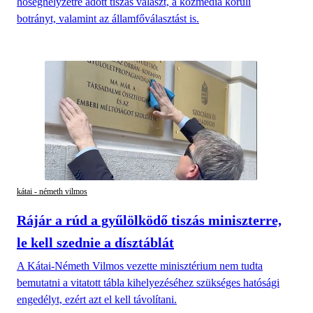
hőséghelyzetre adott tiszás választ, a közmédia körüli
botrányt, valamint az államfőválasztást is.
kátai - németh vilmos
Rájár a rúd a gyűlölködő tiszás miniszterre,
le kell szednie a dísztáblát
A Kátai-Németh Vilmos vezette minisztérium nem tudta
bemutatni a vitatott tábla kihelyezéséhez szükséges hatósági
engedélyt, ezért azt el kell távolítani.