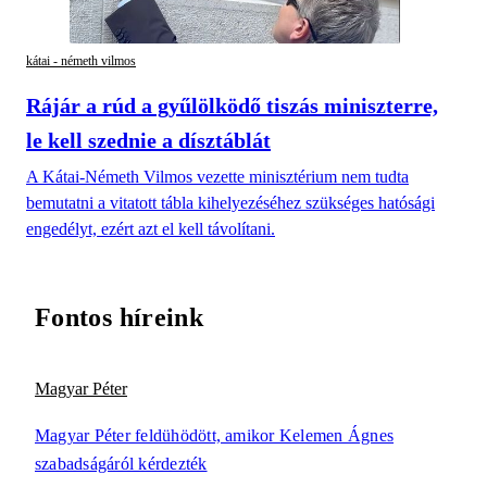
kátai - németh vilmos
Rájár a rúd a gyűlölködő tiszás miniszterre,
le kell szednie a dísztáblát
A Kátai-Németh Vilmos vezette minisztérium nem tudta
bemutatni a vitatott tábla kihelyezéséhez szükséges hatósági
engedélyt, ezért azt el kell távolítani.
Fontos híreink
Magyar Péter
Magyar Péter feldühödött, amikor Kelemen Ágnes
szabadságáról kérdezték