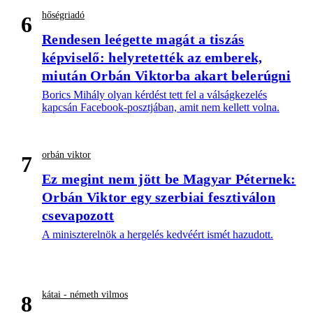
hőségriadó
6
Rendesen leégette magát a tiszás
képviselő: helyretették az emberek,
miután Orbán Viktorba akart belerúgni
Borics Mihály olyan kérdést tett fel a válságkezelés
kapcsán Facebook-posztjában, amit nem kellett volna.
orbán viktor
7
Ez megint nem jött be Magyar Péternek:
Orbán Viktor egy szerbiai fesztiválon
csevapozott
A miniszterelnök a hergelés kedvéért ismét hazudott.
kátai - németh vilmos
8