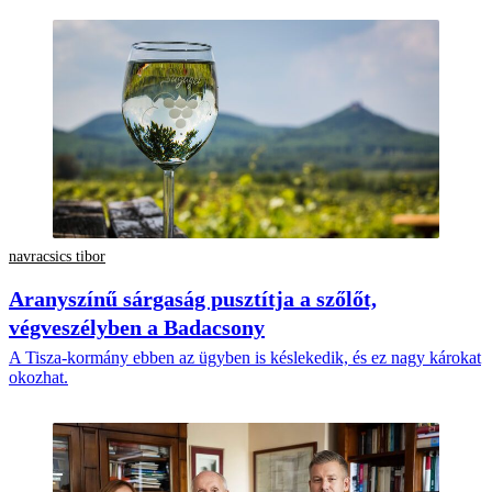
navracsics tibor
Aranyszínű sárgaság pusztítja a szőlőt,
végveszélyben a Badacsony
A Tisza-kormány ebben az ügyben is késlekedik, és ez nagy károkat
okozhat.