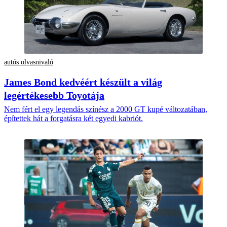
autós olvasnivaló
James Bond kedvéért készült a világ
legértékesebb Toyotája
Nem fért el egy legendás színész a 2000 GT kupé változatában,
építettek hát a forgatásra két egyedi kabriót.