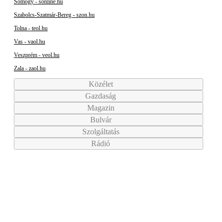
Somogy - sonline.hu
Szabolcs-Szatmár-Bereg - szon.hu
Tolna - teol.hu
Vas - vaol.hu
Veszprém - veol.hu
Zala - zaol.hu
Közélet
Gazdaság
Magazin
Bulvár
Szolgáltatás
Rádió