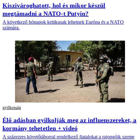
Kiszivároghatott, hol és mikor készül
megtámadni a NATO-t Putyin?
A következő hónapok kritikusak lehetnek Európa és a NATO
számára.
gyilkosság
Élő adásban gyilkolják meg az influenszereket, a
kormány tehetetlen + videó
A százezres követőtáborral rendelkező fiatalokat a rajongóik szeme