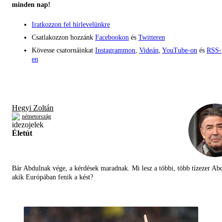
minden nap!
Iratkozzon fel hírlevelünkre
Csatlakozzon hozzánk
Facebookon
és
Twitteren
Kövesse csatornáinkat
Instagrammon
,
Videán
,
YouTube-on
és
RSS-
en
Hegyi Zoltán
németország
Életút
Bár Abdulnak vége, a kérdések maradnak. Mi lesz a többi, több tízezer Abd
akik Európában fenik a kést?