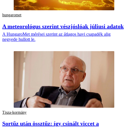
hungaromet
A meteorológus szerint vészjóslóak júliusi adatok
A HungaroMet mérései szerint az átlagos havi csapadék alig
negyede hullott le.
Tisza-kormány
Sortűz után össztűz: így csinált viccet a