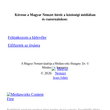
Kövesse a Magyar Nemzet híreit a közösségi médiában
és csatornáinkon:
Feliratkozom a hírlevélre
Előfizetek az újságra
A Magyar Nemzet kiadója a Mediaworks Hungary Zrt. ©
Minden jog fenntartva
© 2026
Portfóliónk minőségi tartalmat jelent minden olvasó számára. Egyedülálló elérést,