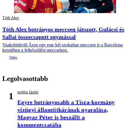
Tóth Alex
Tóth Alex botrányos meccsen játszott, Gulácsi és
Sallai összecsapott egymással
Yaakobishvili Áron egy este két szokatlan meccsen is a Barcelona
keretében a felkészülési meccseken.
Legolvasottabb
gajdos lászló
1
Egyre botrányosabb a Tisza-kormány
vízügyi államtitkárának nyaralása,
Magyar Péter is beszállt a
kommentcsatába