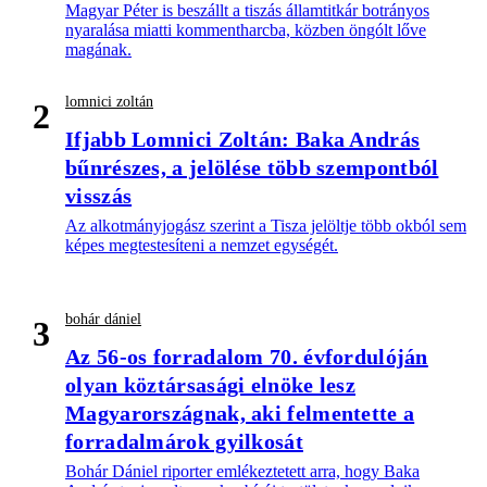
Magyar Péter is beszállt a tiszás államtitkár botrányos
nyaralása miatti kommentharcba, közben öngólt lőve
magának.
lomnici zoltán
2
Ifjabb Lomnici Zoltán: Baka András
bűnrészes, a jelölése több szempontból
visszás
Az alkotmányjogász szerint a Tisza jelöltje több okból sem
képes megtestesíteni a nemzet egységét.
bohár dániel
3
Az 56-os forradalom 70. évfordulóján
olyan köztársasági elnöke lesz
Magyarországnak, aki felmentette a
forradalmárok gyilkosát
Bohár Dániel riporter emlékeztetett arra, hogy Baka