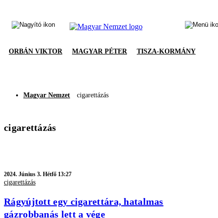
ORBÁN VIKTOR
MAGYAR PÉTER
TISZA-KORMÁNY
Magyar Nemzet
cigarettázás
cigarettázás
2024.
Június 3. Hétfő 13:27
cigarettázás
Rágyújtott egy cigarettára, hatalmas
gázrobbanás lett a vége