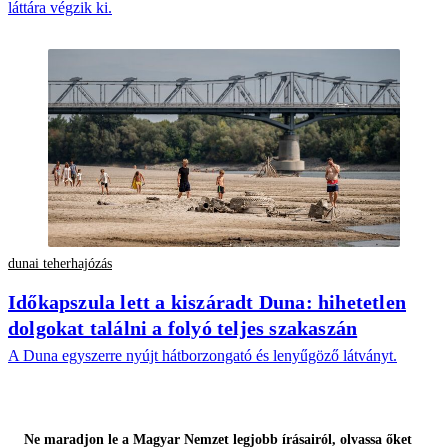
láttára végzik ki.
dunai teherhajózás
Időkapszula lett a kiszáradt Duna: hihetetlen
dolgokat találni a folyó teljes szakaszán
A Duna egyszerre nyújt hátborzongató és lenyűgöző látványt.
Ne maradjon le a Magyar Nemzet legjobb írásairól, olvassa őket