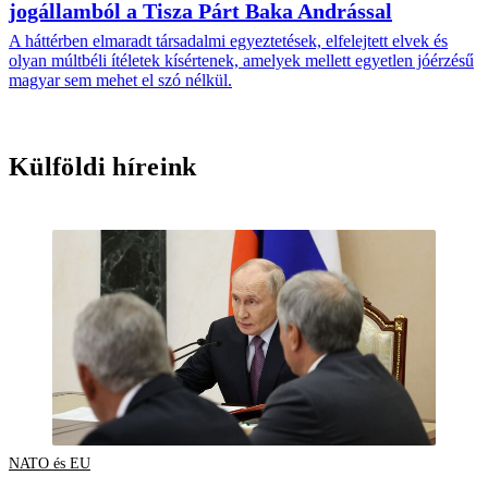
jogállamból a Tisza Párt Baka Andrással
A háttérben elmaradt társadalmi egyeztetések, elfelejtett elvek és
olyan múltbéli ítéletek kísértenek, amelyek mellett egyetlen jóérzésű
magyar sem mehet el szó nélkül.
Külföldi híreink
NATO és EU