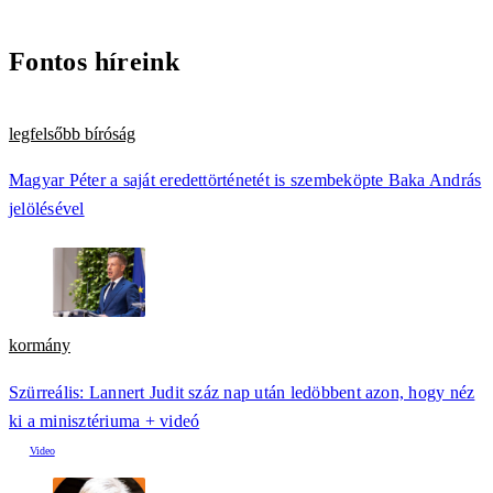
Fontos híreink
legfelsőbb bíróság
Magyar Péter a saját eredettörténetét is szembeköpte Baka András
jelölésével
kormány
Szürreális: Lannert Judit száz nap után ledöbbent azon, hogy néz
ki a minisztériuma + videó