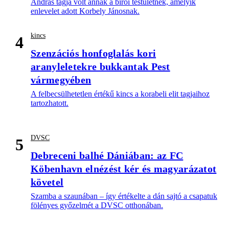
András tagja volt annak a bírói testületnek, amelyik
enlevelet adott Korbely Jánosnak.
kincs
4
Szenzációs honfoglalás kori
aranyleletekre bukkantak Pest
vármegyében
A felbecsülhetetlen értékű kincs a korabeli elit tagjaihoz
tartozhatott.
DVSC
5
Debreceni balhé Dániában: az FC
Köbenhavn elnézést kér és magyarázatot
követel
Szamba a szaunában – így értékelte a dán sajtó a csapatuk
fölényes győzelmét a DVSC otthonában.