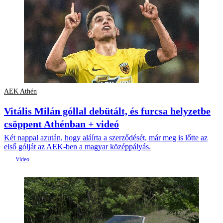
AEK Athén
Vitális Milán góllal debütált, és furcsa helyzetbe
csöppent Athénban + videó
Két nappal azután, hogy aláírta a szerződését, már meg is lőtte az
első gólját az AEK-ben a magyar középpályás.