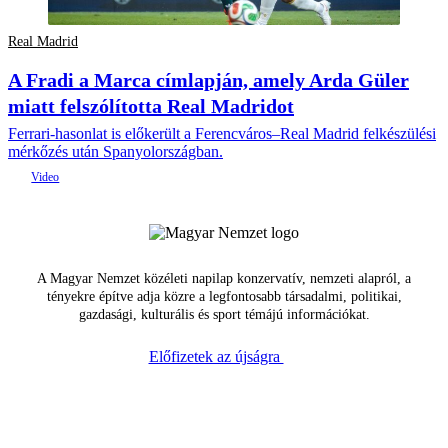
Real Madrid
A Fradi a Marca címlapján, amely Arda Güler
miatt felszólította Real Madridot
Ferrari-hasonlat is előkerült a Ferencváros–Real Madrid felkészülési
mérkőzés után Spanyolországban.
A Magyar Nemzet közéleti napilap konzervatív, nemzeti alapról, a
tényekre építve adja közre a legfontosabb társadalmi, politikai,
gazdasági, kulturális és sport témájú információkat.
Előfizetek az újságra