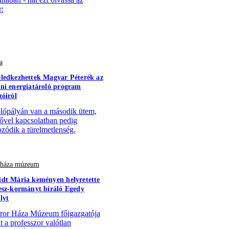
:
a
ledkezhettek Magyar Péterék az
ni energiatároló program
zóiról
lópályán van a második ütem,
sővel kapcsolatban pedig
zódik a türelmetlenség.
r háza múzeum
dt Mária keményen helyretette
esz-kormányt bíráló Egedy
lyt
ror Háza Múzeum főigazgatója
t a professzor valótlan