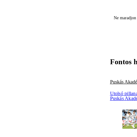
Ne maradjon 
Fontos 
Puskás Akad
Utolsó pillan
Puskás Akad