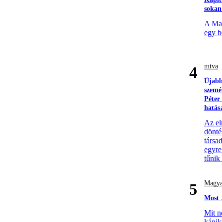
sokan
A Mag
egy b
mtva
4
Újabb
szemé
Péter
hatás
Az el
döntés
társa
egyre
tűnik
Magya
5
Most 
Mit n
kánik