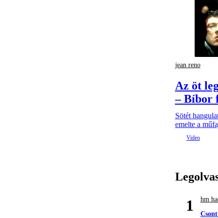
jean reno
Az öt le
– Bíbor 
Sötét hangulat
emelte a műfaj
Legolva
hm had
1
Csont