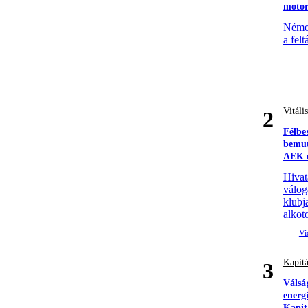
motor
Német
a felt
Vitáli
2
Félbe
bemut
AEK e
Hivat
válog
klubj
alkoto
Kapitá
3
Válsá
energ
Kapit