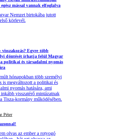
 egész mással vannak elfoglalva
yar Nemzet birtokába jutott
első körlevél.
 visszakozás? Egyre több
lyi döntését írhatja felül Magyar
 a politikai és társadalmi nyomás
ára
múlt hónapokban több személyi
 is megváltozott a politikai és
dalmi nyomás hatására, ami
 inkább visszatérő mintázatnak
 a Tisza-kormány működésében.
r Péter
azonnal!
em olvas az ember a rotyogó
ulában - hát ezt olvassa az