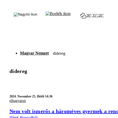
30°
35°/26°
Magyar Nemzet
didereg
didereg
2024.
November 25. Hétfő 14:36
elhagyatott
Nem volt ismerős a hároméves gyermek a rendő
Hírek Borsodból.