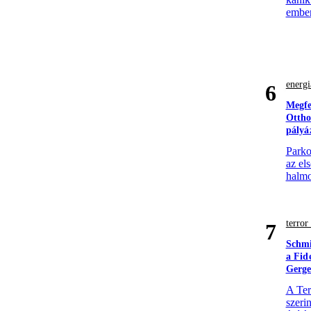
ember
energi
6
Megfe
Ottho
pályá
Parko
az el
halmo
terro
7
Schmi
a Fid
Gerge
A Ter
szerin