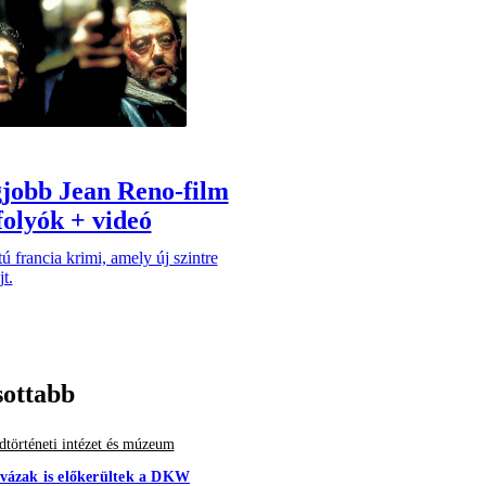
gjobb Jean Reno-film
folyók + videó
ú francia krimi, amely új szintre
t.
sottabb
történeti intézet és múzeum
vázak is előkerültek a DKW