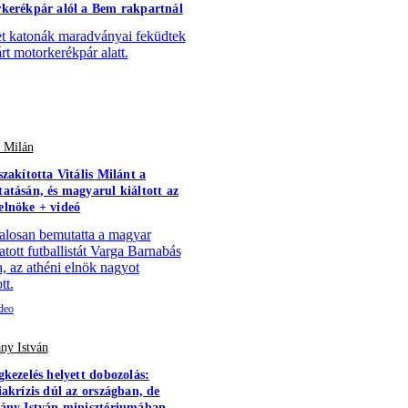
kerékpár alól a Bem rakpartnál
 katonák maradványai feküdtek
árt motorkerékpár alatt.
s Milán
szakította Vitális Milánt a
atásán, és magyarul kiáltott az
lnöke + videó
alosan bemutatta a magyar
atott futballistát Varga Barnabás
a, az athéni elnök nagyot
tt.
ny István
gkezelés helyett dobozolás:
iakrízis dúl az országban, de
ány István minisztériumában