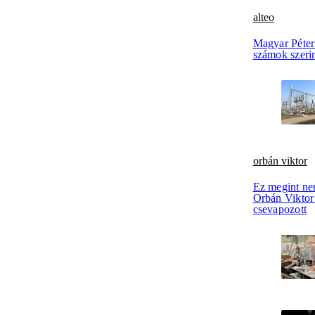
alteo
Magyar Péter 
számok szerin
orbán viktor
Ez megint ne
Orbán Viktor 
csevapozott