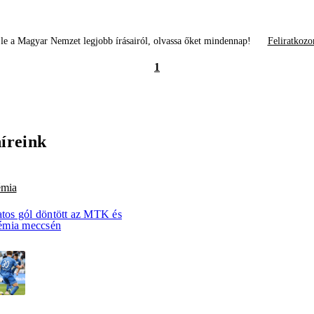
le a Magyar Nemzet legjobb írásairól, olvassa őket mindennap!
Feliratkozo
1
híreink
émia
atos gól döntött az MTK és
émia meccsén