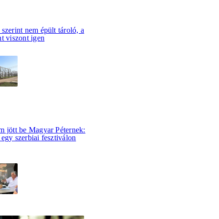
szerint nem épült tároló, a
t viszont igen
m jött be Magyar Péternek:
egy szerbiai fesztiválon