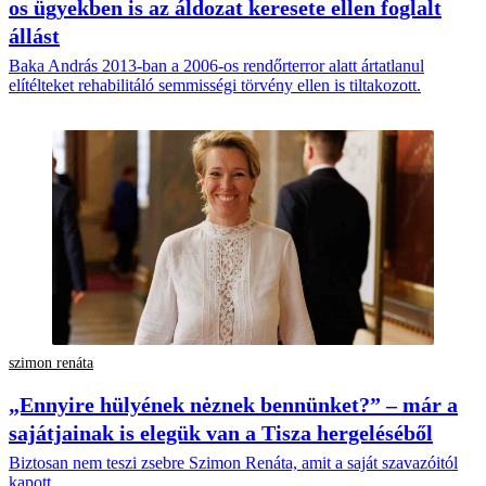
os ügyekben is az áldozat keresete ellen foglalt
állást
Baka András 2013-ban a 2006-os rendőrterror alatt ártatlanul
elítélteket rehabilitáló semmisségi törvény ellen is tiltakozott.
szimon renáta
„Ennyire hülyének nėznek bennünket?” – már a
sajátjainak is elegük van a Tisza hergeléséből
Biztosan nem teszi zsebre Szimon Renáta, amit a saját szavazóitól
kapott.