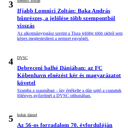
lomnici zoltán
3
Ifjabb Lomnici Zoltán: Baka András
bűnrészes, a jelölése több szempontból
visszás
Az alkotmányjogász szerint a Tisza jelöltje több okból sem
képes megtestesíteni a nemzet egységét.
DVSC
4
Debreceni balhé Dániában: az FC
Köbenhavn elnézést kér és magyarázatot
követel
Szamba a szaunában – így értékelte a dán sajtó a csapatuk
fölényes győzelmét a DVSC otthonában.
bohár dániel
5
Az 56-os forradalom 70. évfordulóján