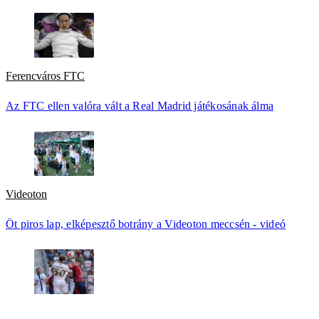
Ferencváros FTC
Az FTC ellen valóra vált a Real Madrid játékosának álma
Videoton
Öt piros lap, elképesztő botrány a Videoton meccsén - videó