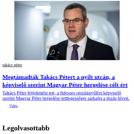
takács péter
Megtámadták Takács Pétert a nyílt utcán, a
képviselő szerint Magyar Péter hergelése célt ért
Takács Péter feljelentést tett, a fideszes országgyűlési képviselő
szerint Magyar Péter hergelése tettlegességre sarkalja a tiszás híveit.
Legolvasottabb