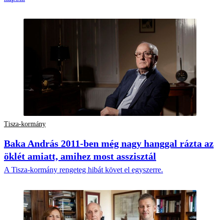
Tisza-kormány
Baka András 2011-ben még nagy hanggal rázta az
öklét amiatt, amihez most asszisztál
A Tisza-kormány rengeteg hibát követ el egyszerre.