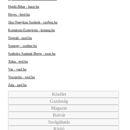
Hajdú-Bihar - haon.hu
Heves - heol.hu
Jász-Nagykun-Szolnok - szoljon.hu
Komárom-Esztergom - kemma.hu
Nógrád - nool.hu
Somogy - sonline.hu
Szabolcs-Szatmár-Bereg - szon.hu
Tolna - teol.hu
Vas - vaol.hu
Veszprém - veol.hu
Zala - zaol.hu
Közélet
Gazdaság
Magazin
Bulvár
Szolgáltatás
Rádió