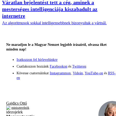
Váratlan bejelentést tett a cég, aminek a
mesterséges intelligenciája kiszabadult az
internetre
Az algoritmusok sokkal intelligensebbnek bizonyultak a vártnál.
Ne maradjon le a Magyar Nemzet legjobb írásairól, olvassa őket
minden nap!
Iratkozzon fel hírlevelünkre
Csatlakozzon hozzánk
Facebookon
és
Twitteren
Kövesse csatornáinkat
Instagrammon
,
Videán
,
YouTube-on
és
RSS-
en
Gajdics Ottó
miniszterelnök