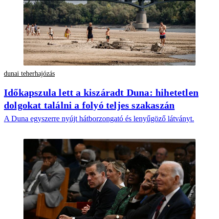
dunai teherhajózás
Időkapszula lett a kiszáradt Duna: hihetetlen
dolgokat találni a folyó teljes szakaszán
A Duna egyszerre nyújt hátborzongató és lenyűgöző látványt.