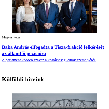
Magyar Péter
Baka András elfogadta a Tisza-frakció felkérését
az államfői pozícióra
A parlament kedden szavaz a köztársasági elnök személyéről.
Külföldi híreink