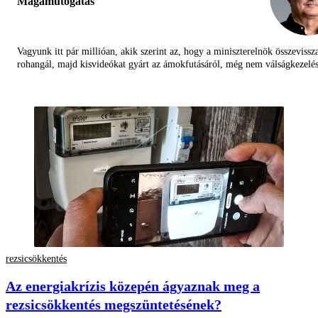
Magamutogatás
Vagyunk itt pár millióan, akik szerint az, hogy a miniszterelnök összevissz
rohangál, majd kisvideókat gyárt az ámokfutásáról, még nem válságkezelés
rezsicsökkentés
Az energiakrízis közepén ágyaznak meg a
rezsicsökkentés megszüntetésének?