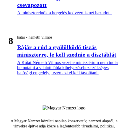
csevapozott
A miniszterelnök a hergelés kedvéért ismét hazudott.
kátai - németh vilmos
8
Rájár a rúd a gyűlölködő tiszás
miniszterre, le kell szednie a dísztáblát
A Kátai-Németh Vilmos vezette minisztérium nem tudta
bemutatni a vitatott tábla kihelyezéséhez szükséges
hatósági engedélyt, ezért azt el kell távolítani.
A Magyar Nemzet közéleti napilap konzervatív, nemzeti alapról, a
tényekre építve adja közre a legfontosabb társadalmi, politikai,