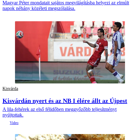
Magyar Péter mondatait sajátos megvilágításba helyezi az elmúlt
napok néhány közéleti megszólalása.
Kisvárda
Kisvárdán nyert és az NB I élére állt az Újpest
A lila-fehérek az első félidőben meggyőzőbb teljesítményt
nyújtottak.