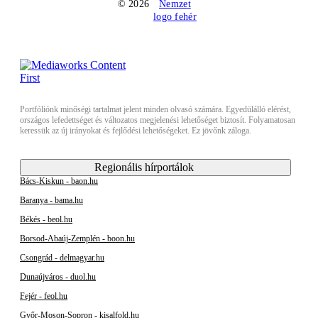
© 2026
Portfóliónk minőségi tartalmat jelent minden olvasó számára. Egyedülálló elérést,
országos lefedettséget és változatos megjelenési lehetőséget biztosít. Folyamatosan
keressük az új irányokat és fejlődési lehetőségeket. Ez jövőnk záloga.
Regionális hírportálok
Bács-Kiskun - baon.hu
Baranya - bama.hu
Békés - beol.hu
Borsod-Abaúj-Zemplén - boon.hu
Csongrád - delmagyar.hu
Dunaújváros - duol.hu
Fejér - feol.hu
Győr-Moson-Sopron - kisalfold.hu