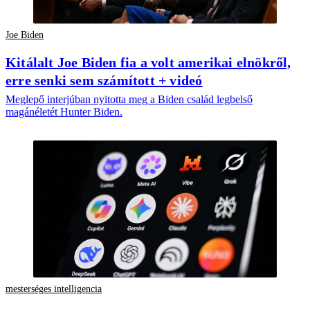
Joe Biden
Kitálalt Joe Biden fia a volt amerikai elnökről,
erre senki sem számított + videó
Meglepő interjúban nyitotta meg a Biden család legbelső
magánéletét Hunter Biden.
mesterséges intelligencia