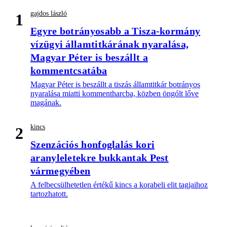
gajdos lászló
1
Egyre botrányosabb a Tisza-kormány
vízügyi államtitkárának nyaralása,
Magyar Péter is beszállt a
kommentcsatába
Magyar Péter is beszállt a tiszás államtitkár botrányos
nyaralása miatti kommentharcba, közben öngólt lőve
magának.
kincs
2
Szenzációs honfoglalás kori
aranyleletekre bukkantak Pest
vármegyében
A felbecsülhetetlen értékű kincs a korabeli elit tagjaihoz
tartozhatott.