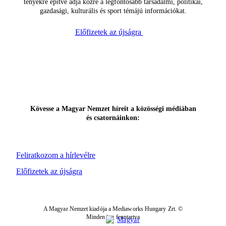
tényekre építve adja közre a legfontosabb társadalmi, politikai,
gazdasági, kulturális és sport témájú információkat.
Előfizetek az újságra
Kövesse a Magyar Nemzet híreit a közösségi médiában
és csatornáinkon:
Feliratkozom a hírlevélre
Előfizetek az újságra
A Magyar Nemzet kiadója a Mediaworks Hungary Zrt. ©
Minden jog fenntartva