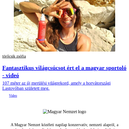
törőcsik zsófia
Fantasztikus világcsúcsot ért el a magyar sportoló
- videó
107 méter az új merülési világrekord, amely a horvátországi
Lastovóban született meg.
A Magyar Nemzet közéleti napilap konzervatív, nemzeti alapról, a