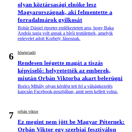
olyan köztársasági elnöke lesz
Magyarországnak, aki felmentette a
forradalmárok gyilkosát
Bohár Dániel riporter emlékeztetett arra, hogy Baka
András tagja volt annak a bírói testületnek, amelyik
enlevelet adott Korbely Jánosnak.
hőségriadó
6
Rendesen leégette magát a tiszás
képviselő: helyretették az emberek,
miután Orbán Viktorba akart belerúgni
Borics Mihály olyan kérdést tett fel a válságkezelés
kapcsán Facebook-posztjában, amit nem kellett volna.
orbán viktor
7
Ez megint nem jött be Magyar Péternek:
Orbán Viktor egy szerbiai fesztiválon