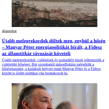
államtitkár
Újabb melegrekordok dőltek meg, enyhül a hőség
– Magyar Péter energiapolitikát bírált, a Fidesz
az államtitkár távozását követeli
Újabb melegrekordok, csőtörések és szabadtéri tüzek jellemezték a
csütörtöki hőséget. Bár szombattól másodfokúra mérséklik a
hőségriasztást, a kialakult helyzet miatt Magyar Péter és a Fidesz
között is újabb politikai vita bontakozott ki.