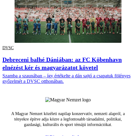
DVSC
Debreceni balhé Dániában: az FC Köbenhavn
elnézést kér és magyarázatot követel
Szamba a szaunában – így értékelte a dán sajtó a csapatuk fölényes
győzelmét a DVSC otthonában.
A Magyar Nemzet közéleti napilap konzervatív, nemzeti alapról, a
tényekre építve adja közre a legfontosabb társadalmi, politikai,
gazdasági, kulturális és sport témájú információkat.