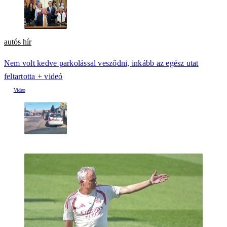
autós hír
Nem volt kedve parkolással vesződni, inkább az egész utat
feltartotta + videó