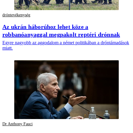
dróntevékenység
Az ukrán háborúhoz lehet köze a
robbanóanyaggal megpakolt reptéri drónnak
Egyre nagyobb az aggodalom a német politikában a dróntámadások
miatt.
Dr Anthony Fauci