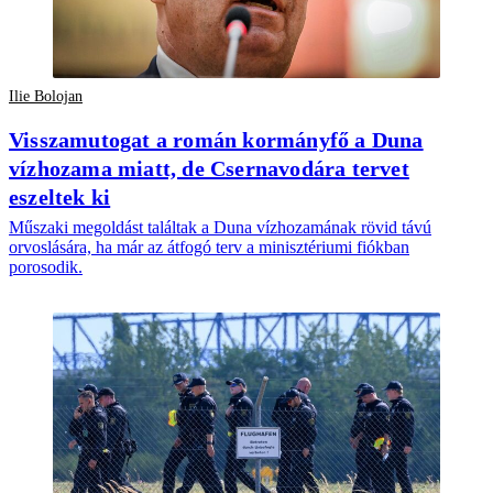
Ilie Bolojan
Visszamutogat a román kormányfő a Duna
vízhozama miatt, de Csernavodára tervet
eszeltek ki
Műszaki megoldást találtak a Duna vízhozamának rövid távú
orvoslására, ha már az átfogó terv a minisztériumi fiókban
porosodik.