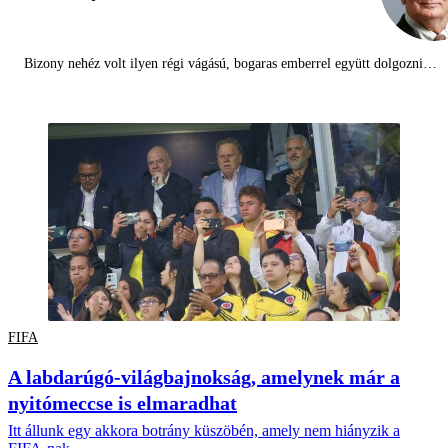
Bizony nehéz volt ilyen régi vágású, bogaras emberrel együtt dolgozni…
FIFA
A labdarúgó-világbajnokság, amelynek már a
nyitómeccse is elmaradhat
Itt állunk egy akkora botrány küszöbén, amely nem hiányzik a