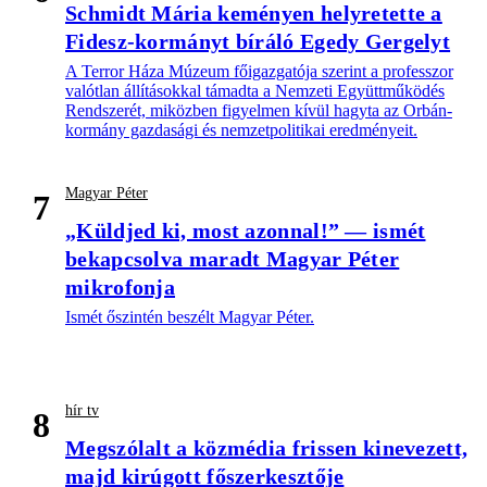
Schmidt Mária keményen helyretette a
Fidesz-kormányt bíráló Egedy Gergelyt
A Terror Háza Múzeum főigazgatója szerint a professzor
valótlan állításokkal támadta a Nemzeti Együttműködés
Rendszerét, miközben figyelmen kívül hagyta az Orbán-
kormány gazdasági és nemzetpolitikai eredményeit.
Magyar Péter
7
„Küldjed ki, most azonnal!” — ismét
bekapcsolva maradt Magyar Péter
mikrofonja
Ismét őszintén beszélt Magyar Péter.
hír tv
8
Megszólalt a közmédia frissen kinevezett,
majd kirúgott főszerkesztője