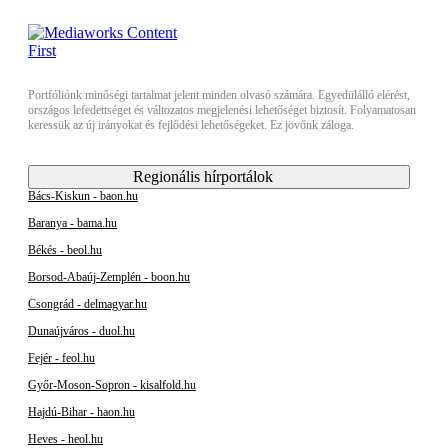
Portfóliónk minőségi tartalmat jelent minden olvasó számára. Egyedülálló elérést,
országos lefedettséget és változatos megjelenési lehetőséget biztosít. Folyamatosan
keressük az új irányokat és fejlődési lehetőségeket. Ez jövőnk záloga.
Regionális hírportálok
Bács-Kiskun - baon.hu
Baranya - bama.hu
Békés - beol.hu
Borsod-Abaúj-Zemplén - boon.hu
Csongrád - delmagyar.hu
Dunaújváros - duol.hu
Fejér - feol.hu
Győr-Moson-Sopron - kisalfold.hu
Hajdú-Bihar - haon.hu
Heves - heol.hu