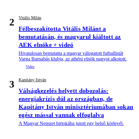
Vitális Milán
2
Félbeszakította Vitális Milánt a
bemutatásán, és magyarul kiáltott az
AEK elnöke + videó
Hivatalosan bemutatta a magyar válogatott futballistát
Varga Barnabás klubja, az athéni elnök nagyot alkotott.
Kapitány István
3
Válságkezelés helyett dobozolás:
energiakrízis dúl az országban, de
Kapitány István minisztériumában sokan
egész mással vannak elfoglalva
A Magyar Nemzet birtokába jutott egy belső körlevél.