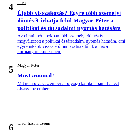
mtva
4
Újabb visszakozás? Egyre több személyi
döntését írhatja felül Magyar Péter a
politikai és társadalmi nyomás hatására
Az elmúlt hónapokban több személyi döntés is
megváltozott a politikai és társadalmi nyomás hatására, ami
egyre inkább visszatérő mintázatnak tűnik a Tisza-
kormány működésében.
Magyar Péter
5
Most azonnal!
Mit nem olvas az ember a rotyogó kánikulában - hát ezt
olvassa az ember:
terror háza múzeum
6