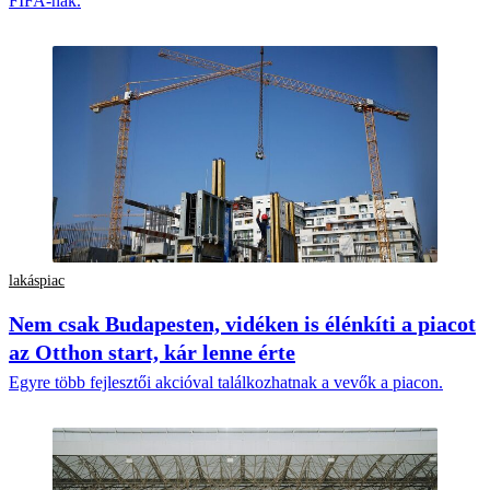
FIFA-nak.
lakáspiac
Nem csak Budapesten, vidéken is élénkíti a piacot
az Otthon start, kár lenne érte
Egyre több fejlesztői akcióval találkozhatnak a vevők a piacon.