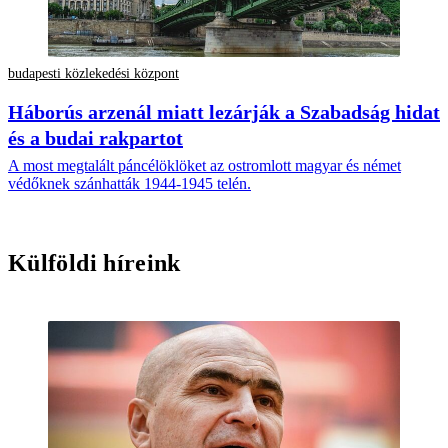
budapesti közlekedési központ
Háborús arzenál miatt lezárják a Szabadság hidat
és a budai rakpartot
A most megtalált páncélöklöket az ostromlott magyar és német
védőknek szánhatták 1944-1945 telén.
Külföldi híreink