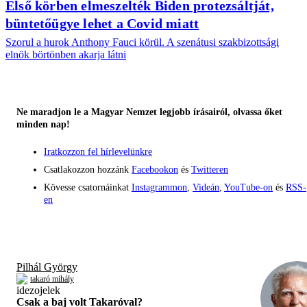
Első körben elmeszelték Biden protezsáltját,
büntetőügye lehet a Covid miatt
Szorul a hurok Anthony Fauci körül. A szenátusi szakbizottsági
elnök börtönben akarja látni
Ne maradjon le a Magyar Nemzet legjobb írásairól, olvassa őket
minden nap!
Iratkozzon fel hírlevelünkre
Csatlakozzon hozzánk
Facebookon
és
Twitteren
Kövesse csatornáinkat
Instagrammon
,
Videán
,
YouTube-on
és
RSS-
en
Pilhál György
takaró mihály
Csak a baj volt Takaróval?