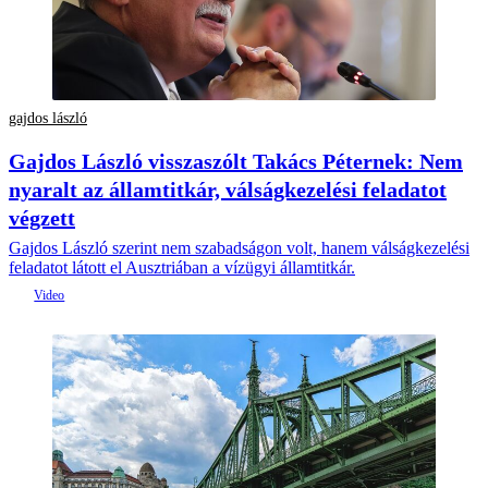
gajdos lászló
Gajdos László visszaszólt Takács Péternek: Nem
nyaralt az államtitkár, válságkezelési feladatot
végzett
Gajdos László szerint nem szabadságon volt, hanem válságkezelési
feladatot látott el Ausztriában a vízügyi államtitkár.