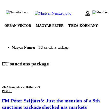
ORBÁN VIKTOR
MAGYAR PÉTER
TISZA-KORMÁNY
Magyar Nemzet
EU sanctions package
EU sanctions package
2022.
November 7. Hétfő 17:24
Paks II
FM Péter Szijjártó: Just the mention of a 9th
sanctions package shocked gas markets