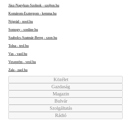
Jász-Nagykun-Szolnok - szoljon.hu
Komárom-Esztergom - kemma.hu
Nógrád - nool.hu
Somogy - sonline.hu
Szabolcs-Szatmár-Bereg - szon.hu
Tolna - teol.hu
Vas - vaol.hu
Veszprém - veol.hu
Zala - zaol.hu
Közélet
Gazdaság
Magazin
Bulvár
Szolgáltatás
Rádió