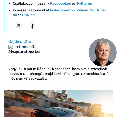
Csatlakozzon hozzánk
Facebookon
és
Twitteren
Kövesse csatornáinkat
Instagrammon
,
Videán
,
YouTube-
on
és
RSS-en
Gajdics Ottó
miniszterelnök
Magamutogatás
Vagyunk itt pár millióan, akik szerint az, hogy a miniszterelnök
összevissza rohangál, majd kisvideókat gyárt az ámokfutásáról,
még nem válságkezelés.