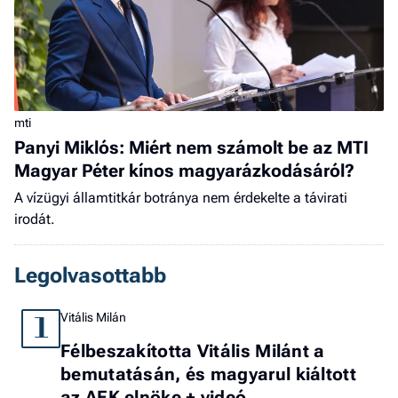
mti
Panyi Miklós: Miért nem számolt be az MTI
Magyar Péter kínos magyarázkodásáról?
A vízügyi államtitkár botránya nem érdekelte a távirati
irodát.
Legolvasottabb
Vitális Milán
1
Félbeszakította Vitális Milánt a
bemutatásán, és magyarul kiáltott
az AEK elnöke + videó