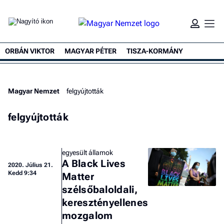
ORBÁN VIKTOR
MAGYAR PÉTER
TISZA-KORMÁNY
Magyar Nemzet
felgyújtották
felgyújtották
egyesült államok
A Black Lives
2020.
Július 21.
Kedd 9:34
Matter
szélsőbaloldali,
keresztényellenes
mozgalom