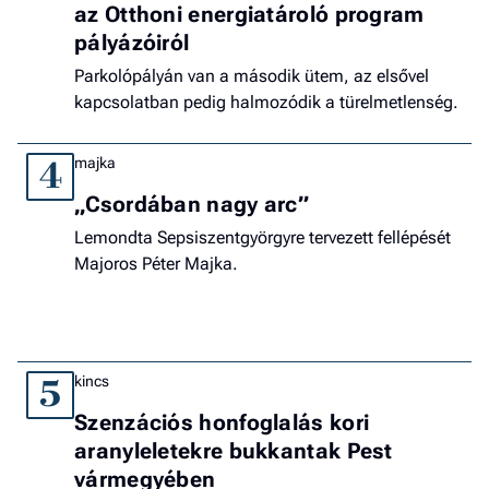
az Otthoni energiatároló program
pályázóiról
Parkolópályán van a második ütem, az elsővel
kapcsolatban pedig halmozódik a türelmetlenség.
majka
4
„Csordában nagy arc”
Lemondta Sepsiszentgyörgyre tervezett fellépését
Majoros Péter Majka.
kincs
5
Szenzációs honfoglalás kori
aranyleletekre bukkantak Pest
vármegyében