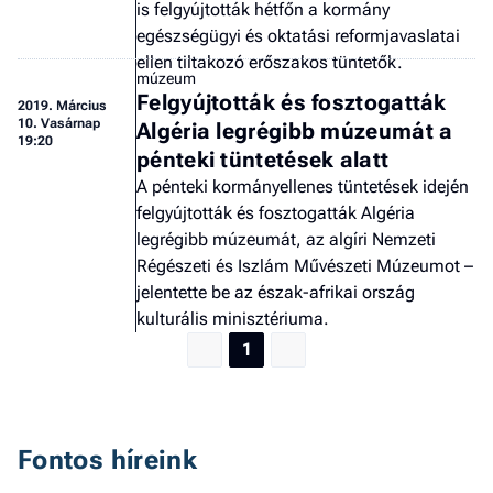
is felgyújtották hétfőn a kormány
F
a 
egészségügyi és oktatási reformjavaslatai
ellen tiltakozó erőszakos tüntetők.
múzeum
Felgyújtották és fosztogatták
2019.
Március
10. Vasárnap
Algéria legrégibb múzeumát a
19:20
pénteki tüntetések alatt
A pénteki kormányellenes tüntetések idején
felgyújtották és fosztogatták Algéria
legrégibb múzeumát, az algíri Nemzeti
Régészeti és Iszlám Művészeti Múzeumot –
jelentette be az észak-afrikai ország
kulturális minisztériuma.
1
Fontos híreink