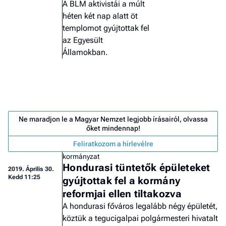
A BLM aktivistái a múlt
héten két nap alatt öt
templomot gyújtottak fel
az Egyesült
Államokban.
Ne maradjon le a Magyar Nemzet legjobb írásairól, olvassa
őket mindennap!
Feliratkozom a hírlevélre
kormányzat
Hondurasi tüntetők épületeket
2019.
Április 30.
Kedd 11:25
gyújtottak fel a kormány
Job
reformjai ellen tiltakozva
- he
A hondurasi főváros legalább négy épületét,
vél
köztük a tegucigalpai polgármesteri hivatalt