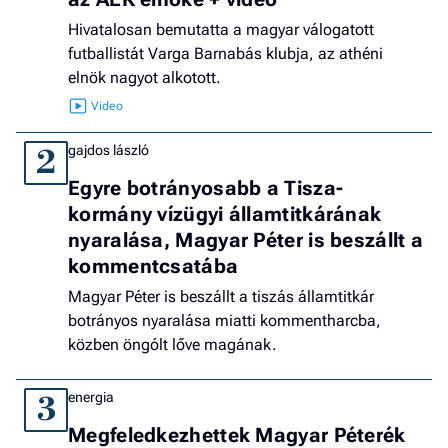
Hivatalosan bemutatta a magyar válogatott
futballistát Varga Barnabás klubja, az athéni
elnök nagyot alkotott.
gajdos lászló
2
Egyre botrányosabb a Tisza-
kormány vízügyi államtitkárának
nyaralása, Magyar Péter is beszállt a
kommentcsatába
Magyar Péter is beszállt a tiszás államtitkár
botrányos nyaralása miatti kommentharcba,
közben öngólt lőve magának.
energia
3
Megfeledkezhettek Magyar Péterék