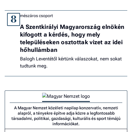
mészáros csoport
8
A Szentkirályi Magyarország elnökén
kifogott a kérdés, hogy mely
településeken osztottak vizet az idei
hőhullámban
Balogh Leventétől kértünk válaszokat, nem sokat
tudtunk meg.
A Magyar Nemzet közéleti napilap konzervatív, nemzeti
alapról, a tényekre építve adja közre a legfontosabb
társadalmi, politikai, gazdasági, kulturális és sport témájú
információkat.