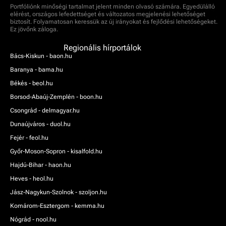
Portfóliónk minőségi tartalmat jelent minden olvasó számára. Egyedülálló
elérést, országos lefedettséget és változatos megjelenési lehetőséget
biztosít. Folyamatosan keressük az új irányokat és fejlődési lehetőségeket.
Ez jövőnk záloga.
Regionális hírportálok
Bács-Kiskun - baon.hu
Baranya - bama.hu
Békés - beol.hu
Borsod-Abaúj-Zemplén - boon.hu
Csongrád - delmagyar.hu
Dunaújváros - duol.hu
Fejér - feol.hu
Győr-Moson-Sopron - kisalfold.hu
Hajdú-Bihar - haon.hu
Heves - heol.hu
Jász-Nagykun-Szolnok - szoljon.hu
Komárom-Esztergom - kemma.hu
Nógrád - nool.hu