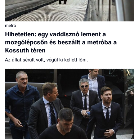
metró
Hihetetlen: egy vaddisznó lement a
mozgólépcsőn és beszállt a metróba a
Kossuth téren
Az állat sérült volt, végül ki kellett lőni.