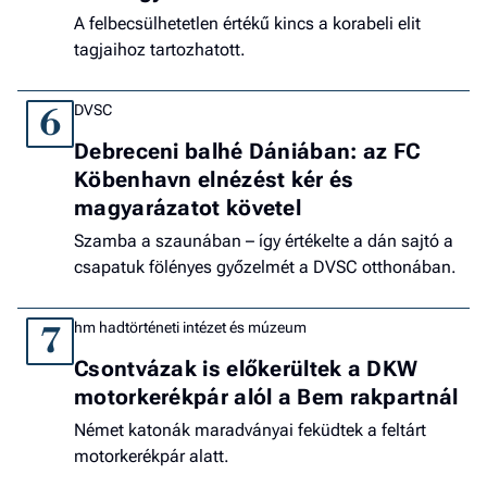
A felbecsülhetetlen értékű kincs a korabeli elit
tagjaihoz tartozhatott.
DVSC
6
Debreceni balhé Dániában: az FC
Köbenhavn elnézést kér és
magyarázatot követel
Szamba a szaunában – így értékelte a dán sajtó a
csapatuk fölényes győzelmét a DVSC otthonában.
hm hadtörténeti intézet és múzeum
7
Csontvázak is előkerültek a DKW
motorkerékpár alól a Bem rakpartnál
Német katonák maradványai feküdtek a feltárt
motorkerékpár alatt.