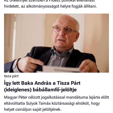
Az önkénnyel szemben a Fidesz politikai ellenállást
hirdetett, az alkotmányosságot helyre fogják állítani.
tisza párt
Így lett Baka András a Tisza Párt
(ideiglenes) bábállamfő-jelöltje
Magyar Péter célzott jogalkotással mandátuma lejárta előtt
eltávolítatta Sulyok Tamás köztársasági elnököt, hogy
helyet csináljon saját jelöltjének.