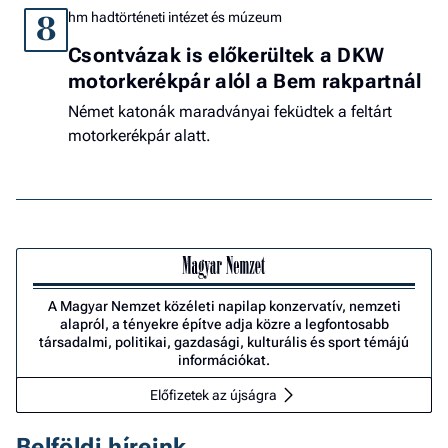
hm hadtörténeti intézet és múzeum
8
Csontvázak is előkerültek a DKW
motorkerékpár alól a Bem rakpartnál
Német katonák maradványai feküdtek a feltárt
motorkerékpár alatt.
A Magyar Nemzet közéleti napilap konzervatív, nemzeti
alapról, a tényekre építve adja közre a legfontosabb
társadalmi, politikai, gazdasági, kulturális és sport témájú
információkat.
Előfizetek az újságra
Belföldi híreink