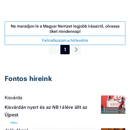
Ne maradjon le a Magyar Nemzet legjobb írásairól, olvassa
őket mindennap!
Feliratkozom a hírlevélre
1
Fontos híreink
Kisvárda
Job
Kisvárdán nyert és az NB I élére állt az
- he
Újpest
vél
F