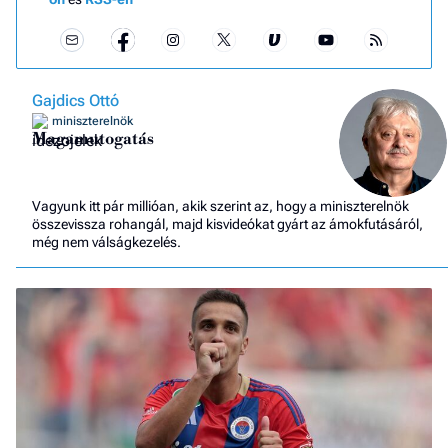
Gajdics Ottó
miniszterelnök
Magamutogatás
Vagyunk itt pár millióan, akik szerint az, hogy a miniszterelnök
összevissza rohangál, majd kisvideókat gyárt az ámokfutásáról,
még nem válságkezelés.