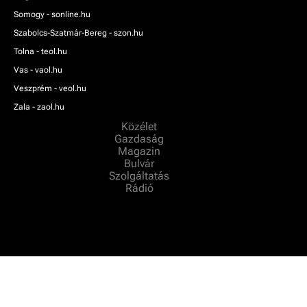
Somogy - sonline.hu
Szabolcs-Szatmár-Bereg - szon.hu
Tolna - teol.hu
Vas - vaol.hu
Veszprém - veol.hu
Zala - zaol.hu
Közélet
Gazdaság
Magazin
Bulvár
Szolgáltatás
Rádió