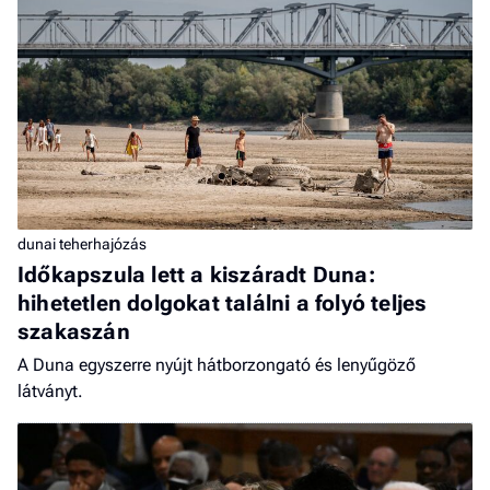
dunai teherhajózás
Időkapszula lett a kiszáradt Duna:
hihetetlen dolgokat találni a folyó teljes
szakaszán
A Duna egyszerre nyújt hátborzongató és lenyűgöző
látványt.