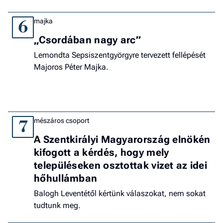
majka
6
„Csordában nagy arc”
Lemondta Sepsiszentgyörgyre tervezett fellépését
Majoros Péter Majka.
mészáros csoport
7
A Szentkirályi Magyarország elnökén
kifogott a kérdés, hogy mely
településeken osztottak vizet az idei
hőhullámban
Balogh Leventétől kértünk válaszokat, nem sokat
tudtunk meg.