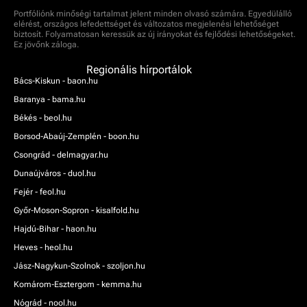
Portfóliónk minőségi tartalmat jelent minden olvasó számára. Egyedülálló
elérést, országos lefedettséget és változatos megjelenési lehetőséget
biztosít. Folyamatosan keressük az új irányokat és fejlődési lehetőségeket.
Ez jövőnk záloga.
Regionális hírportálok
Bács-Kiskun - baon.hu
Baranya - bama.hu
Békés - beol.hu
Borsod-Abaúj-Zemplén - boon.hu
Csongrád - delmagyar.hu
Dunaújváros - duol.hu
Fejér - feol.hu
Győr-Moson-Sopron - kisalfold.hu
Hajdú-Bihar - haon.hu
Heves - heol.hu
Jász-Nagykun-Szolnok - szoljon.hu
Komárom-Esztergom - kemma.hu
Nógrád - nool.hu