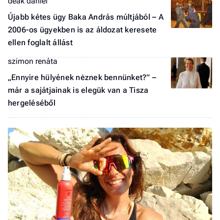
deák dániel
a 
Újabb kétes ügy Baka András múltjából – A
2006-os ügyekben is az áldozat keresete
ellen foglalt állást
szimon renáta
„Ennyire hülyének nėznek bennünket?” –
már a sajátjainak is elegük van a Tisza
hergeléséből