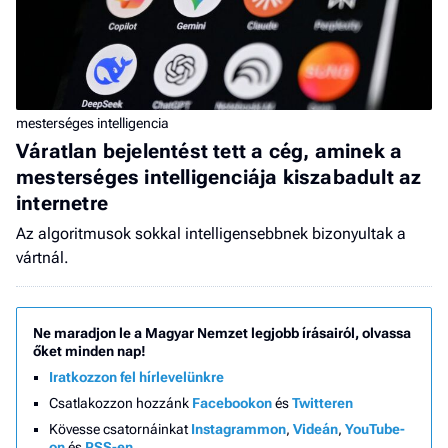
mesterséges intelligencia
Váratlan bejelentést tett a cég, aminek a
mesterséges intelligenciája kiszabadult az
internetre
Az algoritmusok sokkal intelligensebbnek bizonyultak a
vártnál.
Ne maradjon le a Magyar Nemzet legjobb írásairól, olvassa
őket minden nap!
Iratkozzon fel hírlevelünkre
Csatlakozzon hozzánk
Facebookon
és
Twitteren
Kövesse csatornáinkat
Instagrammon
,
Videán
,
YouTube-
on
és
RSS-en