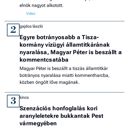
elnök nagyot alkotott.
gajdos lászló
2
Egyre botrányosabb a Tisza-
kormány vízügyi államtitkárának
nyaralása, Magyar Péter is beszállt a
kommentcsatába
Magyar Péter is beszállt a tiszás államtitkár
botrányos nyaralása miatti kommentharcba,
közben öngólt lőve magának.
kincs
3
Szenzációs honfoglalás kori
aranyleletekre bukkantak Pest
vármegyében