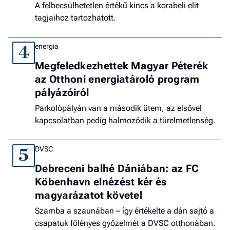
A felbecsülhetetlen értékű kincs a korabeli elit
tagjaihoz tartozhatott.
energia
4
Megfeledkezhettek Magyar Péterék
az Otthoni energiatároló program
pályázóiról
Parkolópályán van a második ütem, az elsővel
kapcsolatban pedig halmozódik a türelmetlenség.
DVSC
5
Debreceni balhé Dániában: az FC
Köbenhavn elnézést kér és
magyarázatot követel
Szamba a szaunában – így értékelte a dán sajtó a
csapatuk fölényes győzelmét a DVSC otthonában.