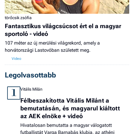
törőcsik zsófia
Fantasztikus világcsúcsot ért el a magyar
sportoló - videó
107 méter az új merülési világrekord, amely a
horvátországi Lastovóban született meg.
Legolvasottabb
Vitális Milán
1
Félbeszakította Vitális Milánt a
bemutatásán, és magyarul kiáltott
az AEK elnöke + videó
Hivatalosan bemutatta a magyar válogatott
futballistát Varga Barnabás klubja, az athéni