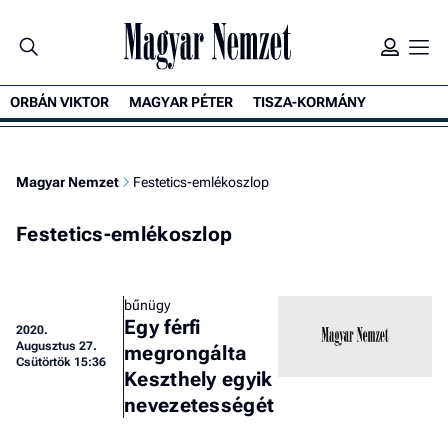
ORBÁN VIKTOR
MAGYAR PÉTER
TISZA-KORMÁNY
Magyar Nemzet
Festetics-emlékoszlop
Festetics-emlékoszlop
bűnügy
Egy férfi
2020.
Augusztus 27.
megrongálta
Csütörtök 15:36
Keszthely egyik
nevezetességét