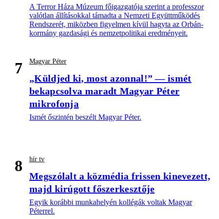
A Terror Háza Múzeum főigazgatója szerint a professzor
valótlan állításokkal támadta a Nemzeti Együttműködés
Rendszerét, miközben figyelmen kívül hagyta az Orbán-
kormány gazdasági és nemzetpolitikai eredményeit.
Magyar Péter
7
„Küldjed ki, most azonnal!” — ismét
bekapcsolva maradt Magyar Péter
mikrofonja
Ismét őszintén beszélt Magyar Péter.
hír tv
8
Megszólalt a közmédia frissen kinevezett,
majd kirúgott főszerkesztője
Egyik korábbi munkahelyén kollégák voltak Magyar
Péterrel.