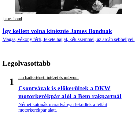
james bond
Így kellett volna kinéznie James Bondnak
Magas, vékony férfi, fekete hajjal, kék szemmel, az arcán sebhellyel.
Legolvasottabb
hm hadtörténeti intézet és múzeum
1
Csontvázak is előkerültek a DKW
motorkerékpár alól a Bem rakpartnál
Német katonák maradványai feküdtek a feltárt
motorkerékpár alatt.