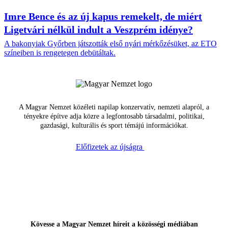
Imre Bence és az új kapus remekelt, de miért
Ligetvári nélkül indult a Veszprém idénye?
A bakonyiak Győrben játszották első nyári mérkőzésüket, az ETO
színeiben is rengetegen debütáltak.
A Magyar Nemzet közéleti napilap konzervatív, nemzeti alapról, a
tényekre építve adja közre a legfontosabb társadalmi, politikai,
gazdasági, kulturális és sport témájú információkat.
Előfizetek az újságra
Kövesse a Magyar Nemzet híreit a közösségi médiában