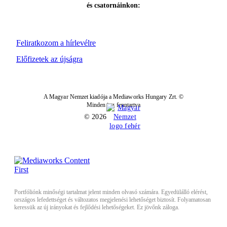
és csatornáinkon:
Feliratkozom a hírlevélre
Előfizetek az újságra
A Magyar Nemzet kiadója a Mediaworks Hungary Zrt. ©
Minden jog fenntartva
© 2026
Portfóliónk minőségi tartalmat jelent minden olvasó számára. Egyedülálló elérést,
országos lefedettséget és változatos megjelenési lehetőséget biztosít. Folyamatosan
keressük az új irányokat és fejlődési lehetőségeket. Ez jövőnk záloga.