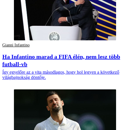
Gianni Infantino
Ha Infantino marad a FIFA élén, nem lesz több
futball-vb
Így egyelőre az a vita másodlagos, hogy hol legyen a következő
világbajnokság döntője.