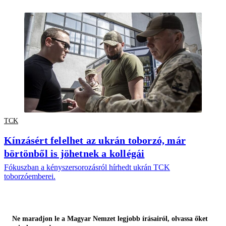
TCK
Kínzásért felelhet az ukrán toborzó, már
börtönből is jöhetnek a kollégái
Fókuszban a kényszersorozásról hírhedt ukrán TCK
toborzóemberei.
Ne maradjon le a Magyar Nemzet legjobb írásairól, olvassa őket