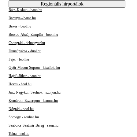
Regionális hírportálok
Bács-Kiskun - baon.hu
Baranya - bama.hu
Békés - beol.hu
Borsod-Abaúj-Zemplén - boon.hu
Csongrád - delmagyar.hu
Dunaújváros - duol.hu
Fejér - feol.hu
Győr-Moson-Sopron - kisalfold.hu
Hajdú-Bihar - haon.hu
Heves - heol.hu
Jász-Nagykun-Szolnok - szoljon.hu
Komárom-Esztergom - kemma.hu
Nógrád - nool.hu
Somogy - sonline.hu
Szabolcs-Szatmár-Bereg - szon.hu
Tolna - teol.hu