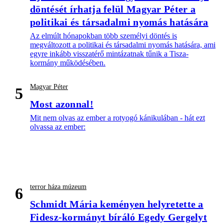
döntését írhatja felül Magyar Péter a
politikai és társadalmi nyomás hatására
Az elmúlt hónapokban több személyi döntés is
megváltozott a politikai és társadalmi nyomás hatására, ami
egyre inkább visszatérő mintázatnak tűnik a Tisza-
kormány működésében.
Magyar Péter
5
Most azonnal!
Mit nem olvas az ember a rotyogó kánikulában - hát ezt
olvassa az ember:
terror háza múzeum
6
Schmidt Mária keményen helyretette a
Fidesz-kormányt bíráló Egedy Gergelyt