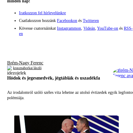
minden nap!
Iratkozzon fel hírlevelünkre
Csatlakozzon hozzánk
Facebookon
és
Twitteren
Kövesse csatornáinkat
Instagrammon
,
Videán
,
YouTube-on
és
RSS-
en
Brém-Nagy Ferenc
krasznahorkai lászló
Hódok és jegesmedvék, jégtáblák és uszadékfa
Az irodalomról szóló széles vita lehetne az utolsó évtizedek egyik legfont
polémiája.