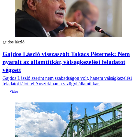
gajdos lászló
Gajdos László visszaszólt Takács Péternek: Nem
nyaralt az államtitkár, válságkezelési feladatot
végzett
Gajdos László szerint nem szabadságon volt, hanem válságkezelési
feladatot látott el Ausztriában a vízügyi államtitkár.