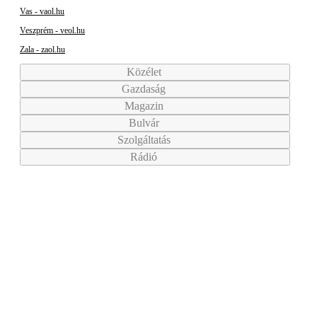
Vas - vaol.hu
Veszprém - veol.hu
Zala - zaol.hu
Közélet
Gazdaság
Magazin
Bulvár
Szolgáltatás
Rádió