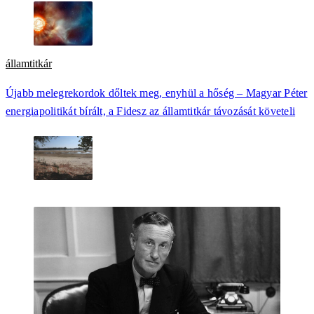
államtitkár
Újabb melegrekordok dőltek meg, enyhül a hőség – Magyar Péter
energiapolitikát bírált, a Fidesz az államtitkár távozását követeli