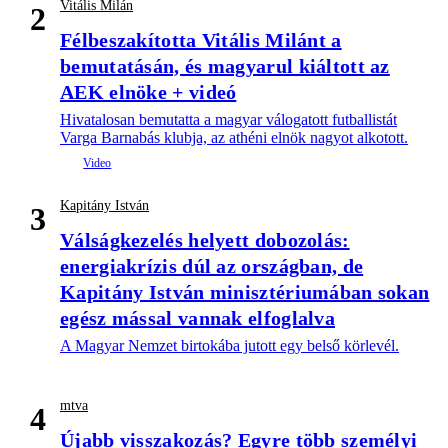
Vitális Milán
2
Félbeszakította Vitális Milánt a
bemutatásán, és magyarul kiáltott az
AEK elnöke + videó
Hivatalosan bemutatta a magyar válogatott futballistát
Varga Barnabás klubja, az athéni elnök nagyot alkotott.
Kapitány István
3
Válságkezelés helyett dobozolás:
energiakrízis dúl az országban, de
Kapitány István minisztériumában sokan
egész mással vannak elfoglalva
A Magyar Nemzet birtokába jutott egy belső körlevél.
mtva
4
Újabb visszakozás? Egyre több személyi