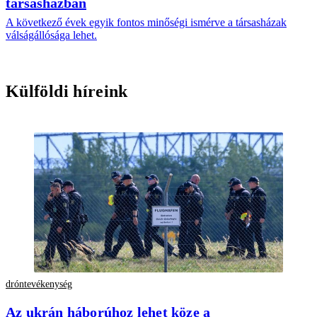
társasházban
A következő évek egyik fontos minőségi ismérve a társasházak
válságállósága lehet.
Külföldi híreink
dróntevékenység
Az ukrán háborúhoz lehet köze a