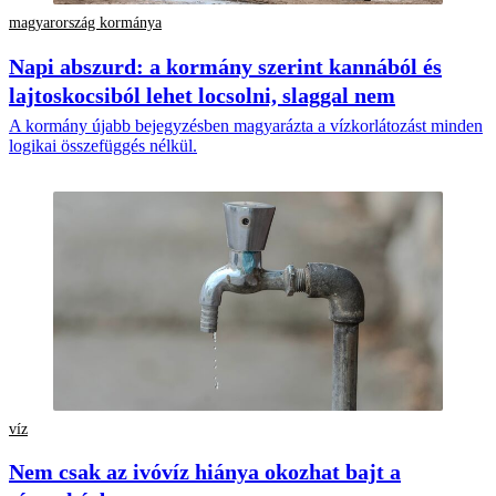
magyarország kormánya
Napi abszurd: a kormány szerint kannából és
lajtoskocsiból lehet locsolni, slaggal nem
A kormány újabb bejegyzésben magyarázta a vízkorlátozást minden
logikai összefüggés nélkül.
víz
Nem csak az ivóvíz hiánya okozhat bajt a