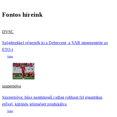
Fontos híreink
DVSC
Szögletekkel végezték ki a Debrecent, a VAR megmentette az
ETO-t
szupernóva
Szupernóva: húsz naptömegű csillag robbant fel gigantikus
erővel, különös jelenséget produkálva