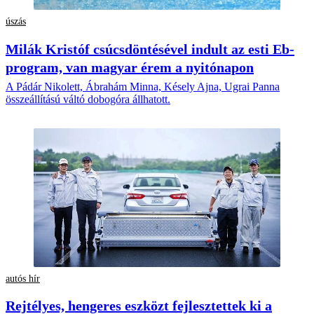
úszás
Milák Kristóf csúcsdöntésével indult az esti Eb-
program, van magyar érem a nyitónapon
A Pádár Nikolett, Ábrahám Minna, Késely Ajna, Ugrai Panna
összeállítású váltó dobogóra állhatott.
autós hír
Rejtélyes, hengeres eszközt fejlesztettek ki a