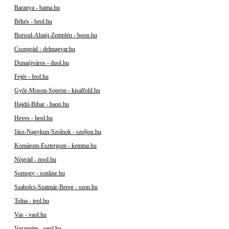
Baranya - bama.hu
Békés - beol.hu
Borsod-Abaúj-Zemplén - boon.hu
Csongrád - delmagyar.hu
Dunaújváros - duol.hu
Fejér - feol.hu
Győr-Moson-Sopron - kisalfold.hu
Hajdú-Bihar - haon.hu
Heves - heol.hu
Jász-Nagykun-Szolnok - szoljon.hu
Komárom-Esztergom - kemma.hu
Nógrád - nool.hu
Somogy - sonline.hu
Szabolcs-Szatmár-Bereg - szon.hu
Tolna - teol.hu
Vas - vaol.hu
Veszprém - veol.hu