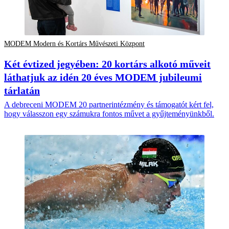
MODEM Modern és Kortárs Művészeti Központ
Két évtized jegyében: 20 kortárs alkotó műveit
láthatjuk az idén 20 éves MODEM jubileumi
tárlatán
A debreceni MODEM 20 partnerintézmény és támogatót kért fel,
hogy válasszon egy számukra fontos művet a gyűjteményünkből.