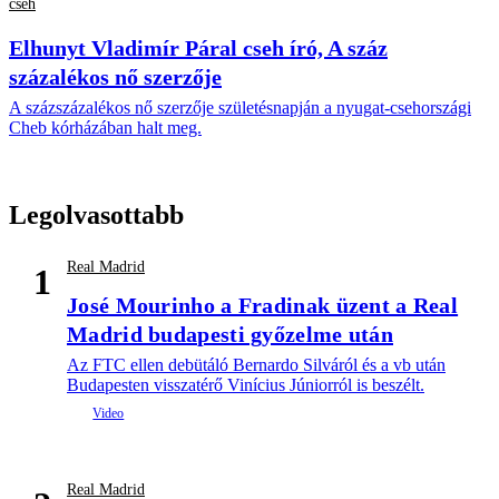
cseh
Elhunyt Vladimír Páral cseh író, A száz
százalékos nő szerzője
A százszázalékos nő szerzője születésnapján a nyugat-csehországi
Cheb kórházában halt meg.
Legolvasottabb
Real Madrid
1
José Mourinho a Fradinak üzent a Real
Madrid budapesti győzelme után
Az FTC ellen debütáló Bernardo Silváról és a vb után
Budapesten visszatérő Vinícius Júniorról is beszélt.
Real Madrid