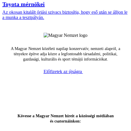
Toyota mérnökei
Az okosan kitalált óriási szivacs biztosítja, hogy eső után se álljon le
a munka a tesztpályán.
A Magyar Nemzet közéleti napilap konzervatív, nemzeti alapról, a
tényekre építve adja közre a legfontosabb társadalmi, politikai,
gazdasági, kulturális és sport témájú információkat.
Előfizetek az újságra
Kövesse a Magyar Nemzet híreit a közösségi médiában
és csatornáinkon: