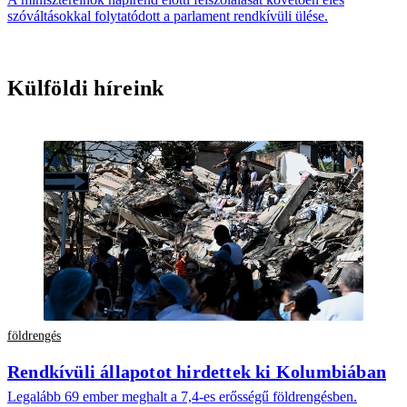
szóváltásokkal folytatódott a parlament rendkívüli ülése.
Külföldi híreink
földrengés
Rendkívüli állapotot hirdettek ki Kolumbiában
Legalább 69 ember meghalt a 7,4-es erősségű földrengésben.