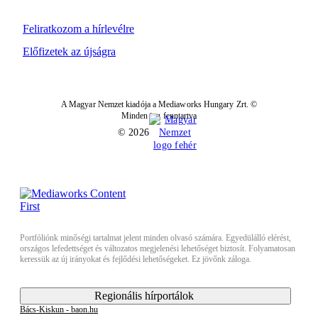
Feliratkozom a hírlevélre
Előfizetek az újságra
A Magyar Nemzet kiadója a Mediaworks Hungary Zrt. ©
Minden jog fenntartva
© 2026
Portfóliónk minőségi tartalmat jelent minden olvasó számára. Egyedülálló elérést,
országos lefedettséget és változatos megjelenési lehetőséget biztosít. Folyamatosan
keressük az új irányokat és fejlődési lehetőségeket. Ez jövőnk záloga.
Regionális hírportálok
Bács-Kiskun - baon.hu