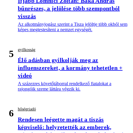
Ifjabb Lomnici Zoltán: Baka András
bűnrészes, a jelölése több szempontból
visszás
Az alkotmányjogász szerint a Tisza jelöltje több okból sem
képes megtestesíteni a nemzet egységét.
gyilkosság
5
Élő adásban gyilkolják meg az
influenszereket, a kormány tehetetlen +
videó
A százezres követőtáborral rendelkező fiatalokat a
rajongóik szeme láttára végzik ki.
hőségriadó
6
Rendesen leégette magát a tiszás
képviselő: helyretették az emberek,