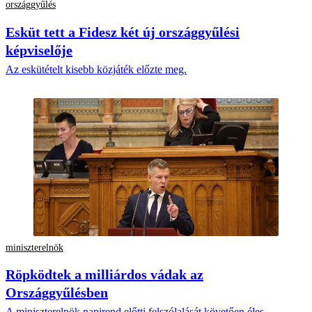
országgyűlés
Esküt tett a Fidesz két új országgyűlési
képviselője
Az eskütételt kisebb közjáték előzte meg.
miniszterelnök
Röpködtek a milliárdos vádak az
Országgyűlésben
A miniszterelnök napirend előtti felszólalását követően éles