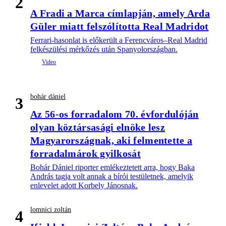
2
A Fradi a Marca címlapján, amely Arda
Güler miatt felszólította Real Madridot
Ferrari-hasonlat is előkerült a Ferencváros–Real Madrid
felkészülési mérkőzés után Spanyolországban.
bohár dániel
3
Az 56-os forradalom 70. évfordulóján
olyan köztársasági elnöke lesz
Magyarországnak, aki felmentette a
forradalmárok gyilkosát
Bohár Dániel riporter emlékeztetett arra, hogy Baka
András tagja volt annak a bírói testületnek, amelyik
enlevelet adott Korbely Jánosnak.
lomnici zoltán
4