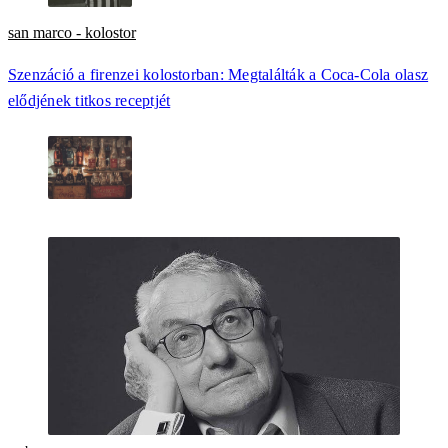
san marco - kolostor
Szenzáció a firenzei kolostorban: Megtalálták a Coca-Cola olasz
elődjének titkos receptjét