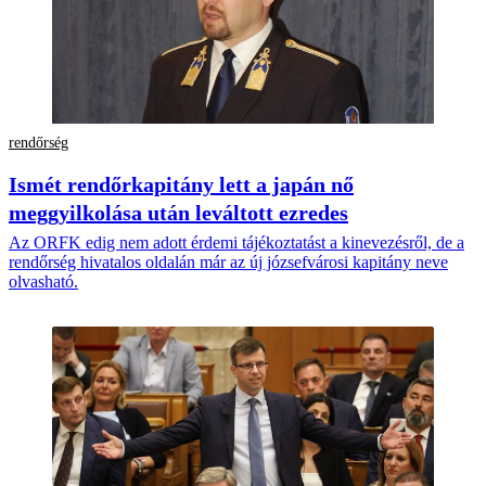
rendőrség
Ismét rendőrkapitány lett a japán nő
meggyilkolása után leváltott ezredes
Az ORFK edig nem adott érdemi tájékoztatást a kinevezésről, de a
rendőrség hivatalos oldalán már az új józsefvárosi kapitány neve
olvasható.