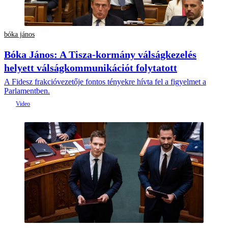
bóka jános
Bóka János: A Tisza-kormány válságkezelés
helyett válságkommunikációt folytatott
A Fidesz frakcióvezetője fontos tényekre hívta fel a figyelmet a
Parlamentben.