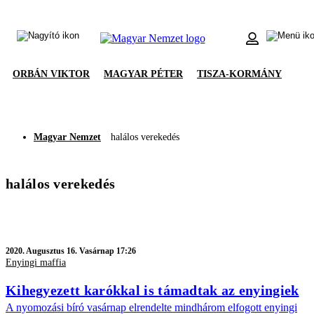
ORBÁN VIKTOR
MAGYAR PÉTER
TISZA-KORMÁNY
Magyar Nemzet
halálos verekedés
halálos verekedés
2020.
Augusztus 16. Vasárnap 17:26
Enyingi maffia
Kihegyezett karókkal is támadtak az enyingiek
A nyomozási bíró vasárnap elrendelte mindhárom elfogott enyingi