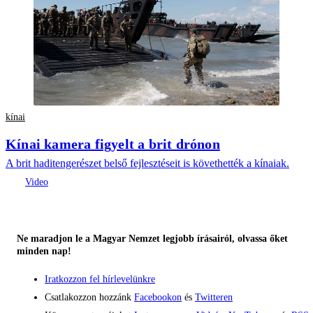
kínai
Kínai kamera figyelt a brit drónon
A brit haditengerészet belső fejlesztéseit is követhették a kínaiak.
Ne maradjon le a Magyar Nemzet legjobb írásairól, olvassa őket
minden nap!
Iratkozzon fel hírlevelünkre
Csatlakozzon hozzánk
Facebookon
és
Twitteren