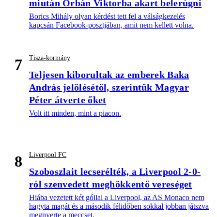
miután Orbán Viktorba akart belerúgni
Borics Mihály olyan kérdést tett fel a válságkezelés
kapcsán Facebook-posztjában, amit nem kellett volna.
Tisza-kormány
7
Teljesen kiborultak az emberek Baka
András jelölésétől, szerintük Magyar
Péter átverte őket
Volt itt minden, mint a piacon.
Liverpool FC
8
Szoboszlait lecserélték, a Liverpool 2-0-
ról szenvedett meghökkentő vereséget
Hiába vezetett két góllal a Liverpool, az AS Monaco nem
hagyta magát és a második félidőben sokkal jobban játszva
megnyerte a meccset.