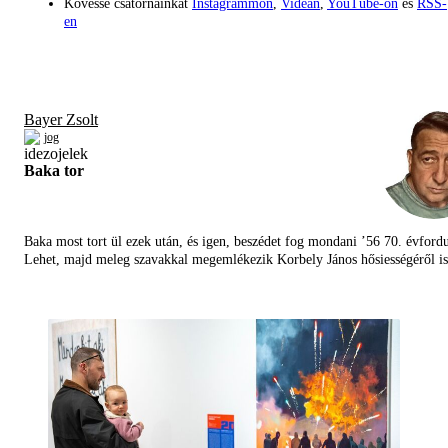
Kövesse csatornáinkat
Instagrammon
,
Videán
,
YouTube-on
és
RSS-
en
Bayer Zsolt
jog
Baka tor
Baka most tort ül ezek után, és igen, beszédet fog mondani ’56 70. évfordu
Lehet, majd meleg szavakkal megemlékezik Korbely János hősiességéről is