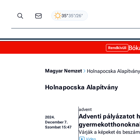
35°
35°/26°
Bóka
Rendkívüli
Magyar Nemzet
Holnapocska Alapítvány
Holnapocska Alapítvány
advent
Adventi pályázatot h
2024.
December 7.
gyermekotthonoknak
Szombat 15:47
Várják a képeket és beszám