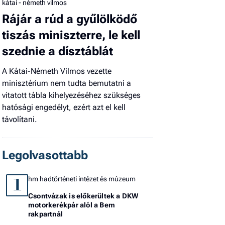
kátai - németh vilmos
Rájár a rúd a gyűlölködő
tiszás miniszterre, le kell
szednie a dísztáblát
A Kátai-Németh Vilmos vezette
minisztérium nem tudta bemutatni a
vitatott tábla kihelyezéséhez szükséges
hatósági engedélyt, ezért azt el kell
távolítani.
Legolvasottabb
hm hadtörténeti intézet és múzeum
1
Csontvázak is előkerültek a DKW
motorkerékpár alól a Bem
rakpartnál