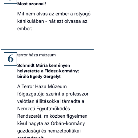
Most azonnal!
Mit nem olvas az ember a rotyogó
kánikulában - hát ezt olvassa az
ember:
terror háza múzeum
6
Schmidt Mária keményen
helyretette a Fidesz-kormányt
bíráló Egedy Gergelyt
A Terror Háza Múzeum
főigazgatója szerint a professzor
valótlan állításokkal támadta a
Nemzeti Együttműködés
Rendszerét, miközben figyelmen
kívül hagyta az Orbán-kormány
gazdasági és nemzetpolitikai