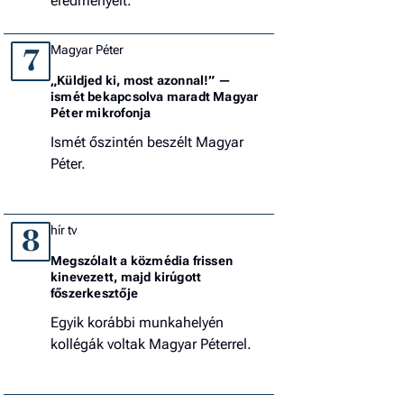
eredményeit.
Magyar Péter
7
„Küldjed ki, most azonnal!” —
ismét bekapcsolva maradt Magyar
Péter mikrofonja
Ismét őszintén beszélt Magyar
Péter.
hír tv
8
Megszólalt a közmédia frissen
kinevezett, majd kirúgott
főszerkesztője
Egyik korábbi munkahelyén
kollégák voltak Magyar Péterrel.