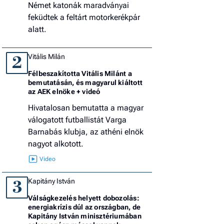
Német katonák maradványai
feküdtek a feltárt motorkerékpár
alatt.
Vitális Milán
2
Félbeszakította Vitális Milánt a
bemutatásán, és magyarul kiáltott
az AEK elnöke + videó
Hivatalosan bemutatta a magyar
válogatott futballistát Varga
Barnabás klubja, az athéni elnök
nagyot alkotott.
Kapitány István
3
Válságkezelés helyett dobozolás:
energiakrízis dúl az országban, de
Kapitány István minisztériumában