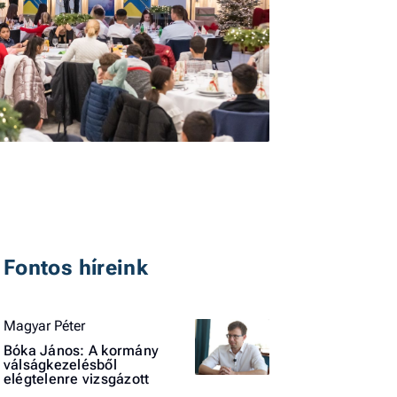
I
E
G
P
Fontos híreink
Jobba
- heti
Magyar Péter
vélem
Bóka János: A kormány
válságkezelésből
Fel
elégtelenre vizsgázott
a hí