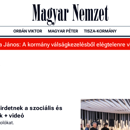
ORBÁN VIKTOR
MAGYAR PÉTER
TISZA-KORMÁNY
 János: A kormány válságkezelésből elégtelenre v
irdetnek a szociális és
 + videó
olókat.