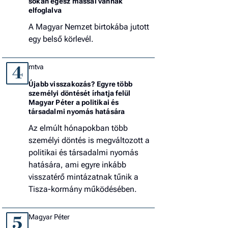
sokan egész mással vannak
elfoglalva
A Magyar Nemzet birtokába jutott
egy belső körlevél.
mtva
4
Újabb visszakozás? Egyre több
személyi döntését írhatja felül
Magyar Péter a politikai és
társadalmi nyomás hatására
Az elmúlt hónapokban több
személyi döntés is megváltozott a
politikai és társadalmi nyomás
hatására, ami egyre inkább
visszatérő mintázatnak tűnik a
Tisza-kormány működésében.
Magyar Péter
5