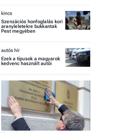
El
kincs
az
új
Szenzációs honfoglalás kori
aranyleletekre bukkantak
Pest megyében
autós hír
Ezek a típusok a magyarok
kedvenc használt autói