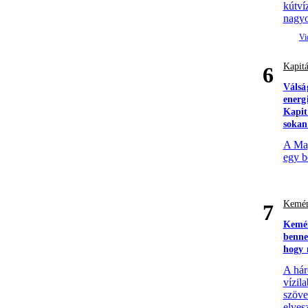
kútví
nagyo
Kapitá
6
Válsá
energ
Kapit
sokan
A Mag
egy b
Kemén
7
Kemén
benne
hogy 
A hár
vízil
szöve
elves