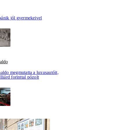
ánik jól gyermekeivel
aldo
aldo megmutatta a luxusautóit,
liárd forinttal pózolt