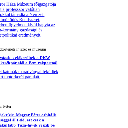
ror Háza Múzeum főigazgatója
t a professzor valótlan
ásokkal támadta a Nemzeti
tműködés Rendszerét,
ben figyelmen kívül hagyta az
-kormány gazdasági és
tpolitikai eredményeit.
történeti intézet és múzeum
vázak is előkerültek a DKW
kerékpár alól a Bem rakpartnál
 katonák maradványai feküdtek
árt motorkerékpár alatt.
r Péter
iakrízis: Magyar Péter orbitális
ággal állt elő, ezt csak a
vakultabb Tisza-hívek veszik be