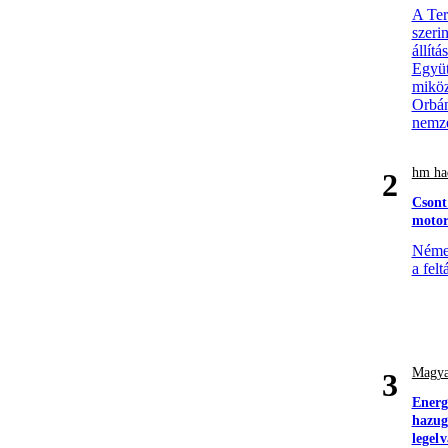
A Ter
szerin
állít
Együt
miköz
Orbán
nemze
hm had
2
Csont
motor
Német
a felt
Magya
3
Energ
hazugs
legel