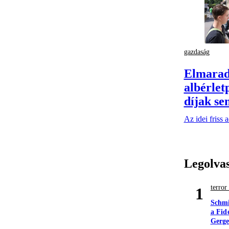
gazdaság
Elmaradt
albérlet
díjak se
Az idei friss 
Legolva
terro
1
Schmi
a Fid
Gerge