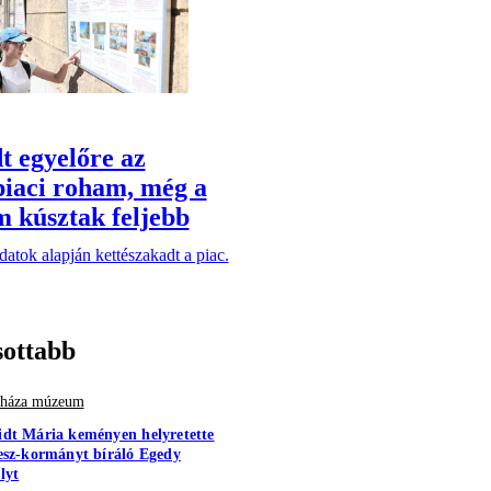
 egyelőre az
piaci roham, még a
m kúsztak feljebb
adatok alapján kettészakadt a piac.
sottabb
r háza múzeum
dt Mária keményen helyretette
esz-kormányt bíráló Egedy
lyt