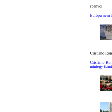
spanyol
Európa nem b
Cristiano Ron
Cristiano Ron
mintegy tízmil