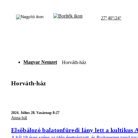
27°
40°/24°
Magyar Nemzet
Horváth-ház
Horváth-ház
2024.
Július 28. Vasárnap 8:27
Anna-bál
Elsőbálozó balatonfüredi lány lett a kultikus 
A bál 18 éves szépe az idén érettségizett, és Budapesten tanul to