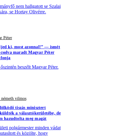
mányfő nem hallgatott se Szalai
kára, se Hortay Olivérre.
r Péter
jed ki, most azonnal!” — ismét
csolva maradt Magyar Péter
fonja
 őszintén beszélt Magyar Péter.
- németh vilmos
lölködő tiszás minisztert
aküldték a választókerületébe, de
em hazudtolta meg magát
ületi polgármester minden vádat
utasított és közölte, hogy