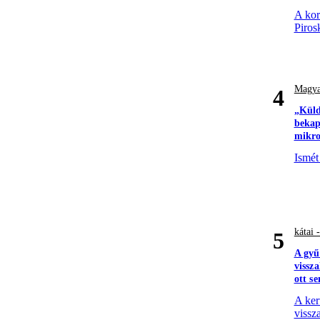
A kor
Piros
Magya
4
„Küld
bekap
mikro
Ismét
kátai 
5
A gyű
vissz
ott s
A ker
vissza