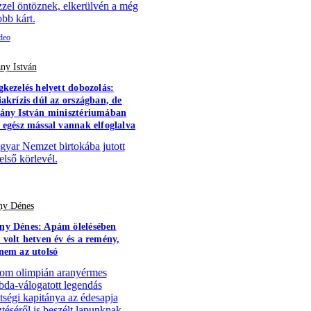
zzel öntöznek, elkerülvén a még
bb kárt.
ny István
gkezelés helyett dobozolás:
iakrízis dúl az országban, de
ány István minisztériumában
 egész mással vannak elfoglalva
yar Nemzet birtokába jutott
első körlevél.
y Dénes
y Dénes: Apám ölelésében
 volt hetven év és a remény,
nem az utolsó
om olimpián aranyérmes
abda-válogatott legendás
tségi kapitánya az édesapja
ztéséről is beszélt lapunknak.