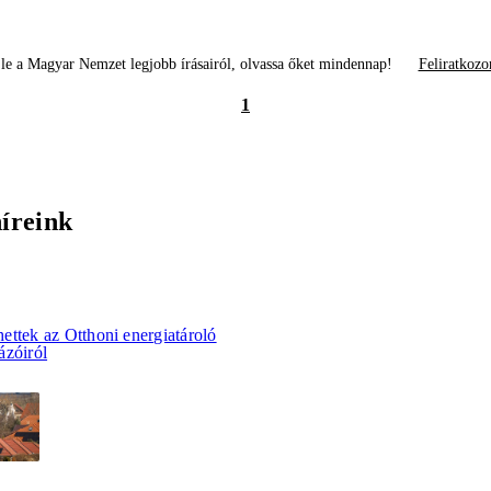
le a Magyar Nemzet legjobb írásairól, olvassa őket mindennap!
Feliratkozo
1
híreink
ettek az Otthoni energiatároló
ázóiról