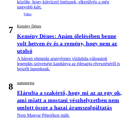
közölte, hogy kútvízzel öntöznek, elkerülvén a még
nagyobb kárt.
Kemény Dénes
7
Kemény Dénes: Apám ölelésében benne
volt hetven év és a remény, hogy nem az
utolsó
A három olimpián aranyérmes vízilabda-válogatott
legendás szövetségi kapitánya az édesapja elvesztéséről is
beszélt lapunknak.
napenergia
8
Elárulta a szakértő, hogy mi az az egy ok,
ami miatt a mostani vészhelyzetben nem
omlott össze a hazai áramszolgáltatás
Nem Magyar Péteréken múlt.