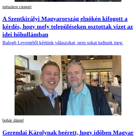
mészáros csoport
A Szentkirályi Magyarország elnökén kifogott a
kérdés, hogy mely településeken osztottak vizet az
idei hőhullámban
Balogh Leventétől kértünk válaszokat, nem sokat tudtunk meg.
bohár dániel
Gerendai Károlynak beérett, hogy időben Magyar