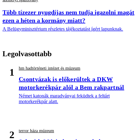
Több tízezer nyugdíjas nem tudja igazolni magát
ezen a héten a kormány miatt?
A Belügyminisztérium részletes tájékoztatást ígért lapunknak.
Legolvasottabb
hm hadtörténeti intézet és múzeum
1
Csontvázak is előkerültek a DKW
motorkerékpár alól a Bem rakpartnál
Német katonák maradványai feküdtek a feltárt
motorkerékpár alatt.
terror háza múzeum
2