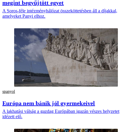
megint begyűjtött egyet
A Soros-féle intézményhálózat összeköttetésben áll a díjakkal,
amelyeket Panyi elhoz.
spanyol
Európa nem bánik jól gyermekeivel
A lakhatási válság a gazdag Európában igazán vészes helyzetet
idézett elő.