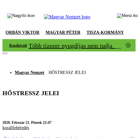
ORBÁN VIKTOR
MAGYAR PÉTER
TISZA-KORMÁNY
Több tízezer nyugdíjas nem tudja igazolni
Rendkívüli
Magyar Nemzet
HŐSTRESSZ JELEI
HŐSTRESSZ JELEI
2020.
Február 21. Péntek 22:47
korallfehéredés