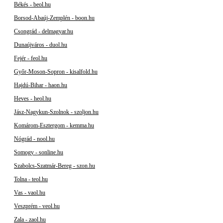
Békés - beol.hu
Borsod-Abaúj-Zemplén - boon.hu
Csongrád - delmagyar.hu
Dunaújváros - duol.hu
Fejér - feol.hu
Győr-Moson-Sopron - kisalfold.hu
Hajdú-Bihar - haon.hu
Heves - heol.hu
Jász-Nagykun-Szolnok - szoljon.hu
Komárom-Esztergom - kemma.hu
Nógrád - nool.hu
Somogy - sonline.hu
Szabolcs-Szatmár-Bereg - szon.hu
Tolna - teol.hu
Vas - vaol.hu
Veszprém - veol.hu
Zala - zaol.hu