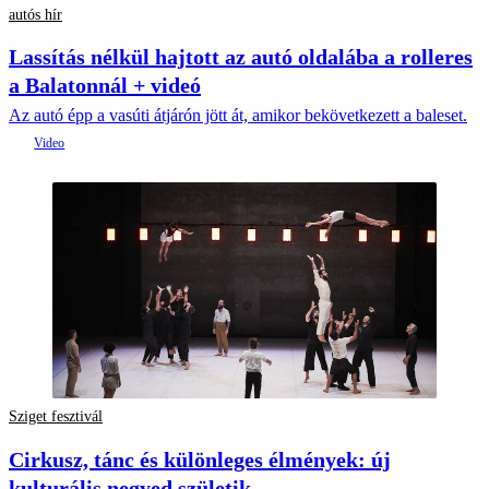
autós hír
Lassítás nélkül hajtott az autó oldalába a rolleres
a Balatonnál + videó
Az autó épp a vasúti átjárón jött át, amikor bekövetkezett a baleset.
Sziget fesztivál
Cirkusz, tánc és különleges élmények: új
kulturális negyed születik