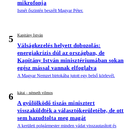
mikrofonja
Ismét őszintén beszélt Magyar Péter.
Kapitány István
5
Válságkezelés helyett dobozolás:
energiakrízis dúl az országban, de
Kapitány István minisztériumában sokan
egész mással vannak elfoglalva
A Magyar Nemzet birtokába jutott egy belső körlevél.
kátai - németh vilmos
6
A gyűlölködő tiszás minisztert
visszaküldték a választókerületébe, de ott
sem hazudtolta meg magát
A kerületi polgármester minden vádat visszautasított és