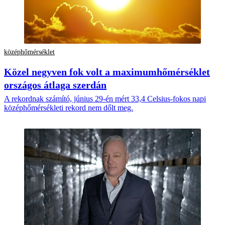
középhőmérséklet
Közel negyven fok volt a maximumhőmérséklet
országos átlaga szerdán
A rekordnak számító, június 29-én mért 33,4 Celsius-fokos napi
középhőmérsékleti rekord nem dőlt meg.