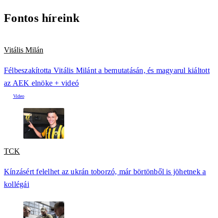
Fontos híreink
Vitális Milán
Félbeszakította Vitális Milánt a bemutatásán, és magyarul kiáltott
az AEK elnöke + videó
TCK
Kínzásért felelhet az ukrán toborzó, már börtönből is jöhetnek a
kollégái