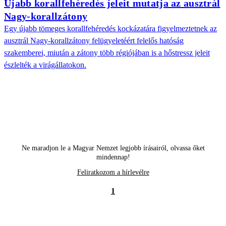
Újabb korallfehéredés jeleit mutatja az ausztrál
Nagy-korallzátony
Egy újabb tömeges korallfehéredés kockázatára figyelmeztetnek az
ausztrál Nagy-korallzátony felügyeletéért felelős hatóság
szakemberei, miután a zátony több régiójában is a hőstressz jeleit
észlelték a virágállatokon.
Ne maradjon le a Magyar Nemzet legjobb írásairól, olvassa őket
mindennap!
Feliratkozom a hírlevélre
1