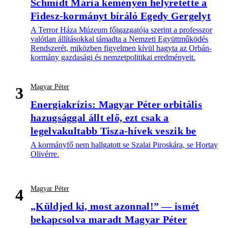
Schmidt Mária keményen helyretette a
Fidesz-kormányt bíráló Egedy Gergelyt
A Terror Háza Múzeum főigazgatója szerint a professzor
valótlan állításokkal támadta a Nemzeti Együttműködés
Rendszerét, miközben figyelmen kívül hagyta az Orbán-
kormány gazdasági és nemzetpolitikai eredményeit.
Magyar Péter
3
Energiakrízis: Magyar Péter orbitális
hazugsággal állt elő, ezt csak a
legelvakultabb Tisza-hívek veszik be
A kormányfő nem hallgatott se Szalai Piroskára, se Hortay
Olivérre.
Magyar Péter
4
„Küldjed ki, most azonnal!” — ismét
bekapcsolva maradt Magyar Péter