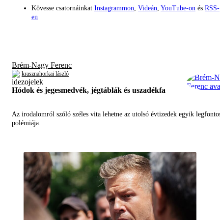
Kövesse csatornáinkat
Instagrammon
,
Videán
,
YouTube-on
és
RSS-
en
Brém-Nagy Ferenc
krasznahorkai lászló
Hódok és jegesmedvék, jégtáblák és uszadékfa
Az irodalomról szóló széles vita lehetne az utolsó évtizedek egyik legfont
polémiája.