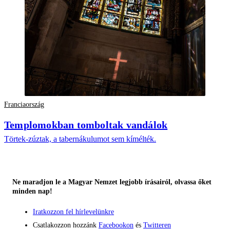
Franciaország
Templomokban tomboltak vandálok
Törtek-zúztak, a tabernákulumot sem kímélték.
Ne maradjon le a Magyar Nemzet legjobb írásairól, olvassa őket
minden nap!
Iratkozzon fel hírlevelünkre
Csatlakozzon hozzánk
Facebookon
és
Twitteren