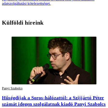
adatszolgáltatási kötelezettséget.
Külföldi híreink
Panyi Szabolcs
Hűségdíjak a Soros-hálózattól: a Szijjártó Péter
számát idegen szolgálatnak kiadó Panyi Szabolcs