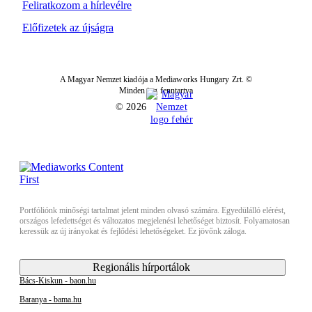
Feliratkozom a hírlevélre
Előfizetek az újságra
A Magyar Nemzet kiadója a Mediaworks Hungary Zrt. ©
Minden jog fenntartva
© 2026
Portfóliónk minőségi tartalmat jelent minden olvasó számára. Egyedülálló elérést,
országos lefedettséget és változatos megjelenési lehetőséget biztosít. Folyamatosan
keressük az új irányokat és fejlődési lehetőségeket. Ez jövőnk záloga.
Regionális hírportálok
Bács-Kiskun - baon.hu
Baranya - bama.hu