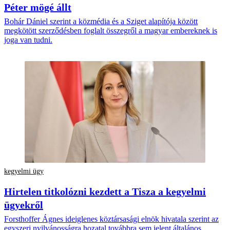
Péter mögé állt
Bohár Dániel szerint a közmédia és a Sziget alapítója között
megkötött szerződésben foglalt összegről a magyar embereknek is
joga van tudni.
kegyelmi ügy
Hirtelen titkolózni kezdett a Tisza a kegyelmi
ügyekről
Forsthoffer Ágnes ideiglenes köztársasági elnök hivatala szerint az
egyszeri nyilvánosságra hozatal továbbra sem jelent általános