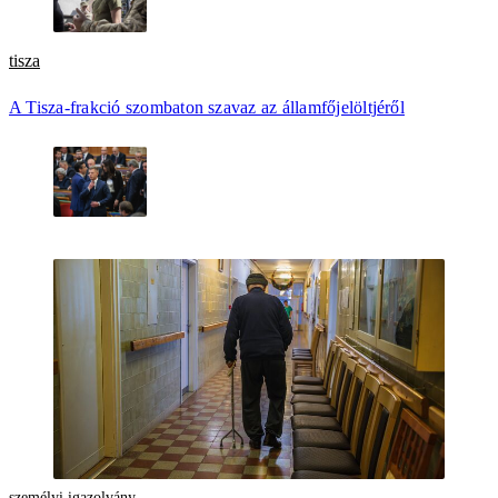
tisza
A Tisza-frakció szombaton szavaz az államfőjelöltjéről
személyi igazolvány