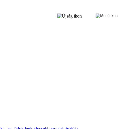
 és a családok legkedvesebb rágcsálnivalója.