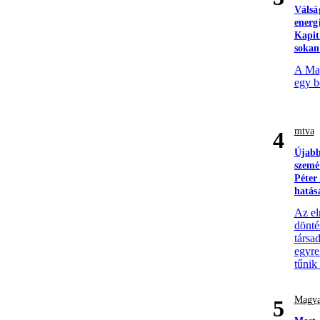
Válsá
energ
Kapit
sokan
A Mag
egy b
mtva
4
Újabb
szemé
Péter
hatás
Az el
döntés
társa
egyre
tűnik
Magya
5