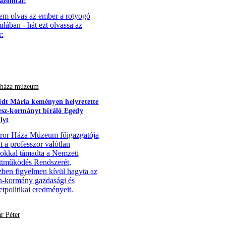
azonnal!
em olvas az ember a rotyogó
ulában - hát ezt olvassa az
:
r háza múzeum
dt Mária keményen helyretette
esz-kormányt bíráló Egedy
lyt
ror Háza Múzeum főigazgatója
t a professzor valótlan
ásokkal támadta a Nemzeti
tműködés Rendszerét,
ben figyelmen kívül hagyta az
-kormány gazdasági és
tpolitikai eredményeit.
r Péter