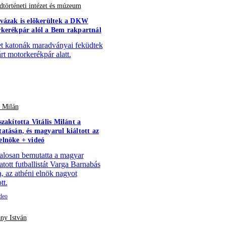
történeti intézet és múzeum
vázak is előkerültek a DKW
kerékpár alól a Bem rakpartnál
 katonák maradványai feküdtek
árt motorkerékpár alatt.
s Milán
szakította Vitális Milánt a
atásán, és magyarul kiáltott az
lnöke + videó
alosan bemutatta a magyar
atott futballistát Varga Barnabás
a, az athéni elnök nagyot
tt.
ny István