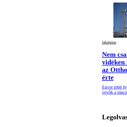
lakáspiac
Nem csa
vidéken i
az Ottho
érte
Egyre több fej
vevők a piaco
Legolva