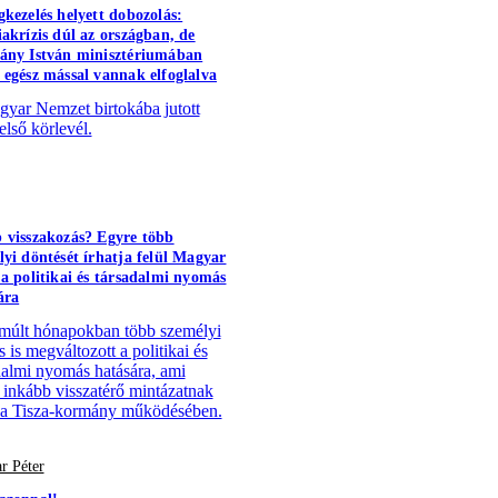
gkezelés helyett dobozolás:
iakrízis dúl az országban, de
ány István minisztériumában
 egész mással vannak elfoglalva
yar Nemzet birtokába jutott
első körlevél.
 visszakozás? Egyre több
lyi döntését írhatja felül Magyar
 a politikai és társadalmi nyomás
ára
múlt hónapokban több személyi
 is megváltozott a politikai és
dalmi nyomás hatására, ami
 inkább visszatérő mintázatnak
 a Tisza-kormány működésében.
r Péter