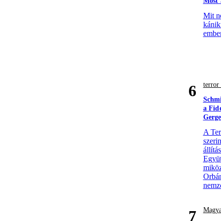
Most 
Mit n
kánik
ember
terro
6
Schmi
a Fid
Gerge
A Ter
szerin
állít
Együt
miköz
Orbán
nemze
Magya
7