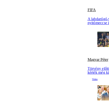
FIFA
A labdarúgó-
nyitómeccse 
Magyar Péter
Törvény előtt
kérték még k