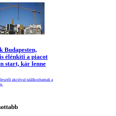
k Budapesten,
s élénkíti a piacot
n start, kár lenne
lesztői akcióval találkozhatnak a
n.
sottabb