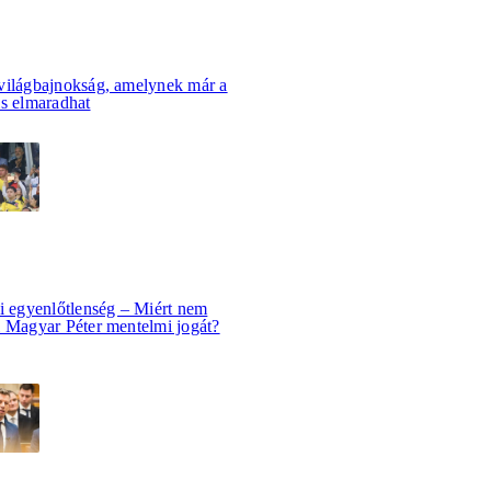
világbajnokság, amelynek már a
is elmaradhat
i egyenlőtlenség – Miért nem
i Magyar Péter mentelmi jogát?