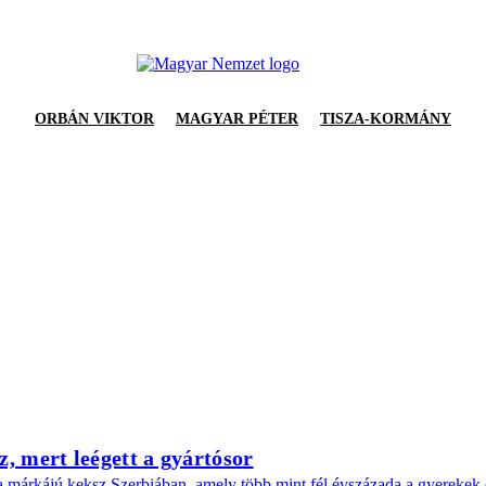
ORBÁN VIKTOR
MAGYAR PÉTER
TISZA-KORMÁNY
z, mert leégett a gyártósor
zma márkájú keksz Szerbiában, amely több mint fél évszázada a gyerekek