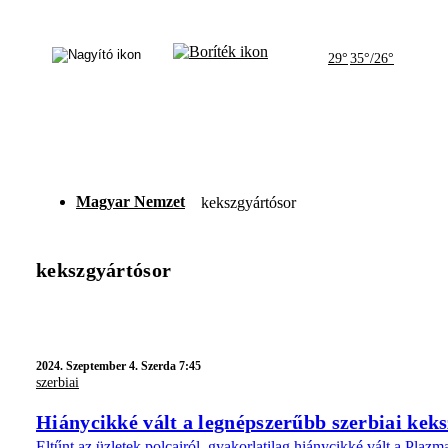
29°
35°/26°
Magyar Nemzet
kekszgyártósor
kekszgyártósor
2024.
Szeptember 4. Szerda 7:45
szerbiai
Hiánycikké vált a legnépszerűbb szerbiai keks
Eltűnt az üzletek polcairól, gyakorlatilag hiánycikké vált a Pla