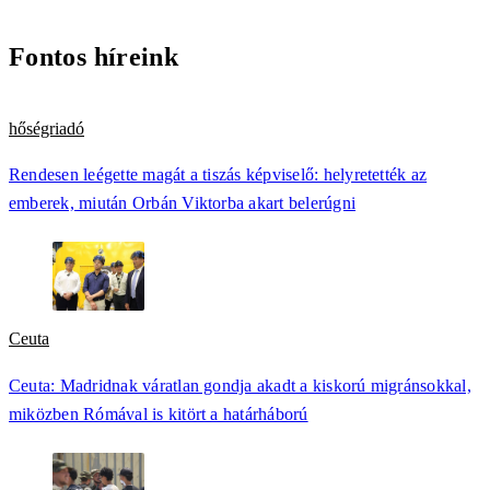
Fontos híreink
hőségriadó
Rendesen leégette magát a tiszás képviselő: helyretették az
emberek, miután Orbán Viktorba akart belerúgni
Ceuta
Ceuta: Madridnak váratlan gondja akadt a kiskorú migránsokkal,
miközben Rómával is kitört a határháború