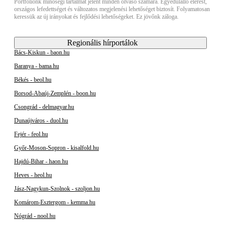
Portfóliónk minőségi tartalmat jelent minden olvasó számára. Egyedülálló elérést,
országos lefedettséget és változatos megjelenési lehetőséget biztosít. Folyamatosan
keressük az új irányokat és fejlődési lehetőségeket. Ez jövőnk záloga.
Regionális hírportálok
Bács-Kiskun - baon.hu
Baranya - bama.hu
Békés - beol.hu
Borsod-Abaúj-Zemplén - boon.hu
Csongrád - delmagyar.hu
Dunaújváros - duol.hu
Fejér - feol.hu
Győr-Moson-Sopron - kisalfold.hu
Hajdú-Bihar - haon.hu
Heves - heol.hu
Jász-Nagykun-Szolnok - szoljon.hu
Komárom-Esztergom - kemma.hu
Nógrád - nool.hu