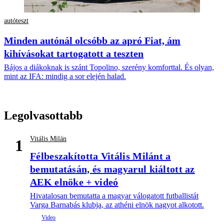
autóteszt
Minden autónál olcsóbb az apró Fiat, ám
kihívásokat tartogatott a teszten
Bájos a diákoknak is szánt Topolino, szerény komforttal. És olyan,
mint az IFA: mindig a sor elején halad.
Legolvasottabb
Vitális Milán
1
Félbeszakította Vitális Milánt a
bemutatásán, és magyarul kiáltott az
AEK elnöke + videó
Hivatalosan bemutatta a magyar válogatott futballistát
Varga Barnabás klubja, az athéni elnök nagyot alkotott.