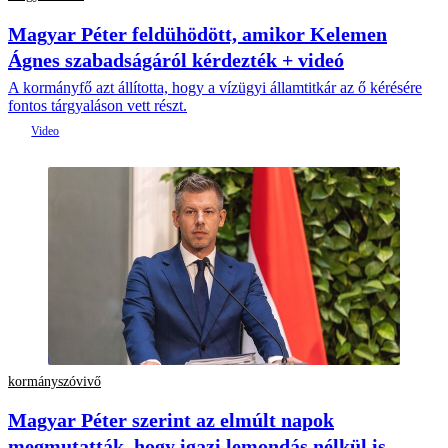
Magyar Péter feldühödött, amikor Kelemen
Ágnes szabadságáról kérdezték + videó
A kormányfő azt állította, hogy a vízügyi államtitkár az ő kérésére
fontos tárgyaláson vett részt.
kormányszóvivő
Magyar Péter szerint az elmúlt napok
megmutatták, hogy igazi lemondás nélkül is