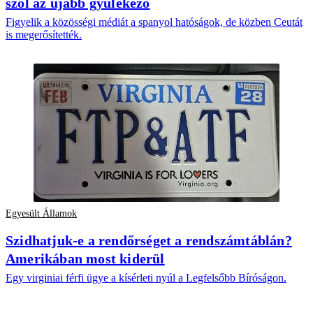
szól az újabb gyülekező
Figyelik a közösségi médiát a spanyol hatóságok, de közben Ceutát
is megerősítették.
Egyesült Államok
Szidhatjuk-e a rendőrséget a rendszámtáblán?
Amerikában most kiderül
Egy virginiai férfi ügye a kísérleti nyúl a Legfelsőbb Bíróságon.