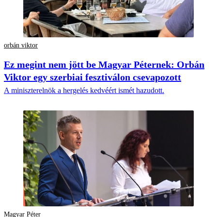
orbán viktor
Ez megint nem jött be Magyar Péternek: Orbán
Viktor egy szerbiai fesztiválon csevapozott
A miniszterelnök a hergelés kedvéért ismét hazudott.
Magyar Péter