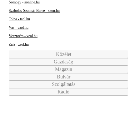
Somogy - sonline.hu
Szabolcs-Szatmár-Bereg - szon.hu
Tolna - teol.hu
Vas - vaol.hu
Veszprém - veol.hu
Zala - zaol.hu
Közélet
Gazdaság
Magazin
Bulvár
Szolgáltatás
Rádió