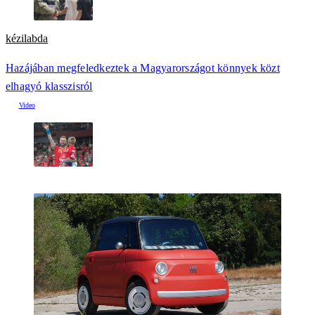
kézilabda
Hazájában megfeledkeztek a Magyarországot könnyek közt
elhagyó klasszisról