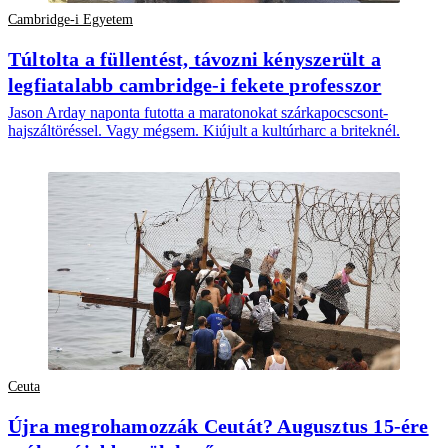
Cambridge-i Egyetem
Túltolta a füllentést, távozni kényszerült a
legfiatalabb cambridge-i fekete professzor
Jason Arday naponta futotta a maratonokat szárkapocscsont-
hajszáltöréssel. Vagy mégsem. Kiújult a kultúrharc a briteknél.
Ceuta
Újra megrohamozzák Ceutát? Augusztus 15-ére