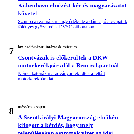
Köbenhavn elnézést kér és magyarázatot
követel
Szamba a szaunában – így értékelte a dán sajtó a csapatuk
fölényes győzelmét a DVSC otthonában.
hm hadtörténeti intézet és múzeum
7
Csontvázak is előkerültek a DKW
motorkerékpár alól a Bem rakpartnál
Német katonák maradványai feküdtek a feltárt
motorkerékpár alatt.
mészáros csoport
8
A Szentkirályi Magyarország elnökén
kifogott a kérdés, hogy mely
településeken osztottak vizet az idei