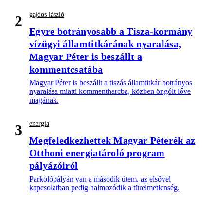
gajdos lászló
2
Egyre botrányosabb a Tisza-kormány
vízügyi államtitkárának nyaralása,
Magyar Péter is beszállt a
kommentcsatába
Magyar Péter is beszállt a tiszás államtitkár botrányos
nyaralása miatti kommentharcba, közben öngólt lőve
magának.
energia
3
Megfeledkezhettek Magyar Péterék az
Otthoni energiatároló program
pályázóiról
Parkolópályán van a második ütem, az elsővel
kapcsolatban pedig halmozódik a türelmetlenség.