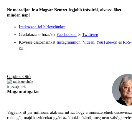
Ne maradjon le a Magyar Nemzet legjobb írásairól, olvassa őket
minden nap!
Iratkozzon fel hírlevelünkre
Csatlakozzon hozzánk
Facebookon
és
Twitteren
Kövesse csatornáinkat
Instagrammon
,
Videán
,
YouTube-on
és
RSS-
en
Gajdics Ottó
miniszterelnök
Magamutogatás
Vagyunk itt pár millióan, akik szerint az, hogy a miniszterelnök összevissz
rohangál, majd kisvideókat gyárt az ámokfutásáról, még nem válságkezelés