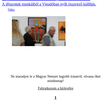
A díjazottak munkáiból a Vigadóban nyílt összegző kiállítás.
Ne maradjon le a Magyar Nemzet legjobb írásairól, olvassa őket
mindennap!
Feliratkozom a hírlevélre
1