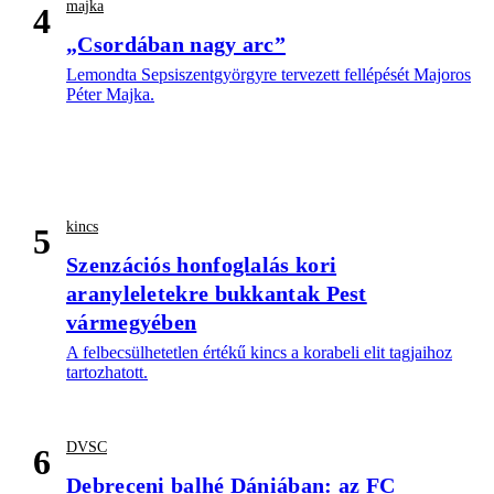
majka
4
„Csordában nagy arc”
Lemondta Sepsiszentgyörgyre tervezett fellépését Majoros
Péter Majka.
kincs
5
Szenzációs honfoglalás kori
aranyleletekre bukkantak Pest
vármegyében
A felbecsülhetetlen értékű kincs a korabeli elit tagjaihoz
tartozhatott.
DVSC
6
Debreceni balhé Dániában: az FC