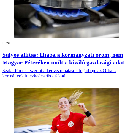
tisza
Súlyos állítás: Hiába a kormányzati öröm, nem
Magyar Péteréken múlt a kiváló gazdasági adat
Szalai Piroska szerint a kedvező hatások legtöbbje az Orbán-
kormányok intézkedéseiből fakad.