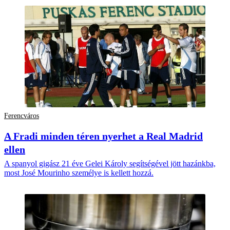
Ferencváros
A Fradi minden téren nyerhet a Real Madrid
ellen
A spanyol gigász 21 éve Gelei Károly segítségével jött hazánkba,
most José Mourinho személye is kellett hozzá.