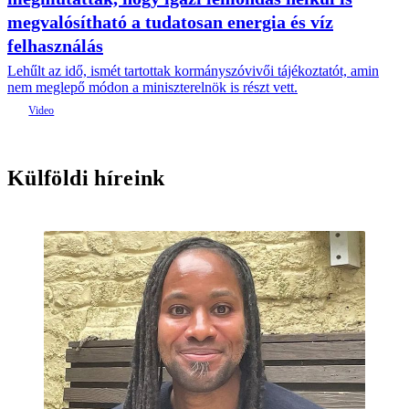
megvalósítható a tudatosan energia és víz
felhasználás
Lehűlt az idő, ismét tartottak kormányszóvivői tájékoztatót, amin
nem meglepő módon a miniszterelnök is részt vett.
Külföldi híreink