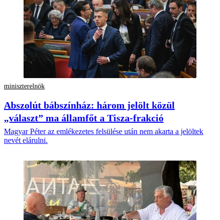
miniszterelnök
Abszolút bábszínház: három jelölt közül
„választ” ma államfőt a Tisza-frakció
Magyar Péter az emlékezetes felsülése után nem akarta a jelöltek
nevét elárulni.