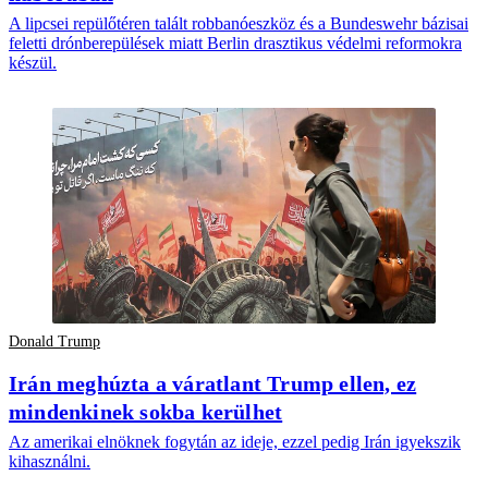
A lipcsei repülőtéren talált robbanóeszköz és a Bundeswehr bázisai
feletti drónberepülések miatt Berlin drasztikus védelmi reformokra
készül.
Donald Trump
Irán meghúzta a váratlant Trump ellen, ez
mindenkinek sokba kerülhet
Az amerikai elnöknek fogytán az ideje, ezzel pedig Irán igyekszik
kihasználni.