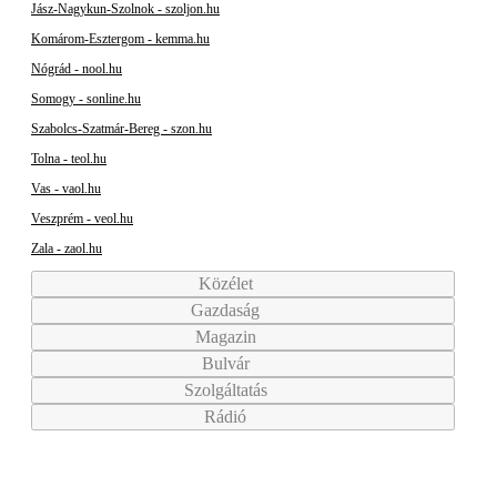
Jász-Nagykun-Szolnok - szoljon.hu
Komárom-Esztergom - kemma.hu
Nógrád - nool.hu
Somogy - sonline.hu
Szabolcs-Szatmár-Bereg - szon.hu
Tolna - teol.hu
Vas - vaol.hu
Veszprém - veol.hu
Zala - zaol.hu
Közélet
Gazdaság
Magazin
Bulvár
Szolgáltatás
Rádió