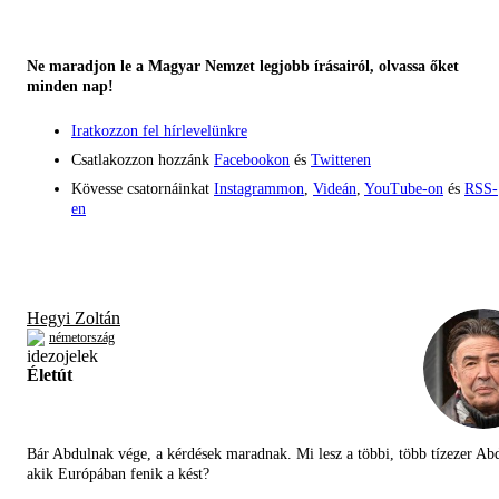
Ne maradjon le a Magyar Nemzet legjobb írásairól, olvassa őket
minden nap!
Iratkozzon fel hírlevelünkre
Csatlakozzon hozzánk
Facebookon
és
Twitteren
Kövesse csatornáinkat
Instagrammon
,
Videán
,
YouTube-on
és
RSS-
en
Hegyi Zoltán
németország
Életút
Bár Abdulnak vége, a kérdések maradnak. Mi lesz a többi, több tízezer Abd
akik Európában fenik a kést?