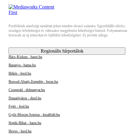
Portfóliónk minőségi tartalmat jelent minden olvasó számára. Egyedülálló elérést,
országos lefedettséget és változatos megjelenési lehetőséget biztosít. Folyamatosan
keressük az új irányokat és fejlődési lehetőségeket. Ez jövőnk záloga.
Regionális hírportálok
Bács-Kiskun - baon.hu
Baranya - bama.hu
Békés - beol.hu
Borsod-Abaúj-Zemplén - boon.hu
Csongrád - delmagyar.hu
Dunaújváros - duol.hu
Fejér - feol.hu
Győr-Moson-Sopron - kisalfold.hu
Hajdú-Bihar - haon.hu
Heves - heol.hu