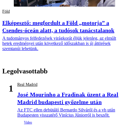
Föld
Elképesztő: megfordult a Föld „motorja” a
Csendes-óceán alatt, a tudósok tanácstalanok
A tudományos felfedezések virágkorát éljük jelenleg, az elmúlt
hetek eredményei után következő időszakban is új áttörések
szemtanúi lehetünk.
Legolvasottabb
Real Madrid
1
José Mourinho a Fradinak üzent a Real
Madrid budapesti győzelme után
Az FTC ellen debütáló Bernardo Silváról és a vb után
Budapesten visszatérő Vinícius Júniorról is beszélt.