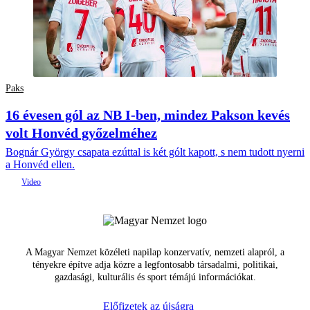
Paks
16 évesen gól az NB I-ben, mindez Pakson kevés
volt Honvéd győzelméhez
Bognár György csapata ezúttal is két gólt kapott, s nem tudott nyerni
a Honvéd ellen.
A Magyar Nemzet közéleti napilap konzervatív, nemzeti alapról, a
tényekre építve adja közre a legfontosabb társadalmi, politikai,
gazdasági, kulturális és sport témájú információkat.
Előfizetek az újságra