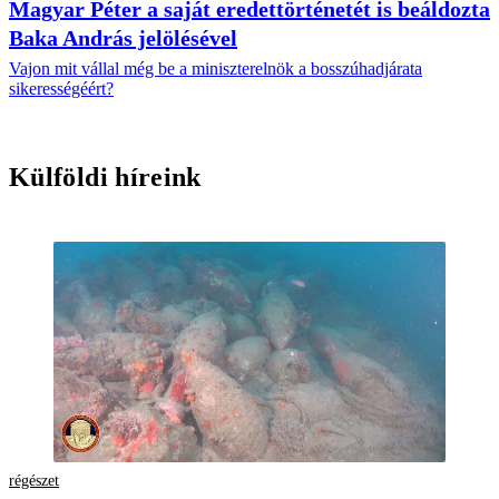
Magyar Péter a saját eredettörténetét is beáldozta
Baka András jelölésével
Vajon mit vállal még be a miniszterelnök a bosszúhadjárata
sikerességéért?
Külföldi híreink
régészet