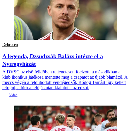
Debrecen
A legenda, Dzsudzsák Balázs intézte el a
Nyíregyházát
A DVSC az első félidőben rettenetesen focizott, a másodikban a
klub ikonikus játékosa mentette meg a csapatot az újabb blamától. A
meccs végén a feldühödött vendégedzőt, Bódog Tamást úgy kellett
lefogni, a bíró a lefújás után kiállította az edzőt.