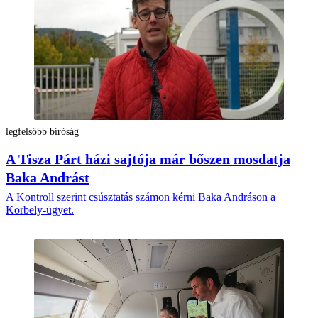
legfelsőbb bíróság
A Tisza Párt házi sajtója már bőszen mosdatja
Baka Andrást
A Kontroll szerint csúsztatás számon kérni Baka Andráson a
Korbely-ügyet.