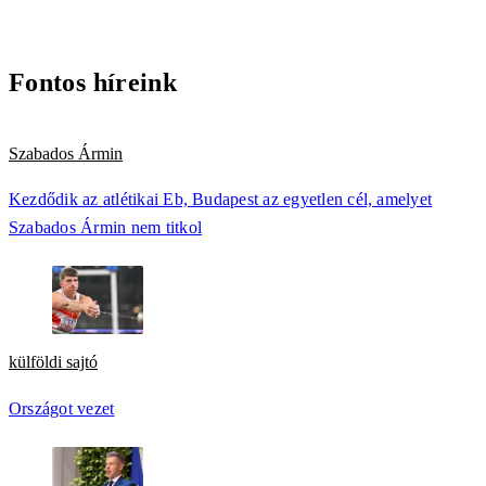
Fontos híreink
Szabados Ármin
Kezdődik az atlétikai Eb, Budapest az egyetlen cél, amelyet
Szabados Ármin nem titkol
külföldi sajtó
Országot vezet