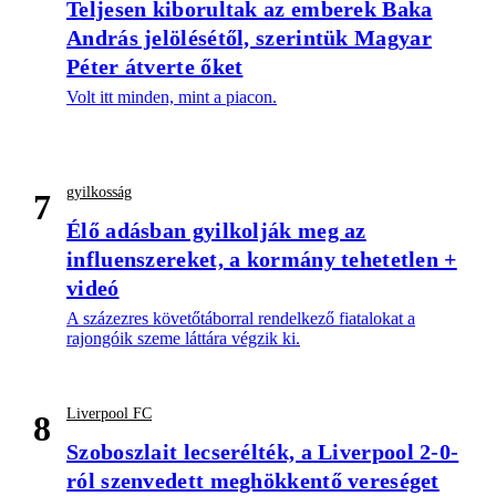
Teljesen kiborultak az emberek Baka
András jelölésétől, szerintük Magyar
Péter átverte őket
Volt itt minden, mint a piacon.
gyilkosság
7
Élő adásban gyilkolják meg az
influenszereket, a kormány tehetetlen +
videó
A százezres követőtáborral rendelkező fiatalokat a
rajongóik szeme láttára végzik ki.
Liverpool FC
8
Szoboszlait lecserélték, a Liverpool 2-0-
ról szenvedett meghökkentő vereséget