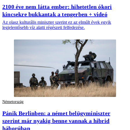
2100 éve nem látta ember: hihetetlen ókori
kincsekre bukkantak a tengerben + videó
Az olasz kulturális miniszter szerint ez az elmúlt évek egyik
legjelentősebb víz alatti régészeti felfedezése.
Németország
Pánik Berlinben: a német belügyminiszter
szerint már nyakig benne vannak a hibrid
háborúban