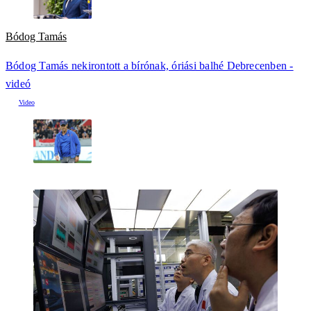
Bódog Tamás
Bódog Tamás nekirontott a bírónak, óriási balhé Debrecenben -
videó