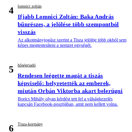
lomnici zoltán
4
Ifjabb Lomnici Zoltán: Baka András
bűnrészes, a jelölése több szempontból
visszás
Az alkotmányjogász szerint a Tisza jelöltje több okból sem
képes megtestesíteni a nemzet egységét.
hőségriadó
5
Rendesen leégette magát a tiszás
képviselő: helyretették az emberek,
miután Orbán Viktorba akart belerúgni
Borics Mihály olyan kérdést tett fel a válságkezelés
kapcsán Facebook-posztjában, amit nem kellett volna.
Tisza-kormány
6