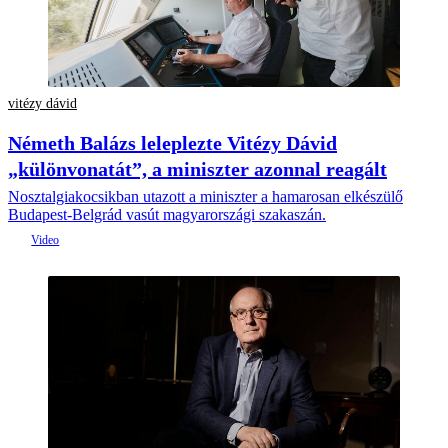
vitézy dávid
Németh Balázs leleplezte Vitézy Dávid
„különvonatát”, a miniszter azonnal reagált
Nosztalgiakocsikban utazott a miniszter a hamarosan elkészülő
Budapest-Belgrád vasút magyarországi szakaszán.