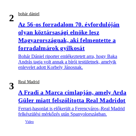
bohár dániel
2
Az 56-os forradalom 70. évfordulóján
olyan köztársasági elnöke lesz
Magyarországnak, aki felmentette a
forradalmárok gyilkosát
Bohár Dániel riporter emlékeztetett arra, hogy Baka
András tagja volt annak a bírói testületnek, amelyik
enlevelet adott Korbely Jánosnak.
Real Madrid
3
A Fradi a Marca címlapján, amely Arda
Güler miatt felszólította Real Madridot
Ferrari-hasonlat is előkerült a Ferencváros–Real Madrid
felkészülési mérkőzés után Spanyolországban.