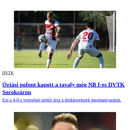
DVTK
Óriási pofont kapott a tavaly még NB I-es DVTK
Soroksáron
Ezt a 4-0-s vereséget nehéz lesz a drukkereknek megmagyarázni.