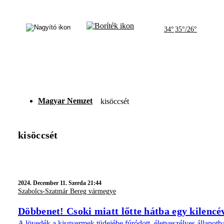
34°
35°/26°
Magyar Nemzet
kisöccsét
kisöccsét
2024.
December 11. Szerda 21:44
Szabolcs-Szatmár Bereg vármegye
Döbbenet! Csoki miatt lőtte hátba egy kilencév
A lövedék a kisgyermek tüdejébe fúródott, életveszélyes állapotb