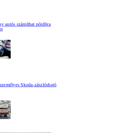
y autós számíthat pótdíjra
án
tszemélyes Skoda-zászlóshajó