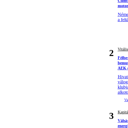
Csont
motor
Német
a felt
Vitáli
2
Félbe
bemut
AEK e
Hivat
válog
klubj
alkoto
Kapitá
3
Válsá
energ