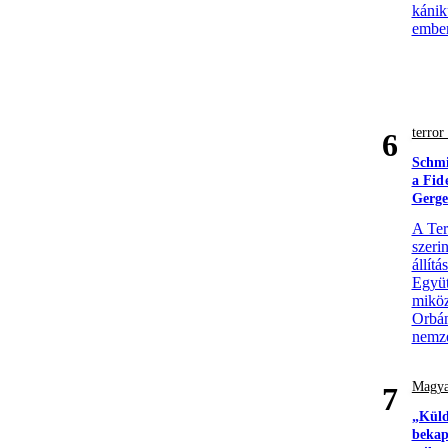
kánik
ember
terro
6
Schmi
a Fid
Gerge
A Ter
szerin
állít
Együt
miköz
Orbán
nemze
Magya
7
„Küld
bekap