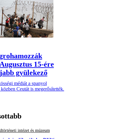
grohamozzák
Augusztus 15-ére
újabb gyülekező
zösségi médiát a spanyol
 közben Ceutát is megerősítették.
sottabb
történeti intézet és múzeum