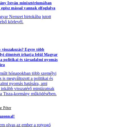
ány István minisztériumában
 egész mással vannak elfoglalva
yar Nemzet birtokába jutott
első körlevél.
 visszakozás? Egyre több
lyi döntését írhatja felül Magyar
 a politikai és társadalmi nyomás
ára
múlt hónapokban több személyi
 is megváltozott a politikai és
dalmi nyomás hatására, ami
 inkább visszatérő mintázatnak
 a Tisza-kormány működésében.
r Péter
azonnal!
em olvas az ember a rotyogó