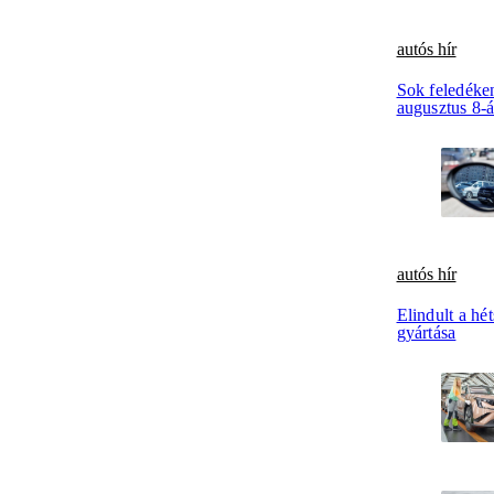
autós hír
Sok feledéken
augusztus 8-
autós hír
Elindult a hé
gyártása