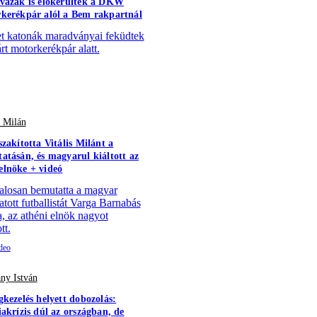
vázak is előkerültek a DKW
kerékpár alól a Bem rakpartnál
 katonák maradványai feküdtek
árt motorkerékpár alatt.
s Milán
szakította Vitális Milánt a
atásán, és magyarul kiáltott az
lnöke + videó
alosan bemutatta a magyar
atott futballistát Varga Barnabás
a, az athéni elnök nagyot
tt.
ny István
gkezelés helyett dobozolás:
iakrízis dúl az országban, de