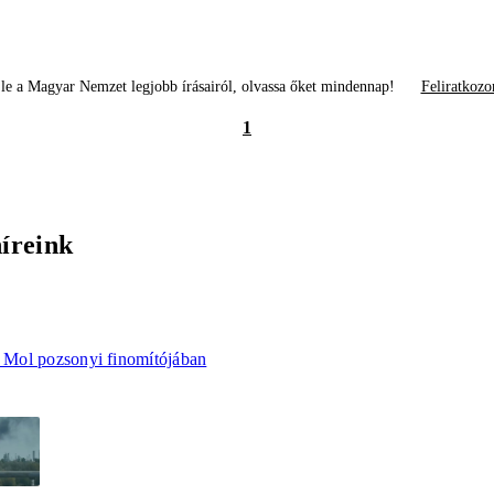
le a Magyar Nemzet legjobb írásairól, olvassa őket mindennap!
Feliratkozo
1
híreink
a Mol pozsonyi finomítójában