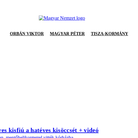
ORBÁN VIKTOR
MAGYAR PÉTER
TISZA-KORMÁNY
es kisfiú a hatéves kisöccsét + videó
an, mentőhelikopterrel vitték kórházba.