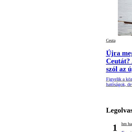
Ceuta
Újra me
Ceutát? 
szól az 
Figyelik a kö
hatóságok, de
Legolva
hm had
1