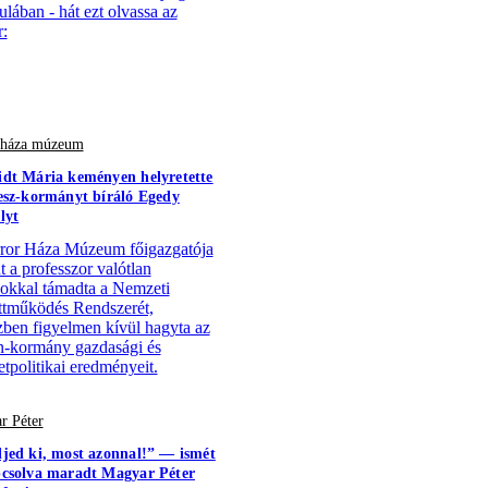
ulában - hát ezt olvassa az
:
r háza múzeum
dt Mária keményen helyretette
esz-kormányt bíráló Egedy
lyt
ror Háza Múzeum főigazgatója
t a professzor valótlan
ásokkal támadta a Nemzeti
tműködés Rendszerét,
ben figyelmen kívül hagyta az
-kormány gazdasági és
tpolitikai eredményeit.
r Péter
jed ki, most azonnal!” — ismét
csolva maradt Magyar Péter