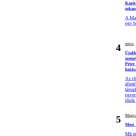
Kapit
sokan
A Mag
egy b
mtva
4
Újabb
szemé
Péter
hatás
Az el
döntés
társa
egyre
tűnik
Magya
5
Most 
Mit n