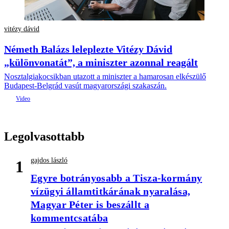
vitézy dávid
Németh Balázs leleplezte Vitézy Dávid
„különvonatát”, a miniszter azonnal reagált
Nosztalgiakocsikban utazott a miniszter a hamarosan elkészülő
Budapest-Belgrád vasút magyarországi szakaszán.
Legolvasottabb
gajdos lászló
1
Egyre botrányosabb a Tisza-kormány
vízügyi államtitkárának nyaralása,
Magyar Péter is beszállt a
kommentcsatába