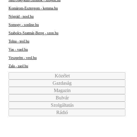
Komárom-Esztergom - kemma.hu
Nógrád - nool.hu
Somogy - sonline.hu
Szabolcs-Szatmár-Bereg - szon.hu
Tolna - teol.hu
Vas - vaol.hu
Veszprém - veol.hu
Zala - zaol.hu
Közélet
Gazdaság
Magazin
Bulvár
Szolgáltatás
Rádió