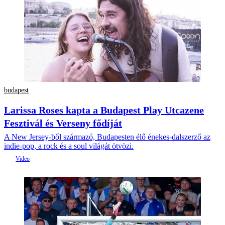
budapest
Larissa Roses kapta a Budapest Play Utcazene
Fesztivál és Verseny fődíját
A New Jersey-ből származó, Budapesten élő énekes-dalszerző az
indie-pop, a rock és a soul világát ötvözi.