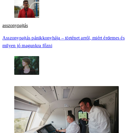
asszonypajtás
Asszonypajtás pánikkonyhája – történet arról, miért érdemes és
milyen jó magunkra főzni