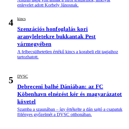
enlevelet adott Korbely Jánosnak.
kincs
4
Szenzációs honfoglalás kori
aranyleletekre bukkantak Pest
vármegyében
A felbecsülhetetlen értékű kincs a korabeli elit tagjaihoz
tartozhatott.
DVSC
5
Debreceni balhé Dániában: az FC
Köbenhavn elnézést kér és magyarázatot
követel
Szamba a szaunában – így értékelte a dán sajtó a csapatuk
fölényes győzelmét a DVSC otthonában.