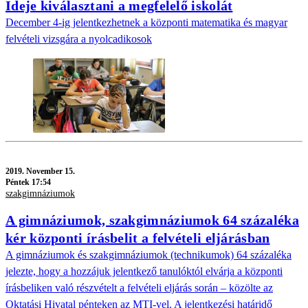
Ideje kiválasztani a megfelelő iskolát
December 4-ig jelentkezhetnek a központi matematika és magyar
felvételi vizsgára a nyolcadikosok
2019.
November 15.
Péntek 17:54
szakgimnáziumok
A gimnáziumok, szakgimnáziumok 64 százaléka
kér központi írásbelit a felvételi eljárásban
A gimnáziumok és szakgimnáziumok (technikumok) 64 százaléka
jelezte, hogy a hozzájuk jelentkező tanulóktól elvárja a központi
írásbeliken való részvételt a felvételi eljárás során – közölte az
Oktatási Hivatal pénteken az MTI-vel. A jelentkezési határidő