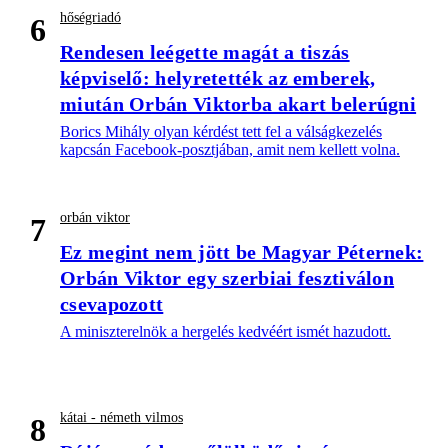
hőségriadó
6
Rendesen leégette magát a tiszás
képviselő: helyretették az emberek,
miután Orbán Viktorba akart belerúgni
Borics Mihály olyan kérdést tett fel a válságkezelés
kapcsán Facebook-posztjában, amit nem kellett volna.
orbán viktor
7
Ez megint nem jött be Magyar Péternek:
Orbán Viktor egy szerbiai fesztiválon
csevapozott
A miniszterelnök a hergelés kedvéért ismét hazudott.
kátai - németh vilmos
8