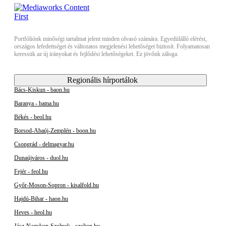
Portfóliónk minőségi tartalmat jelent minden olvasó számára. Egyedülálló elérést,
országos lefedettséget és változatos megjelenési lehetőséget biztosít. Folyamatosan
keressük az új irányokat és fejlődési lehetőségeket. Ez jövőnk záloga.
Regionális hírportálok
Bács-Kiskun - baon.hu
Baranya - bama.hu
Békés - beol.hu
Borsod-Abaúj-Zemplén - boon.hu
Csongrád - delmagyar.hu
Dunaújváros - duol.hu
Fejér - feol.hu
Győr-Moson-Sopron - kisalfold.hu
Hajdú-Bihar - haon.hu
Heves - heol.hu
Jász-Nagykun-Szolnok - szoljon.hu