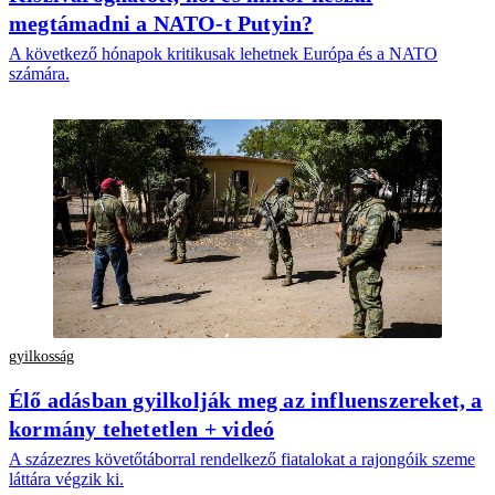
megtámadni a NATO-t Putyin?
A következő hónapok kritikusak lehetnek Európa és a NATO
számára.
gyilkosság
Élő adásban gyilkolják meg az influenszereket, a
kormány tehetetlen + videó
A százezres követőtáborral rendelkező fiatalokat a rajongóik szeme
láttára végzik ki.