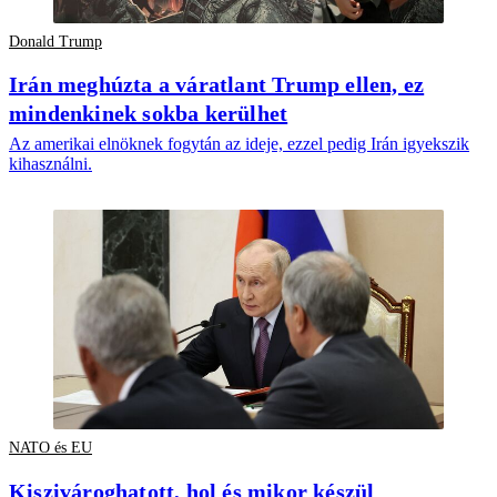
Donald Trump
Irán meghúzta a váratlant Trump ellen, ez
mindenkinek sokba kerülhet
Az amerikai elnöknek fogytán az ideje, ezzel pedig Irán igyekszik
kihasználni.
NATO és EU
Kiszivároghatott, hol és mikor készül