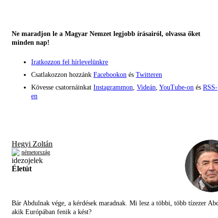
Ne maradjon le a Magyar Nemzet legjobb írásairól, olvassa őket
minden nap!
Iratkozzon fel hírlevelünkre
Csatlakozzon hozzánk
Facebookon
és
Twitteren
Kövesse csatornáinkat
Instagrammon
,
Videán
,
YouTube-on
és
RSS-
en
Hegyi Zoltán
németország
Életút
Bár Abdulnak vége, a kérdések maradnak. Mi lesz a többi, több tízezer Abd
akik Európában fenik a kést?