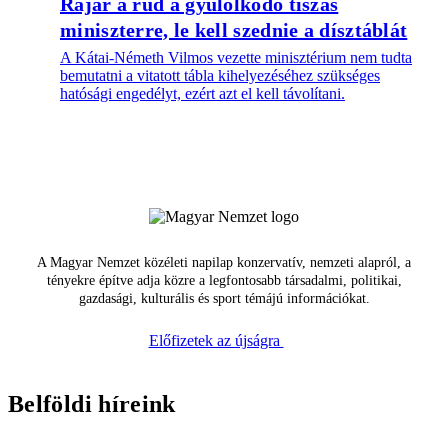
Rájár a rúd a gyűlölködő tiszás
miniszterre, le kell szednie a dísztáblát
A Kátai-Németh Vilmos vezette minisztérium nem tudta
bemutatni a vitatott tábla kihelyezéséhez szükséges
hatósági engedélyt, ezért azt el kell távolítani.
A Magyar Nemzet közéleti napilap konzervatív, nemzeti alapról, a
tényekre építve adja közre a legfontosabb társadalmi, politikai,
gazdasági, kulturális és sport témájú információkat.
Előfizetek az újságra
Belföldi híreink