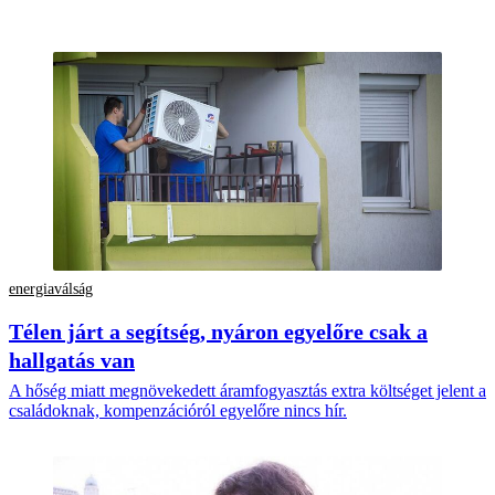
energiaválság
Télen járt a segítség, nyáron egyelőre csak a
hallgatás van
A hőség miatt megnövekedett áramfogyasztás extra költséget jelent a
családoknak, kompenzációról egyelőre nincs hír.