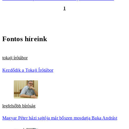
1
Fontos híreink
tokaji írótábor
Kezdődik a Tokaji Írótábor
legfelsőbb bíróság
Magyar Péter házi sajtója már bőszen mosdatja Baka Andrást