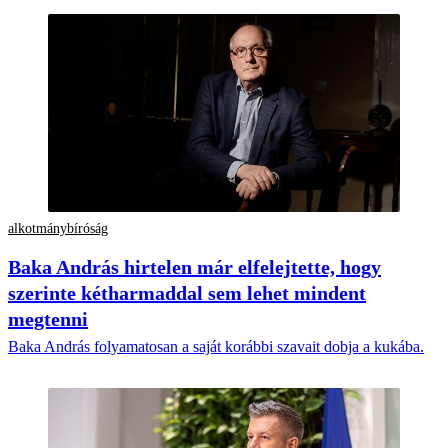
alkotmánybíróság
Baka András hirtelen már elfelejtette, hogy
szerinte kétharmaddal sem lehet mindent
megtenni
Baka András folyamatosan a saját korábbi szavait dobja a kukába.