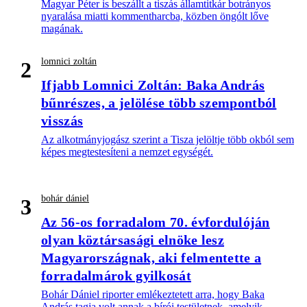
Magyar Péter is beszállt a tiszás államtitkár botrányos
nyaralása miatti kommentharcba, közben öngólt lőve
magának.
lomnici zoltán
2
Ifjabb Lomnici Zoltán: Baka András
bűnrészes, a jelölése több szempontból
visszás
Az alkotmányjogász szerint a Tisza jelöltje több okból sem
képes megtestesíteni a nemzet egységét.
bohár dániel
3
Az 56-os forradalom 70. évfordulóján
olyan köztársasági elnöke lesz
Magyarországnak, aki felmentette a
forradalmárok gyilkosát
Bohár Dániel riporter emlékeztetett arra, hogy Baka
András tagja volt annak a bírói testületnek, amelyik