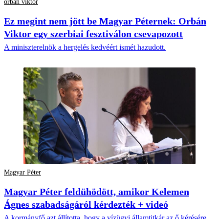
orbán viktor
Ez megint nem jött be Magyar Péternek: Orbán
Viktor egy szerbiai fesztiválon csevapozott
A miniszterelnök a hergelés kedvéért ismét hazudott.
Magyar Péter
Magyar Péter feldühödött, amikor Kelemen
Ágnes szabadságáról kérdezték + videó
A kormányfő azt állította, hogy a vízügyi államtitkár az ő kérésére