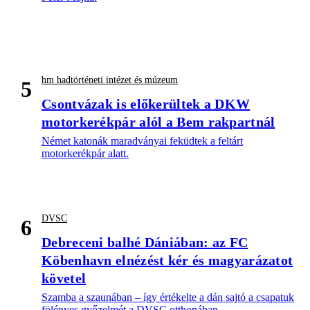
hm hadtörténeti intézet és múzeum
5
Csontvázak is előkerültek a DKW
motorkerékpár alól a Bem rakpartnál
Német katonák maradványai feküdtek a feltárt
motorkerékpár alatt.
DVSC
6
Debreceni balhé Dániában: az FC
Köbenhavn elnézést kér és magyarázatot
követel
Szamba a szaunában – így értékelte a dán sajtó a csapatuk
fölényes győzelmét a DVSC otthonában.