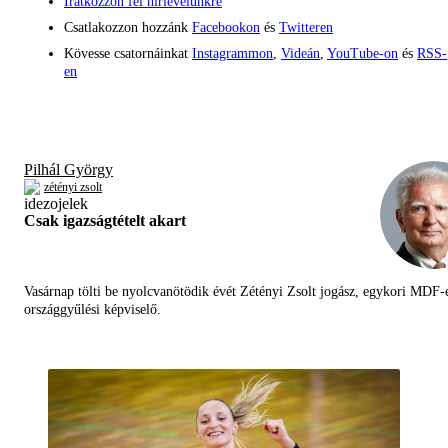
Iratkozzon fel hírlevelünkre
Csatlakozzon hozzánk
Facebookon
és
Twitteren
Kövesse csatornáinkat
Instagrammon
,
Videán
,
YouTube-on
és
RSS-
en
Pilhál György
zétényi zsolt
Csak igazságtételt akart
Vasárnap tölti be nyolcvanötödik évét Zétényi Zsolt jogász, egykori MDF-
országgyűlési képviselő.