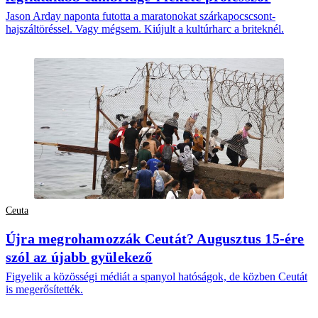
Jason Arday naponta futotta a maratonokat szárkapocscsont-
hajszáltöréssel. Vagy mégsem. Kiújult a kultúrharc a briteknél.
Ceuta
Újra megrohamozzák Ceutát? Augusztus 15-ére
szól az újabb gyülekező
Figyelik a közösségi médiát a spanyol hatóságok, de közben Ceutát
is megerősítették.