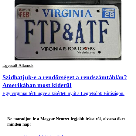
Egyesült Államok
Szidhatjuk-e a rendőrséget a rendszámtáblán?
Amerikában most kiderül
Egy virginiai férfi ügye a kísérleti nyúl a Legfelsőbb Bíróságon.
Ne maradjon le a Magyar Nemzet legjobb írásairól, olvassa őket
minden nap!