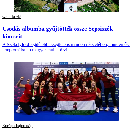
szent lászló
Csodás albumba gyűjtötték össze Sepsiszék
kincseit
A Székelyföld legdélebbi szeglete is minden részletében, minden ősi
templomában a magyar múltat őrzi.
Európa-bajnokság