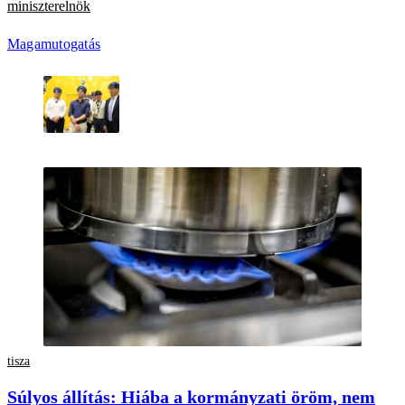
miniszterelnök
Magamutogatás
tisza
Súlyos állítás: Hiába a kormányzati öröm, nem