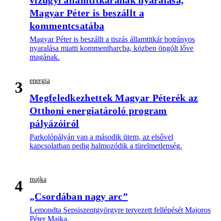
vízügyi államtitkárának nyaralása,
Magyar Péter is beszállt a
kommentcsatába
Magyar Péter is beszállt a tiszás államtitkár botrányos
nyaralása miatti kommentharcba, közben öngólt lőve
magának.
energia
3
Megfeledkezhettek Magyar Péterék az
Otthoni energiatároló program
pályázóiról
Parkolópályán van a második ütem, az elsővel
kapcsolatban pedig halmozódik a türelmetlenség.
majka
4
„Csordában nagy arc”
Lemondta Sepsiszentgyörgyre tervezett fellépését Majoros
Péter Majka.