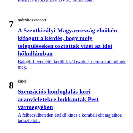
mészáros csoport
7
A Szentkirályi Magyarország elnökén
kifogott a kérdés, hogy mely
településeken osztottak vizet az idei
hőhullámban
Balogh Leventétől kértünk válaszokat, nem sokat tudtunk
meg.
kincs
8
Szenzációs honfoglalás kori
aranyleletekre bukkantak Pest
vármegyében
A felbecsülhetetlen értékű kincs a korabeli elit tagjaihoz
tartozhatott.