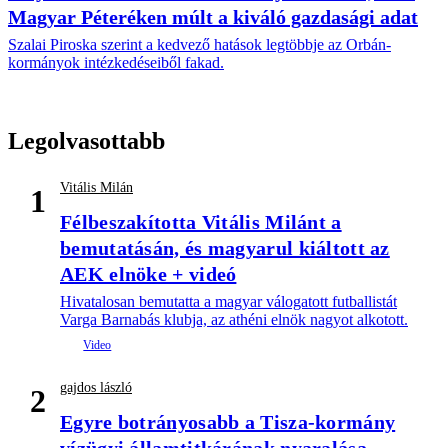
Magyar Péteréken múlt a kiváló gazdasági adat
Szalai Piroska szerint a kedvező hatások legtöbbje az Orbán-
kormányok intézkedéseiből fakad.
Legolvasottabb
Vitális Milán
1
Félbeszakította Vitális Milánt a
bemutatásán, és magyarul kiáltott az
AEK elnöke + videó
Hivatalosan bemutatta a magyar válogatott futballistát
Varga Barnabás klubja, az athéni elnök nagyot alkotott.
gajdos lászló
2
Egyre botrányosabb a Tisza-kormány