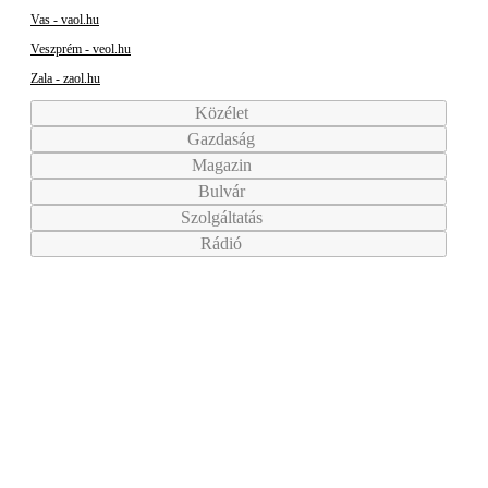
Vas - vaol.hu
Veszprém - veol.hu
Zala - zaol.hu
Közélet
Gazdaság
Magazin
Bulvár
Szolgáltatás
Rádió