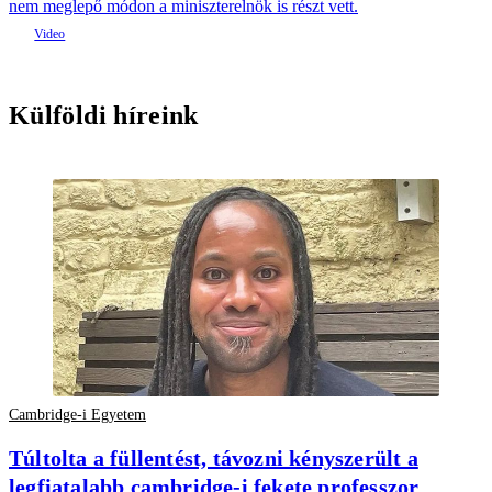
nem meglepő módon a miniszterelnök is részt vett.
Külföldi híreink
Cambridge-i Egyetem
Túltolta a füllentést, távozni kényszerült a
legfiatalabb cambridge-i fekete professzor