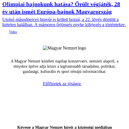
Olimpiai bajnokunk hatása? Őrült végjáték, 28
év után ismét Európa-bajnok Magyarország
Utolsó másodperces bravúr is kellett hozzá, a 22. lövés döntött a
hirtelen halálban. A mámoros őrjöngés enyhe kifejezés a történtekre.
A Magyar Nemzet közéleti napilap konzervatív, nemzeti alapról, a
tényekre építve adja közre a legfontosabb társadalmi, politikai,
gazdasági, kulturális és sport témájú információkat.
Előfizetek az újságra
Kövesse a Magyar Nemzet híreit a közösségi médiában