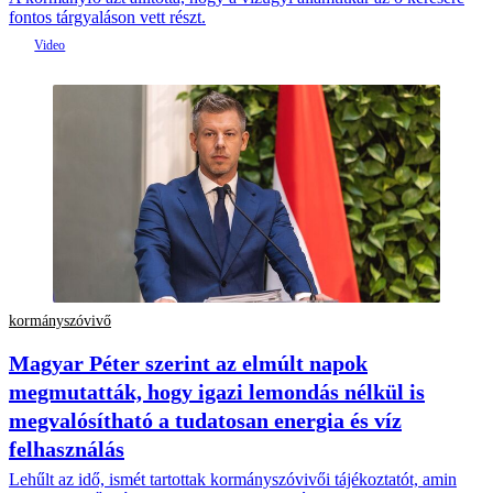
fontos tárgyaláson vett részt.
kormányszóvivő
Magyar Péter szerint az elmúlt napok
megmutatták, hogy igazi lemondás nélkül is
megvalósítható a tudatosan energia és víz
felhasználás
Lehűlt az idő, ismét tartottak kormányszóvivői tájékoztatót, amin