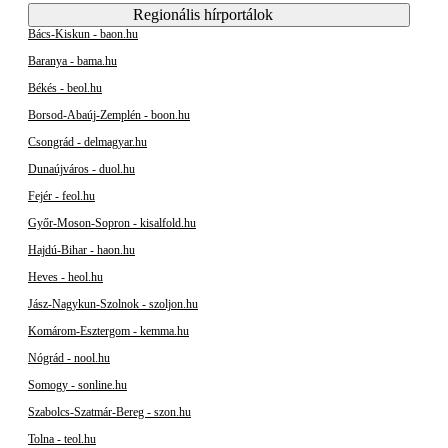
Regionális hírportálok
Bács-Kiskun - baon.hu
Baranya - bama.hu
Békés - beol.hu
Borsod-Abaúj-Zemplén - boon.hu
Csongrád - delmagyar.hu
Dunaújváros - duol.hu
Fejér - feol.hu
Győr-Moson-Sopron - kisalfold.hu
Hajdú-Bihar - haon.hu
Heves - heol.hu
Jász-Nagykun-Szolnok - szoljon.hu
Komárom-Esztergom - kemma.hu
Nógrád - nool.hu
Somogy - sonline.hu
Szabolcs-Szatmár-Bereg - szon.hu
Tolna - teol.hu