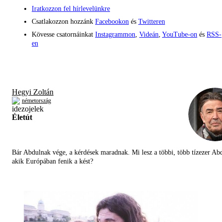
Iratkozzon fel hírlevelünkre
Csatlakozzon hozzánk
Facebookon
és
Twitteren
Kövesse csatornáinkat
Instagrammon
,
Videán
,
YouTube-on
és
RSS-
en
Hegyi Zoltán
németország
Életút
Bár Abdulnak vége, a kérdések maradnak. Mi lesz a többi, több tízezer Abd
akik Európában fenik a kést?