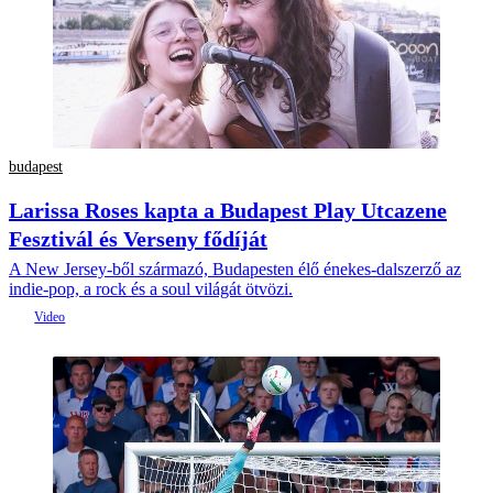
budapest
Larissa Roses kapta a Budapest Play Utcazene
Fesztivál és Verseny fődíját
A New Jersey-ből származó, Budapesten élő énekes-dalszerző az
indie-pop, a rock és a soul világát ötvözi.