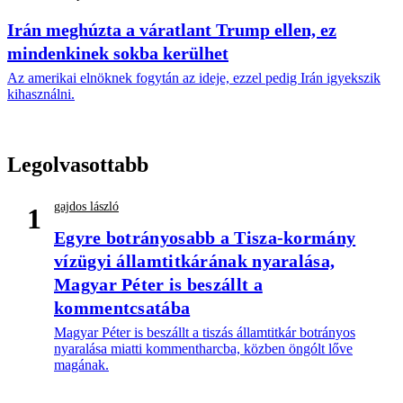
Irán meghúzta a váratlant Trump ellen, ez
mindenkinek sokba kerülhet
Az amerikai elnöknek fogytán az ideje, ezzel pedig Irán igyekszik
kihasználni.
Legolvasottabb
gajdos lászló
1
Egyre botrányosabb a Tisza-kormány
vízügyi államtitkárának nyaralása,
Magyar Péter is beszállt a
kommentcsatába
Magyar Péter is beszállt a tiszás államtitkár botrányos
nyaralása miatti kommentharcba, közben öngólt lőve
magának.