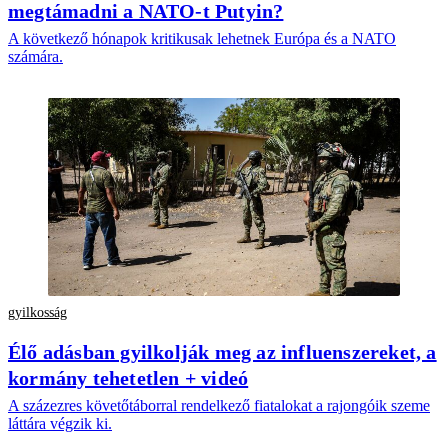
megtámadni a NATO-t Putyin?
A következő hónapok kritikusak lehetnek Európa és a NATO
számára.
gyilkosság
Élő adásban gyilkolják meg az influenszereket, a
kormány tehetetlen + videó
A százezres követőtáborral rendelkező fiatalokat a rajongóik szeme
láttára végzik ki.