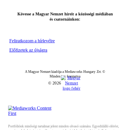
Kövesse a Magyar Nemzet híreit a közösségi médiában
és csatornáinkon:
Feliratkozom a hírlevélre
Előfizetek az újságra
A Magyar Nemzet kiadója a Mediaworks Hungary Zrt. ©
Minden jog fenntartva
© 2026
Portfóliónk minőségi tartalmat jelent minden olvasó számára. Egyedülálló elérést,