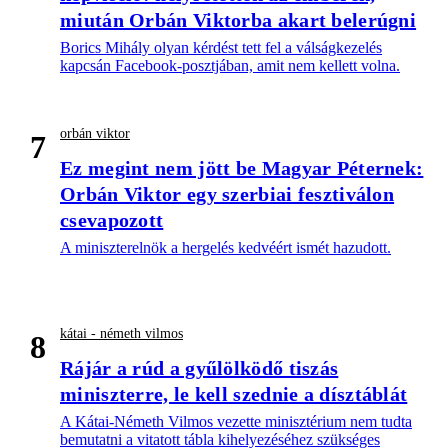
miután Orbán Viktorba akart belerúgni
Borics Mihály olyan kérdést tett fel a válságkezelés
kapcsán Facebook-posztjában, amit nem kellett volna.
orbán viktor
7
Ez megint nem jött be Magyar Péternek:
Orbán Viktor egy szerbiai fesztiválon
csevapozott
A miniszterelnök a hergelés kedvéért ismét hazudott.
kátai - németh vilmos
8
Rájár a rúd a gyűlölködő tiszás
miniszterre, le kell szednie a dísztáblát
A Kátai-Németh Vilmos vezette minisztérium nem tudta
bemutatni a vitatott tábla kihelyezéséhez szükséges