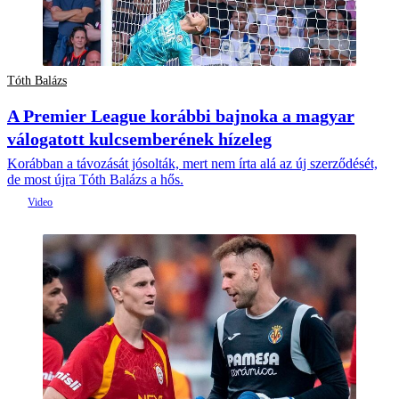
Tóth Balázs
A Premier League korábbi bajnoka a magyar
válogatott kulcsemberének hízeleg
Korábban a távozását jósolták, mert nem írta alá az új szerződését,
de most újra Tóth Balázs a hős.