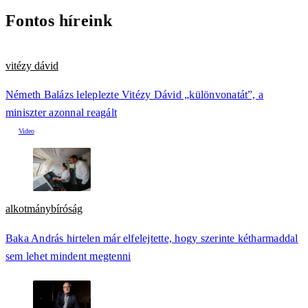
Fontos híreink
vitézy dávid
Németh Balázs leleplezte Vitézy Dávid „különvonatát”, a
miniszter azonnal reagált
alkotmánybíróság
Baka András hirtelen már elfelejtette, hogy szerinte kétharmaddal
sem lehet mindent megtenni