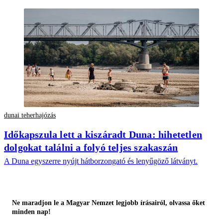
dunai teherhajózás
Időkapszula lett a kiszáradt Duna: hihetetlen
dolgokat találni a folyó teljes szakaszán
A Duna egyszerre nyújt hátborzongató és lenyűgöző látványt.
Ne maradjon le a Magyar Nemzet legjobb írásairól, olvassa őket
minden nap!