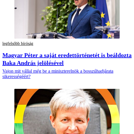
legfelsőbb bíróság
Magyar Péter a saját eredettörténetét is beáldozta
Baka András jelölésével
Vajon mit vállal még be a miniszterelnök a bosszúhadjárata
sikerességéért?