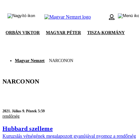
ORBÁN VIKTOR
MAGYAR PÉTER
TISZA-KORMÁNY
Magyar Nemzet
NARCONON
NARCONON
2021.
Július 9. Péntek 5:59
rendőrség
Hubbard szelleme
Kuruzslás vétségének megalapozott gyanújával nyomoz a rendőrség