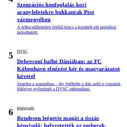
Szenzációs honfoglalás kori
aranyleletekre bukkantak Pest
vármegyében
A felbecsülhetetlen értékű kincs a korabeli elit tagjaihoz
tartozhatott.
DVSC
5
Debreceni balhé Dániában: az FC
Köbenhavn elnézést kér és magyarázatot
követel
Szamba a szaunában – így értékelte a dán sajtó a csapatuk
fölényes győzelmét a DVSC otthonában.
hőségriadó
6
Rendesen leégette magát a tiszás
képviselő: helyretették az emberek,