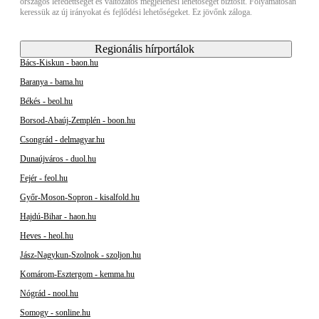
országos lefedettséget és változatos megjelenési lehetőséget biztosít. Folyamatosan
keressük az új irányokat és fejlődési lehetőségeket. Ez jövőnk záloga.
Regionális hírportálok
Bács-Kiskun - baon.hu
Baranya - bama.hu
Békés - beol.hu
Borsod-Abaúj-Zemplén - boon.hu
Csongrád - delmagyar.hu
Dunaújváros - duol.hu
Fejér - feol.hu
Győr-Moson-Sopron - kisalfold.hu
Hajdú-Bihar - haon.hu
Heves - heol.hu
Jász-Nagykun-Szolnok - szoljon.hu
Komárom-Esztergom - kemma.hu
Nógrád - nool.hu
Somogy - sonline.hu