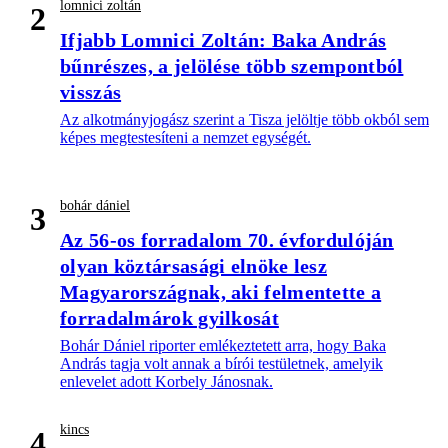
lomnici zoltán
2
Ifjabb Lomnici Zoltán: Baka András
bűnrészes, a jelölése több szempontból
visszás
Az alkotmányjogász szerint a Tisza jelöltje több okból sem
képes megtestesíteni a nemzet egységét.
bohár dániel
3
Az 56-os forradalom 70. évfordulóján
olyan köztársasági elnöke lesz
Magyarországnak, aki felmentette a
forradalmárok gyilkosát
Bohár Dániel riporter emlékeztetett arra, hogy Baka
András tagja volt annak a bírói testületnek, amelyik
enlevelet adott Korbely Jánosnak.
kincs
4