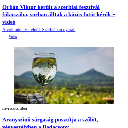
Orbán Viktor került a szerbiai fesztivál
fókuszába, sorban álltak a közös fotót kérők +
videó
A volt miniszterelnök Szerbiában nyaral.
navracsics tibor
Aranyszínű sárgaság pusztítja a szőlőt,
végveszélyben a Badacsony