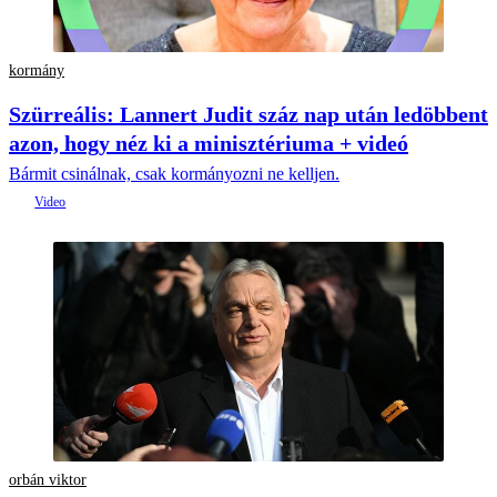
kormány
Szürreális: Lannert Judit száz nap után ledöbbent
azon, hogy néz ki a minisztériuma + videó
Bármit csinálnak, csak kormányozni ne kelljen.
orbán viktor