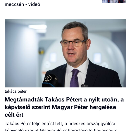
meccsén - videó
takács péter
Megtámadták Takács Pétert a nyílt utcán, a
képviselő szerint Magyar Péter hergelése
célt ért
Takács Péter feljelentést tett, a fideszes országgyűlési
képviselő szerint Magyar Péter hergelése tettlegességre