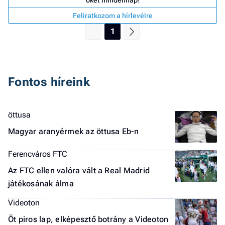
őket mindennap!
a 
Feliratkozom a hírlevélre
1
Fontos híreink
öttusa
Magyar aranyérmek az öttusa Eb-n
Ferencváros FTC
Az FTC ellen valóra vált a Real Madrid
játékosának álma
Videoton
Öt piros lap, elképesztő botrány a Videoton