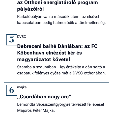
az Otthoni energiatároló program
pályázóiról
Parkolópályán van a második ütem, az elsővel
kapcsolatban pedig halmozódik a türelmetlenség.
DVSC
5
Debreceni balhé Dániában: az FC
Köbenhavn elnézést kér és
magyarázatot követel
Szamba a szaunában – így értékelte a dán sajtó a
csapatuk fölényes győzelmét a DVSC otthonában.
majka
6
„Csordában nagy arc”
Lemondta Sepsiszentgyörgyre tervezett fellépését
Majoros Péter Majka.