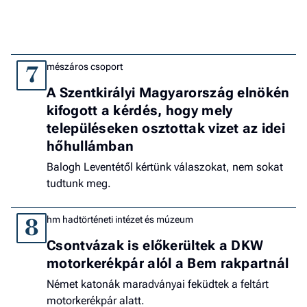
mészáros csoport
7
A Szentkirályi Magyarország elnökén
kifogott a kérdés, hogy mely
településeken osztottak vizet az idei
hőhullámban
Balogh Leventétől kértünk válaszokat, nem sokat
tudtunk meg.
hm hadtörténeti intézet és múzeum
8
Csontvázak is előkerültek a DKW
motorkerékpár alól a Bem rakpartnál
Német katonák maradványai feküdtek a feltárt
motorkerékpár alatt.