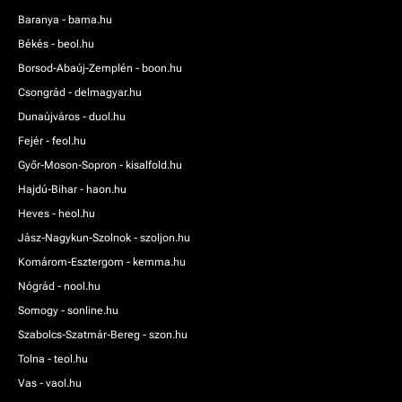
Baranya - bama.hu
Békés - beol.hu
Borsod-Abaúj-Zemplén - boon.hu
Csongrád - delmagyar.hu
Dunaújváros - duol.hu
Fejér - feol.hu
Győr-Moson-Sopron - kisalfold.hu
Hajdú-Bihar - haon.hu
Heves - heol.hu
Jász-Nagykun-Szolnok - szoljon.hu
Komárom-Esztergom - kemma.hu
Nógrád - nool.hu
Somogy - sonline.hu
Szabolcs-Szatmár-Bereg - szon.hu
Tolna - teol.hu
Vas - vaol.hu