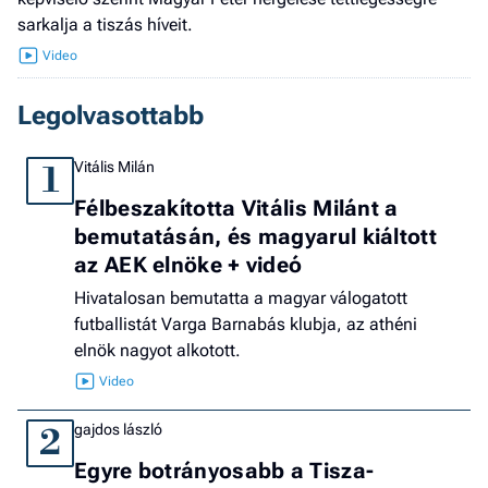
sarkalja a tiszás híveit.
Legolvasottabb
Vitális Milán
1
Félbeszakította Vitális Milánt a
bemutatásán, és magyarul kiáltott
az AEK elnöke + videó
Hivatalosan bemutatta a magyar válogatott
futballistát Varga Barnabás klubja, az athéni
elnök nagyot alkotott.
gajdos lászló
2
Egyre botrányosabb a Tisza-