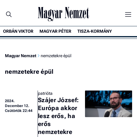
ORBÁN VIKTOR
MAGYAR PÉTER
TISZA-KORMÁNY
Magyar Nemzet
nemzetekre épül
nemzetekre épül
patrióta
Szájer József:
2024.
December 12.
Európa akkor
Csütörtök 22:44
lesz erős, ha
erős
nemzetekre