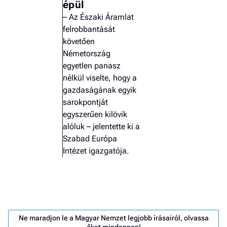
épül
– Az Északi Áramlat
felrobbantását
követően
Németország
egyetlen panasz
nélkül viselte, hogy a
gazdaságának egyik
sarokpontját
egyszerűen kilövik
alóluk – jelentette ki a
Szabad Európa
Intézet igazgatója.
Job
- he
vél
Ne maradjon le a Magyar Nemzet legjobb írásairól, olvassa
F