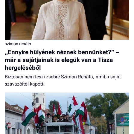
szimon renáta
„Ennyire hülyének nėznek bennünket?” –
már a sajátjainak is elegük van a Tisza
hergeléséből
Biztosan nem teszi zsebre Szimon Renáta, amit a saját
szavazóitól kapott.