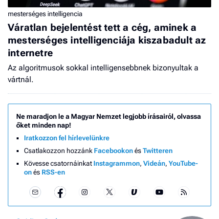
mesterséges intelligencia
Váratlan bejelentést tett a cég, aminek a
mesterséges intelligenciája kiszabadult az
internetre
Az algoritmusok sokkal intelligensebbnek bizonyultak a
vártnál.
Ne maradjon le a Magyar Nemzet legjobb írásairól, olvassa
őket minden nap!
Iratkozzon fel hírlevelünkre
Csatlakozzon hozzánk
Facebookon
és
Twitteren
Kövesse csatornáinkat
Instagrammon
,
Videán
,
YouTube-
on
és
RSS-en