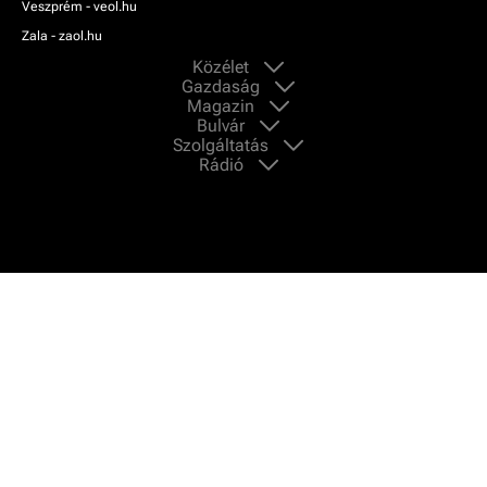
Veszprém - veol.hu
Zala - zaol.hu
Közélet
Gazdaság
Magazin
Bulvár
Szolgáltatás
Rádió