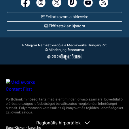
Feliratkozom a hírlevélre
Előfizetek az újságra
A Magyar Nemzet kiadója a Mediaworks Hungary Zrt.
© Minden jog fenntartva
© 2026
Portfóliónk minőségi tartalmat jelent minden olvasó számára. Egyedülálló
elérést, országos lefedettséget és változatos megjelenési lehetőséget
biztosít. Folyamatosan keressük az új irányokat és fejlődési lehetőségeket.
Ez jövőnk záloga.
Regionális hírportálok
Bács-Kiskun - baon.hu