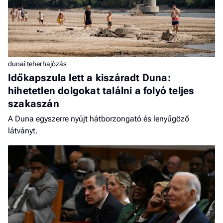
dunai teherhajózás
Időkapszula lett a kiszáradt Duna:
hihetetlen dolgokat találni a folyó teljes
szakaszán
A Duna egyszerre nyújt hátborzongató és lenyűgöző
látványt.