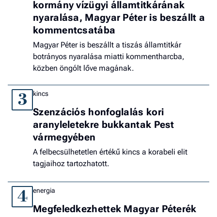
kormány vízügyi államtitkárának
nyaralása, Magyar Péter is beszállt a
kommentcsatába
Magyar Péter is beszállt a tiszás államtitkár
botrányos nyaralása miatti kommentharcba,
közben öngólt lőve magának.
kincs
3
Szenzációs honfoglalás kori
aranyleletekre bukkantak Pest
vármegyében
A felbecsülhetetlen értékű kincs a korabeli elit
tagjaihoz tartozhatott.
energia
4
Megfeledkezhettek Magyar Péterék