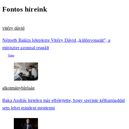
Fontos híreink
vitézy dávid
Németh Balázs leleplezte Vitézy Dávid „különvonatát”, a
miniszter azonnal reagált
alkotmánybíróság
Baka András hirtelen már elfelejtette, hogy szerinte kétharmaddal
sem lehet mindent megtenni