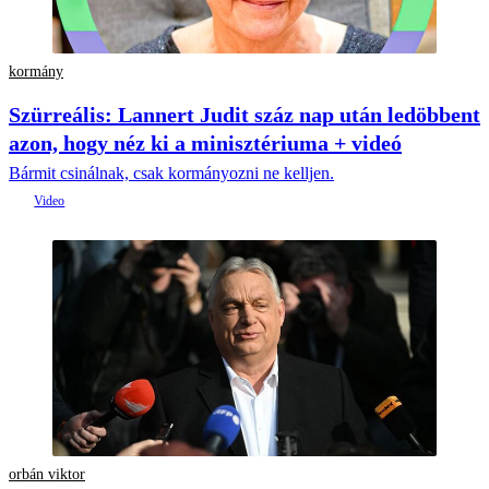
kormány
Szürreális: Lannert Judit száz nap után ledöbbent
azon, hogy néz ki a minisztériuma + videó
Bármit csinálnak, csak kormányozni ne kelljen.
orbán viktor