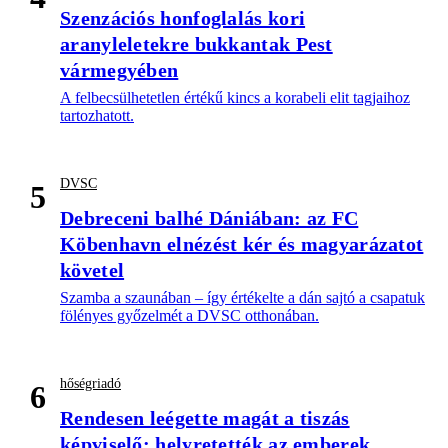
Szenzációs honfoglalás kori
aranyleletekre bukkantak Pest
vármegyében
A felbecsülhetetlen értékű kincs a korabeli elit tagjaihoz
tartozhatott.
DVSC
5
Debreceni balhé Dániában: az FC
Köbenhavn elnézést kér és magyarázatot
követel
Szamba a szaunában – így értékelte a dán sajtó a csapatuk
fölényes győzelmét a DVSC otthonában.
hőségriadó
6
Rendesen leégette magát a tiszás
képviselő: helyretették az emberek,