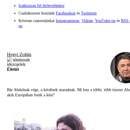
Iratkozzon fel hírlevelünkre
Csatlakozzon hozzánk
Facebookon
és
Twitteren
Kövesse csatornáinkat
Instagrammon
,
Videán
,
YouTube-on
és
RSS-
en
Hegyi Zoltán
németország
Életút
Bár Abdulnak vége, a kérdések maradnak. Mi lesz a többi, több tízezer Abd
akik Európában fenik a kést?