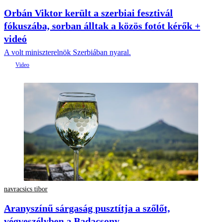
Orbán Viktor került a szerbiai fesztivál
fókuszába, sorban álltak a közös fotót kérők +
videó
A volt miniszterelnök Szerbiában nyaral.
navracsics tibor
Aranyszínű sárgaság pusztítja a szőlőt,
végveszélyben a Badacsony