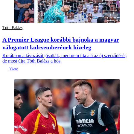
Tóth Balázs
A Premier League korábbi bajnoka a magyar
válogatott kulcsemberének hízeleg
Korábban a távozását jósolták, mert nem írta alá az új szerződését,
de most újra Tóth Balázs a hős.