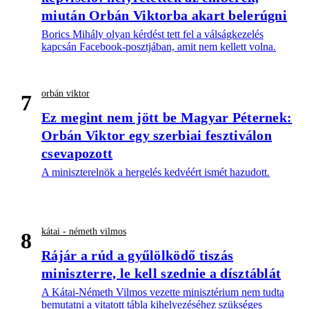
miután Orbán Viktorba akart belerúgni
Borics Mihály olyan kérdést tett fel a válságkezelés
kapcsán Facebook-posztjában, amit nem kellett volna.
orbán viktor
7
Ez megint nem jött be Magyar Péternek:
Orbán Viktor egy szerbiai fesztiválon
csevapozott
A miniszterelnök a hergelés kedvéért ismét hazudott.
kátai - németh vilmos
8
Rájár a rúd a gyűlölködő tiszás
miniszterre, le kell szednie a dísztáblát
A Kátai-Németh Vilmos vezette minisztérium nem tudta
bemutatni a vitatott tábla kihelyezéséhez szükséges