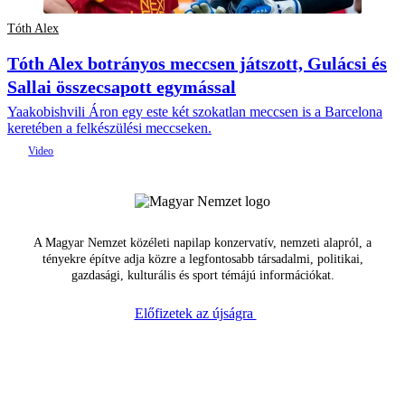
Tóth Alex
Tóth Alex botrányos meccsen játszott, Gulácsi és
Sallai összecsapott egymással
Yaakobishvili Áron egy este két szokatlan meccsen is a Barcelona
keretében a felkészülési meccseken.
A Magyar Nemzet közéleti napilap konzervatív, nemzeti alapról, a
tényekre építve adja közre a legfontosabb társadalmi, politikai,
gazdasági, kulturális és sport témájú információkat.
Előfizetek az újságra