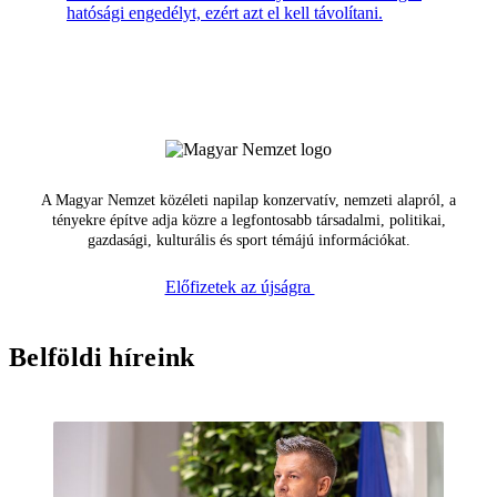
hatósági engedélyt, ezért azt el kell távolítani.
A Magyar Nemzet közéleti napilap konzervatív, nemzeti alapról, a
tényekre építve adja közre a legfontosabb társadalmi, politikai,
gazdasági, kulturális és sport témájú információkat.
Előfizetek az újságra
Belföldi híreink