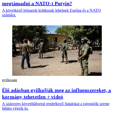
megtámadni a NATO-t Putyin?
A következő hónapok kritikusak lehetnek Európa és a NATO
számára.
gyilkosság
Élő adásban gyilkolják meg az influenszereket, a
kormány tehetetlen + videó
A százezres követőtáborral rendelkező fiatalokat a rajongóik szeme
láttára végzik ki.