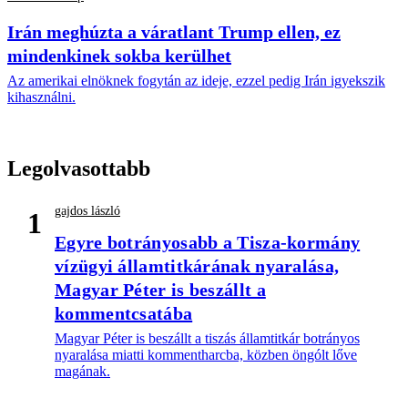
Irán meghúzta a váratlant Trump ellen, ez
mindenkinek sokba kerülhet
Az amerikai elnöknek fogytán az ideje, ezzel pedig Irán igyekszik
kihasználni.
Legolvasottabb
gajdos lászló
1
Egyre botrányosabb a Tisza-kormány
vízügyi államtitkárának nyaralása,
Magyar Péter is beszállt a
kommentcsatába
Magyar Péter is beszállt a tiszás államtitkár botrányos
nyaralása miatti kommentharcba, közben öngólt lőve
magának.