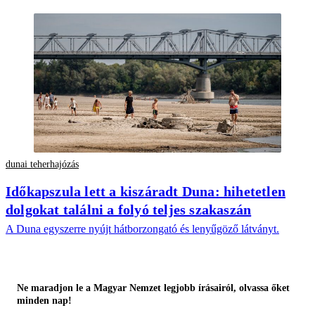
dunai teherhajózás
Időkapszula lett a kiszáradt Duna: hihetetlen
dolgokat találni a folyó teljes szakaszán
A Duna egyszerre nyújt hátborzongató és lenyűgöző látványt.
Ne maradjon le a Magyar Nemzet legjobb írásairól, olvassa őket
minden nap!