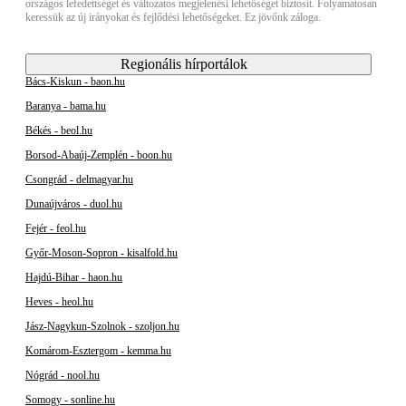
országos lefedettséget és változatos megjelenési lehetőséget biztosít. Folyamatosan
keressük az új irányokat és fejlődési lehetőségeket. Ez jövőnk záloga.
Regionális hírportálok
Bács-Kiskun - baon.hu
Baranya - bama.hu
Békés - beol.hu
Borsod-Abaúj-Zemplén - boon.hu
Csongrád - delmagyar.hu
Dunaújváros - duol.hu
Fejér - feol.hu
Győr-Moson-Sopron - kisalfold.hu
Hajdú-Bihar - haon.hu
Heves - heol.hu
Jász-Nagykun-Szolnok - szoljon.hu
Komárom-Esztergom - kemma.hu
Nógrád - nool.hu
Somogy - sonline.hu