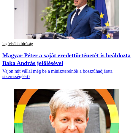
legfelsőbb bíróság
Magyar Péter a saját eredettörténetét is beáldozta
Baka András jelölésével
Vajon mit vállal még be a miniszterelnök a bosszúhadjárata
sikerességéért?