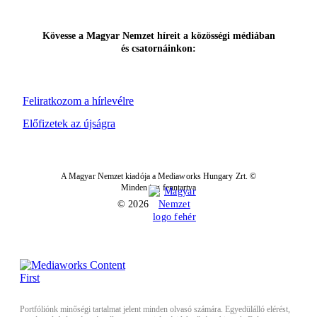
Kövesse a Magyar Nemzet híreit a közösségi médiában
és csatornáinkon:
Feliratkozom a hírlevélre
Előfizetek az újságra
A Magyar Nemzet kiadója a Mediaworks Hungary Zrt. ©
Minden jog fenntartva
© 2026
Portfóliónk minőségi tartalmat jelent minden olvasó számára. Egyedülálló elérést,