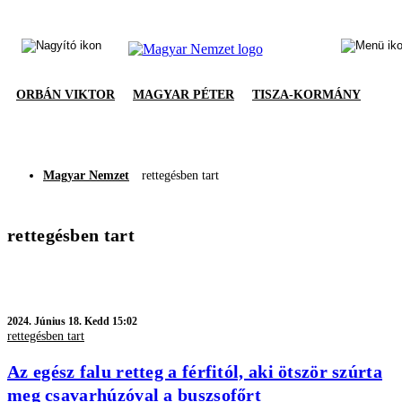
ORBÁN VIKTOR
MAGYAR PÉTER
TISZA-KORMÁNY
Magyar Nemzet
rettegésben tart
rettegésben tart
2024.
Június 18. Kedd 15:02
rettegésben tart
Az egész falu retteg a férfitól, aki ötször szúrta
meg csavarhúzóval a buszsofőrt