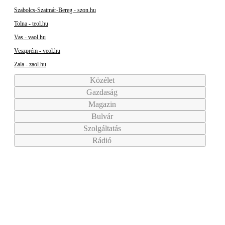
Szabolcs-Szatmár-Bereg - szon.hu
Tolna - teol.hu
Vas - vaol.hu
Veszprém - veol.hu
Zala - zaol.hu
Közélet
Gazdaság
Magazin
Bulvár
Szolgáltatás
Rádió