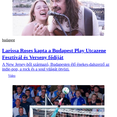
budapest
Larissa Roses kapta a Budapest Play Utcazene
Fesztivál és Verseny fődíját
A New Jersey-ből származó, Budapesten élő énekes-dalszerző az
indie-pop, a rock és a soul világát ötvözi.