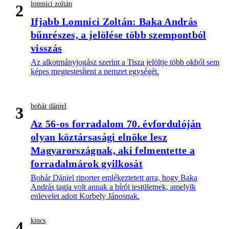
lomnici zoltán
2
Ifjabb Lomnici Zoltán: Baka András
bűnrészes, a jelölése több szempontból
visszás
Az alkotmányjogász szerint a Tisza jelöltje több okból sem
képes megtestesíteni a nemzet egységét.
bohár dániel
3
Az 56-os forradalom 70. évfordulóján
olyan köztársasági elnöke lesz
Magyarországnak, aki felmentette a
forradalmárok gyilkosát
Bohár Dániel riporter emlékeztetett arra, hogy Baka
András tagja volt annak a bírói testületnek, amelyik
enlevelet adott Korbely Jánosnak.
kincs
4