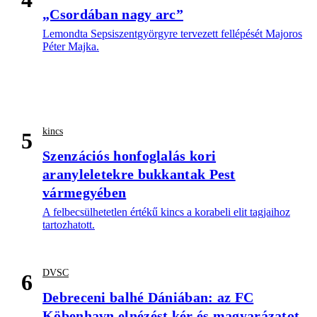
„Csordában nagy arc”
Lemondta Sepsiszentgyörgyre tervezett fellépését Majoros
Péter Majka.
kincs
5
Szenzációs honfoglalás kori
aranyleletekre bukkantak Pest
vármegyében
A felbecsülhetetlen értékű kincs a korabeli elit tagjaihoz
tartozhatott.
DVSC
6
Debreceni balhé Dániában: az FC
Köbenhavn elnézést kér és magyarázatot