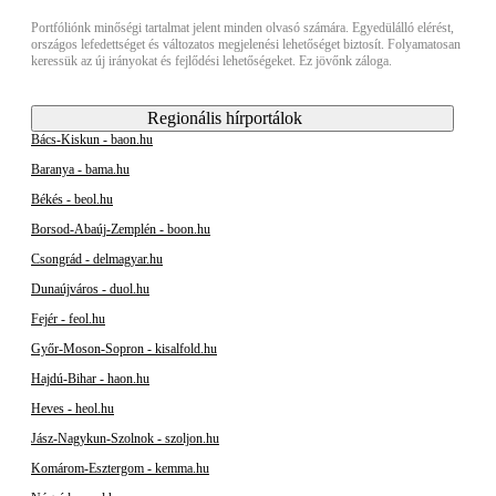
Portfóliónk minőségi tartalmat jelent minden olvasó számára. Egyedülálló elérést,
országos lefedettséget és változatos megjelenési lehetőséget biztosít. Folyamatosan
keressük az új irányokat és fejlődési lehetőségeket. Ez jövőnk záloga.
Regionális hírportálok
Bács-Kiskun - baon.hu
Baranya - bama.hu
Békés - beol.hu
Borsod-Abaúj-Zemplén - boon.hu
Csongrád - delmagyar.hu
Dunaújváros - duol.hu
Fejér - feol.hu
Győr-Moson-Sopron - kisalfold.hu
Hajdú-Bihar - haon.hu
Heves - heol.hu
Jász-Nagykun-Szolnok - szoljon.hu
Komárom-Esztergom - kemma.hu