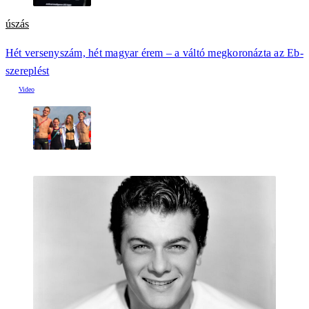
úszás
Hét versenyszám, hét magyar érem – a váltó megkoronázta az Eb-
szereplést