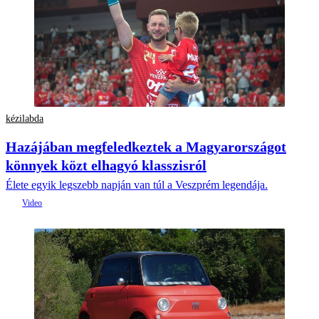
kézilabda
Hazájában megfeledkeztek a Magyarországot
könnyek közt elhagyó klasszisról
Élete egyik legszebb napján van túl a Veszprém legendája.