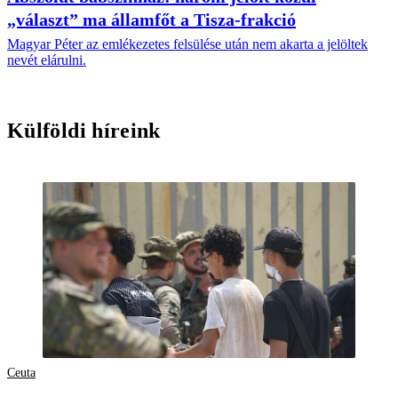
„választ” ma államfőt a Tisza-frakció
Magyar Péter az emlékezetes felsülése után nem akarta a jelöltek
nevét elárulni.
Külföldi híreink
Ceuta