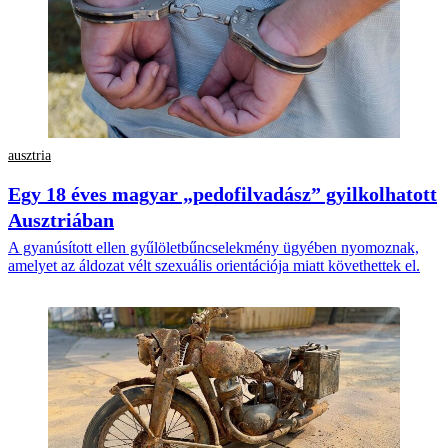
ausztria
Egy 18 éves magyar „pedofilvadász” gyilkolhatott
Ausztriában
A gyanúsított ellen gyűlöletbűncselekmény ügyében nyomoznak,
amelyet az áldozat vélt szexuális orientációja miatt követhettek el.