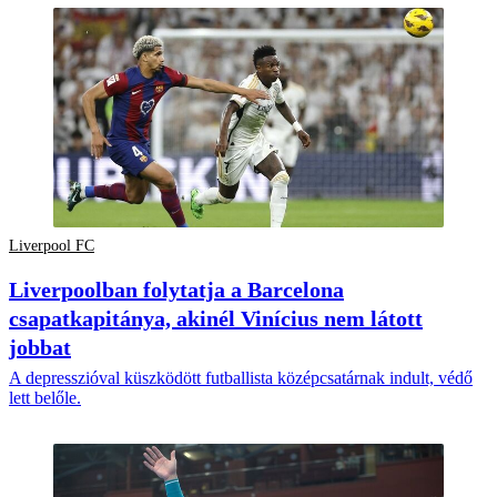
Liverpool FC
Liverpoolban folytatja a Barcelona
csapatkapitánya, akinél Vinícius nem látott
jobbat
A depresszióval küszködött futballista középcsatárnak indult, védő
lett belőle.