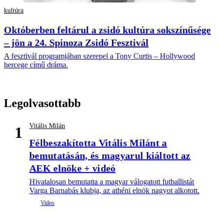
kultúra
Októberben feltárul a zsidó kultúra sokszínűsége
– jön a 24. Spinoza Zsidó Fesztivál
A fesztivál programjában szerepel a Tony Curtis – Hollywood
hercege című dráma.
Legolvasottabb
Vitális Milán
1
Félbeszakította Vitális Milánt a
bemutatásán, és magyarul kiáltott az
AEK elnöke + videó
Hivatalosan bemutatta a magyar válogatott futballistát
Varga Barnabás klubja, az athéni elnök nagyot alkotott.