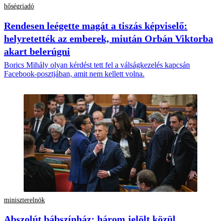
hőségriadó
Rendesen leégette magát a tiszás képviselő:
helyretették az emberek, miután Orbán Viktorba
akart belerúgni
Borics Mihály olyan kérdést tett fel a válságkezelés kapcsán
Facebook-posztjában, amit nem kellett volna.
miniszterelnök
Abszolút bábszínház: három jelölt közül