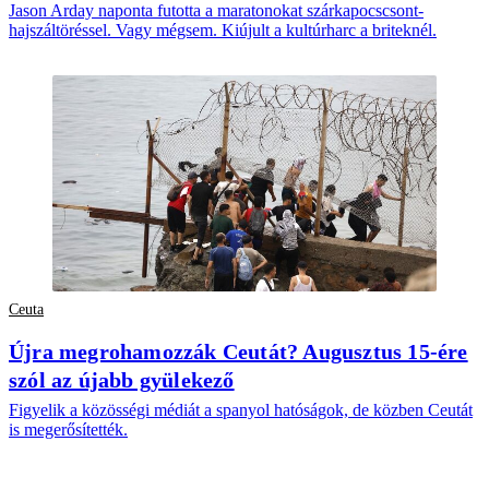
Jason Arday naponta futotta a maratonokat szárkapocscsont-
hajszáltöréssel. Vagy mégsem. Kiújult a kultúrharc a briteknél.
Ceuta
Újra megrohamozzák Ceutát? Augusztus 15-ére
szól az újabb gyülekező
Figyelik a közösségi médiát a spanyol hatóságok, de közben Ceutát
is megerősítették.