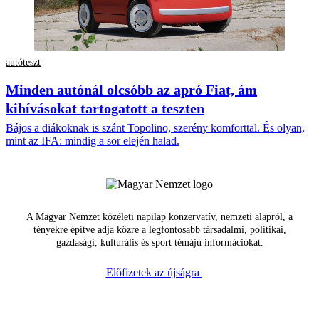
autóteszt
Minden autónál olcsóbb az apró Fiat, ám
kihívásokat tartogatott a teszten
Bájos a diákoknak is szánt Topolino, szerény komforttal. És olyan,
mint az IFA: mindig a sor elején halad.
A Magyar Nemzet közéleti napilap konzervatív, nemzeti alapról, a
tényekre építve adja közre a legfontosabb társadalmi, politikai,
gazdasági, kulturális és sport témájú információkat.
Előfizetek az újságra