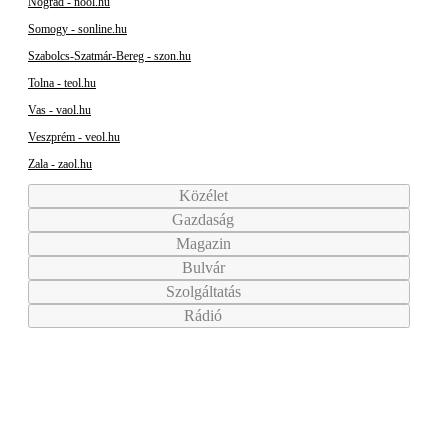
Nógrád - nool.hu
Somogy - sonline.hu
Szabolcs-Szatmár-Bereg - szon.hu
Tolna - teol.hu
Vas - vaol.hu
Veszprém - veol.hu
Zala - zaol.hu
Közélet
Gazdaság
Magazin
Bulvár
Szolgáltatás
Rádió