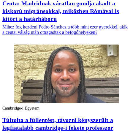
Ceuta: Madridnak váratlan gondja akadt a
kiskorú migránsokkal, miközben Rómával is
kitört a határháború
Mihez fog kezdeni Pedro Sánchez a több mint ezer gyerekkel, akik
a ceutai válság után ottragadtak a befogóhelyeken?
Cambridge-i Egyetem
Túltolta a füllentést, távozni kényszerült a
legfiatalabb cambridge-i fekete professzor