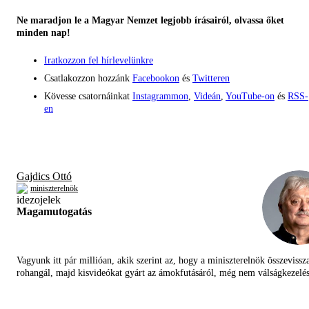
Ne maradjon le a Magyar Nemzet legjobb írásairól, olvassa őket
minden nap!
Iratkozzon fel hírlevelünkre
Csatlakozzon hozzánk
Facebookon
és
Twitteren
Kövesse csatornáinkat
Instagrammon
,
Videán
,
YouTube-on
és
RSS-
en
Gajdics Ottó
miniszterelnök
Magamutogatás
Vagyunk itt pár millióan, akik szerint az, hogy a miniszterelnök összevissz
rohangál, majd kisvideókat gyárt az ámokfutásáról, még nem válságkezelés