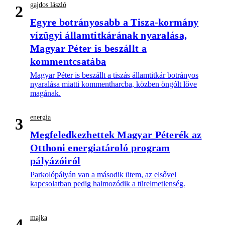
gajdos lászló
2
Egyre botrányosabb a Tisza-kormány
vízügyi államtitkárának nyaralása,
Magyar Péter is beszállt a
kommentcsatába
Magyar Péter is beszállt a tiszás államtitkár botrányos
nyaralása miatti kommentharcba, közben öngólt lőve
magának.
energia
3
Megfeledkezhettek Magyar Péterék az
Otthoni energiatároló program
pályázóiról
Parkolópályán van a második ütem, az elsővel
kapcsolatban pedig halmozódik a türelmetlenség.
majka
4