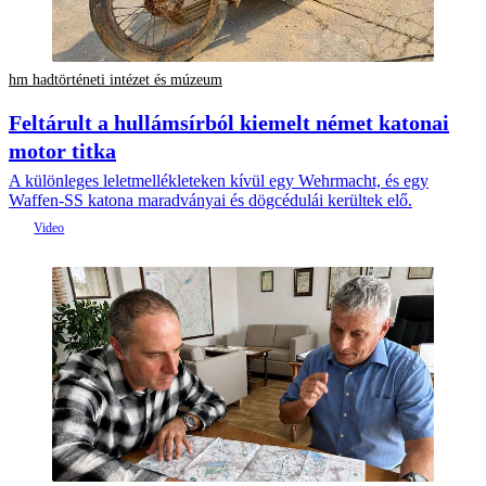
hm hadtörténeti intézet és múzeum
Feltárult a hullámsírból kiemelt német katonai
motor titka
A különleges leletmellékleteken kívül egy Wehrmacht, és egy
Waffen-SS katona maradványai és dögcédulái kerültek elő.