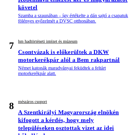
követel
Szamba a szaunában – így értékelte a dán sajtó a csapatuk
fölényes győzelmét a DVSC otthonában.
hm hadtörténeti intézet és múzeum
7
Csontvázak is előkerültek a DKW
motorkerékpár alól a Bem rakpartnál
Német katonák maradványai feküdtek a feltárt
motorkerékpár alatt.
mészáros csoport
8
A Szentkirályi Magyarország elnökén
kifogott a kérdés, hogy mely
településeken osztottak vizet az idei