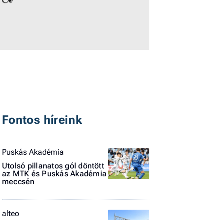
I
E
Fontos híreink
G
P
Puskás Akadémia
Jobba
Utolsó pillanatos gól döntött
az MTK és Puskás Akadémia
- heti
meccsén
vélem
Fel
alteo
a hí