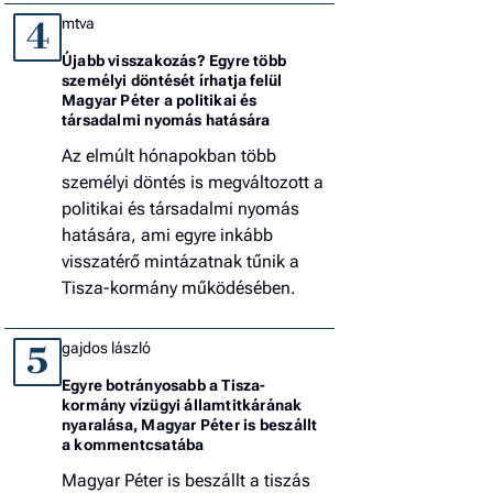
mtva
4
Újabb visszakozás? Egyre több
személyi döntését írhatja felül
Magyar Péter a politikai és
társadalmi nyomás hatására
Az elmúlt hónapokban több
személyi döntés is megváltozott a
politikai és társadalmi nyomás
hatására, ami egyre inkább
visszatérő mintázatnak tűnik a
Tisza-kormány működésében.
gajdos lászló
5
Egyre botrányosabb a Tisza-
kormány vízügyi államtitkárának
nyaralása, Magyar Péter is beszállt
a kommentcsatába
Magyar Péter is beszállt a tiszás