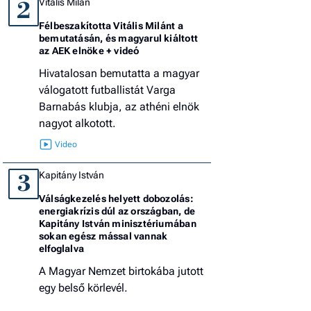
Vitális Milán
2
Félbeszakította Vitális Milánt a
bemutatásán, és magyarul kiáltott
az AEK elnöke + videó
Hivatalosan bemutatta a magyar
válogatott futballistát Varga
Barnabás klubja, az athéni elnök
nagyot alkotott.
Kapitány István
3
Válságkezelés helyett dobozolás:
energiakrízis dúl az országban, de
Kapitány István minisztériumában
sokan egész mással vannak
elfoglalva
A Magyar Nemzet birtokába jutott
egy belső körlevél.