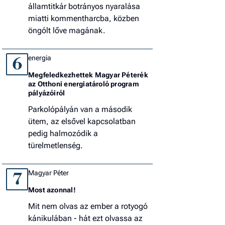
államtitkár botrányos nyaralása
miatti kommentharcba, közben
öngólt lőve magának.
energia
6
Megfeledkezhettek Magyar Péterék
az Otthoni energiatároló program
pályázóiról
Parkolópályán van a második
ütem, az elsővel kapcsolatban
pedig halmozódik a
türelmetlenség.
Magyar Péter
7
Most azonnal!
Mit nem olvas az ember a rotyogó
kánikulában - hát ezt olvassa az