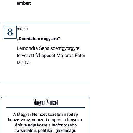
ember:
majka
8
„Csordában nagy arc”
Lemondta Sepsiszentgyörgyre
tervezett fellépését Majoros Péter
Majka.
A Magyar Nemzet közéleti napilap
konzervatív, nemzeti alapról, a tényekre
építve adja közre a legfontosabb
társadalmi, politikai, gazdasági,