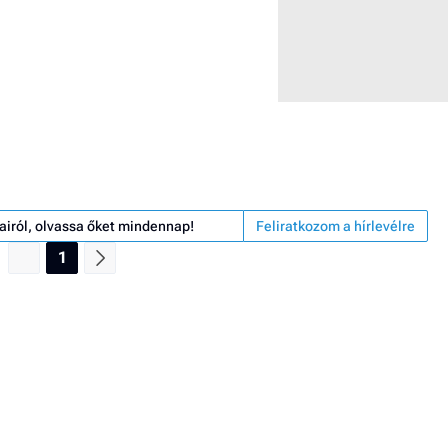
airól, olvassa őket mindennap!
Feliratkozom a hírlevélre
1