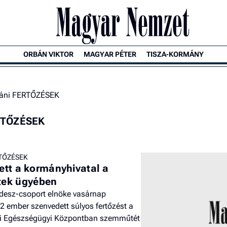
ORBÁN VIKTOR
MAGYAR PÉTER
TISZA-KORMÁNY
táni FERTŐZÉSEK
ERTŐZÉSEK
RTŐZÉSEK
tett a kormányhivatal a
tek ügyében
idesz-csoport elnöke vasárnap
2 ember szenvedett súlyos fertőzést a
i Egészségügyi Központban szemműtét