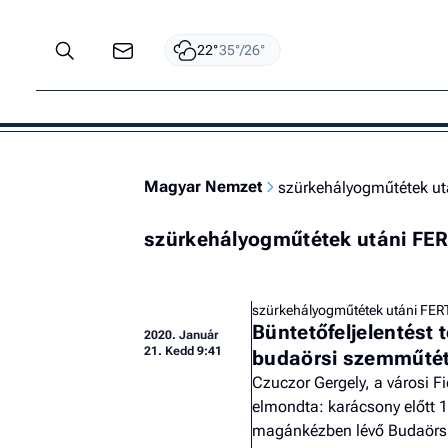
22°
35°/26°
Magyar Nemzet
szürkehályogműtétek u
szürkehályogműtétek utáni F
szürkehályogműtétek utáni FE
Büntetőfeljelentést 
2020.
Január
21. Kedd 9:41
budaörsi szemműté
Czuczor Gergely, a városi F
elmondta: karácsony előtt 1
magánkézben lévő Budaörs