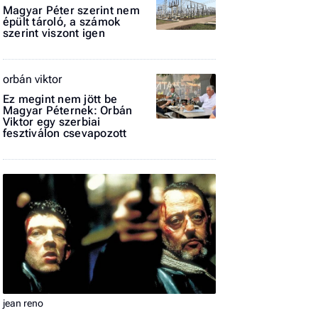
Magyar Péter szerint nem
El
épült tároló, a számok
szerint viszont igen
az
új
orbán viktor
Ez megint nem jött be
Magyar Péternek: Orbán
Viktor egy szerbiai
fesztiválon csevapozott
jean reno