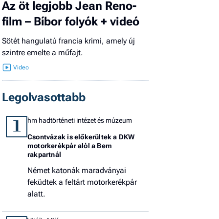
Az öt legjobb Jean Reno-
film – Bíbor folyók + videó
Sötét hangulatú francia krimi, amely új
szintre emelte a műfajt.
Legolvasottabb
hm hadtörténeti intézet és múzeum
1
Csontvázak is előkerültek a DKW
motorkerékpár alól a Bem
rakpartnál
Német katonák maradványai
feküdtek a feltárt motorkerékpár
alatt.