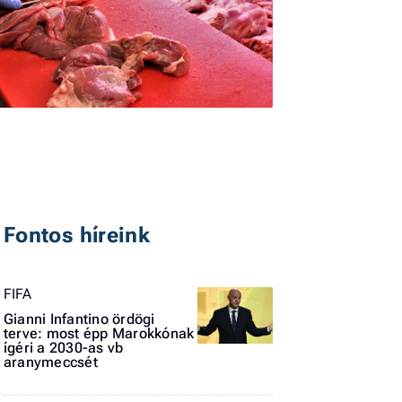
I
E
G
Fontos híreink
P
FIFA
Jobba
- heti
Gianni Infantino ördögi
terve: most épp Marokkónak
vélem
ígéri a 2030-as vb
aranymeccsét
Fel
a hí