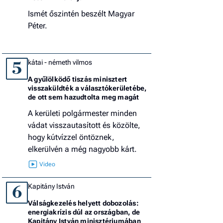
Ismét őszintén beszélt Magyar
Péter.
kátai - németh vilmos
5
A gyűlölködő tiszás minisztert
visszaküldték a választókerületébe,
de ott sem hazudtolta meg magát
A kerületi polgármester minden
vádat visszautasított és közölte,
hogy kútvízzel öntöznek,
elkerülvén a még nagyobb kárt.
Kapitány István
6
Válságkezelés helyett dobozolás:
energiakrízis dúl az országban, de
Kapitány István minisztériumában