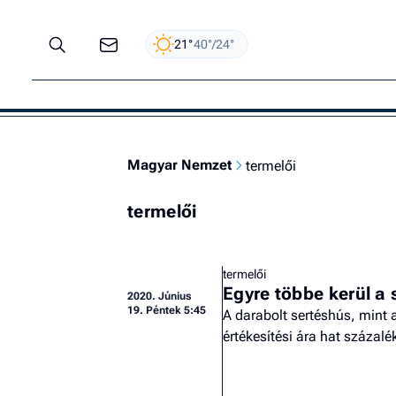
21°
40°/24°
Magyar Nemzet
termelői
termelői
termelői
Egyre többe kerül a
2020.
Június
19. Péntek 5:45
A darabolt sertéshús, mint a
értékesítési ára hat százalé