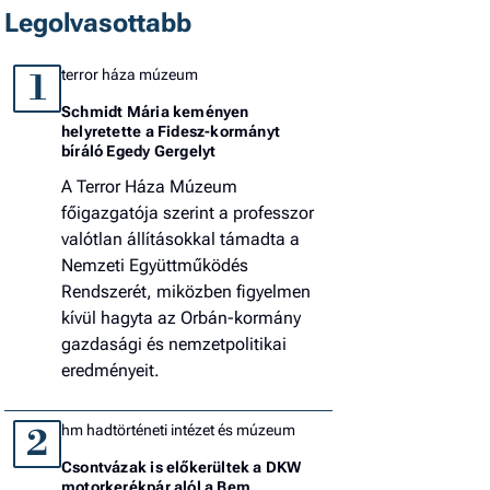
Legolvasottabb
terror háza múzeum
1
Schmidt Mária keményen
helyretette a Fidesz-kormányt
bíráló Egedy Gergelyt
A Terror Háza Múzeum
főigazgatója szerint a professzor
valótlan állításokkal támadta a
Nemzeti Együttműködés
Rendszerét, miközben figyelmen
kívül hagyta az Orbán-kormány
gazdasági és nemzetpolitikai
eredményeit.
hm hadtörténeti intézet és múzeum
2
Csontvázak is előkerültek a DKW
motorkerékpár alól a Bem