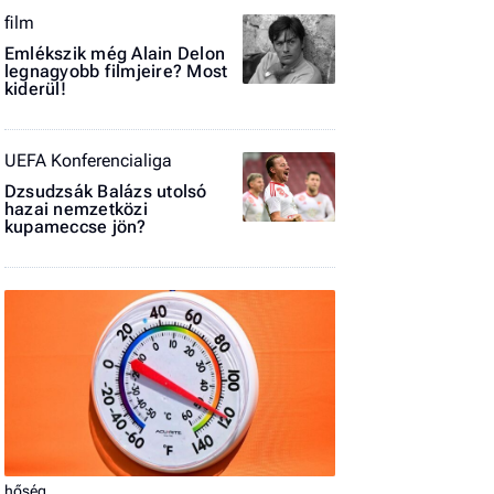
film
El
az
Emlékszik még Alain Delon
legnagyobb filmjeire? Most
új
kiderül!
UEFA Konferencialiga
Dzsudzsák Balázs utolsó
hazai nemzetközi
kupameccse jön?
hőség