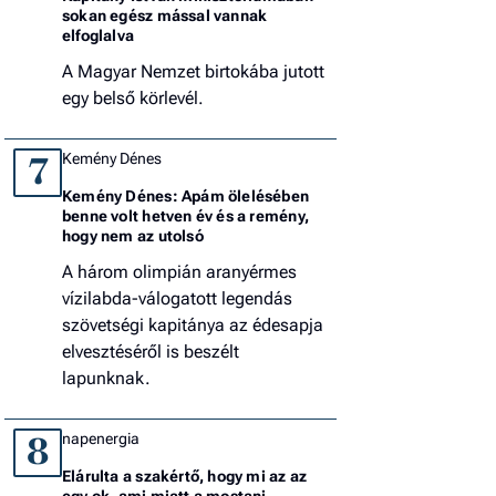
sokan egész mással vannak
elfoglalva
A Magyar Nemzet birtokába jutott
egy belső körlevél.
Kemény Dénes
7
Kemény Dénes: Apám ölelésében
benne volt hetven év és a remény,
hogy nem az utolsó
A három olimpián aranyérmes
vízilabda-válogatott legendás
szövetségi kapitánya az édesapja
elvesztéséről is beszélt
lapunknak.
napenergia
8
Elárulta a szakértő, hogy mi az az
egy ok, ami miatt a mostani