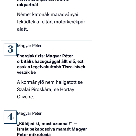
rakpartnál
Német katonák maradványai
feküdtek a feltárt motorkerékpár
alatt.
Magyar Péter
3
Energiakrízis: Magyar Péter
orbitális hazugsággal állt elő, ezt
csak a legelvakultabb Tisza-hívek
veszik be
A kormányfő nem hallgatott se
Szalai Piroskára, se Hortay
Olivérre.
Magyar Péter
4
„Küldjed ki, most azonnal!” —
ismét bekapcsolva maradt Magyar
Péter mikrofonja