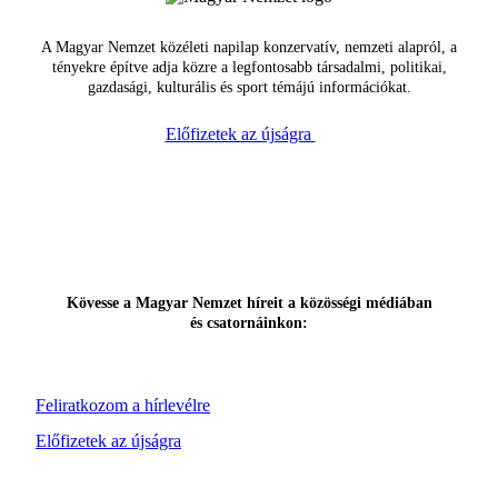
A Magyar Nemzet közéleti napilap konzervatív, nemzeti alapról, a
tényekre építve adja közre a legfontosabb társadalmi, politikai,
gazdasági, kulturális és sport témájú információkat.
Előfizetek az újságra
Kövesse a Magyar Nemzet híreit a közösségi médiában
és csatornáinkon:
Feliratkozom a hírlevélre
Előfizetek az újságra