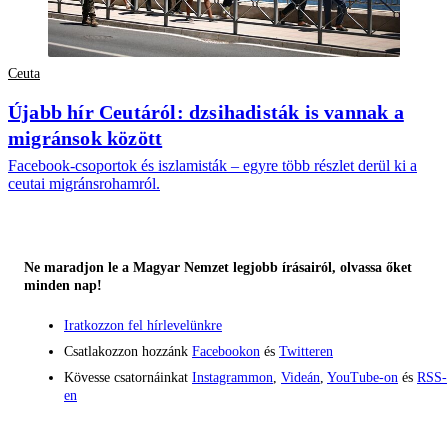
Ceuta
Újabb hír Ceutáról: dzsihadisták is vannak a
migránsok között
Facebook-csoportok és iszlamisták – egyre több részlet derül ki a
ceutai migránsrohamról.
Ne maradjon le a Magyar Nemzet legjobb írásairól, olvassa őket
minden nap!
Iratkozzon fel hírlevelünkre
Csatlakozzon hozzánk
Facebookon
és
Twitteren
Kövesse csatornáinkat
Instagrammon
,
Videán
,
YouTube-on
és
RSS-
en