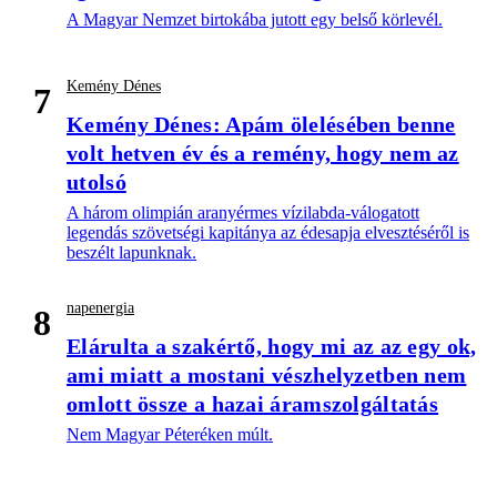
A Magyar Nemzet birtokába jutott egy belső körlevél.
Kemény Dénes
7
Kemény Dénes: Apám ölelésében benne
volt hetven év és a remény, hogy nem az
utolsó
A három olimpián aranyérmes vízilabda-válogatott
legendás szövetségi kapitánya az édesapja elvesztéséről is
beszélt lapunknak.
napenergia
8
Elárulta a szakértő, hogy mi az az egy ok,
ami miatt a mostani vészhelyzetben nem
omlott össze a hazai áramszolgáltatás
Nem Magyar Péteréken múlt.