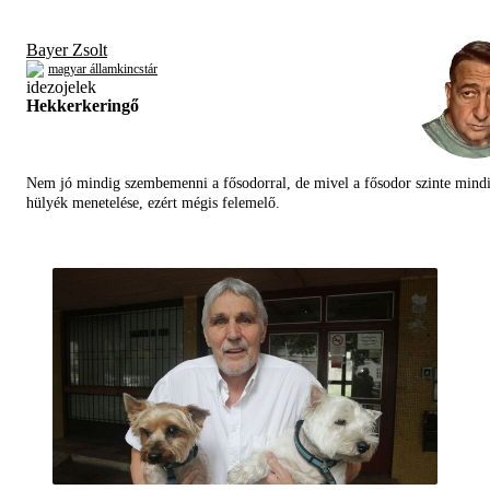
Bayer Zsolt
magyar államkincstár
Hekkerkeringő
Nem jó mindig szembemenni a fősodorral, de mivel a fősodor szinte mind
hülyék menetelése, ezért mégis felemelő.