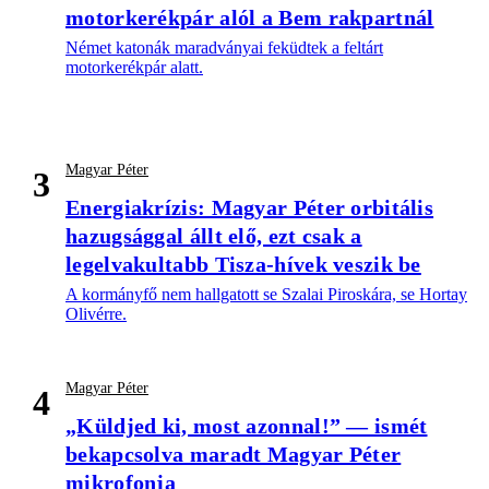
motorkerékpár alól a Bem rakpartnál
Német katonák maradványai feküdtek a feltárt
motorkerékpár alatt.
Magyar Péter
3
Energiakrízis: Magyar Péter orbitális
hazugsággal állt elő, ezt csak a
legelvakultabb Tisza-hívek veszik be
A kormányfő nem hallgatott se Szalai Piroskára, se Hortay
Olivérre.
Magyar Péter
4
„Küldjed ki, most azonnal!” — ismét
bekapcsolva maradt Magyar Péter
mikrofonja