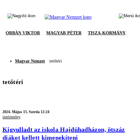
ORBÁN VIKTOR
MAGYAR PÉTER
TISZA-KORMÁNY
Magyar Nemzet
tetőtéri
tetőtéri
2024.
Május 15. Szerda 12:24
intézmény
Kigyulladt az iskola Hajdúhadházon, ötszáz
diákot kellett kimenekíteni