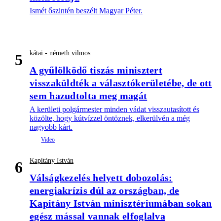
Ismét őszintén beszélt Magyar Péter.
kátai - németh vilmos
5
A gyűlölködő tiszás minisztert
visszaküldték a választókerületébe, de ott
sem hazudtolta meg magát
A kerületi polgármester minden vádat visszautasított és
közölte, hogy kútvízzel öntöznek, elkerülvén a még
nagyobb kárt.
Kapitány István
6
Válságkezelés helyett dobozolás:
energiakrízis dúl az országban, de
Kapitány István minisztériumában sokan
egész mással vannak elfoglalva