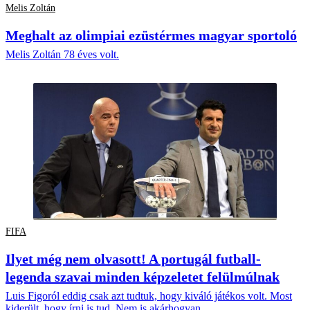
Melis Zoltán
Meghalt az olimpiai ezüstérmes magyar sportoló
Melis Zoltán 78 éves volt.
FIFA
Ilyet még nem olvasott! A portugál futball-
legenda szavai minden képzeletet felülmúlnak
Luis Figoról eddig csak azt tudtuk, hogy kiváló játékos volt. Most
kiderült, hogy írni is tud. Nem is akárhogyan.