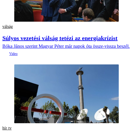
válság
Súlyos vezetési válság tetézi az energiakrízist
Bóka János szerint Magyar Péter már napok óta össze-vissza beszél.
hír tv