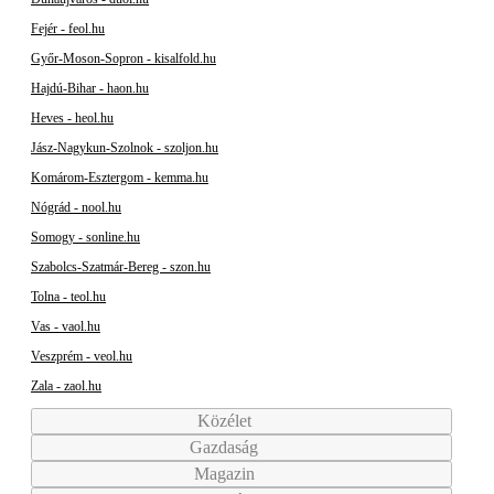
Fejér - feol.hu
Győr-Moson-Sopron - kisalfold.hu
Hajdú-Bihar - haon.hu
Heves - heol.hu
Jász-Nagykun-Szolnok - szoljon.hu
Komárom-Esztergom - kemma.hu
Nógrád - nool.hu
Somogy - sonline.hu
Szabolcs-Szatmár-Bereg - szon.hu
Tolna - teol.hu
Vas - vaol.hu
Veszprém - veol.hu
Zala - zaol.hu
Közélet
Gazdaság
Magazin