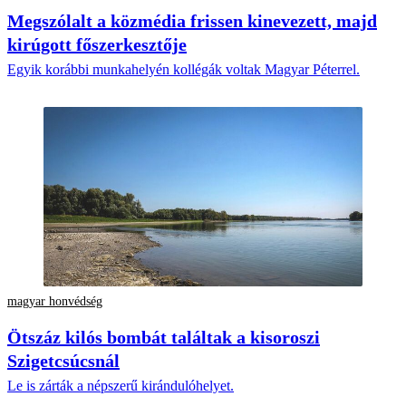
Megszólalt a közmédia frissen kinevezett, majd
kirúgott főszerkesztője
Egyik korábbi munkahelyén kollégák voltak Magyar Péterrel.
magyar honvédség
Ötszáz kilós bombát találtak a kisoroszi
Szigetcsúcsnál
Le is zárták a népszerű kirándulóhelyet.