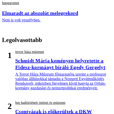
hungaromet
Elmaradt az abszolút melegrekord
Nem is volt veszélyben.
Legolvasottabb
terror háza múzeum
1
Schmidt Mária keményen helyretette a
Fidesz-kormányt bíráló Egedy Gergelyt
A Terror Háza Múzeum főigazgatója szerint a professzor
valótlan állításokkal támadta a Nemzeti Együttműködés
Rendszerét, miközben figyelmen kívül hagyta az Orbán-
kormány gazdasági és nemzetpolitikai eredményeit.
hm hadtörténeti intézet és múzeum
2
Csontvázak is előkerültek a DKW