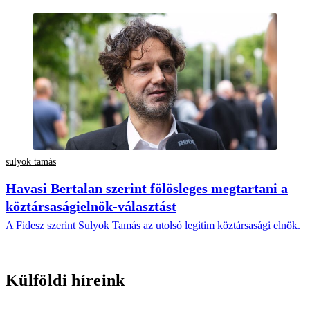
sulyok tamás
Havasi Bertalan szerint fölösleges megtartani a
köztársaságielnök-választást
A Fidesz szerint Sulyok Tamás az utolsó legitim köztársasági elnök.
Külföldi híreink