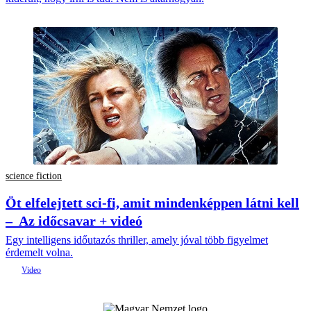
science fiction
Öt elfelejtett sci-fi, amit mindenképpen látni kell
– Az időcsavar + videó
Egy intelligens időutazós thriller, amely jóval több figyelmet
érdemelt volna.