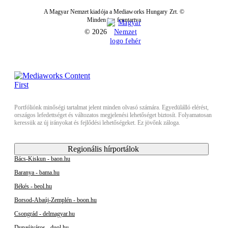
A Magyar Nemzet kiadója a Mediaworks Hungary Zrt. ©
Minden jog fenntartva
© 2026
Portfóliónk minőségi tartalmat jelent minden olvasó számára. Egyedülálló elérést,
országos lefedettséget és változatos megjelenési lehetőséget biztosít. Folyamatosan
keressük az új irányokat és fejlődési lehetőségeket. Ez jövőnk záloga.
Regionális hírportálok
Bács-Kiskun - baon.hu
Baranya - bama.hu
Békés - beol.hu
Borsod-Abaúj-Zemplén - boon.hu
Csongrád - delmagyar.hu
Dunaújváros - duol.hu