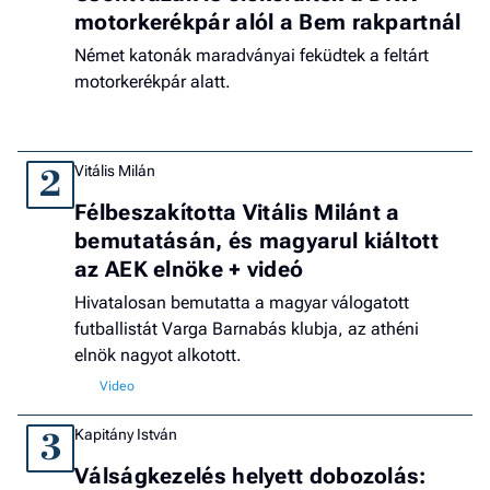
motorkerékpár alól a Bem rakpartnál
Német katonák maradványai feküdtek a feltárt
motorkerékpár alatt.
Vitális Milán
2
Félbeszakította Vitális Milánt a
bemutatásán, és magyarul kiáltott
az AEK elnöke + videó
Hivatalosan bemutatta a magyar válogatott
futballistát Varga Barnabás klubja, az athéni
elnök nagyot alkotott.
Kapitány István
3
Válságkezelés helyett dobozolás: