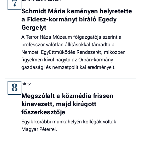
7
Schmidt Mária keményen helyretette
a Fidesz-kormányt bíráló Egedy
Gergelyt
A Terror Háza Múzeum főigazgatója szerint a
professzor valótlan állításokkal támadta a
Nemzeti Együttműködés Rendszerét, miközben
figyelmen kívül hagyta az Orbán-kormány
gazdasági és nemzetpolitikai eredményeit.
hír tv
8
Megszólalt a közmédia frissen
kinevezett, majd kirúgott
főszerkesztője
Egyik korábbi munkahelyén kollégák voltak
Magyar Péterrel.