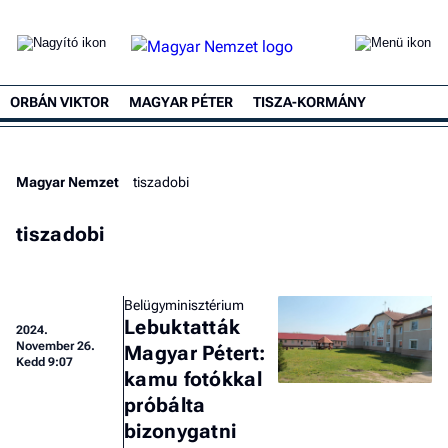
ORBÁN VIKTOR
MAGYAR PÉTER
TISZA-KORMÁNY
Magyar Nemzet
tiszadobi
tiszadobi
Belügyminisztérium
Lebuktatták
2024.
November 26.
Magyar Pétert:
Kedd 9:07
kamu fotókkal
próbálta
bizonygatni