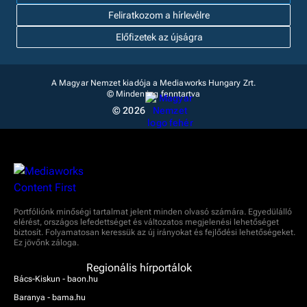
Feliratkozom a hírlevélre
Előfizetek az újságra
A Magyar Nemzet kiadója a Mediaworks Hungary Zrt.
© Minden jog fenntartva
© 2026
Portfóliónk minőségi tartalmat jelent minden olvasó számára. Egyedülálló
elérést, országos lefedettséget és változatos megjelenési lehetőséget
biztosít. Folyamatosan keressük az új irányokat és fejlődési lehetőségeket.
Ez jövőnk záloga.
Regionális hírportálok
Bács-Kiskun - baon.hu
Baranya - bama.hu