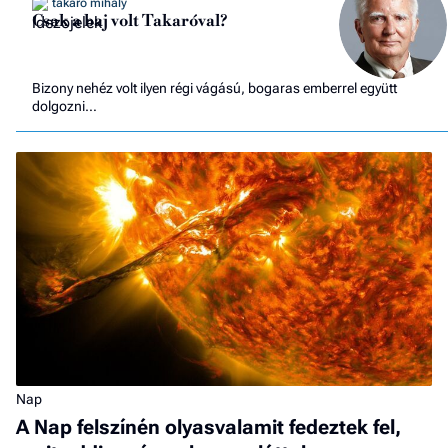
takaró mihály
Csak a baj volt Takaróval?
Bizony nehéz volt ilyen régi vágású, bogaras emberrel együtt
dolgozni…
Nap
A Nap felszínén olyasvalamit fedeztek fel,