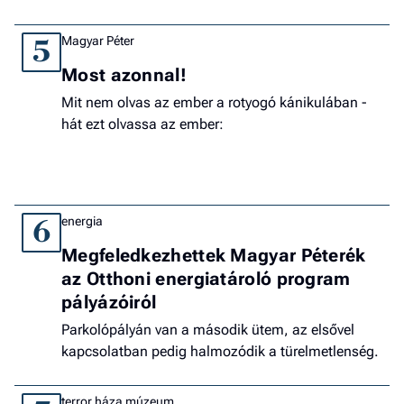
Magyar Péter
5
Most azonnal!
Mit nem olvas az ember a rotyogó kánikulában -
hát ezt olvassa az ember:
energia
6
Megfeledkezhettek Magyar Péterék
az Otthoni energiatároló program
pályázóiról
Parkolópályán van a második ütem, az elsővel
kapcsolatban pedig halmozódik a türelmetlenség.
terror háza múzeum