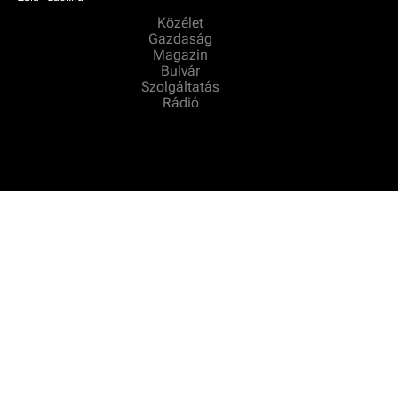
Közélet
Gazdaság
Magazin
Bulvár
Szolgáltatás
Rádió