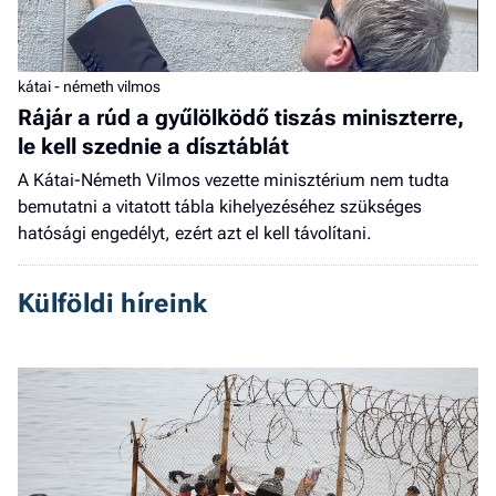
kátai - németh vilmos
Rájár a rúd a gyűlölködő tiszás miniszterre,
le kell szednie a dísztáblát
A Kátai-Németh Vilmos vezette minisztérium nem tudta
bemutatni a vitatott tábla kihelyezéséhez szükséges
hatósági engedélyt, ezért azt el kell távolítani.
Külföldi híreink