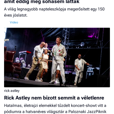
amit eddig még sohasem láttak
A világ legnagyobb napteleszkópja megerősített egy 150
éves jóslatot.
rick astley
Rick Astley nem bízott semmit a véletlenre
Hatalmas, életrajzi elemekkel tűzdelt koncert-showt vitt a
pódiumra a hatvanéves világsztár a Paloznaki JazzPiknik