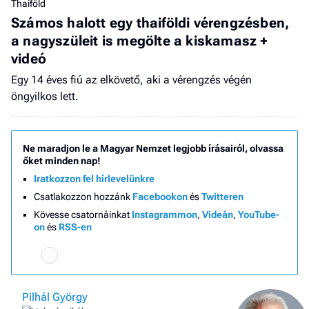
Thaiföld
Számos halott egy thaiföldi vérengzésben,
a nagyszüleit is megölte a kiskamasz +
videó
Egy 14 éves fiú az elkövető, aki a vérengzés végén
öngyilkos lett.
Ne maradjon le a Magyar Nemzet legjobb írásairól, olvassa
őket minden nap!
Iratkozzon fel hírlevelünkre
Csatlakozzon hozzánk
Facebookon
és
Twitteren
Kövesse csatornáinkat
Instagrammon
,
Videán
,
YouTube-
on
és
RSS-en
Pilhál György