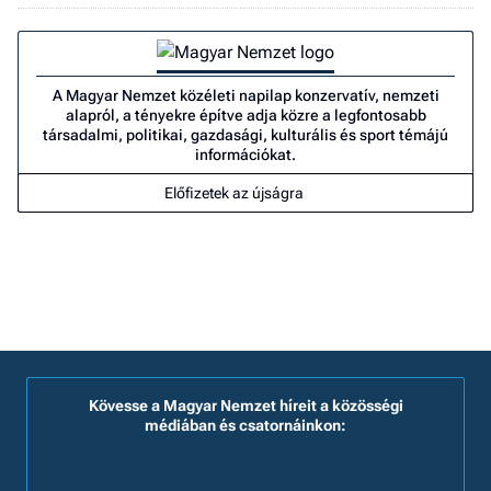
A Magyar Nemzet közéleti napilap konzervatív, nemzeti
alapról, a tényekre építve adja közre a legfontosabb
társadalmi, politikai, gazdasági, kulturális és sport témájú
információkat.
Előfizetek az újságra
Kövesse a Magyar Nemzet híreit a közösségi
médiában és csatornáinkon: