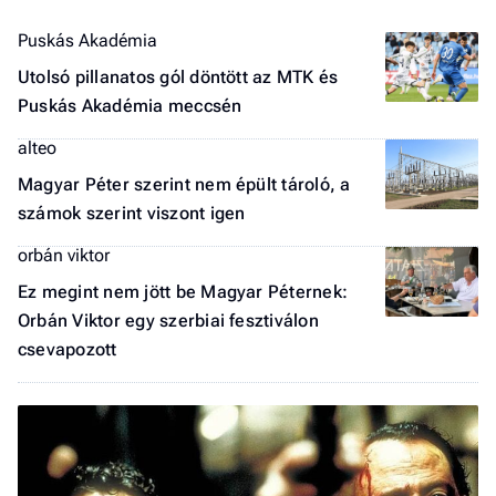
F
a 
Puskás Akadémia
Utolsó pillanatos gól döntött az MTK és
Puskás Akadémia meccsén
alteo
Magyar Péter szerint nem épült tároló, a
számok szerint viszont igen
orbán viktor
Ez megint nem jött be Magyar Péternek:
Orbán Viktor egy szerbiai fesztiválon
csevapozott