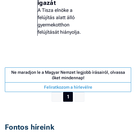
igazát
A Tisza elnöke a
felújítás alatt álló
gyermekotthon
felújítását hiányolja.
Ne maradjon le a Magyar Nemzet legjobb írásairól, olvassa
őket mindennap!
Feliratkozom a hírlevélre
1
Job
- he
Fontos híreink
vél