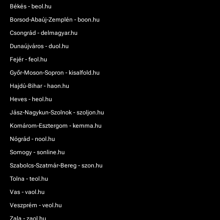
Békés - beol.hu
Borsod-Abaúj-Zemplén - boon.hu
Csongrád - delmagyar.hu
Dunaújváros - duol.hu
Fejér - feol.hu
Győr-Moson-Sopron - kisalfold.hu
Hajdú-Bihar - haon.hu
Heves - heol.hu
Jász-Nagykun-Szolnok - szoljon.hu
Komárom-Esztergom - kemma.hu
Nógrád - nool.hu
Somogy - sonline.hu
Szabolcs-Szatmár-Bereg - szon.hu
Tolna - teol.hu
Vas - vaol.hu
Veszprém - veol.hu
Zala - zaol.hu