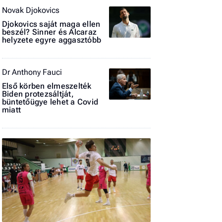
Novak Djokovics
El
az
Djokovics saját maga ellen
beszél? Sinner és Alcaraz
új
helyzete egyre aggasztóbb
Dr Anthony Fauci
Első körben elmeszelték
Biden protezsáltját,
büntetőügye lehet a Covid
miatt