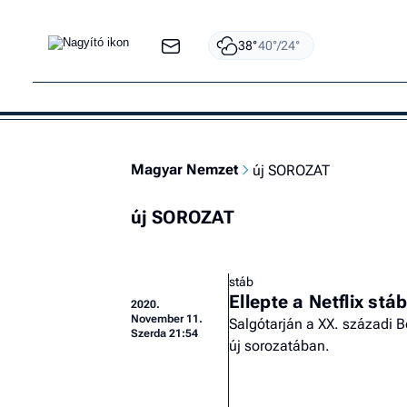
38°
40°/24°
Magyar Nemzet
új SOROZAT
új SOROZAT
stáb
Ellepte a Netflix st
2020.
November 11.
Salgótarján a XX. századi Ber
Szerda 21:54
új sorozatában.