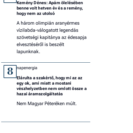
Kemény Dénes: Apám ölelésében
benne volt hetven év és a remény,
hogy nem az utolsó
A három olimpián aranyérmes
vízilabda-válogatott legendás
szövetségi kapitánya az édesapja
elvesztéséről is beszélt
lapunknak.
napenergia
8
Elárulta a szakértő, hogy mi az az
egy ok, ami miatt a mostani
vészhelyzetben nem omlott össze a
hazai áramszolgáltatás
Nem Magyar Péteréken múlt.