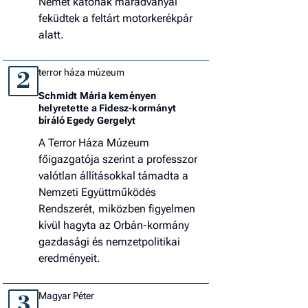
Német katonák maradványai
feküdtek a feltárt motorkerékpár
alatt.
terror háza múzeum
2
Schmidt Mária keményen
helyretette a Fidesz-kormányt
bíráló Egedy Gergelyt
A Terror Háza Múzeum
főigazgatója szerint a professzor
valótlan állításokkal támadta a
Nemzeti Együttműködés
Rendszerét, miközben figyelmen
kívül hagyta az Orbán-kormány
gazdasági és nemzetpolitikai
eredményeit.
Magyar Péter
3