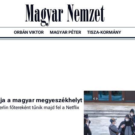
ORBÁN VIKTOR
MAGYAR PÉTER
TISZA-KORMÁNY
ábja a magyar megyeszékhelyt
lin főtereként tűnik majd fel a Netflix