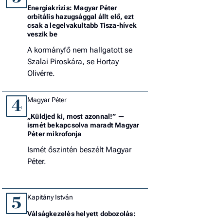
Energiakrízis: Magyar Péter
orbitális hazugsággal állt elő, ezt
csak a legelvakultabb Tisza-hívek
veszik be
A kormányfő nem hallgatott se
Szalai Piroskára, se Hortay
Olivérre.
Magyar Péter
4
„Küldjed ki, most azonnal!” —
ismét bekapcsolva maradt Magyar
Péter mikrofonja
Ismét őszintén beszélt Magyar
Péter.
Kapitány István
5
Válságkezelés helyett dobozolás: