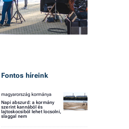
I
E
G
Fontos híreink
P
magyarország kormánya
Jobba
- heti
Napi abszurd: a kormány
szerint kannából és
vélem
lajtoskocsiból lehet locsolni,
slaggal nem
Fel
a hí