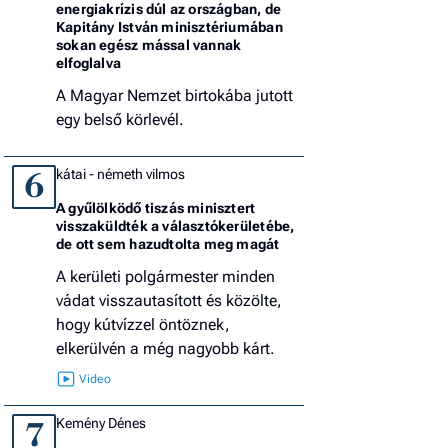
energiakrízis dúl az országban, de
Kapitány István minisztériumában
sokan egész mással vannak
elfoglalva
A Magyar Nemzet birtokába jutott
egy belső körlevél.
kátai - németh vilmos
6
A gyűlölködő tiszás minisztert
visszaküldték a választókerületébe,
de ott sem hazudtolta meg magát
A kerületi polgármester minden
vádat visszautasított és közölte,
hogy kútvízzel öntöznek,
elkerülvén a még nagyobb kárt.
Kemény Dénes
7