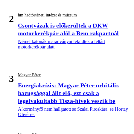
hm hadtörténeti intézet és múzeum
2
Csontvázak is előkerültek a DKW
motorkerékpár alól a Bem rakpartnál
Német katonák maradványai feküdtek a feltárt
motorkerékpár alatt.
Magyar Péter
3
Energiakrízis: Magyar Péter orbitális
hazugsággal állt elő, ezt csak a
legelvakultabb Tisza-hívek veszik be
A kormányfő nem hallgatott se Szalai Piroskára, se Hortay
Olivérre.