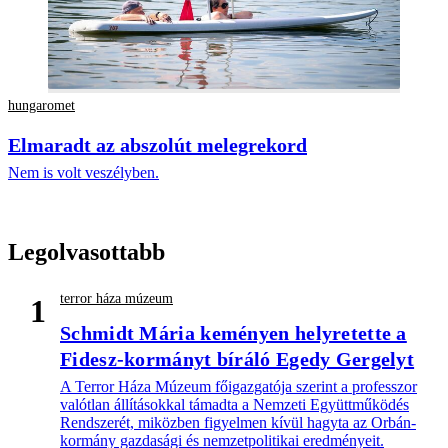
hungaromet
Elmaradt az abszolút melegrekord
Nem is volt veszélyben.
Legolvasottabb
terror háza múzeum
1
Schmidt Mária keményen helyretette a
Fidesz-kormányt bíráló Egedy Gergelyt
A Terror Háza Múzeum főigazgatója szerint a professzor
valótlan állításokkal támadta a Nemzeti Együttműködés
Rendszerét, miközben figyelmen kívül hagyta az Orbán-
kormány gazdasági és nemzetpolitikai eredményeit.