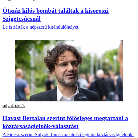
Ötszáz kilós bombát találtak a kisoroszi
Szigetcsúcsnál
Le is zárták a népszerű kirándulóhelyet.
sulyok tamás
Havasi Bertalan szerint fölösleges megtartani a
köztársaságielnök-választást
A Fidesz szerint Sulyok Tamás az utolsó legitim köztársasági elnök.