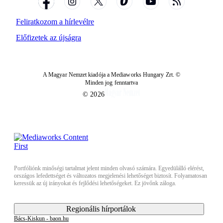
Feliratkozom a hírlevélre
Előfizetek az újságra
A Magyar Nemzet kiadója a Mediaworks Hungary Zrt. ©
Minden jog fenntartva
© 2026
Portfóliónk minőségi tartalmat jelent minden olvasó számára. Egyedülálló elérést,
országos lefedettséget és változatos megjelenési lehetőséget biztosít. Folyamatosan
keressük az új irányokat és fejlődési lehetőségeket. Ez jövőnk záloga.
Regionális hírportálok
Bács-Kiskun - baon.hu