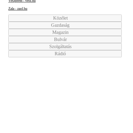
Veszprém - veol.hu
Zala - zaol.hu
Közélet
Gazdaság
Magazin
Bulvár
Szolgáltatás
Rádió