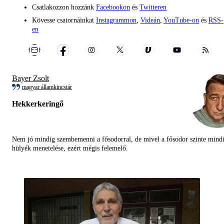
Csatlakozzon hozzánk
Facebookon
és
Twitteren
Kövesse csatornáinkat
Instagrammon
,
Videán
,
YouTube-on
és
RSS-
en
Bayer Zsolt
magyar államkincstár
Hekkerkeringő
Nem jó mindig szembemenni a fősodorral, de mivel a fősodor szinte mind
hülyék menetelése, ezért mégis felemelő.