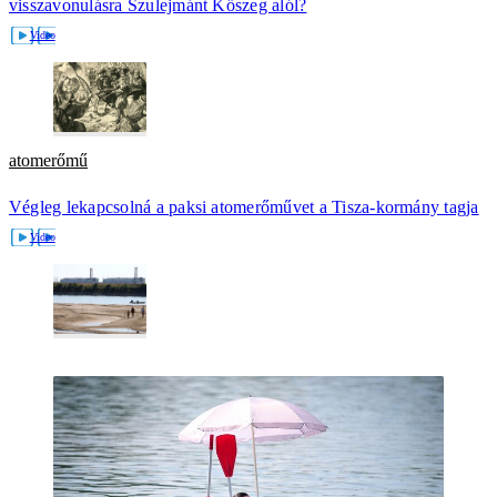
visszavonulásra Szulejmánt Kőszeg alól?
atomerőmű
Végleg lekapcsolná a paksi atomerőművet a Tisza-kormány tagja