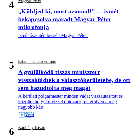
Magyar Péter
4
„Küldjed ki, most azonnal!” — ismét
bekapcsolva maradt Magyar Péter
mikrofonja
Ismét őszintén beszélt Magyar Péter.
kátai - németh vilmos
5
A gyűlölködő tiszás minisztert
visszaküldték a választókerületébe, de ott
sem hazudtolta meg magát
A kerületi polgármester minden vádat visszautasított és
közölte, hogy kútvízzel öntöznek, elkerülvén a még
nagyobb kárt.
Kapitány István
6