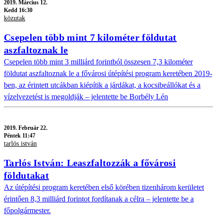
2019.
Március 12.
Kedd 16:30
közutak
Csepelen több mint 7 kilométer földutat
aszfaltoznak le
Csepelen több mint 3 milliárd forintból összesen 7,3 kilométer
földutat aszfaltoznak le a fővárosi útépítési program keretében 2019-
ben, az érintett utcákban kiépítik a járdákat, a kocsibeállókat és a
vízelvezetést is megoldják – jelentette be Borbély Lén
2019.
Február 22.
Péntek 11:47
tarlós istván
Tarlós István: Leaszfaltozzák a fővárosi
földutakat
Az útépítési program keretében első körében tizenhárom kerületet
érintően 8,3 milliárd forintot fordítanak a célra – jelentette be a
főpolgármester.