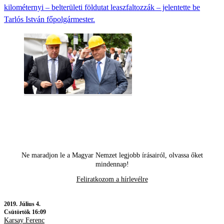
kilométernyi – belterületi földutat leaszfaltozzák – jelentette be
Tarlós István főpolgármester.
Ne maradjon le a Magyar Nemzet legjobb írásairól, olvassa őket
mindennap!
Feliratkozom a hírlevélre
2019.
Július 4.
Csütörtök 16:09
Karsay Ferenc