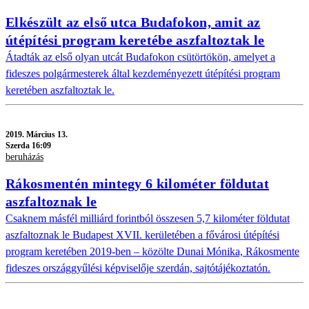
Elkészült az első utca Budafokon, amit az
útépítési program keretébe aszfaltoztak le
Átadták az első olyan utcát Budafokon csütörtökön, amelyet a
fideszes polgármesterek által kezdeményezett útépítési program
keretében aszfaltoztak le.
2019.
Március 13.
Szerda 16:09
beruházás
Rákosmentén mintegy 6 kilométer földutat
aszfaltoznak le
Csaknem másfél milliárd forintból összesen 5,7 kilométer földutat
aszfaltoznak le Budapest XVII. kerületében a fővárosi útépítési
program keretében 2019-ben – közölte Dunai Mónika, Rákosmente
fideszes országgyűlési képviselője szerdán, sajtótájékoztatón.