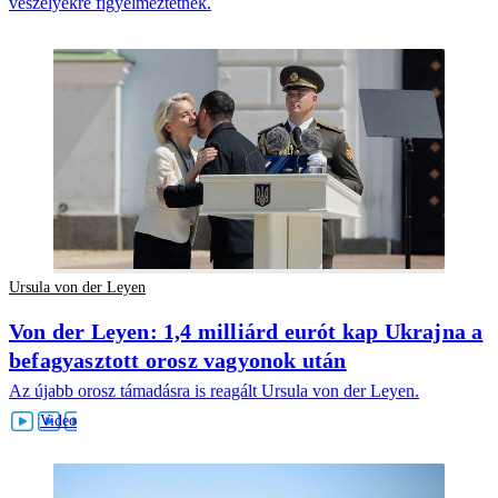
veszélyekre figyelmeztetnek.
Ursula von der Leyen
Von der Leyen: 1,4 milliárd eurót kap Ukrajna a
befagyasztott orosz vagyonok után
Az újabb orosz támadásra is reagált Ursula von der Leyen.