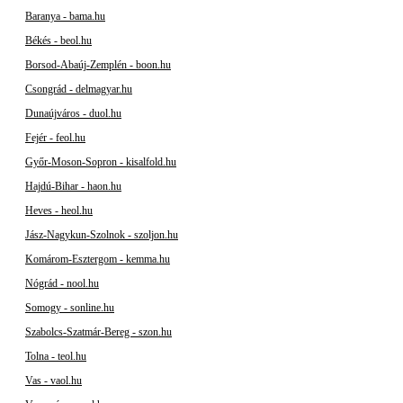
Baranya - bama.hu
Békés - beol.hu
Borsod-Abaúj-Zemplén - boon.hu
Csongrád - delmagyar.hu
Dunaújváros - duol.hu
Fejér - feol.hu
Győr-Moson-Sopron - kisalfold.hu
Hajdú-Bihar - haon.hu
Heves - heol.hu
Jász-Nagykun-Szolnok - szoljon.hu
Komárom-Esztergom - kemma.hu
Nógrád - nool.hu
Somogy - sonline.hu
Szabolcs-Szatmár-Bereg - szon.hu
Tolna - teol.hu
Vas - vaol.hu