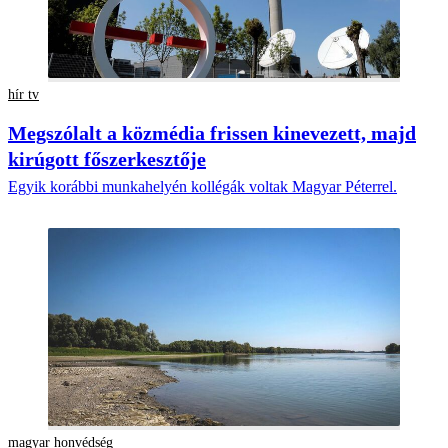
hír tv
Megszólalt a közmédia frissen kinevezett, majd
kirúgott főszerkesztője
Egyik korábbi munkahelyén kollégák voltak Magyar Péterrel.
magyar honvédség