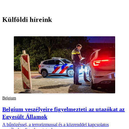
Külföldi híreink
Belgium
Belgium veszélyeire figyelmezteti az utazókat az
Egyesült Államok
A bűnözéssel, a terrorizmussal és a közrenddel kapcsolatos