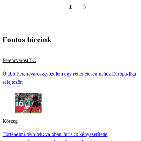
1
Fontos híreink
Ferencvárosi TC
Újabb Ferencváros-győzelem egy rettenetesen nehéz Európa-liga
selejtezőn
Kőszeg
Történelmi tévhitek: valóban Jurisics kényszerítette