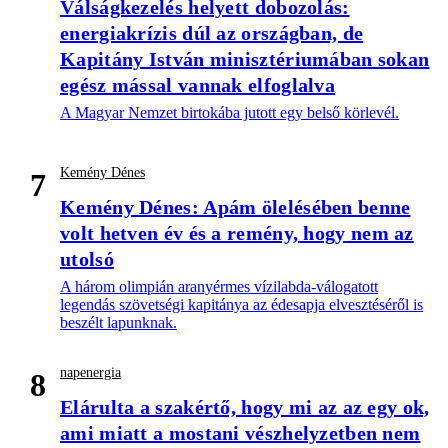
Válságkezelés helyett dobozolás:
energiakrízis dúl az országban, de
Kapitány István minisztériumában sokan
egész mással vannak elfoglalva
A Magyar Nemzet birtokába jutott egy belső körlevél.
Kemény Dénes
7
Kemény Dénes: Apám ölelésében benne
volt hetven év és a remény, hogy nem az
utolsó
A három olimpián aranyérmes vízilabda-válogatott
legendás szövetségi kapitánya az édesapja elvesztéséről is
beszélt lapunknak.
napenergia
8
Elárulta a szakértő, hogy mi az az egy ok,
ami miatt a mostani vészhelyzetben nem