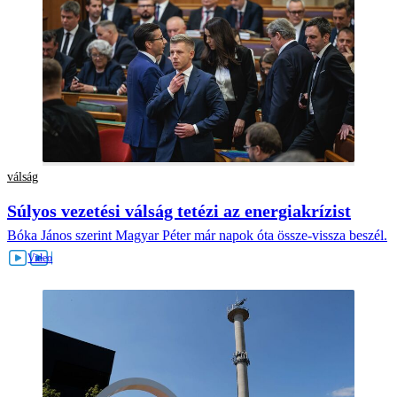
válság
Súlyos vezetési válság tetézi az energiakrízist
Bóka János szerint Magyar Péter már napok óta össze-vissza beszél.