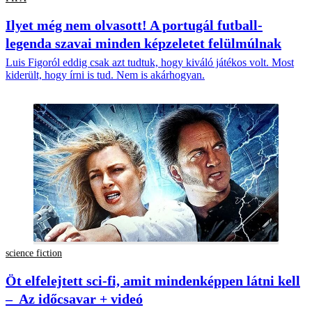
Ilyet még nem olvasott! A portugál futball-
legenda szavai minden képzeletet felülmúlnak
Luis Figoról eddig csak azt tudtuk, hogy kiváló játékos volt. Most
kiderült, hogy írni is tud. Nem is akárhogyan.
science fiction
Öt elfelejtett sci-fi, amit mindenképpen látni kell
– Az időcsavar + videó