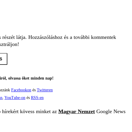
s részét látja. Hozzászóláshoz és a további kommentek
ztráljon!
S
ról, olvassa őket minden nap!
ozzánk
Facebookon
és
Twitteren
án
,
YouTube-on
és
RSS-en
b hírekért kövess minket az
Magyar Nemzet
Google News