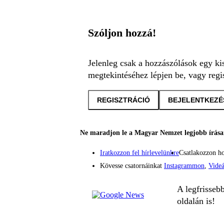
Szóljon hozzá!
Jelenleg csak a hozzászólások egy ki
megtekintéséhez lépjen be, vagy regis
REGISZTRÁCIÓ
BEJELENTKEZÉ
Ne maradjon le a Magyar Nemzet legjobb írásai
Iratkozzon fel hírlevelünkre
Csatlakozzon h
Kövesse csatornáinkat
Instagrammon
,
Vide
A legfrisseb
oldalán is!