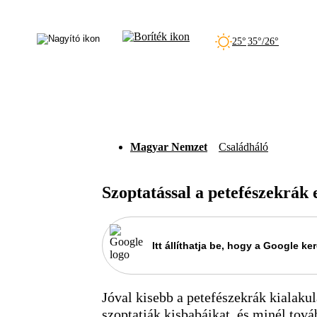
25°
35°/26°
Magyar Nemzet
Családháló
Szoptatással a petefészekrák 
Itt állíthatja be, hogy a Google 
Jóval kisebb a petefészekrák kialaku
szoptatják kisbabáikat, és minél tov