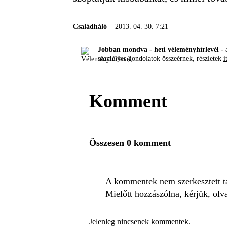
Családháló
2013. 04. 30. 7:21
Jobban mondva - heti véleményhírlevél -
a
személyes gondolatok összeérnek, részletek
i
Komment
Összesen 0 komment
A kommentek nem szerkesztett tar
Mielőtt hozzászólna, kérjük, olv
Jelenleg nincsenek kommentek.