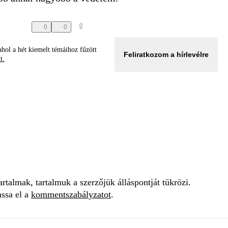
0
0
0
hol a hét kiemelt témáihoz fűzött
Feliratkozom a hírlevélre
tt.
talmak, tartalmuk a szerzőjük álláspontját tükrözi.
assa el a
kommentszabályzatot
.