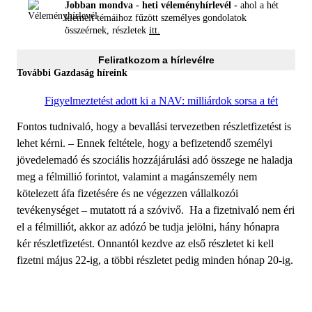
Jobban mondva - heti véleményhírlevél -
ahol a hét
kiemelt témáihoz fűzött személyes gondolatok
összeérnek, részletek
itt.
Feliratkozom a hírlevélre
További Gazdaság híreink
Figyelmeztetést adott ki a NAV: milliárdok sorsa a tét
Fontos tudnivaló, hogy a bevallási tervezetben részletfizetést is
lehet kérni. – Ennek feltétele, hogy a befizetendő személyi
jövedelemadó és szociális hozzájárulási adó összege ne haladja
meg a félmillió forintot, valamint a magánszemély nem
kötelezett áfa fizetésére és ne végezzen vállalkozói
tevékenységet – mutatott rá a szóvivő. Ha a fizetnivaló nem éri
el a félmilliót, akkor az adózó be tudja jelölni, hány hónapra
kér részletfizetést. Onnantól kezdve az első részletet ki kell
fizetni május 22-ig, a többi részletet pedig minden hónap 20-ig.