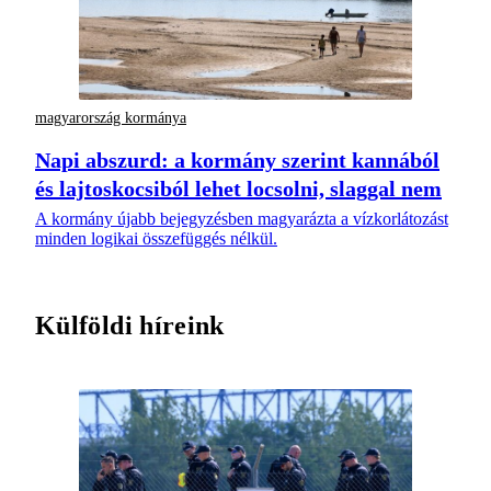
magyarország kormánya
Napi abszurd: a kormány szerint kannából
és lajtoskocsiból lehet locsolni, slaggal nem
A kormány újabb bejegyzésben magyarázta a vízkorlátozást
minden logikai összefüggés nélkül.
Külföldi híreink