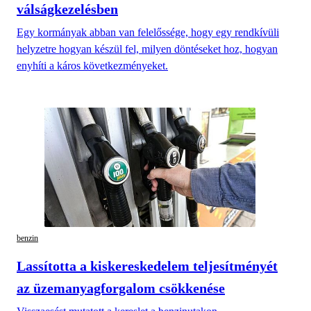
válságkezelésben
Egy kormányak abban van felelőssége, hogy egy rendkívüli
helyzetre hogyan készül fel, milyen döntéseket hoz, hogyan
enyhíti a káros következményeket.
benzin
Lassította a kiskereskedelem teljesítményét
az üzemanyagforgalom csökkenése