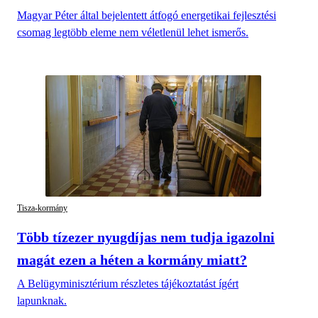
Magyar Péter által bejelentett átfogó energetikai fejlesztési
csomag legtöbb eleme nem véletlenül lehet ismerős.
Tisza-kormány
Több tízezer nyugdíjas nem tudja igazolni
magát ezen a héten a kormány miatt?
A Belügyminisztérium részletes tájékoztatást ígért
lapunknak.