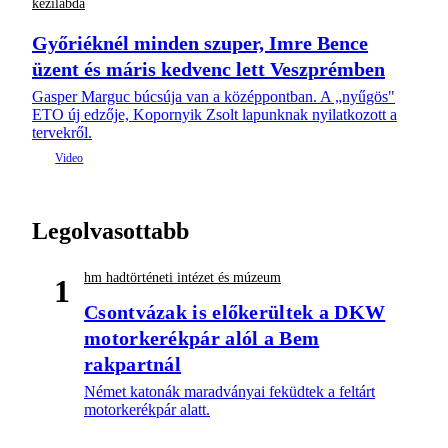
kézilabda
Győriéknél minden szuper, Imre Bence
üzent és máris kedvenc lett Veszprémben
Gasper Marguc búcsúja van a középpontban. A „nyűgös"
ETO új edzője, Kopornyik Zsolt lapunknak nyilatkozott a
tervekről.
Legolvasottabb
hm hadtörténeti intézet és múzeum
1
Csontvázak is előkerültek a DKW
motorkerékpár alól a Bem
rakpartnál
Német katonák maradványai feküdtek a feltárt
motorkerékpár alatt.