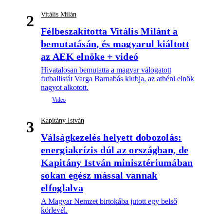
Vitális Milán
2
Félbeszakította Vitális Milánt a
bemutatásán, és magyarul kiáltott
az AEK elnöke + videó
Hivatalosan bemutatta a magyar válogatott
futballistát Varga Barnabás klubja, az athéni elnök
nagyot alkotott.
Kapitány István
3
Válságkezelés helyett dobozolás:
energiakrízis dúl az országban, de
Kapitány István minisztériumában
sokan egész mással vannak
elfoglalva
A Magyar Nemzet birtokába jutott egy belső
körlevél.