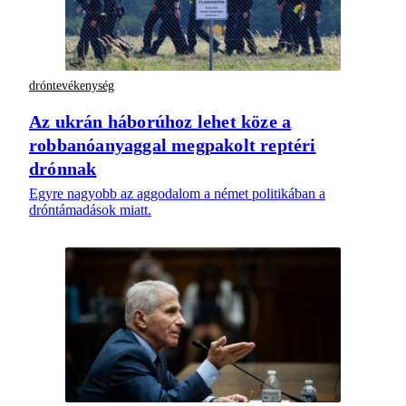
dróntevékenység
Az ukrán háborúhoz lehet köze a
robbanóanyaggal megpakolt reptéri
drónnak
Egyre nagyobb az aggodalom a német politikában a
dróntámadások miatt.