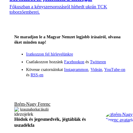
Fókuszban a kényszersorozásról hírhedt ukrán TCK
toborzóemberei.
Ne maradjon le a Magyar Nemzet legjobb írásairól, olvassa
őket minden nap!
Iratkozzon fel hírlevelünkre
Csatlakozzon hozzánk
Facebookon
és
Twitteren
Kövesse csatornáinkat
Instagrammon
,
Videán
,
YouTube-on
és
RSS-en
Brém-Nagy Ferenc
krasznahorkai lászló
Hódok és jegesmedvék, jégtáblák és
uszadékfa