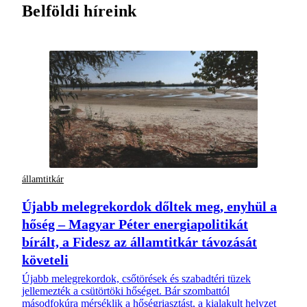
Belföldi híreink
államtitkár
Újabb melegrekordok dőltek meg, enyhül a
hőség – Magyar Péter energiapolitikát
bírált, a Fidesz az államtitkár távozását
követeli
Újabb melegrekordok, csőtörések és szabadtéri tüzek
jellemezték a csütörtöki hőséget. Bár szombattól
másodfokúra mérséklik a hőségriasztást, a kialakult helyzet