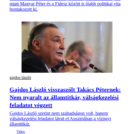
miatt Magyar Péter és a Fidesz között is újabb politikai vita
bontakozott ki.
gajdos lászló
Gajdos László visszaszólt Takács Péternek:
Nem nyaralt az államtitkár, válságkezelési
feladatot végzett
Gajdos László szerint nem szabadságon volt, hanem
válságkezelési feladatot látott el Ausztriában a vízügyi
államtitkár.