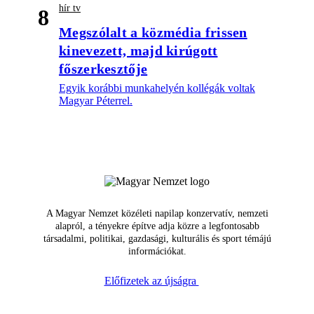
hír tv
8
Megszólalt a közmédia frissen
kinevezett, majd kirúgott
főszerkesztője
Egyik korábbi munkahelyén kollégák voltak
Magyar Péterrel.
A Magyar Nemzet közéleti napilap konzervatív, nemzeti
alapról, a tényekre építve adja közre a legfontosabb
társadalmi, politikai, gazdasági, kulturális és sport témájú
információkat.
Előfizetek az újságra