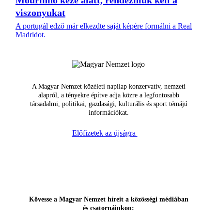
Mourinho keze alatt, rendezniük kell a
viszonyukat
A portugál edző már elkezdte saját képére formálni a Real
Madridot.
A Magyar Nemzet közéleti napilap konzervatív, nemzeti
alapról, a tényekre építve adja közre a legfontosabb
társadalmi, politikai, gazdasági, kulturális és sport témájú
információkat.
Előfizetek az újságra
Kövesse a Magyar Nemzet híreit a közösségi médiában
és csatornáinkon: