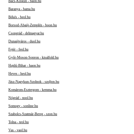
Bács-Kiskun - baon.hu
Baranya - bama.hu
Békés - beol.hu
Borsod-Abaúj-Zemplén - boon.hu
Csongrád - delmagyar.hu
Dunaújváros - duol.hu
Fejér - feol.hu
Győr-Moson-Sopron - kisalfold.hu
Hajdú-Bihar - haon.hu
Heves - heol.hu
Jász-Nagykun-Szolnok - szoljon.hu
Komárom-Esztergom - kemma.hu
Nógrád - nool.hu
Somogy - sonline.hu
Szabolcs-Szatmár-Bereg - szon.hu
Tolna - teol.hu
Vas - vaol.hu