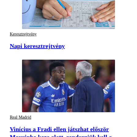
Keresztrejtvény
Napi keresztrejtvény
Real Madrid
Vinícius a Fradi ellen játszhat először