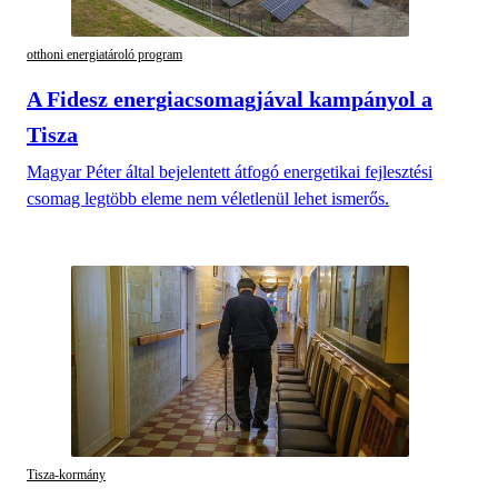
otthoni energiatároló program
A Fidesz energiacsomagjával kampányol a
Tisza
Magyar Péter által bejelentett átfogó energetikai fejlesztési
csomag legtöbb eleme nem véletlenül lehet ismerős.
Tisza-kormány