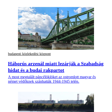
budapesti közlekedési központ
Háborús arzenál miatt lezárják a Szabadság
hidat és a budai rakpartot
A most megtalált páncélöklöket az ostromlott magyar és
német védőknek szánhatták 1944-1945 telén.