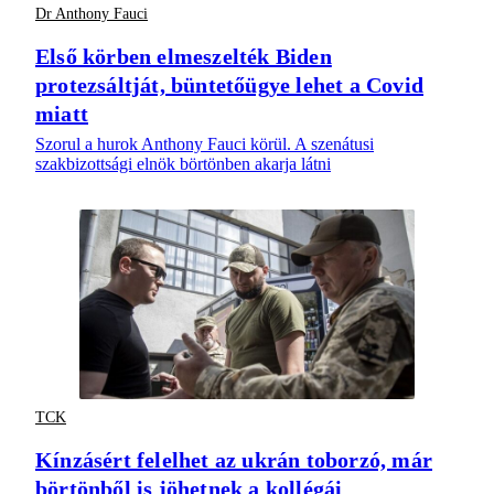
Dr Anthony Fauci
Első körben elmeszelték Biden
protezsáltját, büntetőügye lehet a Covid
miatt
Szorul a hurok Anthony Fauci körül. A szenátusi
szakbizottsági elnök börtönben akarja látni
TCK
Kínzásért felelhet az ukrán toborzó, már
börtönből is jöhetnek a kollégái