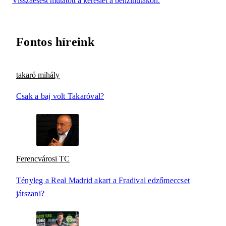
Visszaesést mutatott a kereslet a benzinutakon.
Fontos híreink
takaró mihály
Csak a baj volt Takaróval?
Ferencvárosi TC
Tényleg a Real Madrid akart a Fradival edzőmeccset
játszani?