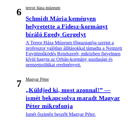
terror háza múzeum
6
Schmidt Mária keményen
helyretette a Fidesz-kormányt
bíráló Egedy Gergelyt
A Terror Háza Múzeum főigazgatója szerint a
professzor valótlan állításokkal támadta a Nemzeti
Együttműködés Rendszerét, miközben figyelmen
kívül hagyta az Orbán-kormány gazdasági és
nemzetpolitikai eredményeit.
Magyar Péter
7
„Küldjed ki, most azonnal!” —
ismét bekapcsolva maradt Magyar
Péter mikrofonja
Ismét őszintén beszélt Magyar Péter.