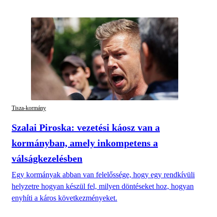
Tisza-kormány
Szalai Piroska: vezetési káosz van a
kormányban, amely inkompetens a
válságkezelésben
Egy kormányak abban van felelőssége, hogy egy rendkívüli
helyzetre hogyan készül fel, milyen döntéseket hoz, hogyan
enyhíti a káros következményeket.