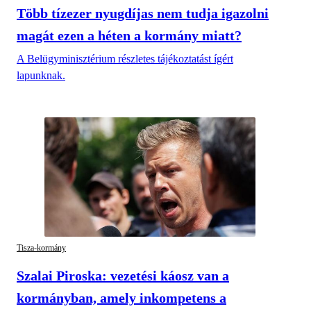
Több tízezer nyugdíjas nem tudja igazolni
magát ezen a héten a kormány miatt?
A Belügyminisztérium részletes tájékoztatást ígért
lapunknak.
Tisza-kormány
Szalai Piroska: vezetési káosz van a
kormányban, amely inkompetens a