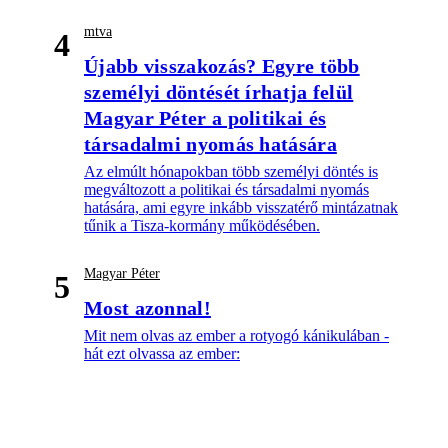
mtva
4
Újabb visszakozás? Egyre több
személyi döntését írhatja felül
Magyar Péter a politikai és
társadalmi nyomás hatására
Az elmúlt hónapokban több személyi döntés is
megváltozott a politikai és társadalmi nyomás
hatására, ami egyre inkább visszatérő mintázatnak
tűnik a Tisza-kormány működésében.
Magyar Péter
5
Most azonnal!
Mit nem olvas az ember a rotyogó kánikulában -
hát ezt olvassa az ember: