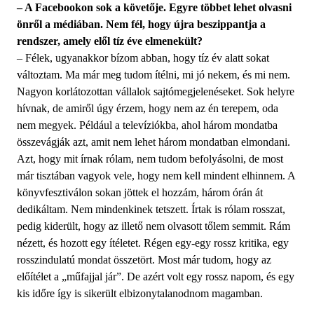
– A Facebookon sok a követője. Egyre többet lehet olvasni
önről a médiában. Nem fél, hogy újra beszippantja a
rendszer, amely elől tíz éve elmenekült?
– Félek, ugyanakkor bízom abban, hogy tíz év alatt sokat
változtam. Ma már meg tudom ítélni, mi jó nekem, és mi nem.
Nagyon korlátozottan vállalok sajtómegjelenéseket. Sok helyre
hívnak, de amiről úgy érzem, hogy nem az én terepem, oda
nem megyek. Például a televíziókba, ahol három mondatba
összevágják azt, amit nem lehet három mondatban elmondani.
Azt, hogy mit írnak rólam, nem tudom befolyásolni, de most
már tisztában vagyok vele, hogy nem kell mindent elhinnem. A
könyvfesztiválon sokan jöttek el hozzám, három órán át
dedikáltam. Nem mindenkinek tetszett. Írtak is rólam rosszat,
pedig kiderült, hogy az illető nem olvasott tőlem semmit. Rám
nézett, és hozott egy ítéletet. Régen egy-egy rossz kritika, egy
rosszindulatú mondat összetört. Most már tudom, hogy az
előítélet a „műfajjal jár”. De azért volt egy rossz napom, és egy
kis időre így is sikerült elbizonytalanodnom magamban.