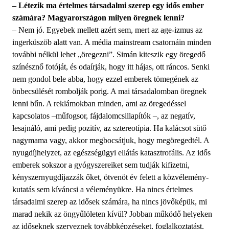
– Létezik ma értelmes társadalmi szerep egy idős ember
számára? Magyarországon milyen öregnek lenni?
– Nem jó. Egyebek mellett azért sem, mert az age-izmus az
ingerküszöb alatt van. A média mainstream csatornáin minden
további nélkül lehet „öregezni”. Simán kiteszik egy öregedő
színésznő fotóját, és odaírják, hogy itt hájas, ott ráncos. Senki
nem gondol bele abba, hogy ezzel emberek tömegének az
önbecsülését rombolják porig. A mai társadalomban öregnek
lenni bűn. A reklámokban minden, ami az öregedéssel
kapcsolatos –műfogsor, fájdalomcsillapítók –, az negatív,
lesajnáló, ami pedig pozitív, az sztereotípia. Ha kalácsot sütő
nagymama vagy, akkor megbocsátjuk, hogy megöregedtél. A
nyugdíjhelyzet, az egészségügyi ellátás katasztrofális. Az idős
emberek sokszor a gyógyszereiket sem tudják kifizetni,
kényszernyugdíjazzák őket, ötvenöt év felett a közvélemény-
kutatás sem kíváncsi a véleményükre. Ha nincs értelmes
társadalmi szerep az idősek számára, ha nincs jövőképük, mi
marad nekik az öngyűlöleten kívül? Jobban működő helyeken
az időseknek szerveznek továbbképzéseket, foglalkoztatást,