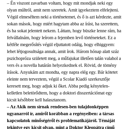
– Én viszont zavarban voltam, hogy mit mondjak neki egy
olyan múltról, amit nem szeretek. Amit igyekeztem elfelejteni.
Végül elmeséltem neki a történetemet, és ő is azt kérdezte, amit
sokan mások, hogy miért hagytam abba az írást, ha szerettem,
és ha sokat jelentett nekem. Láttam, hogy büszke lenne rám, ha
felvállalnám, hogy leírom a fejemben levő történeteket. Ez a
kétféle megerősítés végül eljuttatott odáig, hogy elhiggyem:
lehet létjogosultsága annak, amit írok. Három hónap alatt száz
pszichopróza született meg, a műfajukat illetően talán valahol a
vers és a novella határán helyezkednek el. Rövid, de tömény
írások. Anyukám azt mondta, egy napra elég egy. Bár kötetet
eleinte nem terveztem, végül a Scolar Kiadó szerkesztője
keresett meg, hogy adjuk ki őket. Abba pedig kénytelen-
kelletlen beletörődtem, hogy a doktori disszertációmat egy
kicsit későbbre kell halasztanom.
– Az Akik nem sírnak rendesen-ben tulajdonképpen
ugyanarról ír, amiről korábban a regényeiben: a társas
kapcsolatok minőségéről és problematikájáról. Témáját
tekintve egy kicsit olyan, mint a Doktor Kleopátra című