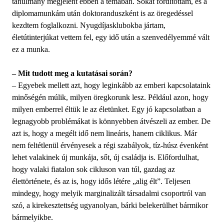
tanulmány megjelent ebben a témában. Sokat fordítottam, és a
diplomamunkám után doktoranduszként is az öregedéssel
kezdtem foglalkozni. Nyugdíjasklubokba jártam,
életútinterjúkat vettem fel, egy idő után a szenvedélyemmé vált
ez a munka.
– Mit tudott meg a kutatásai során?
– Egyebek mellett azt, hogy leginkább az emberi kapcsolataink
minőségén múlik, milyen öregkorunk lesz. Például azon, hogy
milyen emberrel éltük le az életünket. Egy jó kapcsolatban a
legnagyobb problémákat is könnyebben átvészeli az ember. De
azt is, hogy a megélt idő nem lineáris, hanem ciklikus. Már
nem feltétlenül érvényesek a régi szabályok, tíz-húsz évenként
lehet valakinek új munkája, sőt, új családja is. Előfordulhat,
hogy valaki fiatalon sok cikluson van túl, gazdag az
élettörténete, és az is, hogy idős létére „alig élt”. Teljesen
mindegy, hogy melyik marginalizált társadalmi csoportról van
szó, a kirekesztettség ugyanolyan, bárki belekerülhet bármikor
bármelyikbe.