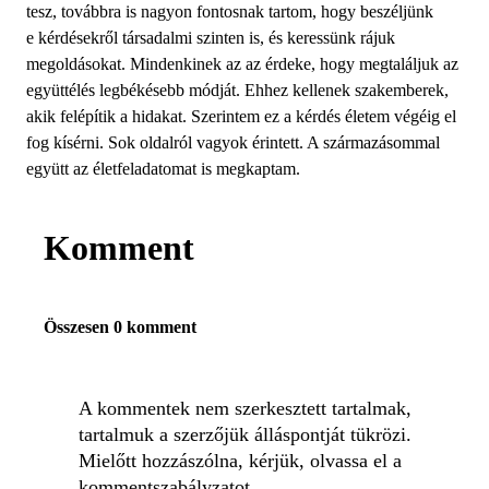
tesz, továbbra is nagyon fontosnak tartom, hogy beszéljünk
e kérdésekről társadalmi szinten is, és keressünk rájuk
megoldásokat. Mindenkinek az az érdeke, hogy megtaláljuk az
együttélés legbékésebb módját. Ehhez kellenek szakemberek,
akik felépítik a hidakat. Szerintem ez a kérdés életem végéig el
fog kísérni. Sok oldalról vagyok érintett. A származásommal
együtt az életfeladatomat is megkaptam.
Komment
Összesen 0 komment
A kommentek nem szerkesztett tartalmak,
tartalmuk a szerzőjük álláspontját tükrözi.
Mielőtt hozzászólna, kérjük, olvassa el a
kommentszabályzatot
.