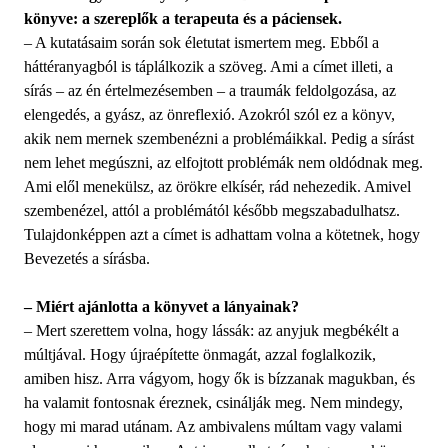
könyve: a szereplők a terapeuta és a páciensek.
– A kutatásaim során sok életutat ismertem meg. Ebből a
háttéranyagból is táplálkozik a szöveg. Ami a címet illeti, a
sírás – az én értelmezésemben – a traumák feldolgozása, az
elengedés, a gyász, az önreflexió. Azokról szól ez a könyv,
akik nem mernek szembenézni a problémáikkal. Pedig a sírást
nem lehet megúszni, az elfojtott problémák nem oldódnak meg.
Ami elől menekülsz, az örökre elkísér, rád nehezedik. Amivel
szembenézel, attól a problémától később megszabadulhatsz.
Tulajdonképpen azt a címet is adhattam volna a kötetnek, hogy
Bevezetés a sírásba.
– Miért ajánlotta a könyvet a lányainak?
– Mert szerettem volna, hogy lássák: az anyjuk megbékélt a
múltjával. Hogy újraépítette önmagát, azzal foglalkozik,
amiben hisz. Arra vágyom, hogy ők is bízzanak magukban, és
ha valamit fontosnak éreznek, csinálják meg. Nem mindegy,
hogy mi marad utánam. Az ambivalens múltam vagy valami