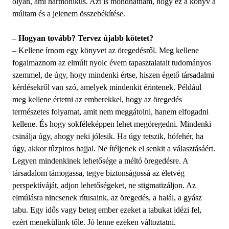
olyan, ami harmonikus. Azt is mondhatnám, hogy ez a könyv a
múltam és a jelenem összebékítése.
– Hogyan tovább? Tervez újabb kötetet?
– Kellene írnom egy könyvet az öregedésről. Meg kellene
fogalmaznom az elmúlt nyolc évem tapasztalatait tudományos
szemmel, de úgy, hogy mindenki értse, hiszen égető társadalmi
kérdésekről van szó, amelyek mindenkit érintenek. Például
meg kellene értetni az emberekkel, hogy az öregedés
természetes folyamat, amit nem meggátolni, hanem elfogadni
kellene. És hogy sokféleképpen lehet megöregedni. Mindenki
csinálja úgy, ahogy neki jólesik. Ha úgy tetszik, hófehér, ha
úgy, akkor tűzpiros hajjal. Ne ítéljenek el senkit a választásáért.
Legyen mindenkinek lehetősége a méltó öregedésre. A
társadalom támogassa, tegye biztonságossá az életvég
perspektíváját, adjon lehetőségeket, ne stigmatizáljon. Az
elmúlásra nincsenek rítusaink, az öregedés, a halál, a gyász
tabu. Egy idős vagy beteg ember ezeket a tabukat idézi fel,
ezért menekülünk tőle. Jó lenne ezeken változtatni.