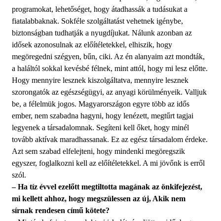
programokat, lehetőséget, hogy átadhassák a tudásukat a
fiatalabbaknak. Sokféle szolgáltatást vehetnek igénybe,
biztonságban tudhatják a nyugdíjukat. Nálunk azonban az
idősek azonosulnak az előítéletekkel, elhiszik, hogy
megöregedni szégyen, bűn, ciki. Az én alanyaim azt mondták,
a haláltól sokkal kevésbé félnek, mint attól, hogy mi lesz előtte.
Hogy mennyire lesznek kiszolgáltatva, mennyire lesznek
szorongatók az egészségügyi, az anyagi körülményeik. Valljuk
be, a félelmük jogos. Magyarországon egyre több az idős
ember, nem szabadna hagyni, hogy lenézett, megtűrt tagjai
legyenek a társadalomnak. Segíteni kell őket, hogy minél
tovább aktívak maradhassanak. Ez az egész társadalom érdeke.
Azt sem szabad elfelejteni, hogy mindenki megöregszik
egyszer, foglalkozni kell az előítéletekkel. A mi jövőnk is erről
szól.
– Ha tíz évvel ezelőtt megtiltotta magának az önkifejezést,
mi kellett ahhoz, hogy megszülessen az új, Akik nem
sírnak rendesen című kötete?