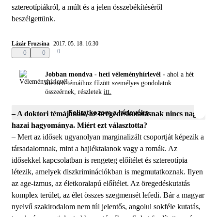
sztereotípiákról, a múlt és a jelen összebékítéséről
beszélgettünk.
Lázár Fruzsina
2017. 05. 18. 16:30
0
0
0
Jobban mondva - heti véleményhírlevél -
ahol a hét
kiemelt témáihoz fűzött személyes gondolatok
összeérnek, részletek
itt.
Feliratkozom a hírlevélre
– A doktori témájának, az öregedéskutatásnak nincs nagy
hazai hagyománya. Miért ezt választotta?
– Mert az idősek ugyanolyan marginalizált csoportját képezik a
társadalomnak, mint a hajléktalanok vagy a romák. Az
idősekkel kapcsolatban is rengeteg előítélet és sztereotípia
létezik, amelyek diszkriminációkban is megmutatkoznak. Ilyen
az age-izmus, az életkoralapú előítélet. Az öregedéskutatás
komplex terület, az élet összes szegmensét lefedi. Bár a magyar
nyelvű szakirodalom nem túl jelentős, angolul sokféle kutatás,