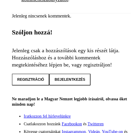
Jelenleg nincsenek kommentek.
Szóljon hozzá!
Jelenleg csak a hozzászólások egy kis részét látja.
Hozzászóláshoz és a további kommentek
megtekintéséhez lépjen be, vagy regisztráljon!
REGISZTRÁCIÓ
BEJELENTKEZÉS
Ne maradjon le a Magyar Nemzet legjobb írásairól, olvassa őket
minden nap!
Iratkozzon fel hírlevelünkre
Csatlakozzon hozzánk
Facebookon
és
Twitteren
Kövesse csatornáinkat
Instagrammon
,
Videán
,
YouTube-on
és