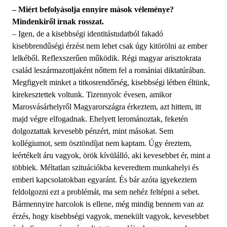
– Miért befolyásolja ennyire mások véleménye?
Mindenkiről írnak rosszat.
– Igen, de a kisebbségi identitástudatból fakadó
kisebbrendűségi érzést nem lehet csak úgy kitörölni az ember
lelkéből. Reflexszerűen működik. Régi magyar arisztokrata
család leszármazottjaként nőttem fel a romániai diktatúrában.
Megfigyelt minket a titkosrendőrség, kisebbségi létben éltünk,
kirekesztettek voltunk. Tizennyolc évesen, amikor
Marosvásárhelyről Magyarországra érkeztem, azt hittem, itt
majd végre elfogadnak. Ehelyett lerománoztak, feketén
dolgoztattak kevesebb pénzért, mint másokat. Sem
kollégiumot, sem ösztöndíjat nem kaptam. Úgy éreztem,
leértékelt áru vagyok, örök kívülálló, aki kevesebbet ér, mint a
többiek. Méltatlan szituációkba keveredtem munkahelyi és
emberi kapcsolatokban egyaránt. És bár azóta igyekeztem
feldolgozni ezt a problémát, ma sem nehéz feltépni a sebet.
Bármennyire harcolok is ellene, még mindig bennem van az
érzés, hogy kisebbségi vagyok, menekült vagyok, kevesebbet