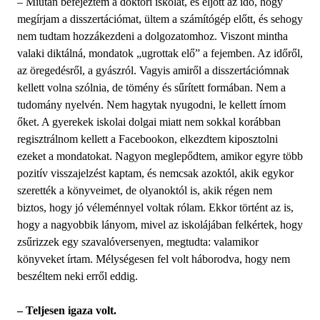
– Miután befejeztem a doktori iskolát, és eljött az idő, hogy
megírjam a disszertációmat, ültem a számítógép előtt, és sehogy
nem tudtam hozzákezdeni a dolgozatomhoz. Viszont mintha
valaki diktálná, mondatok „ugrottak elő” a fejemben. Az időről,
az öregedésről, a gyászról. Vagyis amiről a disszertációmnak
kellett volna szólnia, de tömény és sűrített formában. Nem a
tudomány nyelvén. Nem hagytak nyugodni, le kellett írnom
őket. A gyerekek iskolai dolgai miatt nem sokkal korábban
regisztrálnom kellett a Facebookon, elkezdtem kiposztolni
ezeket a mondatokat. Nagyon meglepődtem, amikor egyre több
pozitív visszajelzést kaptam, és nemcsak azoktól, akik egykor
szerették a könyveimet, de olyanoktól is, akik régen nem
biztos, hogy jó véleménnyel voltak rólam. Ekkor történt az is,
hogy a nagyobbik lányom, mivel az iskolájában felkértek, hogy
zsűrizzek egy szavalóversenyen, megtudta: valamikor
könyveket írtam. Mélységesen fel volt háborodva, hogy nem
beszéltem neki erről eddig.
– Teljesen igaza volt.