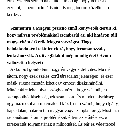
érek. Szerencsére mára eljutottam odáig, hogy nemcsak
érzelmi, hanem racionális úton is meg tudom közelíteni a
kérdést.
– Számomra a Magyar pszicho című könyvéből derült ki,
hogy milyen problémákkal szembesül az, aki határon túli
magyarként érkezik Magyarországra. Hogy
betolakodóként tekintenek rá, hogy lerománozzák,
leukránozzák. Az üvegfalakat még mindig érzi? Azóta
változott a helyzet?
– Akkor azt gondoltam, hogy én vagyok deficites. Ma már
látom, hogy ezek széles körű társadalmi jelenségek, és ezer
másik stigma mentén lehet egy embert diszkriminálni.
Mindenkire lehet olyan szögből nézni, hogy valamilyen
szempontból kisebbségnek számítson. És minden kisebbség
ugyanazokkal a problémákkal küzd, nem számít, hogy cigány,
hajléktalan, határon túli magyar vagy szimplán öreg. Most már
racionálisan látom a problémákat, értem az előítéletek, a
kirekesztés folyamatának a működését. És bár ez védettebbé