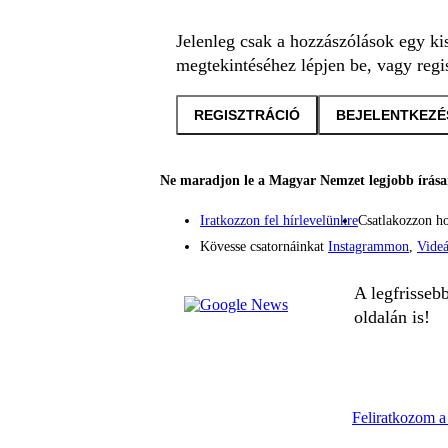
Jelenleg csak a hozzászólások egy ki
megtekintéséhez lépjen be, vagy regis
REGISZTRÁCIÓ
BEJELENTKEZÉ
Ne maradjon le a Magyar Nemzet legjobb írásai
Iratkozzon fel hírlevelünkre
Csatlakozzon h
Kövesse csatornáinkat
Instagrammon
,
Vide
A legfrisseb
oldalán is!
Feliratkozom a 