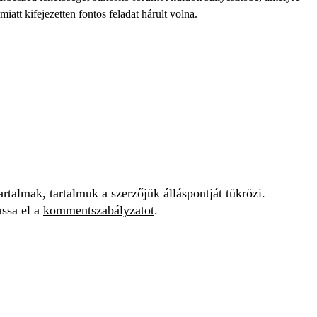
att kifejezetten fontos feladat hárult volna.
talmak, tartalmuk a szerzőjük álláspontját tükrözi.
assa el a
kommentszabályzatot
.