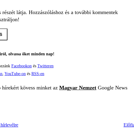
s részét látja. Hozzászóláshoz és a további kommentek
ztráljon!
S
ról, olvassa őket minden nap!
ozzánk
Facebookon
és
Twitteren
án
,
YouTube-on
és
RSS-en
b hírekért kövess minket az
Magyar Nemzet
Google News
hírlevélre
Előfi