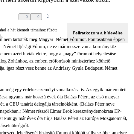
0
0
0
hol a hét kiemelt témáihoz fűzött
Feliratkozom a hírlevélre
tt.
talán nem tartották meg Magyar–Német Fórumot. Pontosabban éppen
–Német Ifjúsági Fórum, de ez már messze van a kormányközi
de nem azért hívták életre, hogy a „nagy” fórumot helyettesítse.
alog Zoltánhoz, az emberi erőforrások miniszterhez köthető
ja, igaz részt vesz benne az Andrássy Gyula Budapesti Német
van még egy érdekes személyi vonatkozása is. Az egyik már említett
sa ugyanis már hosszú évek óta Balázs Pétert, az első magyar
ét, a CEU tanárát delegálja társelnökként. (Balázs Péter neve
t a napokban.) Német részről Elmar Brok kereszténydemokrata EP-
yar külügy már évek óta fúrja Balázs Pétert az Európa Mozgalomnál,
árselnökségről.
beszéd lehetőségét biztosító fórumot küldött süllyesztőbe, amelyre