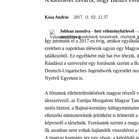
Kósa András
2017. 11. 02. 12:37
Jobban mondva - heti véleményhírlevél -
a
személyes gondolatok összeérnek, részletek
i
Így jutottunk el a 2017-es évig, amikor egyál
ezekben a napokban ülésezik ugyan egy Magyar
találkozótól. Ez egyébként már hat éve létezik, 
Ráadásul a szervezést egy forrásunk szerint a B
Deutsch-Ungarisches Jugendwerk egyesület ural
Nyelvű Egyetem is.
A fórumok ellehetetlenítésének magyar részről 
társszervező, az Európa Mozgalom Magyar Tanác
uniós biztost, a Bajnai-kormány külügyminiszter
ellenzéki miniszterelnök-jelöltként is felmerül
képviselő a társelnök. Forrásaink szerint a mag
ők azonban nem voltak hajlandók visszahívni a t
A magyar kormány így egy olyan, a kétoldalú pár