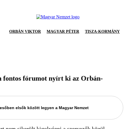
ORBÁN VIKTOR
MAGYAR PÉTER
TISZA-KORMÁNY
n fontos fórumot nyírt ki az Orbán-
keresőben elsők között legyen a Magyar Nemzet
rt nem sikerült kigolyózni a szervezők közül.