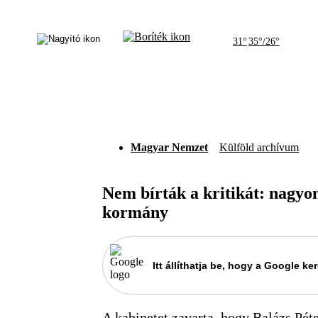
31°
35°/26°
Magyar Nemzet
Külföld archívum
Nem bírták a kritikát: nagyo
kormány
Itt állíthatja be, hogy a Google 
A kabinetet zavarta, hogy Balázs Péte