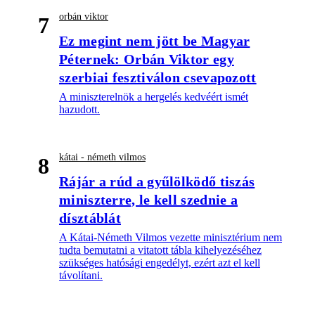
orbán viktor
7
Ez megint nem jött be Magyar
Péternek: Orbán Viktor egy
szerbiai fesztiválon csevapozott
A miniszterelnök a hergelés kedvéért ismét
hazudott.
kátai - németh vilmos
8
Rájár a rúd a gyűlölködő tiszás
miniszterre, le kell szednie a
dísztáblát
A Kátai-Németh Vilmos vezette minisztérium nem
tudta bemutatni a vitatott tábla kihelyezéséhez
szükséges hatósági engedélyt, ezért azt el kell
távolítani.