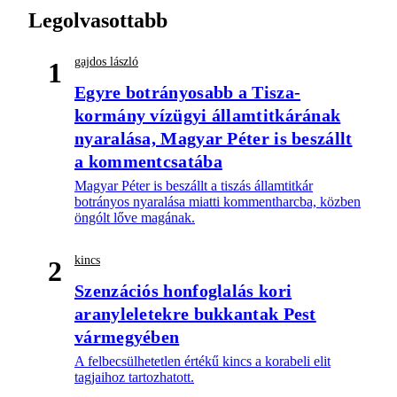
Legolvasottabb
gajdos lászló
1
Egyre botrányosabb a Tisza-
kormány vízügyi államtitkárának
nyaralása, Magyar Péter is beszállt
a kommentcsatába
Magyar Péter is beszállt a tiszás államtitkár
botrányos nyaralása miatti kommentharcba, közben
öngólt lőve magának.
kincs
2
Szenzációs honfoglalás kori
aranyleletekre bukkantak Pest
vármegyében
A felbecsülhetetlen értékű kincs a korabeli elit
tagjaihoz tartozhatott.