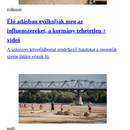
gyilkosság
Élő adásban gyilkolják meg az
influenszereket, a kormány tehetetlen +
videó
A százezres követőtáborral rendelkező fiatalokat a rajongóik
szeme láttára végzik ki.
aszály