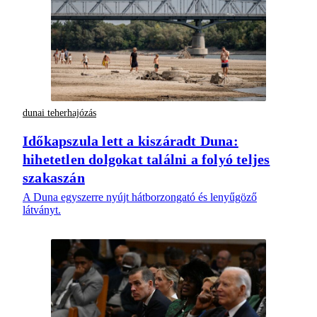
dunai teherhajózás
Időkapszula lett a kiszáradt Duna:
hihetetlen dolgokat találni a folyó teljes
szakaszán
A Duna egyszerre nyújt hátborzongató és lenyűgöző
látványt.