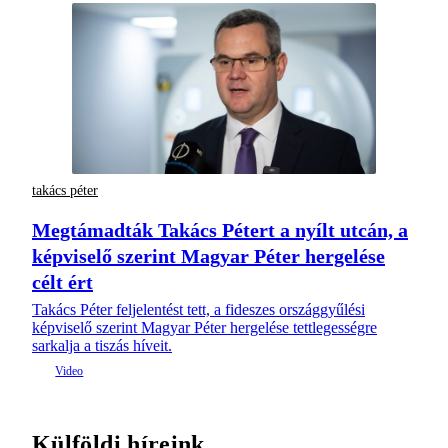
takács péter
Megtámadták Takács Pétert a nyílt utcán, a
képviselő szerint Magyar Péter hergelése
célt ért
Takács Péter feljelentést tett, a fideszes országgyűlési
képviselő szerint Magyar Péter hergelése tettlegességre
sarkalja a tiszás híveit.
Külföldi híreink