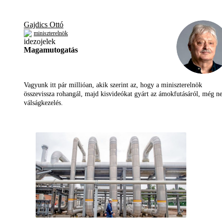
Gajdics Ottó
miniszterelnök
Magamutogatás
Vagyunk itt pár millióan, akik szerint az, hogy a miniszterelnök
összevissza rohangál, majd kisvideókat gyárt az ámokfutásáról, még 
válságkezelés.