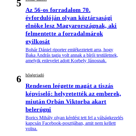
5
Az 56-os forradalom 70.
évfordulóján olyan köztársasági
elnöke lesz Magyarországnak, aki
felmentette a forradalmárok
gyilkosát
Bohár Dániel riporter emlékeztetett arra, hogy
Baka András tagja volt annak a bírói testületnek,
amelyik enlevelet adott Korbely Jánosnak.
hőségriadó
6
Rendesen leégette magát a tiszás
képviselő: helyretették az emberek,
miután Orbán Viktorba akart
belerúgni
Borics Mihály olyan kérdést tett fel a válságkezelés
kapcsán Facebook-posztjában, amit nem kellett
volna.