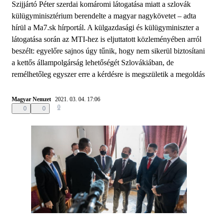
Szijjártó Péter szerdai komáromi látogatása miatt a szlovák
külügyminisztérium berendelte a magyar nagykövetet – adta
hírül a Ma7.sk hírportál. A külgazdasági és külügyminiszter a
látogatása során az MTI-hez is eljuttatott közleményében arról
beszélt: egyelőre sajnos úgy tűnik, hogy nem sikerül biztosítani
a kettős állampolgárság lehetőségét Szlovákiában, de
remélhetőleg egyszer erre a kérdésre is megszületik a megoldás
Magyar Nemzet
2021. 03. 04. 17:06
0
0
0