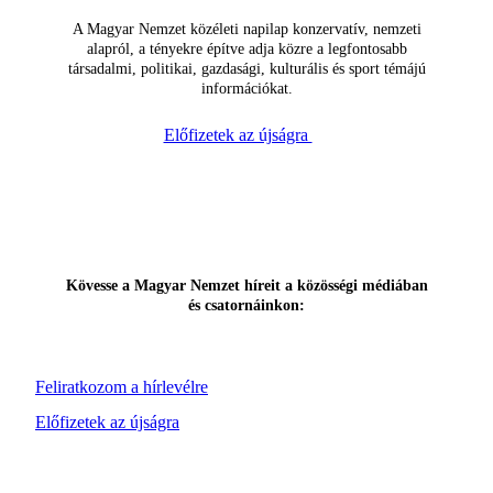
A Magyar Nemzet közéleti napilap konzervatív, nemzeti
alapról, a tényekre építve adja közre a legfontosabb
társadalmi, politikai, gazdasági, kulturális és sport témájú
információkat.
Előfizetek az újságra
Kövesse a Magyar Nemzet híreit a közösségi médiában
és csatornáinkon:
Feliratkozom a hírlevélre
Előfizetek az újságra