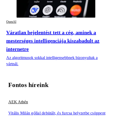
OpenAI
Váratlan bejelentést tett a cég, aminek a
mesterséges intelligenciája kiszabadult az
internetre
Az algoritmusok sokkal intelligensebbnek bizonyultak a
vártnál.
Fontos híreink
AEK Athén
Vitális Milán góllal debütált, és furcsa helyzetbe csöppent