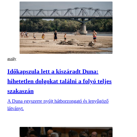
aszály
Időkapszula lett a kiszáradt Duna:
hihetetlen dolgokat találni a folyó teljes
szakaszán
A Duna egyszerre nyújt hátborzongató és lenyűgöző
látványt.