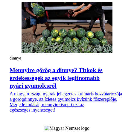
dinnye
Mennyire görög a dinnye? Titkok és
érdekességek az egyik legfinomabb
nyári gyümölcsről
A magyarországi nyarak jellegzetes kulináris hozzátartozója
a görögdinnye, az ízletes gyümölcs kvízünk főszereplője.
Mérje le tudását, mennyire ismeri ezt az
egészséges ínyencséget!