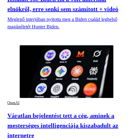
elnökről, erre senki sem számított + videó
Meglepő interjúban nyitotta meg a Biden család legbelső
magánéletét Hunter Biden.
OpenAI
Váratlan bejelentést tett a cég, aminek a
mesterséges intelligenciája kiszabadult az
internetre