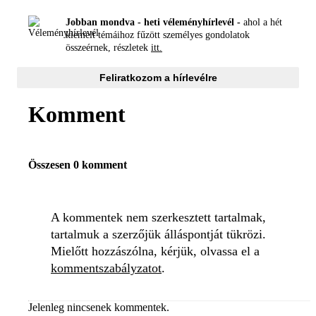
Jobban mondva - heti véleményhírlevél -
ahol a hét
kiemelt témáihoz fűzött személyes gondolatok
összeérnek, részletek
itt.
Feliratkozom a hírlevélre
Komment
Összesen 0 komment
A kommentek nem szerkesztett tartalmak,
tartalmuk a szerzőjük álláspontját tükrözi.
Mielőtt hozzászólna, kérjük, olvassa el a
kommentszabályzatot
.
Jelenleg nincsenek kommentek.