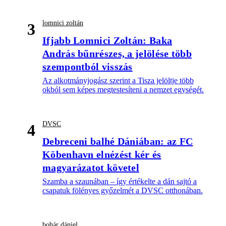
lomnici zoltán
3
Ifjabb Lomnici Zoltán: Baka
András bűnrészes, a jelölése több
szempontból visszás
Az alkotmányjogász szerint a Tisza jelöltje több
okból sem képes megtestesíteni a nemzet egységét.
DVSC
4
Debreceni balhé Dániában: az FC
Köbenhavn elnézést kér és
magyarázatot követel
Szamba a szaunában – így értékelte a dán sajtó a
csapatuk fölényes győzelmét a DVSC otthonában.
bohár dániel