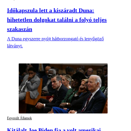
Időkapszula lett a kiszáradt Duna:
hihetetlen dolgokat találni a folyó teljes
szakaszán
A Duna egyszerre nyújt hátborzongató és lenyűgöző
látványt.
Egyesült Államok
Kitálalt Joe Biden fia a volt amerikai