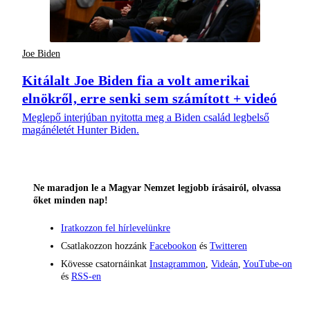
Joe Biden
Kitálalt Joe Biden fia a volt amerikai
elnökről, erre senki sem számított + videó
Meglepő interjúban nyitotta meg a Biden család legbelső
magánéletét Hunter Biden.
Ne maradjon le a Magyar Nemzet legjobb írásairól, olvassa
őket minden nap!
Iratkozzon fel hírlevelünkre
Csatlakozzon hozzánk
Facebookon
és
Twitteren
Kövesse csatornáinkat
Instagrammon
,
Videán
,
YouTube-on
és
RSS-en