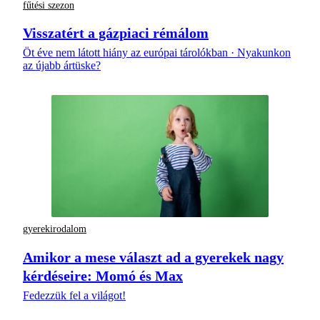
fűtési szezon
Visszatért a gázpiaci rémálom
Öt éve nem látott hiány az európai tárolókban · Nyakunkon
az újabb ártüske?
gyerekirodalom
Amikor a mese választ ad a gyerekek nagy
kérdéseire: Momó és Max
Fedezzük fel a világot!