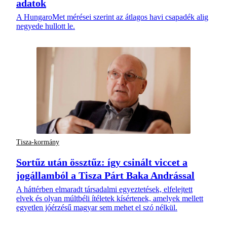
adatok
A HungaroMet mérései szerint az átlagos havi csapadék alig
negyede hullott le.
Tisza-kormány
Sortűz után össztűz: így csinált viccet a
jogállamból a Tisza Párt Baka Andrással
A háttérben elmaradt társadalmi egyeztetések, elfelejtett
elvek és olyan múltbéli ítéletek kísértenek, amelyek mellett
egyetlen jóérzésű magyar sem mehet el szó nélkül.