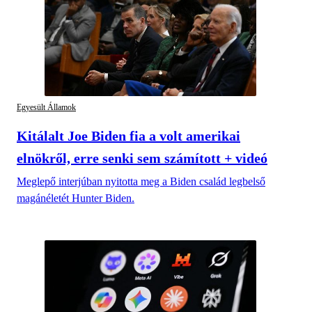
Egyesült Államok
Kitálalt Joe Biden fia a volt amerikai
elnökről, erre senki sem számított + videó
Meglepő interjúban nyitotta meg a Biden család legbelső
magánéletét Hunter Biden.