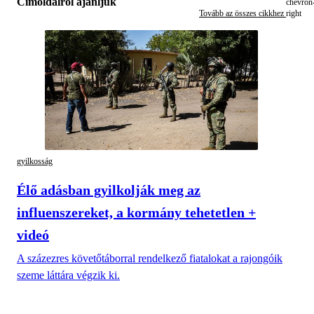
Címoldalról ajánljuk
Tovább az összes cikkhez
gyilkosság
Élő adásban gyilkolják meg az
influenszereket, a kormány tehetetlen +
videó
A százezres követőtáborral rendelkező fiatalokat a rajongóik
szeme láttára végzik ki.