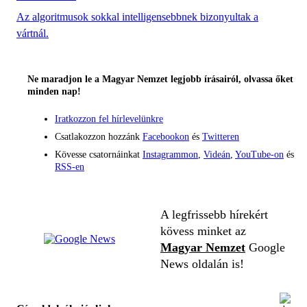
Az algoritmusok sokkal intelligensebbnek bizonyultak a
vártnál.
Ne maradjon le a Magyar Nemzet legjobb írásairól, olvassa őket
minden nap!
Iratkozzon fel hírlevelünkre
Csatlakozzon hozzánk
Facebookon
és
Twitteren
Kövesse csatornáinkat
Instagrammon
,
Videán
,
YouTube-on
és
RSS-en
A legfrissebb hírekért
kövess minket az
Magyar Nemzet
Google
News oldalán is!