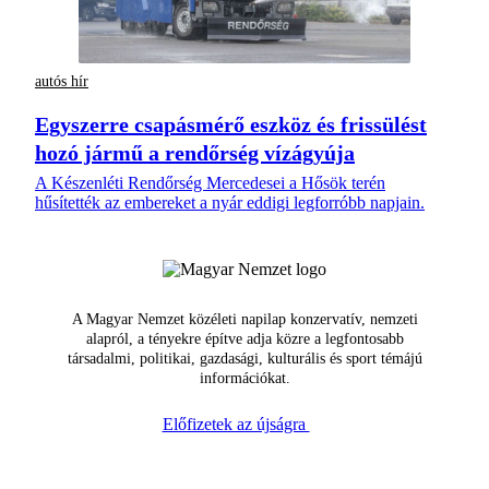
autós hír
Egyszerre csapásmérő eszköz és frissülést
hozó jármű a rendőrség vízágyúja
A Készenléti Rendőrség Mercedesei a Hősök terén
hűsítették az embereket a nyár eddigi legforróbb napjain.
A Magyar Nemzet közéleti napilap konzervatív, nemzeti
alapról, a tényekre építve adja közre a legfontosabb
társadalmi, politikai, gazdasági, kulturális és sport témájú
információkat.
Előfizetek az újságra