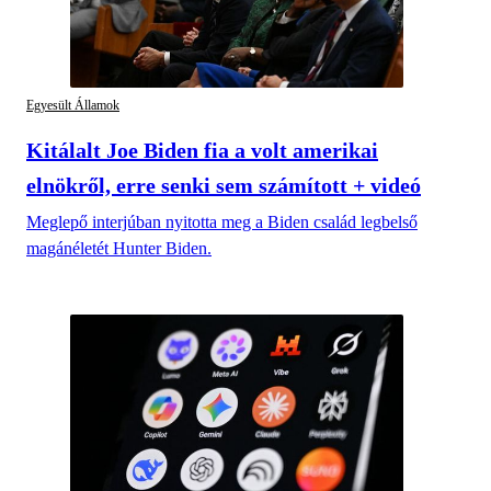
Egyesült Államok
Kitálalt Joe Biden fia a volt amerikai
elnökről, erre senki sem számított + videó
Meglepő interjúban nyitotta meg a Biden család legbelső
magánéletét Hunter Biden.