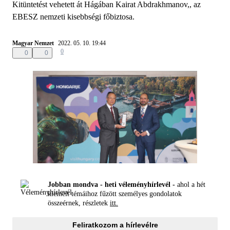
Kitüntetést vehetett át Hágában Kairat Abdrakhmanov,, az
EBESZ nemzeti kisebbségi főbiztosa.
Magyar Nemzet
2022. 05. 10. 19:44
0
0
0
Jobban mondva - heti véleményhírlevél -
ahol a hét
kiemelt témáihoz fűzött személyes gondolatok
összeérnek, részletek
itt.
Feliratkozom a hírlevélre