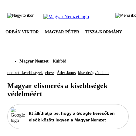
ORBÁN VIKTOR
MAGYAR PÉTER
TISZA-KORMÁNY
Magyar Nemzet
Külföld
nemzeti kesebbségek
ebesz
Áder János
kisebbségvédelem
Magyar elismerés a kisebbségek
védelméért
Itt állíthatja be, hogy a Google keresőben
elsők között legyen a Magyar Nemzet