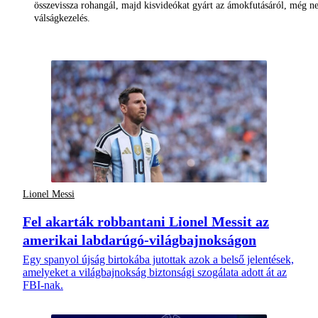
összevissza rohangál, majd kisvideókat gyárt az ámokfutásáról, még 
válságkezelés.
Lionel Messi
Fel akarták robbantani Lionel Messit az
amerikai labdarúgó-világbajnokságon
Egy spanyol újság birtokába jutottak azok a belső jelentések,
amelyeket a világbajnokság biztonsági szogálata adott át az
FBI-nak.