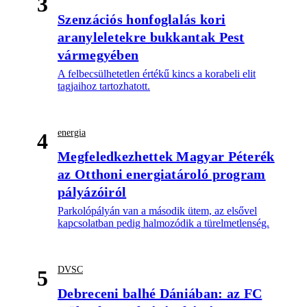
3
Szenzációs honfoglalás kori
aranyleletekre bukkantak Pest
vármegyében
A felbecsülhetetlen értékű kincs a korabeli elit
tagjaihoz tartozhatott.
energia
4
Megfeledkezhettek Magyar Péterék
az Otthoni energiatároló program
pályázóiról
Parkolópályán van a második ütem, az elsővel
kapcsolatban pedig halmozódik a türelmetlenség.
DVSC
5
Debreceni balhé Dániában: az FC