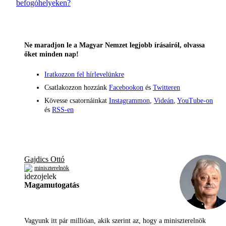
befogóhelyeken?
Ne maradjon le a Magyar Nemzet legjobb írásairól, olvassa
őket minden nap!
Iratkozzon fel hírlevelünkre
Csatlakozzon hozzánk
Facebookon
és
Twitteren
Kövesse csatornáinkat
Instagrammon
,
Videán
,
YouTube-on
és
RSS-en
Gajdics Ottó
miniszterelnök
Magamutogatás
Vagyunk itt pár millióan, akik szerint az, hogy a miniszterelnök