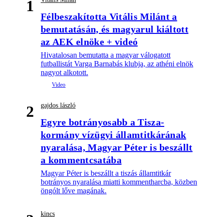
1
Félbeszakította Vitális Milánt a
bemutatásán, és magyarul kiáltott
az AEK elnöke + videó
Hivatalosan bemutatta a magyar válogatott
futballistát Varga Barnabás klubja, az athéni elnök
nagyot alkotott.
gajdos lászló
2
Egyre botrányosabb a Tisza-
kormány vízügyi államtitkárának
nyaralása, Magyar Péter is beszállt
a kommentcsatába
Magyar Péter is beszállt a tiszás államtitkár
botrányos nyaralása miatti kommentharcba, közben
öngólt lőve magának.
kincs