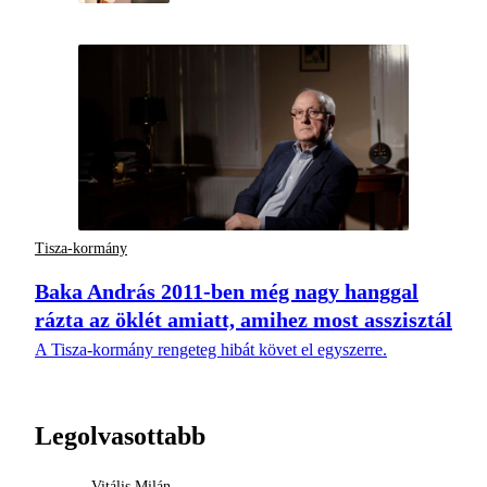
Tisza-kormány
Baka András 2011-ben még nagy hanggal
rázta az öklét amiatt, amihez most asszisztál
A Tisza-kormány rengeteg hibát követ el egyszerre.
Legolvasottabb
Vitális Milán