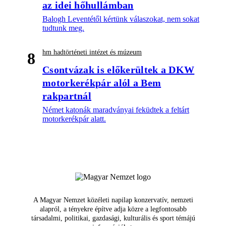
az idei hőhullámban
Balogh Leventétől kértünk válaszokat, nem sokat
tudtunk meg.
hm hadtörténeti intézet és múzeum
8
Csontvázak is előkerültek a DKW
motorkerékpár alól a Bem
rakpartnál
Német katonák maradványai feküdtek a feltárt
motorkerékpár alatt.
A Magyar Nemzet közéleti napilap konzervatív, nemzeti
alapról, a tényekre építve adja közre a legfontosabb
társadalmi, politikai, gazdasági, kulturális és sport témájú