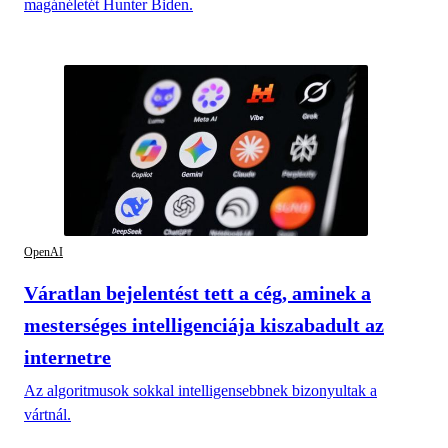
magánéletét Hunter Biden.
OpenAI
Váratlan bejelentést tett a cég, aminek a
mesterséges intelligenciája kiszabadult az
internetre
Az algoritmusok sokkal intelligensebbnek bizonyultak a
vártnál.