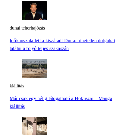
dunai teherhajózás
Időkapszula lett a kiszáradt Duna: hihetetlen dolgokat
találni a folyó teljes szakaszán
kiállítás
Már csak egy hétig látogatható a Hokuszai – Manga
kiállítás