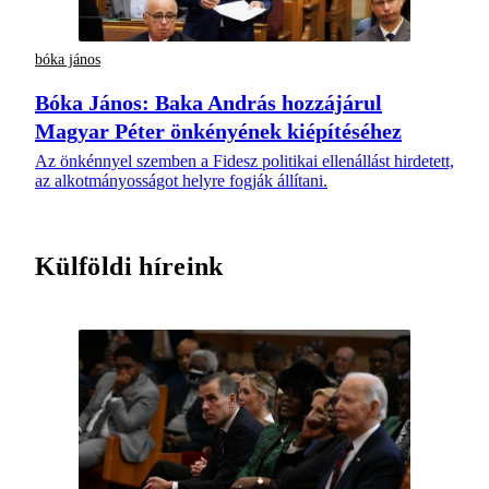
bóka jános
Bóka János: Baka András hozzájárul
Magyar Péter önkényének kiépítéséhez
Az önkénnyel szemben a Fidesz politikai ellenállást hirdetett,
az alkotmányosságot helyre fogják állítani.
Külföldi híreink