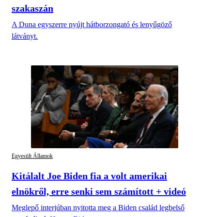
szakaszán
A Duna egyszerre nyújt hátborzongató és lenyűgöző
látványt.
Egyesült Államok
Kitálalt Joe Biden fia a volt amerikai
elnökről, erre senki sem számított + videó
Meglepő interjúban nyitotta meg a Biden család legbelső