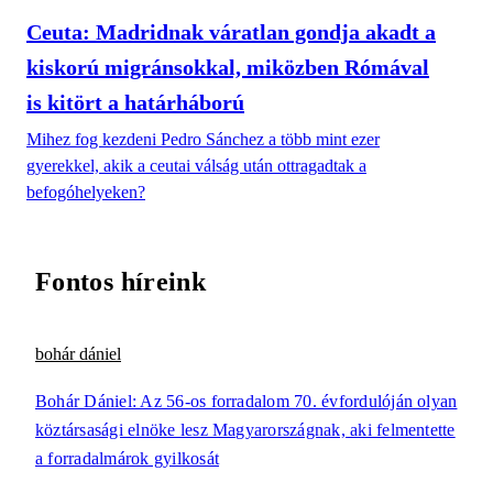
Ceuta: Madridnak váratlan gondja akadt a
kiskorú migránsokkal, miközben Rómával
is kitört a határháború
Mihez fog kezdeni Pedro Sánchez a több mint ezer
gyerekkel, akik a ceutai válság után ottragadtak a
befogóhelyeken?
Fontos híreink
bohár dániel
Bohár Dániel: Az 56-os forradalom 70. évfordulóján olyan
köztársasági elnöke lesz Magyarországnak, aki felmentette
a forradalmárok gyilkosát