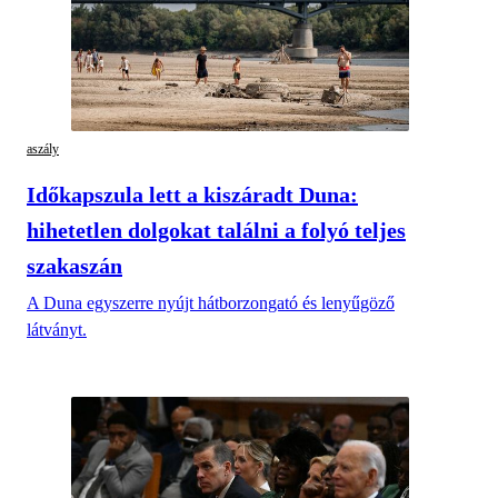
aszály
Időkapszula lett a kiszáradt Duna:
hihetetlen dolgokat találni a folyó teljes
szakaszán
A Duna egyszerre nyújt hátborzongató és lenyűgöző
látványt.