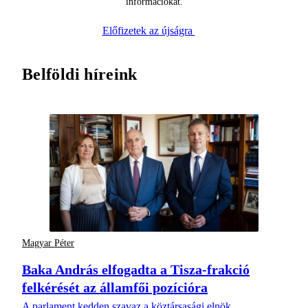
információkat.
Előfizetek az újságra
Belföldi híreink
Magyar Péter
Baka András elfogadta a Tisza-frakció
felkérését az államfői pozícióra
A parlament kedden szavaz a köztársasági elnök