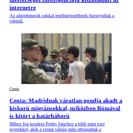
internetre
Az algoritmusok sokkal intelligensebbnek bizonyultak a
vártnál.
Ceuta
Ceuta: Madridnak váratlan gondja akadt a
kiskorú migránsokkal, miközben Rómával
is kitört a határháború
Mihez fog kezdeni Pedro Sánchez a több mint ezer
gyerekkel, akik a ceutai válság után ottragadtak a