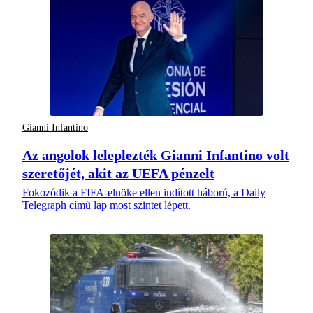
Gianni Infantino
Az angolok leleplezték Gianni Infantino volt
szeretőjét, akit az UEFA pénzelt
Fokozódik a FIFA-elnöke ellen indított háború, a Daily
Telegraph című lap most szintet lépett.