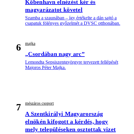
Köbenhavn elnézést kér és
magyarázatot követel
Szamba a szaunában – így értékelte a dán sajtó a
csapatuk fölényes győzelmét a DVSC otthonában.
majka
6
„Csordában nagy arc”
Lemondta Sepsiszentgyörgyre tervezett fellépését
Majoros Péter Majka.
mészáros csoport
7
A Szentkirályi Magyarország
elnökén kifogott a kérdés, hogy
mely településeken osztottak vizet