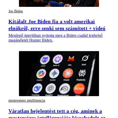
Joe Biden
Kitálalt Joe Biden fia a volt amerikai
elnökről, erre senki sem számított + videó
Meglepő interjúban nyitotta meg a Biden család legbelső
magánéletét Hunter Biden.
mesterséges intelligencia
Váratlan bejelentést tett a cég, aminek a
mesterséges intelligenciája kiszabadult az