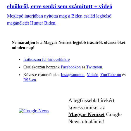
elnökről, erre senki sem számított + videó
Meglepő interjúban nyitotta meg a Biden család legbelső
magánéletét Hunter Biden.
Ne maradjon le a Magyar Nemzet legjobb írásairól, olvassa őket
minden nap!
Iratkozzon fel hírlevelünkre
Csatlakozzon hozzánk
Facebookon
és
Twitteren
Kövesse csatornáinkat
Instagrammon
,
Videán
,
YouTube-on
és
RSS-en
A legfrissebb hírekért
kövess minket az
Magyar Nemzet
Google
News oldalán is!