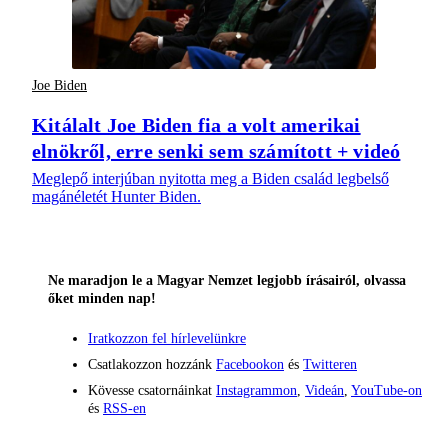
Joe Biden
Kitálalt Joe Biden fia a volt amerikai
elnökről, erre senki sem számított + videó
Meglepő interjúban nyitotta meg a Biden család legbelső
magánéletét Hunter Biden.
Ne maradjon le a Magyar Nemzet legjobb írásairól, olvassa
őket minden nap!
Iratkozzon fel hírlevelünkre
Csatlakozzon hozzánk
Facebookon
és
Twitteren
Kövesse csatornáinkat
Instagrammon
,
Videán
,
YouTube-on
és
RSS-en