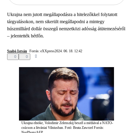
Ukrajna nem jutott megállapodásra a hitelezőkkel folytatott
tárgyalásokon, nem sikerült megállapodni a mintegy
húszmilliárd dollár összegű nemzetközi adósság átütemezéséről
– jelentették hétfőn.
Szabó István
Forrás: eXXpress
2024. 06. 18. 12:42
0
0
0
Ukrajna elnöke, Volodimir Zelenszkij beszél a médiával a NATO-
csúcson a litvániai Vilniusban.
Fotó: Beata Zawrzel
Forrás:
NurPhoto/AFP