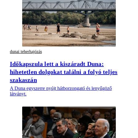
dunai teherhajózás
Időkapszula lett a kiszáradt Duna:
hihetetlen dolgokat találni a folyó teljes
szakaszán
A Duna egyszerre nyújt hátborzongató és lenyűgöző
látványt.