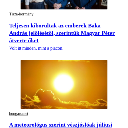
Tisza-kormány
Teljesen kiborultak az emberek Baka
András jelölésétől, szerintük Magyar Péter
átverte őket
Volt itt minden, mint a piacon.
hungaromet
A meteorológus szerint vészjóslóak júliusi