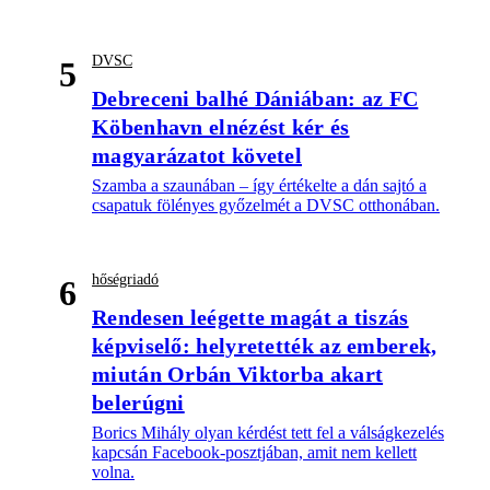
DVSC
5
Debreceni balhé Dániában: az FC
Köbenhavn elnézést kér és
magyarázatot követel
Szamba a szaunában – így értékelte a dán sajtó a
csapatuk fölényes győzelmét a DVSC otthonában.
hőségriadó
6
Rendesen leégette magát a tiszás
képviselő: helyretették az emberek,
miután Orbán Viktorba akart
belerúgni
Borics Mihály olyan kérdést tett fel a válságkezelés
kapcsán Facebook-posztjában, amit nem kellett
volna.