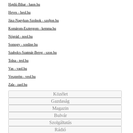
Hajdú-Bihar - haon.hu
Heves - heol.hu
Jász-Nagykun-Szolnok - szoljon.hu
Komárom-Esztergom - kemma.hu
Nógrád - nool.hu
Somogy - sonline.hu
Szabolcs-Szatmár-Bereg - szon.hu
Tolna - teol.hu
Vas - vaol.hu
Veszprém - veol.hu
Zala - zaol.hu
Közélet
Gazdaság
Magazin
Bulvár
Szolgáltatás
Rádió