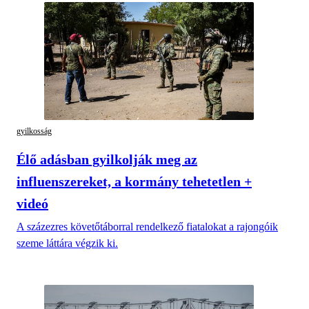
gyilkosság
Élő adásban gyilkolják meg az
influenszereket, a kormány tehetetlen +
videó
A százezres követőtáborral rendelkező fiatalokat a rajongóik
szeme láttára végzik ki.