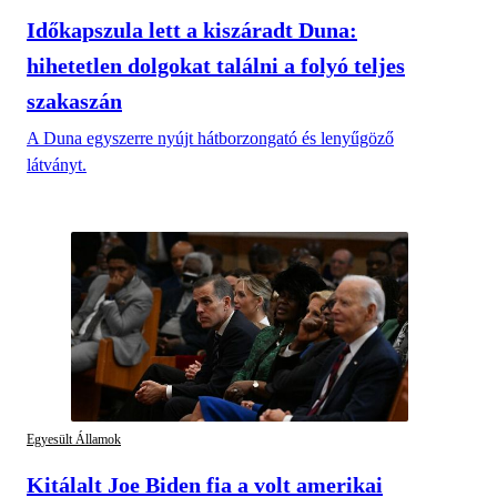
Időkapszula lett a kiszáradt Duna:
hihetetlen dolgokat találni a folyó teljes
szakaszán
A Duna egyszerre nyújt hátborzongató és lenyűgöző
látványt.
Egyesült Államok
Kitálalt Joe Biden fia a volt amerikai