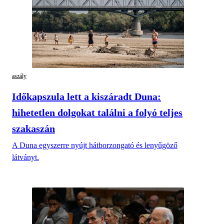
aszály
Időkapszula lett a kiszáradt Duna:
hihetetlen dolgokat találni a folyó teljes
szakaszán
A Duna egyszerre nyújt hátborzongató és lenyűgöző
látványt.