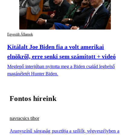
Egyesült Államok
Kitálalt Joe Biden fia a volt amerikai
elnökről, erre senki sem számított + videó
Meglepő interjúban nyitotta meg a Biden család legbelső
magánéletét Hunter Biden.
Fontos híreink
navracsics tibor
Aranyszínű sárgaság pusztítja a szőlőt, végveszélyben a