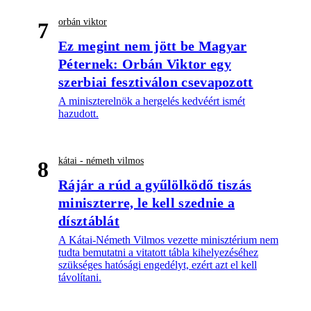
orbán viktor
7
Ez megint nem jött be Magyar
Péternek: Orbán Viktor egy
szerbiai fesztiválon csevapozott
A miniszterelnök a hergelés kedvéért ismét
hazudott.
kátai - németh vilmos
8
Rájár a rúd a gyűlölködő tiszás
miniszterre, le kell szednie a
dísztáblát
A Kátai-Németh Vilmos vezette minisztérium nem
tudta bemutatni a vitatott tábla kihelyezéséhez
szükséges hatósági engedélyt, ezért azt el kell
távolítani.