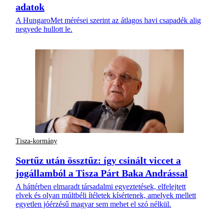
adatok
A HungaroMet mérései szerint az átlagos havi csapadék alig
negyede hullott le.
Tisza-kormány
Sortűz után össztűz: így csinált viccet a
jogállamból a Tisza Párt Baka Andrással
A háttérben elmaradt társadalmi egyeztetések, elfelejtett
elvek és olyan múltbéli ítéletek kísértenek, amelyek mellett
egyetlen jóérzésű magyar sem mehet el szó nélkül.