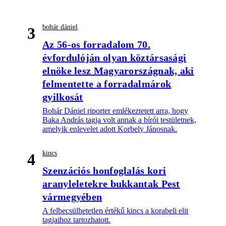
bohár dániel
3
Az 56-os forradalom 70.
évfordulóján olyan köztársasági
elnöke lesz Magyarországnak, aki
felmentette a forradalmárok
gyilkosát
Bohár Dániel riporter emlékeztetett arra, hogy
Baka András tagja volt annak a bírói testületnek,
amelyik enlevelet adott Korbely Jánosnak.
kincs
4
Szenzációs honfoglalás kori
aranyleletekre bukkantak Pest
vármegyében
A felbecsülhetetlen értékű kincs a korabeli elit
tagjaihoz tartozhatott.