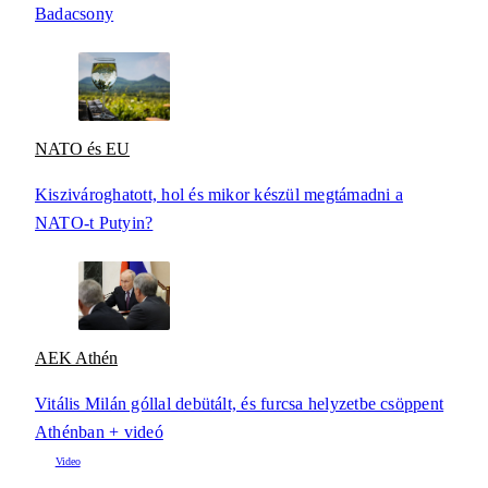
Badacsony
NATO és EU
Kiszivároghatott, hol és mikor készül megtámadni a
NATO-t Putyin?
AEK Athén
Vitális Milán góllal debütált, és furcsa helyzetbe csöppent
Athénban + videó