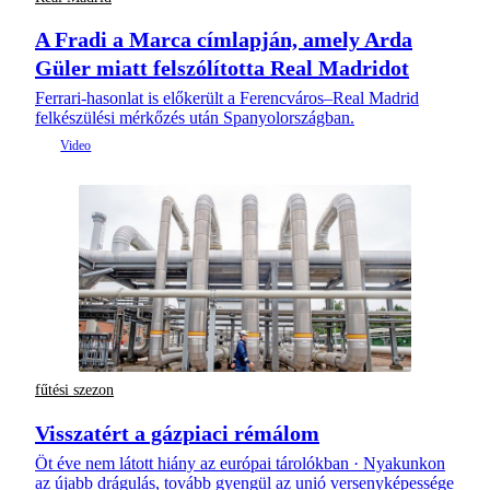
A Fradi a Marca címlapján, amely Arda
Güler miatt felszólította Real Madridot
Ferrari-hasonlat is előkerült a Ferencváros–Real Madrid
felkészülési mérkőzés után Spanyolországban.
fűtési szezon
Visszatért a gázpiaci rémálom
Öt éve nem látott hiány az európai tárolókban · Nyakunkon
az újabb drágulás, tovább gyengül az unió versenyképessége