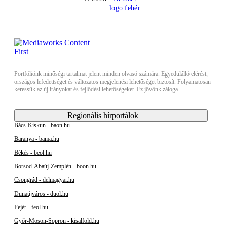
Portfóliónk minőségi tartalmat jelent minden olvasó számára. Egyedülálló elérést,
országos lefedettséget és változatos megjelenési lehetőséget biztosít. Folyamatosan
keressük az új irányokat és fejlődési lehetőségeket. Ez jövőnk záloga.
Regionális hírportálok
Bács-Kiskun - baon.hu
Baranya - bama.hu
Békés - beol.hu
Borsod-Abaúj-Zemplén - boon.hu
Csongrád - delmagyar.hu
Dunaújváros - duol.hu
Fejér - feol.hu
Győr-Moson-Sopron - kisalfold.hu