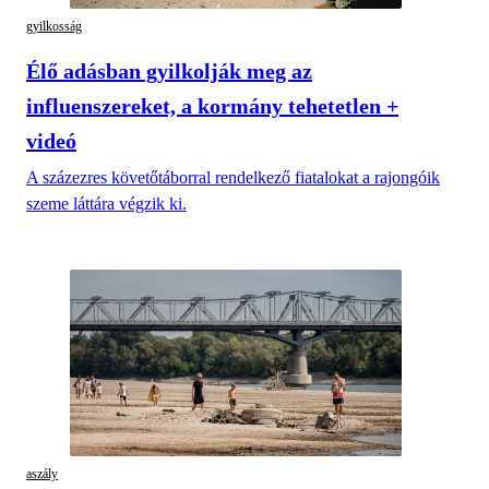
gyilkosság
Élő adásban gyilkolják meg az
influenszereket, a kormány tehetetlen +
videó
A százezres követőtáborral rendelkező fiatalokat a rajongóik
szeme láttára végzik ki.
aszály