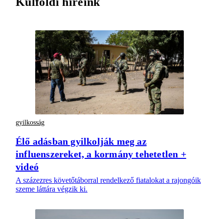
Külföldi híreink
gyilkosság
Élő adásban gyilkolják meg az
influenszereket, a kormány tehetetlen +
videó
A százezres követőtáborral rendelkező fiatalokat a rajongóik
szeme láttára végzik ki.