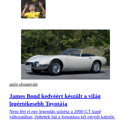
autós olvasnivaló
James Bond kedvéért készült a világ
legértékesebb Toyotája
Nem fért el egy legendás színész a 2000 GT kupé
változatában, építettek hát a forgatásra két egyedi kabriót.