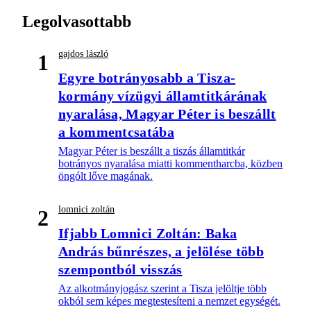
Legolvasottabb
gajdos lászló
1
Egyre botrányosabb a Tisza-
kormány vízügyi államtitkárának
nyaralása, Magyar Péter is beszállt
a kommentcsatába
Magyar Péter is beszállt a tiszás államtitkár
botrányos nyaralása miatti kommentharcba, közben
öngólt lőve magának.
lomnici zoltán
2
Ifjabb Lomnici Zoltán: Baka
András bűnrészes, a jelölése több
szempontból visszás
Az alkotmányjogász szerint a Tisza jelöltje több
okból sem képes megtestesíteni a nemzet egységét.