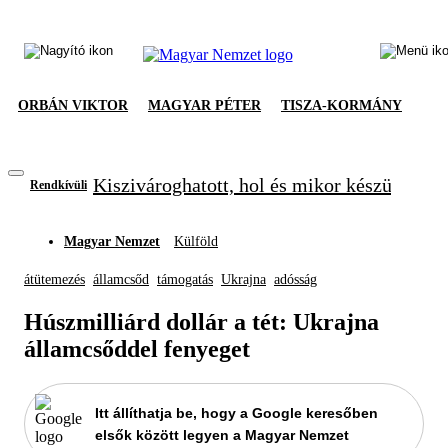
ORBÁN VIKTOR
MAGYAR PÉTER
TISZA-KORMÁNY
Kiszivároghatott, hol és mikor készül meg
Rendkívüli
Magyar Nemzet
Külföld
átütemezés
államcsőd
támogatás
Ukrajna
adósság
Húszmilliárd dollár a tét: Ukrajna
államcsőddel fenyeget
Itt állíthatja be, hogy a Google keresőben
elsők között legyen a Magyar Nemzet