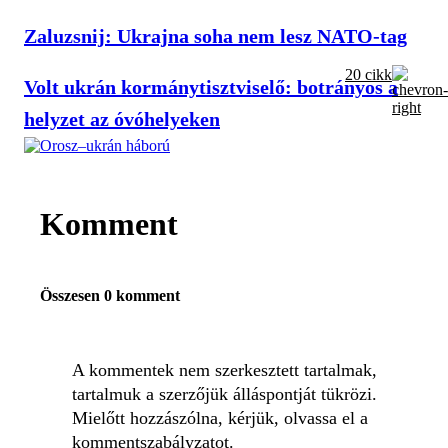
Zaluzsnij: Ukrajna soha nem lesz NATO-tag
20 cikk
Volt ukrán kormánytisztviselő: botrányos a
helyzet az óvóhelyeken
Komment
Összesen 0 komment
A kommentek nem szerkesztett tartalmak,
tartalmuk a szerzőjük álláspontját tükrözi.
Mielőtt hozzászólna, kérjük, olvassa el a
kommentszabályzatot
.