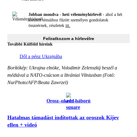
Jobban mondva - heti véleményhírlevél -
ahol a hét
kiemelt témáihoz fűzött személyes gondolatok
összeérnek, részletek
itt.
Feliratkozom a hírlevélre
További Külföld híreink
Dől a pénz Ukrajnába
Borítókép: Ukrajna elnöke, Volodimir Zelenszkij beszél a
médiával a NATO-csúcson a litvániai Vilniusban (Fotó:
NurPhoto/AFP/Beata Zawrzel)
Orosz–ukrán háború
Hatalmas támadást indítottak az oroszok Kijev
ellen + videó