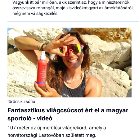
Vagyunk itt pár millióan, akik szerint az, hogy a miniszterelnök
összevissza rohangál, majd kisvideókat gyárt az ámokfutásáról,
még nem válságkezelés.
törőcsik zsófia
Fantasztikus világcsúcsot ért el a magyar
sportoló - videó
107 méter az új merülési világrekord, amely a
horvátországi Lastovóban született meg.