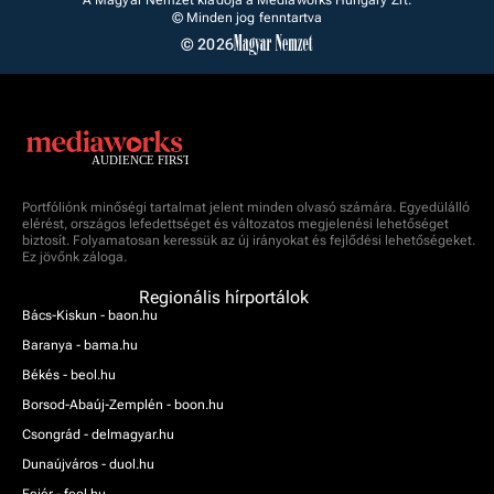
A Magyar Nemzet kiadója a Mediaworks Hungary Zrt.
© Minden jog fenntartva
© 2026
Portfóliónk minőségi tartalmat jelent minden olvasó számára. Egyedülálló
elérést, országos lefedettséget és változatos megjelenési lehetőséget
biztosít. Folyamatosan keressük az új irányokat és fejlődési lehetőségeket.
Ez jövőnk záloga.
Regionális hírportálok
Bács-Kiskun - baon.hu
Baranya - bama.hu
Békés - beol.hu
Borsod-Abaúj-Zemplén - boon.hu
Csongrád - delmagyar.hu
Dunaújváros - duol.hu