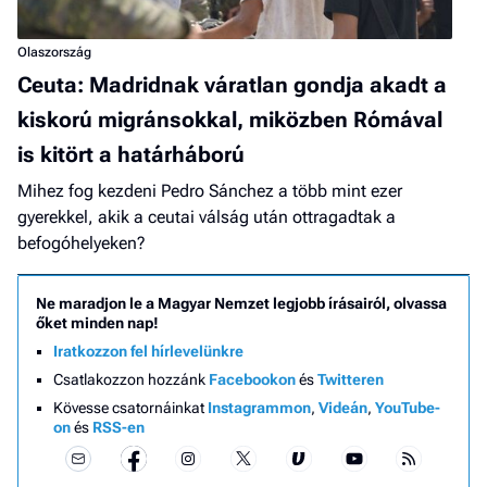
Olaszország
Ceuta: Madridnak váratlan gondja akadt a
kiskorú migránsokkal, miközben Rómával
is kitört a határháború
Mihez fog kezdeni Pedro Sánchez a több mint ezer
gyerekkel, akik a ceutai válság után ottragadtak a
befogóhelyeken?
Ne maradjon le a Magyar Nemzet legjobb írásairól, olvassa
őket minden nap!
Iratkozzon fel hírlevelünkre
Csatlakozzon hozzánk
Facebookon
és
Twitteren
Kövesse csatornáinkat
Instagrammon
,
Videán
,
YouTube-
on
és
RSS-en