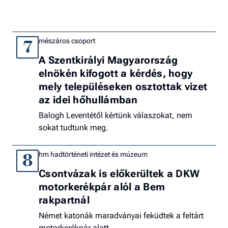
mészáros csoport
7
A Szentkirályi Magyarország
elnökén kifogott a kérdés, hogy
mely településeken osztottak vizet
az idei hőhullámban
Balogh Leventétől kértünk válaszokat, nem
sokat tudtunk meg.
hm hadtörténeti intézet és múzeum
8
Csontvázak is előkerültek a DKW
motorkerékpár alól a Bem
rakpartnál
Német katonák maradványai feküdtek a feltárt
motorkerékpár alatt.