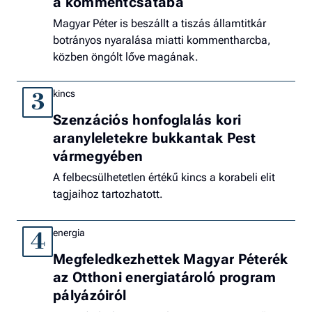
a kommentcsatába
Magyar Péter is beszállt a tiszás államtitkár
botrányos nyaralása miatti kommentharcba,
közben öngólt lőve magának.
kincs
3
Szenzációs honfoglalás kori
aranyleletekre bukkantak Pest
vármegyében
A felbecsülhetetlen értékű kincs a korabeli elit
tagjaihoz tartozhatott.
energia
4
Megfeledkezhettek Magyar Péterék
az Otthoni energiatároló program
pályázóiról