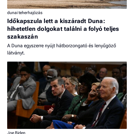
dunai teherhajózás
Időkapszula lett a kiszáradt Duna:
hihetetlen dolgokat találni a folyó teljes
szakaszán
A Duna egyszerre nyújt hátborzongató és lenyűgöző
látványt.
Joe Biden