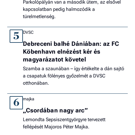
Parkolópályán van a második ütem, az elsővel
kapcsolatban pedig halmozódik a
türelmetlenség.
DVSC
5
Debreceni balhé Dániában: az FC
Köbenhavn elnézést kér és
magyarázatot követel
Szamba a szaunában – így értékelte a dán sajtó
a csapatuk fölényes győzelmét a DVSC
otthonában.
majka
6
„Csordában nagy arc”
Lemondta Sepsiszentgyörgyre tervezett
fellépését Majoros Péter Majka.