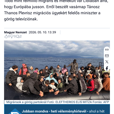
Több mint félmillió migráns és menekült vár Líbiában arra,
hogy Európába jusson. Erről beszélt vasárnap Tánosz
Thanos Plevrisz migrációs ügyekért felelős miniszter a
görög televíziónak.
Magyar Nemzet
2026. 05. 10. 13:39
0
0
2
Jobb
- het
Migránsok a görög partoknál
Fotó: ELEFTHERIOS ELIS MITZA
Forrás: AFP
véle
Jobban mondva - heti véleményhírlevél -
ahol a hét
Fe