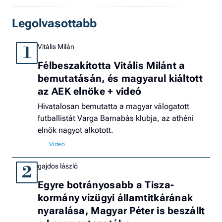
Legolvasottabb
Vitális Milán
1
Félbeszakította Vitális Milánt a
bemutatásán, és magyarul kiáltott
az AEK elnöke + videó
Hivatalosan bemutatta a magyar válogatott
futballistát Varga Barnabás klubja, az athéni
elnök nagyot alkotott.
gajdos lászló
2
Egyre botrányosabb a Tisza-
kormány vízügyi államtitkárának
nyaralása, Magyar Péter is beszállt