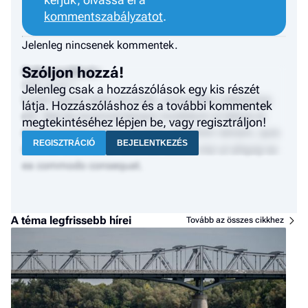
kommentszabályzatot
.
Jelenleg nincsenek kommentek.
Szóljon hozzá!
Felhasználónév
2024. január 1.
Jelenleg csak a hozzászólások egy kis részét
Lorem ipsum dolor sit amet, consectetur adipiscing
látja. Hozzászóláshoz és a további kommentek
elit. Sed do eiusmod tempor incididunt ut labore et
megtekintéséhez lépjen be, vagy regisztráljon!
dolore magna aliqua. Ut enim ad minim veniam, quis
REGISZTRÁCIÓ
BEJELENTKEZÉS
nostrud exercitation ullamco laboris nisi ut aliquip ex
ea commodo consequat.
A téma legfrissebb hírei
Tovább az összes cikkhez