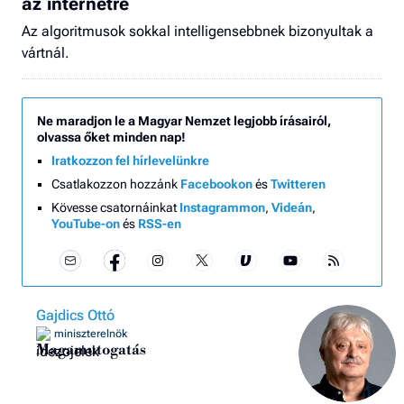
az internetre
Az algoritmusok sokkal intelligensebbnek bizonyultak a
vártnál.
Ne maradjon le a Magyar Nemzet legjobb írásairól,
olvassa őket minden nap!
Iratkozzon fel hírlevelünkre
Csatlakozzon hozzánk
Facebookon
és
Twitteren
Kövesse csatornáinkat
Instagrammon
,
Videán
,
YouTube-on
és
RSS-en
Gajdics Ottó
miniszterelnök
Magamutogatás