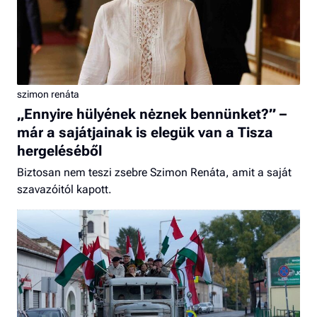
szimon renáta
„Ennyire hülyének nėznek bennünket?” –
már a sajátjainak is elegük van a Tisza
hergeléséből
Biztosan nem teszi zsebre Szimon Renáta, amit a saját
szavazóitól kapott.