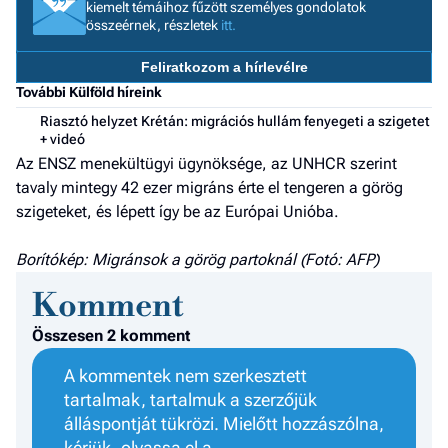
kiemelt témáihoz fűzött személyes gondolatok
a h
összeérnek, részletek
itt.
E
Feliratkozom a hírlevélre
a
További Külföld híreink
ú
Riasztó helyzet Krétán: migrációs hullám fenyegeti a szigetet
+ videó
Az ENSZ menekültügyi ügynöksége, az UNHCR szerint
tavaly mintegy 42 ezer migráns érte el tengeren a görög
szigeteket, és lépett így be az Európai Unióba.
Borítókép: Migránsok a görög partoknál (Fotó: AFP)
Komment
Összesen 2 komment
A kommentek nem szerkesztett
tartalmak, tartalmuk a szerzőjük
álláspontját tükrözi. Mielőtt hozzászólna,
kérjük, olvassa el a