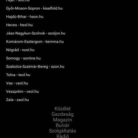
Fejér - feol.hu
Győr-Moson-Sopron - kisalfold.hu
Hajdú-Bihar - haon.hu
Heves - heol.hu
Jász-Nagykun-Szolnok - szoljon.hu
Komárom-Esztergom - kemma.hu
Nógrád - nool.hu
Somogy - sonline.hu
Szabolcs-Szatmár-Bereg - szon.hu
Tolna - teol.hu
Vas - vaol.hu
Veszprém - veol.hu
Zala - zaol.hu
Közélet
Gazdaság
Magazin
Bulvár
Szolgáltatás
Rádió