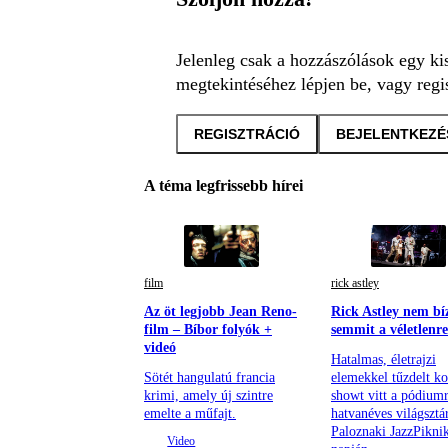
Jelenleg csak a hozzászólások egy ki
megtekintéséhez lépjen be, vagy regis
REGISZTRÁCIÓ
BEJELENTKEZÉ
A téma legfrissebb hírei
film
rick astley
Az öt legjobb Jean Reno-
Rick Astley nem bí
film – Bíbor folyók +
semmit a véletlenre
videó
Hatalmas, életrajzi
Sötét hangulatú francia
elemekkel tűzdelt ko
krimi, amely új szintre
showt vitt a pódiumr
emelte a műfajt.
hatvanéves világsztá
Paloznaki JazzPiknik