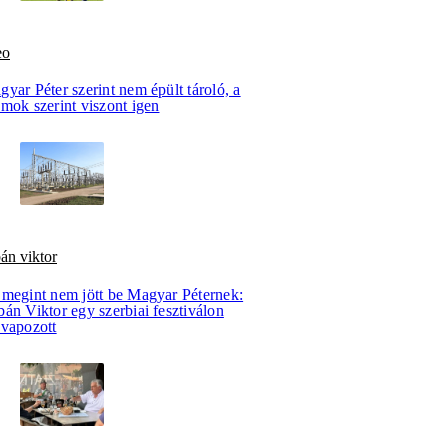
eo
yar Péter szerint nem épült tároló, a
mok szerint viszont igen
án viktor
 megint nem jött be Magyar Péternek:
án Viktor egy szerbiai fesztiválon
evapozott