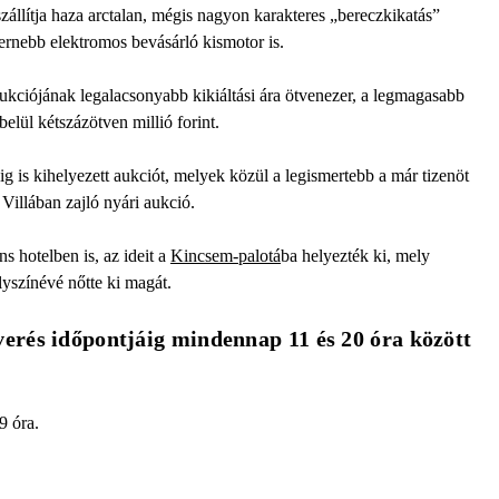
zállítja haza arctalan, mégis nagyon karakteres „bereczkikatás”
dernebb elektromos bevásárló kismotor is.
ukciójának legalacsonyabb kikiáltási ára ötvenezer, a legmagasabb
lbelül kétszázötven millió forint.
g is kihelyezett aukciót, melyek közül a legismertebb a már tizenöt
Villában zajló nyári aukció.
 hotelben is, az ideit a
Kincsem-palotá
ba helyezték ki, mely
színévé nőtte ki magát.
verés időpontjáig mindennap 11 és 20 óra között 
9 óra.