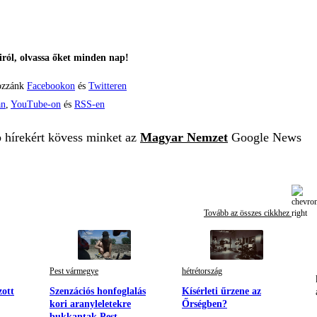
ról, olvassa őket minden nap!
ozzánk
Facebookon
és
Twitteren
án
,
YouTube-on
és
RSS-en
b hírekért kövess minket az
Magyar Nemzet
Google News
Tovább az összes cikkhez
Pest vármegye
hétrétország
zott
Szenzációs honfoglalás
Kísérleti űrzene az
kori aranyleletekre
Őrségben?
bukkantak Pest