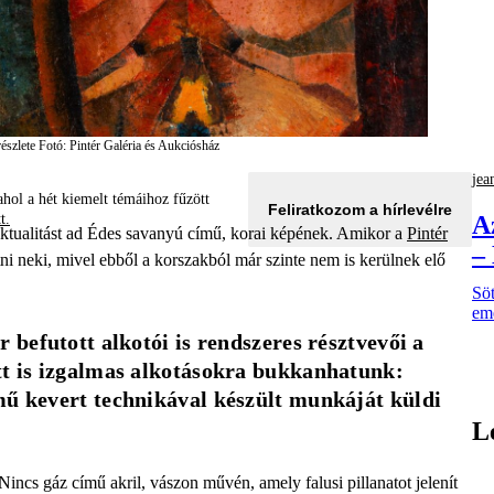
észlete
Fotó: Pintér Galéria és Aukciósház
jea
hol a hét kiemelt témáihoz fűzött
Feliratkozom a hírlevélre
tt.
A
ktualitást ad Édes savanyú című, korai képének. Amikor a
Pintér
–
ni neki, mivel ebből a korszakból már szinte nem is kerülnek elő
Söt
eme
 befutott alkotói is rendszeres résztvevői a 
tt is izgalmas alkotásokra bukkanhatunk: 
mű kevert technikával készült munkáját küldi 
L
ncs gáz című akril, vászon művén, amely falusi pillanatot jelenít