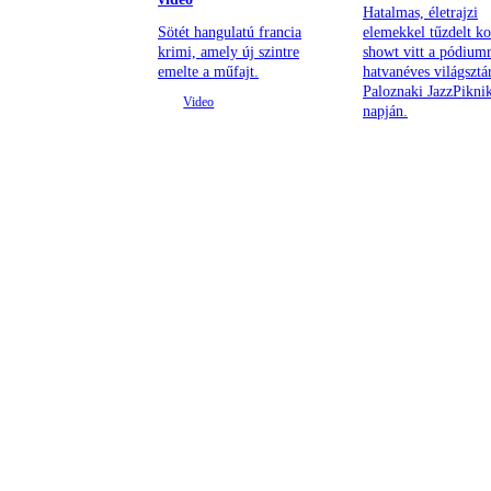
Hatalmas, életrajzi
Sötét hangulatú francia
elemekkel tűzdelt ko
krimi, amely új szintre
showt vitt a pódiumr
emelte a műfajt.
hatvanéves világsztá
Paloznaki JazzPiknik
napján.