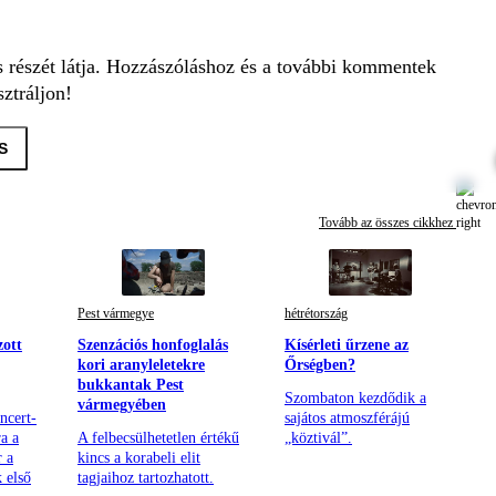
s részét látja. Hozzászóláshoz és a további kommentek
ztráljon!
S
Tovább az összes cikkhez
Pest vármegye
hétrétország
zott
Szenzációs honfoglalás
Kísérleti űrzene az
kori aranyleletekre
Őrségben?
bukkantak Pest
Szombaton kezdődik a
vármegyében
ncert-
sajátos atmoszférájú
a a
A felbecsülhetetlen értékű
„köztivál”.
r a
kincs a korabeli elit
 első
tagjaihoz tartozhatott.