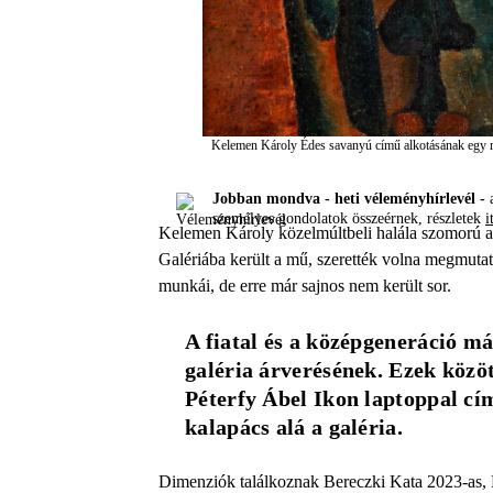
Kelemen Károly Édes savanyú című alkotásának egy r
Jobban mondva - heti véleményhírlevél -
a
személyes gondolatok összeérnek, részletek
i
Kelemen Károly közelmúltbeli halála szomorú a
Galériába került a mű, szerették volna megmutat
munkái, de erre már sajnos nem került sor.
A fiatal és a középgeneráció már
galéria árverésének. Ezek közö
Péterfy Ábel Ikon laptoppal cí
kalapács alá a galéria.
Dimenziók találkoznak Bereczki Kata 2023-as, Ni