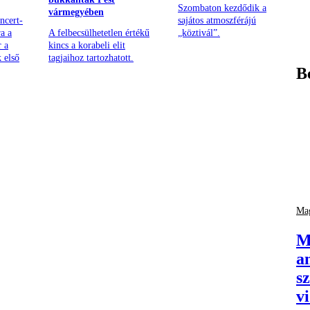
Szombaton kezdődik a
vármegyében
ncert-
sajátos atmoszférájú
a a
A felbecsülhetetlen értékű
„köztivál”.
r a
kincs a korabeli elit
 első
tagjaihoz tartozhatott.
B
Mag
M
a
s
v