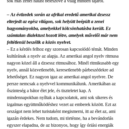
sok más zenei hatást beleszőve a világ minden tájáról.
– Az évtizedek során az afrikai eredetű amerikai dzsessz
elterjedt az egész világon, sok helyütt beépült a zenei
hagyományokba, amelyekkel kölcsönhatásba került. Ez
számtalan dialektust hozott létre, amelyek művelői már nem
feltétlenül beszélik a közös nyelvet.
– Ez a kérdés felhoz egy szorosan kapcsolódó témát. Minden
kultúrának a nyelv az alapja. Az amerikai angol nyelv ritmusa
nagyon közel áll a dzsessz ritmusához. Minél ritmikusabb egy
nyelv, annál közvetlenebb, keresetlenebb párbeszédekre ad
lehetőséget. Ez nagyon igaz az amerikai angol nyelvre. De
persze nemcsak a nyelvvel kommunikálunk. Amerikában az
őszinteség a bátor élet jele, és tiszteletet kap. A
mindennapokban nyíltak a kapcsolatok, ami sok sikeres és
izgalmas együttműködéshez vezet az emberek között. Ezt az
országot nem lehet turistaként megismerni, itt az élet az, ami
igazán érdekes. Nem tudom, mi történne, ha a bevándorlás
egyszer elapadna, de az bizonyos, hogy így óriási energiák