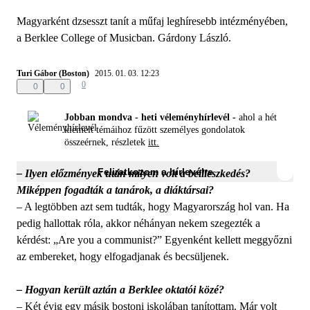
Magyarként dzsesszt tanít a műfaj leghíresebb intézményében,
a Berklee College of Musicban. Gárdony László.
Turi Gábor (Boston)
2015. 01. 03. 12:23
0
0
0
Jobban mondva - heti véleményhírlevél -
ahol a hét
kiemelt témáihoz fűzött személyes gondolatok
összeérnek, részletek
itt.
Feliratkozom a hírlevélre
– Ilyen előzmények után milyen volt a beilleszkedés?
Miképpen fogadták a tanárok, a diáktársai?
– A legtöbben azt sem tudták, hogy Magyarország hol van. Ha
pedig hallottak róla, akkor néhányan nekem szegezték a
kérdést: „Are you a communist?” Egyenként kellett meggyőzni
az embereket, hogy elfogadjanak és becsüljenek.
– Hogyan került aztán a Berklee oktatói közé?
– Két évig egy másik bostoni iskolában tanítottam. Már volt