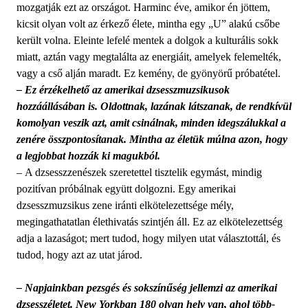
mozgatják ezt az országot. Harminc éve, amikor én jöttem,
kicsit olyan volt az érkező élete, mintha egy „U” alakú csőbe
került volna. Eleinte lefelé mentek a dolgok a kulturális sokk
miatt, aztán vagy megtalálta az energiáit, amelyek felemelték,
vagy a cső alján maradt. Ez kemény, de gyönyörű próbatétel.
– Ez érzékelhető az amerikai dzsesszmuzsikusok
hozzáállásában is. Oldottnak, lazának látszanak, de rendkívül
komolyan veszik azt, amit csinálnak, minden idegszálukkal a
zenére összpontosítanak. Mintha az életük múlna azon, hogy
a legjobbat hozzák ki magukból.
– A dzsesszzenészek szeretettel tisztelik egymást, mindig
pozitívan próbálnak együtt dolgozni. Egy amerikai
dzsesszmuzsikus zene iránti elkötelezettsége mély,
megingathatatlan élethivatás szintjén áll. Ez az elkötelezettség
adja a lazaságot; mert tudod, hogy milyen utat választottál, és
tudod, hogy azt az utat járod.
– Napjainkban pezsgés és sokszínűség jellemzi az amerikai
dzsesszéletet. New Yorkban 180 olyan hely van, ahol több-