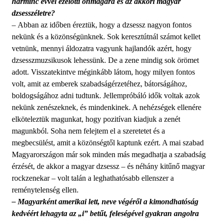
harminc évvel ezelőtti önmagára és az akkori magyar
dzsesszéletre?
– Abban az időben éreztük, hogy a dzsessz nagyon fontos
nekünk és a közönségünknek. Sok keresztútnál számot kellet
vetnünk, mennyi áldozatra vagyunk hajlandók azért, hogy
dzsesszmuzsikusok lehessünk. De a zene mindig sok örömet
adott. Visszatekintve méginkább látom, hogy milyen fontos
volt, amit az emberek szabadságérzetéhez, bátorságához,
boldogságához adni tudtunk. Jellempróbáló idők voltak azok
nekünk zenészeknek, és mindenkinek. A nehézségek ellenére
elköteleztük magunkat, hogy pozitívan kiadjuk a zenét
magunkból. Soha nem felejtem el a szeretetet és a
megbecsülést, amit a közönségtől kaptunk ezért. A mai szabad
Magyarországon már sok minden más megadhatja a szabadság
érzését, de akkor a magyar dzsessz – és néhány kitűnő magyar
rockzenekar – volt talán a leghathatósabb ellenszer a
reménytelenség ellen.
– Magyarként amerikai lett, neve végéről a kimondhatóság
kedvéért lehagyta az „i” betűt, feleségével gyakran angolra