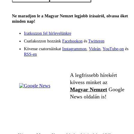
Ne maradjon le a Magyar Nemzet legjobb írásairól, olvassa őket
minden nap!
Iratkozzon fel hírlevelünkre
Csatlakozzon hozzánk
Facebookon
és
Twitteren
Kövesse csatornáinkat
Instagrammon
,
Videán
,
YouTube-on
és
RSS-en
A legfrissebb hírekért
kövess minket az
Magyar Nemzet
Google
News oldalán is!