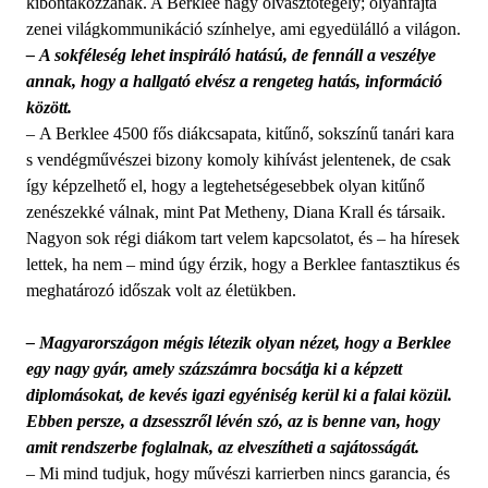
kibontakozzanak. A Berklee nagy olvasztótégely; olyanfajta
zenei világkommunikáció színhelye, ami egyedülálló a világon.
– A sokféleség lehet inspiráló hatású, de fennáll a veszélye
annak, hogy a hallgató elvész a rengeteg hatás, információ
között.
– A Berklee 4500 fős diákcsapata, kitűnő, sokszínű tanári kara
s vendégművészei bizony komoly kihívást jelentenek, de csak
így képzelhető el, hogy a legtehetségesebbek olyan kitűnő
zenészekké válnak, mint Pat Metheny, Diana Krall és társaik.
Nagyon sok régi diákom tart velem kapcsolatot, és – ha híresek
lettek, ha nem – mind úgy érzik, hogy a Berklee fantasztikus és
meghatározó időszak volt az életükben.
– Magyarországon mégis létezik olyan nézet, hogy a Berklee
egy nagy gyár, amely százszámra bocsátja ki a képzett
diplomásokat, de kevés igazi egyéniség kerül ki a falai közül.
Ebben persze, a dzsesszről lévén szó, az is benne van, hogy
amit rendszerbe foglalnak, az elveszítheti a sajátosságát.
– Mi mind tudjuk, hogy művészi karrierben nincs garancia, és