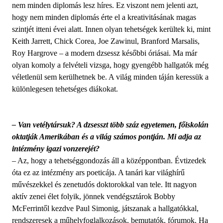
nem minden diplomás lesz híres. Ez viszont nem jelenti azt,
hogy nem minden diplomás érte el a kreativitásának magas
szintjét itteni évei alatt. Innen olyan tehetségek kerültek ki, mint
Keith Jarrett, Chick Corea, Joe Zawinul, Branford Marsalis,
Roy Hargrove – a modern dzsessz későbbi óriásai. Ma már
olyan komoly a felvételi vizsga, hogy gyengébb hallgatók még
véletlenül sem kerülhetnek be. A világ minden táján keressük a
különlegesen tehetséges diákokat.
– Van vetélytársuk? A dzsesszt több száz egyetemen, főiskolán
oktatják Amerikában és a világ számos pontján. Mi adja az
intézmény igazi vonzerejét?
– Az, hogy a tehetséggondozás áll a középpontban. Évtizedek
óta ez az intézmény ars poeticája. A tanári kar világhírű
művészekkel és zenetudós doktorokkal van tele. Itt nagyon
aktív zenei élet folyik, jönnek vendégsztárok Bobby
McFerrintől kezdve Paul Simonig, játszanak a hallgatókkal,
rendszeresek a műhelyfoglalkozások, bemutatók, fórumok. Ha