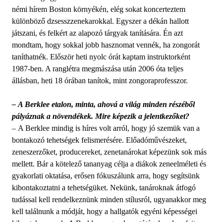
némi hírem Boston környékén, elég sokat koncerteztem
különböző dzsesszzenekarokkal. Egyszer a dékán hallott
játszani, és felkért az alapozó tárgyak tanítására. Én azt
mondtam, hogy sokkal jobb hasznomat vennék, ha zongorát
taníthatnék. Először heti nyolc órát kaptam instruktorként
1987-ben. A ranglétra megmászása után 2006 óta teljes
állásban, heti 18 órában tanítok, mint zongoraprofesszor.
– A Berklee etalon, minta, ahová a világ minden részéből
pályáznak a növendékek. Mire képezik a jelentkezőket?
– A Berklee mindig is híres volt arról, hogy jó szemük van a
bontakozó tehetségek felismerésére. Előadóművészeket,
zeneszerzőket, producereket, zenetanárokat képezünk sok más
mellett. Bár a kötelező tananyag célja a diákok zeneelméleti és
gyakorlati oktatása, erősen fókuszálunk arra, hogy segítsünk
kibontakoztatni a tehetségüket. Nekünk, tanároknak átfogó
tudással kell rendelkeznünk minden stílusról, ugyanakkor meg
kell találnunk a módját, hogy a hallgatók egyéni képességei