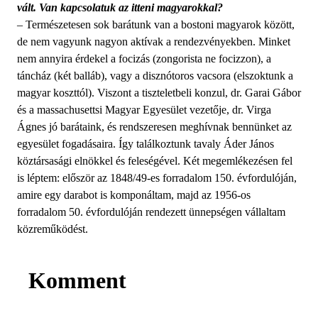
vált. Van kapcsolatuk az itteni magyarokkal?
– Természetesen sok barátunk van a bostoni magyarok között,
de nem vagyunk nagyon aktívak a rendezvényekben. Minket
nem annyira érdekel a focizás (zongorista ne focizzon), a
táncház (két balláb), vagy a disznótoros vacsora (elszoktunk a
magyar koszttól). Viszont a tiszteletbeli konzul, dr. Garai Gábor
és a massachusettsi Magyar Egyesület vezetője, dr. Virga
Ágnes jó barátaink, és rendszeresen meghívnak bennünket az
egyesület fogadásaira. Így találkoztunk tavaly Áder János
köztársasági elnökkel és feleségével. Két megemlékezésen fel
is léptem: először az 1848/49-es forradalom 150. évfordulóján,
amire egy darabot is komponáltam, majd az 1956-os
forradalom 50. évfordulóján rendezett ünnepségen vállaltam
közreműködést.
Komment