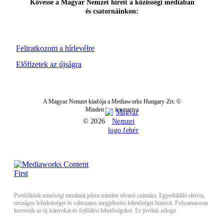
Kövesse a Magyar Nemzet híreit a közösségi médiában
és csatornáinkon:
Feliratkozom a hírlevélre
Előfizetek az újságra
A Magyar Nemzet kiadója a Mediaworks Hungary Zrt. ©
Minden jog fenntartva
© 2026
Portfóliónk minőségi tartalmat jelent minden olvasó számára. Egyedülálló elérést,
országos lefedettséget és változatos megjelenési lehetőséget biztosít. Folyamatosan
keressük az új irányokat és fejlődési lehetőségeket. Ez jövőnk záloga.