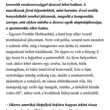
kevesebb rendszerességgel dzsesszt lehet hallani. A
muzsikusok jóval képzettebbek, mint harminc évvel ezelőtt,
bonyolultabb zenéket játszanak, megnőtt a komponálás
szerepe, ami olykor mintha a dzsessz egyik alaptulajdonsága,
a spontaneitás ellen hatna.
– Egyszer Freddie Hubbarddal, a hard bop stílus vezető
trombitásával játszottam. Nem volt próba, semmit nem mondott
a számok előtt, még a hangnemet sem árulta el, mindent
magunknak kellett kitalálnunk. De éppen ez volt a lényeg; ő
így hozta ki a legjobbat a partnereiből. Az ilyen helyzetben
csak akkor lehet sikeres egy zenész, ha nyitott, bízik
önmagában, és bátor intuícióval koncentrál. Erre a fajta
nyitottságra mindig szükség van, akárki a zenekarvezető,
akármilyen a szituáció, de sokan elfeledkeznek róla. Ha
manapság egy szóló úgy hangzik, mintha „a táskából húzták
volna elő”, akkor ezek a kvalitások hiányoznak a zenészből.
– Sikeres amerikai életpályát befutva hogyan tekint vissza