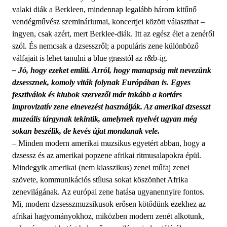
valaki diák a Berkleen, mindennap legalább három kitűnő
vendégművész szemináriumai, koncertjei között választhat –
ingyen, csak azért, mert Berklee-diák. Itt az egész élet a zenéről
szól. És nemcsak a dzsesszről; a populáris zene különböző
válfajait is lehet tanulni a blue grasstól az r&b-ig.
– Jó, hogy ezeket említi. Arról, hogy manapság mit nevezünk
dzsessznek, komoly viták folynak Európában is. Egyes
fesztiválok és klubok szervezői már inkább a kortárs
improvizatív zene elnevezést használják. Az amerikai dzsesszt
muzeális tárgynak tekintik, amelynek nyelvét ugyan még
sokan beszélik, de kevés újat mondanak vele.
– Minden modern amerikai muzsikus egyetért abban, hogy a
dzsessz és az amerikai popzene afrikai ritmusalapokra épül.
Mindegyik amerikai (nem klasszikus) zenei műfaj zenei
szövete, kommunikációs stílusa sokat köszönhet Afrika
zenevilágának. Az európai zene hatása ugyanennyire fontos.
Mi, modern dzsesszmuzsikusok erősen kötődünk ezekhez az
afrikai hagyományokhoz, miközben modern zenét alkotunk,