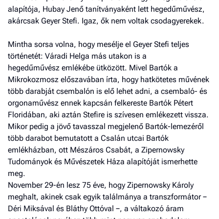
Fel
alapítója, Hubay Jenő tanítványaként lett hegedűművész,
a hí
akárcsak Geyer Stefi. Igaz, ők nem voltak csodagyerekek.
El
az
Mintha sorsa volna, hogy mesélje el Geyer Stefi teljes
új
történetét: Váradi Helga más utakon is a
hegedűművész emlékébe ütközött. Mivel Bartók a
Mikrokozmosz előszavában írta, hogy hatkötetes művének
több darabját csembalón is elő lehet adni, a csembaló- és
orgonaművész ennek kapcsán felkereste Bartók Pétert
Floridában, aki aztán Stefire is szívesen emlékezett vissza.
Mikor pedig a jövő tavasszal megjelenő Bartók-lemezéről
több darabot bemutatott a Csalán utcai Bartók
emlékházban, ott Mészáros Csabát, a Zipernowsky
Tudományok és Művészetek Háza alapítóját ismerhette
meg.
November 29-én lesz 75 éve, hogy Zipernowsky Károly
meghalt, akinek csak egyik találmánya a transzformátor −
Déri Miksával és Bláthy Ottóval −, a váltakozó áram