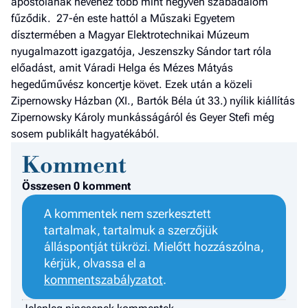
apostolának nevéhez több mint negyven szabadalom
fűződik. 27-én este hattól a Műszaki Egyetem
dísztermében a Magyar Elektrotechnikai Múzeum
nyugalmazott igazgatója, Jeszenszky Sándor tart róla
előadást, amit Váradi Helga és Mézes Mátyás
hegedűművész koncertje követ. Ezek után a közeli
Zipernowsky Házban (XI., Bartók Béla út 33.) nyílik kiállítás
Zipernowsky Károly munkásságáról és Geyer Stefi még
sosem publikált hagyatékából.
Komment
Összesen 0 komment
A kommentek nem szerkesztett
tartalmak, tartalmuk a szerzőjük
álláspontját tükrözi. Mielőtt hozzászólna,
kérjük, olvassa el a
kommentszabályzatot
.