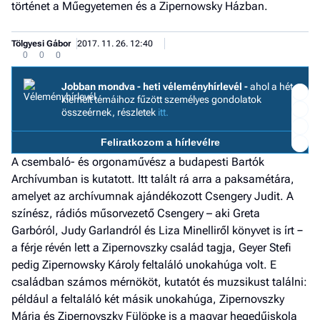
történet a Műegyetemen és a Zipernowsky Házban.
Tölgyesi Gábor
2017. 11. 26. 12:40
0
0
0
Jobban mondva - heti véleményhírlevél -
ahol a hét
kiemelt témáihoz fűzött személyes gondolatok
összeérnek, részletek
itt.
I
Feliratkozom a hírlevélre
E
A csembaló- és orgonaművész a budapesti Bartók
Archívumban is kutatott. Itt talált rá arra a paksamétára,
amelyet az archívumnak ajándékozott Csengery Judit. A
G
színész, rádiós műsorvezető Csengery – aki Greta
Garbóról, Judy Garlandról és Liza Minelliről könyvet is írt −
P
a férje révén lett a Zipernovszky család tagja, Geyer Stefi
pedig Zipernowsky Károly feltaláló unokahúga volt. E
Jobba
családban számos mérnököt, kutatót és muzsikust találni:
- heti
vélem
például a feltaláló két másik unokahúga, Zipernovszky
Mária és Zipernovszky Fülöpke is a magyar hegedűiskola