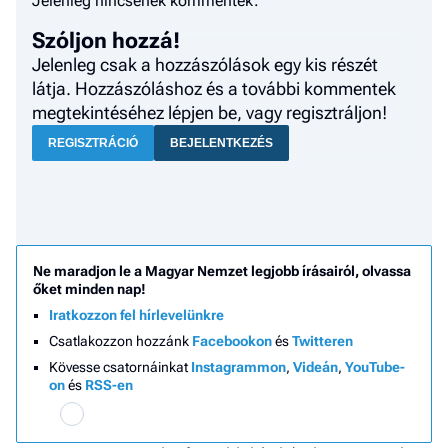
Jelenleg nincsenek kommentek.
Szóljon hozzá!
Jelenleg csak a hozzászólások egy kis részét
látja. Hozzászóláshoz és a további kommentek
megtekintéséhez lépjen be, vagy regisztráljon!
REGISZTRÁCIÓ
BEJELENTKEZÉS
Ne maradjon le a Magyar Nemzet legjobb írásairól, olvassa
őket minden nap!
Iratkozzon fel hírlevelünkre
Csatlakozzon hozzánk
Facebookon
és
Twitteren
Kövesse csatornáinkat
Instagrammon
,
Videán
,
YouTube-
on
és
RSS-en